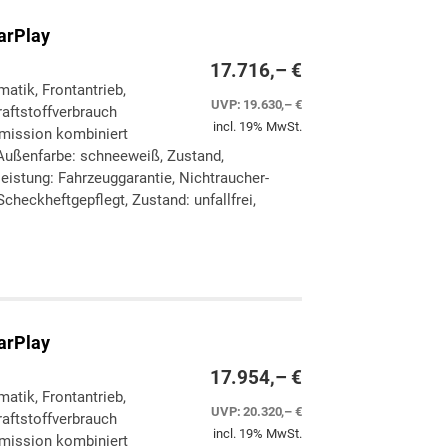
arPlay
17.716,– €
matik, Frontantrieb,
UVP:
19.630,– €
aftstoffverbrauch
incl. 19% MwSt.
Emission kombiniert
Außenfarbe: schneeweiß, Zustand,
eleistung: Fahrzeuggarantie, Nichtraucher-
checkheftgepflegt, Zustand: unfallfrei,
ken
leichen
arPlay
17.954,– €
matik, Frontantrieb,
UVP:
20.320,– €
aftstoffverbrauch
incl. 19% MwSt.
Emission kombiniert