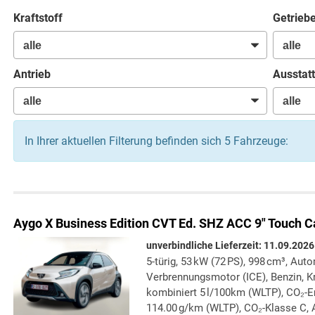
Kraftstoff
Getrieb
Antrieb
Ausstatt
In Ihrer aktuellen Filterung befinden sich
5
Fahrzeuge:
Aygo X
Business Edition CVT Ed. SHZ ACC 9" Touch C
unverbindliche Lieferzeit:
11.09.2026
5-türig, 53 kW (72 PS), 998 cm³, Auto
Verbrennungsmotor (ICE), Benzin, Kr
kombiniert 5 l/100km (WLTP), CO₂-
114.00 g/km (WLTP), CO₂-Klasse C, 