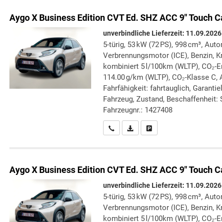
Aygo X
Business Edition CVT Ed. SHZ ACC 9" Touch C
unverbindliche Lieferzeit:
11.09.2026
5-türig, 53 kW (72 PS), 998 cm³, Auto
Verbrennungsmotor (ICE), Benzin, Kr
kombiniert 5 l/100km (WLTP), CO₂-
114.00 g/km (WLTP), CO₂-Klasse C, 
Fahrfähigkeit: fahrtauglich, Garanti
Fahrzeug, Zustand, Beschaffenheit: S
Fahrzeugnr.: 1427408
Wir rufen Sie an
PDF-Datei, Fahrzeugexposé druc
Drucken, parken oder verg
Aygo X
Business Edition CVT Ed. SHZ ACC 9" Touch C
unverbindliche Lieferzeit:
11.09.2026
5-türig, 53 kW (72 PS), 998 cm³, Auto
Verbrennungsmotor (ICE), Benzin, Kr
kombiniert 5 l/100km (WLTP), CO₂-