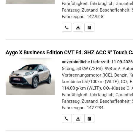
Fahrfähigkeit: fahrtauglich, Garanti
Fahrzeug, Zustand, Beschaffenheit: S
Fahrzeugnr.: 1427018
Wir rufen Sie an
PDF-Datei, Fahrzeugexposé druc
Drucken, parken oder verg
Aygo X
Business Edition CVT Ed. SHZ ACC 9" Touch C
unverbindliche Lieferzeit:
11.09.2026
5-türig, 53 kW (72 PS), 998 cm³, Auto
Verbrennungsmotor (ICE), Benzin, Kr
kombiniert 5 l/100km (WLTP), CO₂-
114.00 g/km (WLTP), CO₂-Klasse C, 
Fahrfähigkeit: fahrtauglich, Garanti
Fahrzeug, Zustand, Beschaffenheit: S
Fahrzeugnr.: 1427284
Wir rufen Sie an
PDF-Datei, Fahrzeugexposé druc
Drucken, parken oder verg