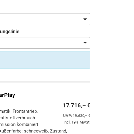
e
ungslinie
arPlay
17.716,– €
matik, Frontantrieb,
UVP:
19.630,– €
aftstoffverbrauch
incl. 19% MwSt.
Emission kombiniert
Außenfarbe: schneeweiß, Zustand,