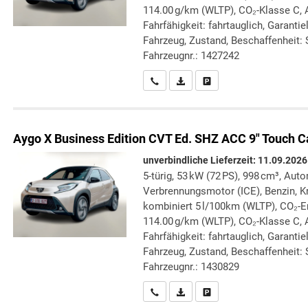
114.00 g/km (WLTP), CO₂-Klasse C, A
Fahrfähigkeit: fahrtauglich, Garanti
Fahrzeug, Zustand, Beschaffenheit: S
Fahrzeugnr.: 1427242
Wir rufen Sie an
PDF-Datei, Fahrzeugexposé druc
Drucken, parken oder verg
Aygo X
Business Edition CVT Ed. SHZ ACC 9" Touch C
unverbindliche Lieferzeit:
11.09.2026
5-türig, 53 kW (72 PS), 998 cm³, Auto
Verbrennungsmotor (ICE), Benzin, Kr
kombiniert 5 l/100km (WLTP), CO₂-
114.00 g/km (WLTP), CO₂-Klasse C, 
Fahrfähigkeit: fahrtauglich, Garanti
Fahrzeug, Zustand, Beschaffenheit: S
Fahrzeugnr.: 1430829
Wir rufen Sie an
PDF-Datei, Fahrzeugexposé druc
Drucken, parken oder verg