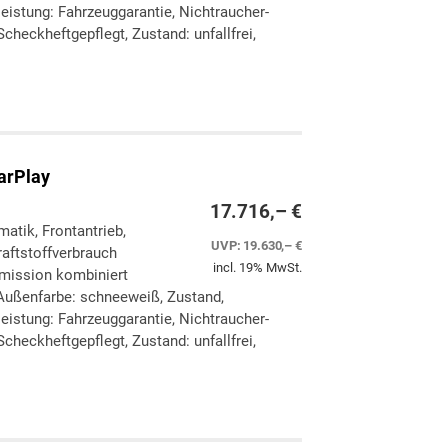
eleistung: Fahrzeuggarantie, Nichtraucher-
checkheftgepflegt, Zustand: unfallfrei,
ken
leichen
arPlay
17.716,– €
matik, Frontantrieb,
UVP:
19.630,– €
aftstoffverbrauch
incl. 19% MwSt.
Emission kombiniert
Außenfarbe: schneeweiß, Zustand,
eleistung: Fahrzeuggarantie, Nichtraucher-
checkheftgepflegt, Zustand: unfallfrei,
ken
leichen