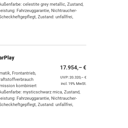
ußenfarbe: celestite grey metallic, Zustand,
eleistung: Fahrzeuggarantie, Nichtraucher-
checkheftgepflegt, Zustand: unfallfrei,
ken
leichen
arPlay
17.954,– €
matik, Frontantrieb,
UVP:
20.320,– €
aftstoffverbrauch
incl. 19% MwSt.
Emission kombiniert
Außenfarbe: mysticschwarz mica, Zustand,
eleistung: Fahrzeuggarantie, Nichtraucher-
checkheftgepflegt, Zustand: unfallfrei,
ken
leichen