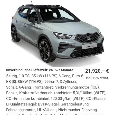
unverbindliche Lieferzeit: ca. 5-7 Monate
21.920,– €
5-türig, 1.0 TSI 85 kW (116 PS) 6-Gang, Euro 6
incl. 19% MwSt.
EB [8], 85 kW (116 PS), 999 cm³, 3 Zylinder,
Schalt. 6-Gang, Frontantrieb, Verbrennungsmotor (ICE),
Benzin, Kraftstoffverbrauch kombiniert 5,3 l/100km (WLTP),
CO₂-Emission kombiniert 120.00 g/km (WLTP), CO₂-Klasse
D, Qualitätssiegel: BVFK-Siegel, Garantieleistung:
Fahrzeuggarantie, HU/AU neu, Nichtraucher-Fahrzeug,