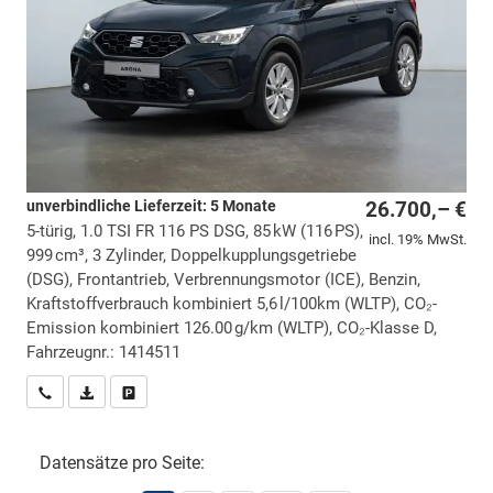
unverbindliche Lieferzeit:
5 Monate
26.700,– €
5-türig, 1.0 TSI FR 116 PS DSG, 85 kW (116 PS),
incl. 19% MwSt.
999 cm³, 3 Zylinder, Doppelkupplungsgetriebe
(DSG), Frontantrieb, Verbrennungsmotor (ICE), Benzin,
Kraftstoffverbrauch kombiniert 5,6 l/100km (WLTP), CO₂-
Emission kombiniert 126.00 g/km (WLTP), CO₂-Klasse D,
Fahrzeugnr.: 1414511
Wir rufen Sie an
PDF-Datei, Fahrzeugexposé drucken
Drucken, parken oder vergleichen
Datensätze pro Seite: