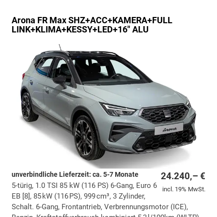
Arona
FR Max SHZ+ACC+KAMERA+FULL
LINK+KLIMA+KESSY+LED+16" ALU
unverbindliche Lieferzeit: ca. 5-7 Monate
24.240,– €
5-türig, 1.0 TSI 85 kW (116 PS) 6-Gang, Euro 6
incl. 19% MwSt.
EB [8], 85 kW (116 PS), 999 cm³, 3 Zylinder,
Schalt. 6-Gang, Frontantrieb, Verbrennungsmotor (ICE),