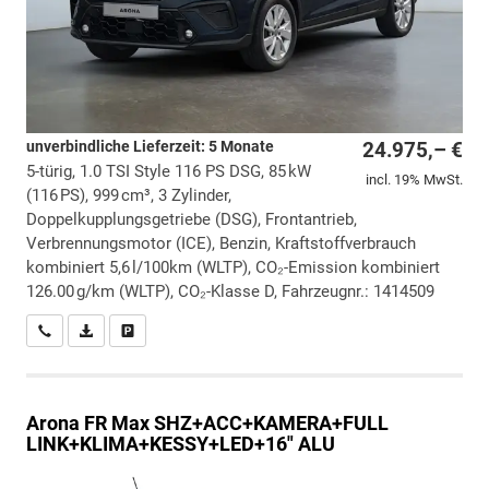
unverbindliche Lieferzeit:
5 Monate
24.975,– €
5-türig, 1.0 TSI Style 116 PS DSG, 85 kW
incl. 19% MwSt.
(116 PS), 999 cm³, 3 Zylinder,
Doppelkupplungsgetriebe (DSG), Frontantrieb,
Verbrennungsmotor (ICE), Benzin, Kraftstoffverbrauch
kombiniert 5,6 l/100km (WLTP), CO₂-Emission kombiniert
126.00 g/km (WLTP), CO₂-Klasse D, Fahrzeugnr.: 1414509
Wir rufen Sie an
PDF-Datei, Fahrzeugexposé drucken
Drucken, parken oder vergleichen
Arona
FR Max SHZ+ACC+KAMERA+FULL
LINK+KLIMA+KESSY+LED+16" ALU