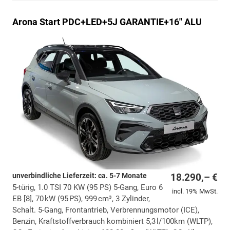
Arona
Start PDC+LED+5J GARANTIE+16" ALU
unverbindliche Lieferzeit: ca. 5-7 Monate
18.290,– €
5-türig, 1.0 TSI 70 KW (95 PS) 5-Gang, Euro 6
incl. 19% MwSt.
EB [8], 70 kW (95 PS), 999 cm³, 3 Zylinder,
Schalt. 5-Gang, Frontantrieb, Verbrennungsmotor (ICE),
Benzin, Kraftstoffverbrauch kombiniert 5,3 l/100km (WLTP),