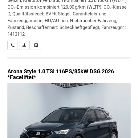
Benzin, Kraftstoffverbrauch kombiniert 5,3 l/100km (WLTP),
CO₂-Emission kombiniert 120.00 g/km (WLTP), CO₂-Klasse
D, Qualitätssiegel: BVFK-Siegel, Garantieleistung:
Fahrzeuggarantie, HU/AU neu, Nichtraucher-Fahrzeug,
Zustand, Beschaffenheit: Scheckheftgepflegt, Fahrzeugnr.:
1413112
Wir rufen Sie an
PDF-Datei, Fahrzeugexposé drucken
Drucken, parken oder vergleichen
Arona
Style 1.0 TSI 116PS/85kW DSG 2026
*Faceliftet*