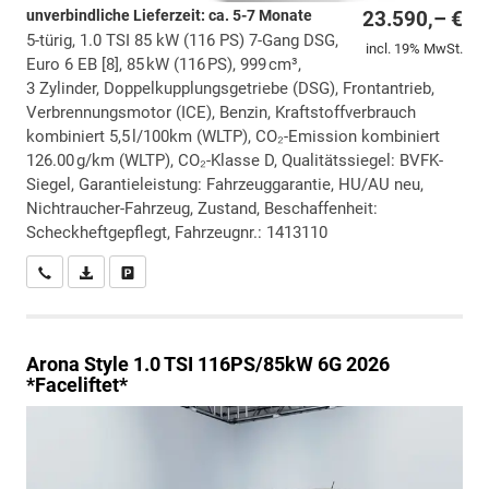
unverbindliche Lieferzeit: ca. 5-7 Monate
23.590,– €
5-türig, 1.0 TSI 85 kW (116 PS) 7-Gang DSG,
incl. 19% MwSt.
Euro 6 EB [8], 85 kW (116 PS), 999 cm³,
3 Zylinder, Doppelkupplungsgetriebe (DSG), Frontantrieb,
Verbrennungsmotor (ICE), Benzin, Kraftstoffverbrauch
kombiniert 5,5 l/100km (WLTP), CO₂-Emission kombiniert
126.00 g/km (WLTP), CO₂-Klasse D, Qualitätssiegel: BVFK-
Siegel, Garantieleistung: Fahrzeuggarantie, HU/AU neu,
Nichtraucher-Fahrzeug, Zustand, Beschaffenheit:
Scheckheftgepflegt, Fahrzeugnr.: 1413110
Wir rufen Sie an
PDF-Datei, Fahrzeugexposé drucken
Drucken, parken oder vergleichen
Arona
Style 1.0 TSI 116PS/85kW 6G 2026
*Faceliftet*