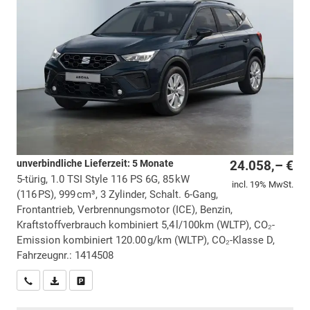
unverbindliche Lieferzeit:
5 Monate
24.058,– €
5-türig, 1.0 TSI Style 116 PS 6G, 85 kW
incl. 19% MwSt.
(116 PS), 999 cm³, 3 Zylinder, Schalt. 6-Gang,
Frontantrieb, Verbrennungsmotor (ICE), Benzin,
Kraftstoffverbrauch kombiniert 5,4 l/100km (WLTP), CO₂-
Emission kombiniert 120.00 g/km (WLTP), CO₂-Klasse D,
Fahrzeugnr.: 1414508
Wir rufen Sie an
PDF-Datei, Fahrzeugexposé drucken
Drucken, parken oder vergleichen