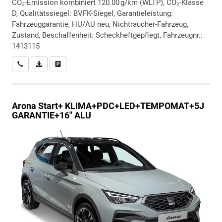
CO₂-Emission kombiniert 120.00 g/km (WLTP), CO₂-Klasse
D, Qualitätssiegel: BVFK-Siegel, Garantieleistung:
Fahrzeuggarantie, HU/AU neu, Nichtraucher-Fahrzeug,
Zustand, Beschaffenheit: Scheckheftgepflegt, Fahrzeugnr.:
1413115
Wir rufen Sie an
PDF-Datei, Fahrzeugexposé drucken
Drucken, parken oder vergleichen
Arona
Start+ KLIMA+PDC+LED+TEMPOMAT+5J
GARANTIE+16" ALU