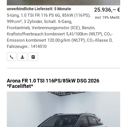
unverbindliche Lieferzeit:
5 Monate
25.936,– €
5-türig, 1.0 TSI FR 116 PS 6G, 85 kW (116 PS),
incl. 19% MwSt.
999 cm³, 3 Zylinder, Schalt. 6-Gang,
Frontantrieb, Verbrennungsmotor (ICE), Benzin,
Kraftstoffverbrauch kombiniert 5,4 l/100km (WLTP), CO₂-
Emission kombiniert 120.00 g/km (WLTP), CO₂-Klasse D,
Fahrzeugnr.: 1414510
Wir rufen Sie an
PDF-Datei, Fahrzeugexposé drucken
Drucken, parken oder vergleichen
Arona
FR 1.0 TSI 116PS/85kW DSG 2026
*Faceliftet*