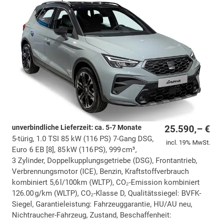
unverbindliche Lieferzeit: ca. 5-7 Monate
25.590,– €
5-türig, 1.0 TSI 85 kW (116 PS) 7-Gang DSG,
incl. 19% MwSt.
Euro 6 EB [8], 85 kW (116 PS), 999 cm³,
3 Zylinder, Doppelkupplungsgetriebe (DSG), Frontantrieb,
Verbrennungsmotor (ICE), Benzin, Kraftstoffverbrauch
kombiniert 5,6 l/100km (WLTP), CO₂-Emission kombiniert
126.00 g/km (WLTP), CO₂-Klasse D, Qualitätssiegel: BVFK-
Siegel, Garantieleistung: Fahrzeuggarantie, HU/AU neu,
Nichtraucher-Fahrzeug, Zustand, Beschaffenheit: