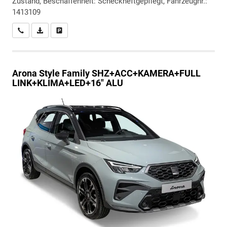
Zustand, Beschaffenheit: Scheckheftgepflegt, Fahrzeugnr.:
1413109
Wir rufen Sie an
PDF-Datei, Fahrzeugexposé drucken
Drucken, parken oder vergleichen
Arona
Style Family SHZ+ACC+KAMERA+FULL
LINK+KLIMA+LED+16" ALU