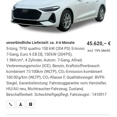
unverbindliche Lieferzeit: ca. 4-6 Monate
45.620,– €
5-türig, TFSI quattro 150 kW (204 PS) S-tronic
incl. 19% MwSt.
7-Gang, Euro 6 EB [3], 150 kW (204 PS),
1.984 cm³, 4 Zylinder, Autom. 7-Gang, Allrad,
Verbrennungsmotor (ICE), Benzin, Kraftstoffverbrauch
kombiniert 7 l/100km (WLTP), CO₂-Emission kombiniert
160.00 g/km (WLTP), CO₂-Klasse F, Qualitätssiegel: BVFK-
Siegel, Garantieleistung: Fahrzeuggarantie vom Hersteller,
HU/AU neu, Nichtraucher-Fahrzeug, Zustand,
Beschaffenheit: Scheckheftgepflegt, Fahrzeugnr.: 1410917
Wir rufen Sie an
PDF-Datei, Fahrzeugexposé drucken
Drucken, parken oder vergleichen