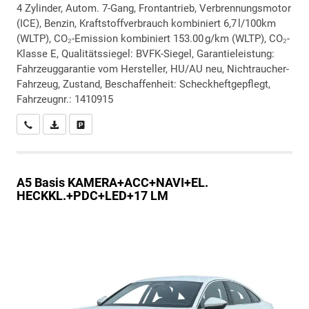
4 Zylinder, Autom. 7-Gang, Frontantrieb, Verbrennungsmotor
(ICE), Benzin, Kraftstoffverbrauch kombiniert 6,7 l/100km
(WLTP), CO₂-Emission kombiniert 153.00 g/km (WLTP), CO₂-
Klasse E, Qualitätssiegel: BVFK-Siegel, Garantieleistung:
Fahrzeuggarantie vom Hersteller, HU/AU neu, Nichtraucher-
Fahrzeug, Zustand, Beschaffenheit: Scheckheftgepflegt,
Fahrzeugnr.: 1410915
Wir rufen Sie an
PDF-Datei, Fahrzeugexposé drucken
Drucken, parken oder vergleichen
A5
Basis KAMERA+ACC+NAVI+EL.
HECKKL.+PDC+LED+17 LM