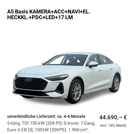
A5
Basis KAMERA+ACC+NAVI+EL.
HECKKL.+PDC+LED+17 LM
unverbindliche Lieferzeit: ca. 4-6 Monate
44.690,– €
5-türig, TDI 150 kW (204 PS) S-tronic 7-Gang,
incl. 19% MwSt.
Euro 6 EB [3], 150 kW (204 PS), 1.968 cm³,