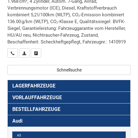
1.968 cm³, 4 Zylinder, Autom. 7-Gang, Allrad,
Verbrennungsmotor (ICE), Diesel, Kraftstoffverbrauch
kombiniert 5,2 l/100km (WLTP), CO₂-Emission kombiniert
136.00 g/km (WLTP), CO₂-Klasse E, Qualitätssiegel: BVFK-
Siegel, Garantieleistung: Fahrzeuggarantie vom Hersteller,
HU/AU neu, Nichtraucher-Fahrzeug, Zustand,
Beschaffenheit: Scheckheftgepflegt, Fahrzeugnr.: 1410919
Wir rufen Sie an
PDF-Datei, Fahrzeugexposé drucken
Drucken, parken oder vergleichen
Schnellsuche
LAGERFAHRZEUGE
VORLAUFFAHRZEUGE
BESTELLFAHRZEUGE
Audi
A5