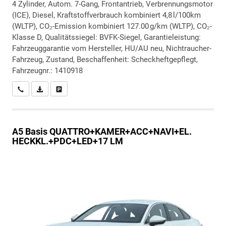
4 Zylinder, Autom. 7-Gang, Frontantrieb, Verbrennungsmotor
(ICE), Diesel, Kraftstoffverbrauch kombiniert 4,8 l/100km
(WLTP), CO₂-Emission kombiniert 127.00 g/km (WLTP), CO₂-
Klasse D, Qualitätssiegel: BVFK-Siegel, Garantieleistung:
Fahrzeuggarantie vom Hersteller, HU/AU neu, Nichtraucher-
Fahrzeug, Zustand, Beschaffenheit: Scheckheftgepflegt,
Fahrzeugnr.: 1410918
Wir rufen Sie an
PDF-Datei, Fahrzeugexposé drucken
Drucken, parken oder vergleichen
A5
Basis QUATTRO+KAMER+ACC+NAVI+EL.
HECKKL.+PDC+LED+17 LM