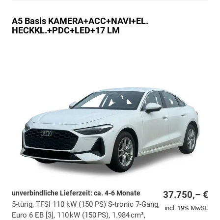
A5
Basis KAMERA+ACC+NAVI+EL.
HECKKL.+PDC+LED+17 LM
unverbindliche Lieferzeit: ca. 4-6 Monate
37.750,– €
5-türig, TFSI 110 kW (150 PS) S-tronic 7-Gang,
incl. 19% MwSt.
Euro 6 EB [3], 110 kW (150 PS), 1.984 cm³,