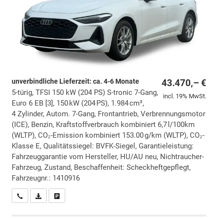
unverbindliche Lieferzeit: ca. 4-6 Monate
43.470,– €
5-türig, TFSI 150 kW (204 PS) S-tronic 7-Gang,
incl. 19% MwSt.
Euro 6 EB [3], 150 kW (204 PS), 1.984 cm³,
4 Zylinder, Autom. 7-Gang, Frontantrieb, Verbrennungsmotor
(ICE), Benzin, Kraftstoffverbrauch kombiniert 6,7 l/100km
(WLTP), CO₂-Emission kombiniert 153.00 g/km (WLTP), CO₂-
Klasse E, Qualitätssiegel: BVFK-Siegel, Garantieleistung:
Fahrzeuggarantie vom Hersteller, HU/AU neu, Nichtraucher-
Fahrzeug, Zustand, Beschaffenheit: Scheckheftgepflegt,
Fahrzeugnr.: 1410916
Wir rufen Sie an
PDF-Datei, Fahrzeugexposé drucken
Drucken, parken oder vergleichen