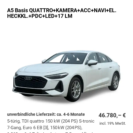
A5
Basis QUATTRO+KAMERA+ACC+NAVI+EL.
HECKKL.+PDC+LED+17 LM
unverbindliche Lieferzeit: ca. 4-6 Monate
46.780,– €
5-türig, TDI quattro 150 kW (204 PS) S-tronic
incl. 19% MwSt.
7-Gang, Euro 6 EB [3], 150 kW (204 PS),