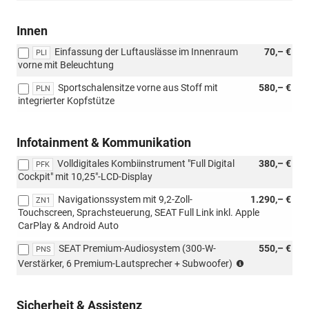
Innen
Einfassung der Luftauslässe im Innenraum
70,– €
PLI
vorne mit Beleuchtung
Sportschalensitze vorne aus Stoff mit
580,– €
PLN
integrierter Kopfstütze
Infotainment & Kommunikation
Volldigitales Kombiinstrument "Full Digital
380,– €
PFK
Cockpit" mit 10,25"-LCD-Display
Navigationssystem mit 9,2-Zoll-
1.290,– €
ZN1
Touchscreen, Sprachsteuerung, SEAT Full Link inkl. Apple
CarPlay & Android Auto
SEAT Premium-Audiosystem (300-W-
550,– €
PNS
(Nur
Verstärker, 6 Premium-Lautsprecher + Subwoofer)
in
Verbindung
mit:
Sicherheit & Assistenz