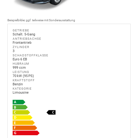
Beispielbilder, ggf. teilweise mit Sonderausstattung
GETRIEBE
Schalt. 5-Gang
ANTRIEBSACHSE
Frontantrieb
ZYLINDER
3
SCHADSTOFFKLASSE
Euro 6 EB
HUBRAUM
999 ccm
LEISTUNG
70 kW (95 PS)
KRAFTSTOFF
Benzin
KATEGORIE
Limousine