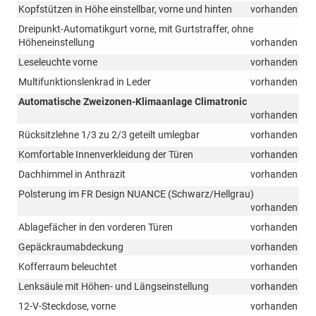
Kopfstützen in Höhe einstellbar, vorne und hinten
vorhanden
Dreipunkt-Automatikgurt vorne, mit Gurtstraffer, ohne
Höheneinstellung
vorhanden
Leseleuchte vorne
vorhanden
Multifunktionslenkrad in Leder
vorhanden
Automatische Zweizonen-Klimaanlage Climatronic
vorhanden
Rücksitzlehne 1/3 zu 2/3 geteilt umlegbar
vorhanden
Komfortable Innenverkleidung der Türen
vorhanden
Dachhimmel in Anthrazit
vorhanden
Polsterung im FR Design NUANCE (Schwarz/Hellgrau)
vorhanden
Ablagefächer in den vorderen Türen
vorhanden
Gepäckraumabdeckung
vorhanden
Kofferraum beleuchtet
vorhanden
Lenksäule mit Höhen- und Längseinstellung
vorhanden
12-V-Steckdose, vorne
vorhanden