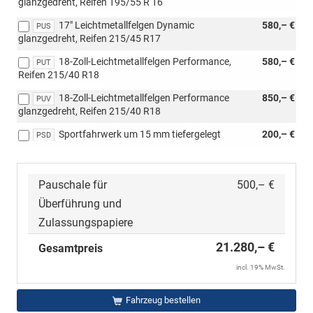
glanzgedreht, Reifen 195/55 R 16
Zoll-
Leichtmetallfelgen
17" Leichtmetallfelgen Dynamic
580,– €
PUS
Dynamic,
glanzgedreht, Reifen 215/45 R17
[PUS]
17"
18-Zoll-Leichtmetallfelgen Performance,
580,– €
PUT
Leichtmetallfelgen
Reifen 215/40 R18
Dynamic
18-Zoll-Leichtmetallfelgen Performance
850,– €
PUV
glanzgedreht,
glanzgedreht, Reifen 215/40 R18
[PUT]
18-
Sportfahrwerk um 15 mm tiefergelegt
200,– €
PSD
Zoll-
Leichtmetallfelgen
Performance
und
Pauschale für
500,– €
[PUV]
Überführung und
18-
Zoll-
Zulassungspapiere
Leichtmetallfelgen
21.280,– €
Performance
Gesamtpreis
glanzgedreht)
incl. 19% MwSt.
Fahrzeug bestellen