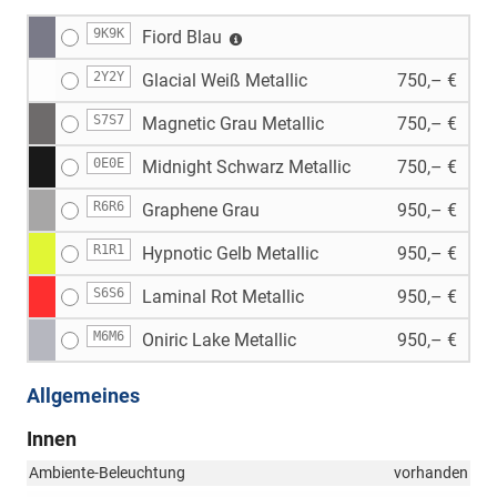
9K9K
Fiord Blau
2Y2Y
Glacial Weiß Metallic
750,– €
S7S7
Magnetic Grau Metallic
750,– €
0E0E
Midnight Schwarz Metallic
750,– €
R6R6
Graphene Grau
950,– €
R1R1
Hypnotic Gelb Metallic
950,– €
S6S6
Laminal Rot Metallic
950,– €
M6M6
Oniric Lake Metallic
950,– €
Allgemeines
Innen
Ambiente-Beleuchtung
vorhanden