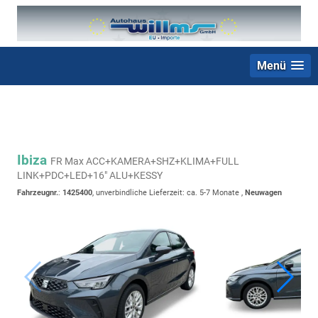
Menü
+49 (0) 2403 23062
Ibiza
FR Max ACC+KAMERA+SHZ+KLIMA+FULL
LINK+PDC+LED+16" ALU+KESSY
Fahrzeugnr.
:
1425400
, unverbindliche Lieferzeit: ca. 5-7 Monate ,
Neuwagen