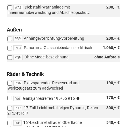
[ZN1]
Diebstahl-Warnanlage mit
280,– €
Navigationssy
WAS
Innenraumüberwachung und Abschleppschutz
mit
9,2-
Zoll-
Außen
Touchscreen,
Sprachsteueru
Anhängevorrichtung-Vorbereitung
200,– €
PRP
SEAT
Full
Panorama-Glasschiebedach, elektrisch
1.060,– €
PTC
Link
und
Ohne Modellbezeichnung
ohne Aufpreis
PQN
[PG6]
Platzsparende
Reserverad
Räder & Technik
und
Platzsparendes Reserverad und
Werkzeugsatz
190,– €
PG6
Werkzeugsatz zum Radwechsel
zum
Radwechsel)
(Nicht
170,– €
Ganzjahresreifen 195/55 R16
PJ6
in
17-Zoll-Leichtmetallfelgen Dynamic, Reifen
300,– €
Verbindung
PUR
215/45 R17
mit:
[PUR]
16"-Leichtmetallräder, Oberfläche
540,– €
PJP
17-