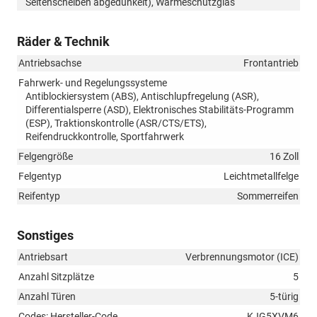
Seitenscheiben abgedunkelt), Wärmeschutzglas
Räder & Technik
Antriebsachse
Frontantrieb
Fahrwerk- und Regelungssysteme
Antiblockiersystem (ABS), Antischlupfregelung (ASR),
Differentialsperre (ASD), Elektronisches Stabilitäts-Programm
(ESP), Traktionskontrolle (ASR/CTS/ETS),
Reifendruckkontrolle, Sportfahrwerk
Felgengröße
16 Zoll
Felgentyp
Leichtmetallfelge
Reifentyp
Sommerreifen
Sonstiges
Antriebsart
Verbrennungsmotor (ICE)
Anzahl Sitzplätze
5
Anzahl Türen
5-türig
Codes: Hersteller-Code
KJG5XVM6