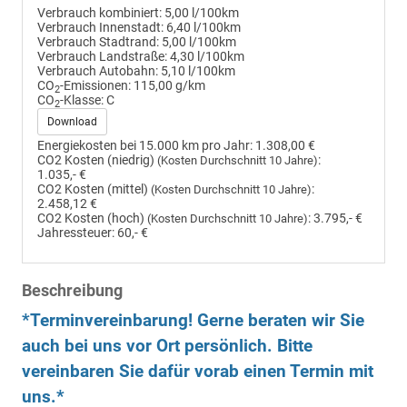
Verbrauch kombiniert:
5,00 l/100km
Verbrauch Innenstadt:
6,40 l/100km
Verbrauch Stadtrand:
5,00 l/100km
Verbrauch Landstraße:
4,30 l/100km
Verbrauch Autobahn:
5,10 l/100km
CO
-Emissionen:
115,00 g/km
2
CO
-Klasse:
C
2
Download
Energiekosten bei 15.000 km pro Jahr:
1.308,00 €
CO2 Kosten (niedrig)
:
(Kosten Durchschnitt 10 Jahre)
1.035,- €
CO2 Kosten (mittel)
:
(Kosten Durchschnitt 10 Jahre)
2.458,12 €
CO2 Kosten (hoch)
:
3.795,- €
(Kosten Durchschnitt 10 Jahre)
Jahressteuer:
60,- €
Beschreibung
*Terminvereinbarung! Gerne beraten wir Sie
auch bei uns vor Ort persönlich. Bitte
vereinbaren Sie dafür vorab einen Termin mit
uns.*