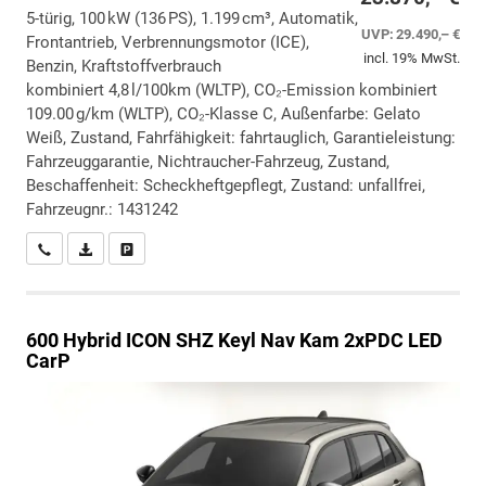
5-türig, 100 kW (136 PS), 1.199 cm³, Automatik,
UVP:
29.490,– €
Frontantrieb, Verbrennungsmotor (ICE),
incl. 19% MwSt.
Benzin, Kraftstoffverbrauch
kombiniert 4,8 l/100km (WLTP), CO₂-Emission kombiniert
109.00 g/km (WLTP), CO₂-Klasse C, Außenfarbe: Gelato
Weiß, Zustand, Fahrfähigkeit: fahrtauglich, Garantieleistung:
Fahrzeuggarantie, Nichtraucher-Fahrzeug, Zustand,
Beschaffenheit: Scheckheftgepflegt, Zustand: unfallfrei,
Fahrzeugnr.: 1431242
Wir rufen Sie an
PDF-Datei, Fahrzeugexposé drucken
Drucken, parken oder vergleichen
600
Hybrid ICON SHZ Keyl Nav Kam 2xPDC LED
CarP