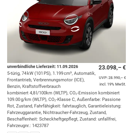
unverbindliche Lieferzeit:
11.09.2026
23.098,– €
5-türig, 74 kW (101 PS), 1.199 cm³, Automatik,
UVP:
28.990,– €
Frontantrieb, Verbrennungsmotor (ICE),
incl. 19% MwSt.
Benzin, Kraftstoffverbrauch
kombiniert 4,8 l/100km (WLTP), CO₂-Emission kombiniert
109.00 g/km (WLTP), CO₂-Klasse C, Außenfarbe: Passione
Rot, Zustand, Fahrfähigkeit: fahrtauglich, Garantieleistung:
Fahrzeuggarantie, Nichtraucher-Fahrzeug, Zustand,
Beschaffenheit: Scheckheftgepflegt, Zustand: unfallfrei,
Fahrzeugnr.: 1423787