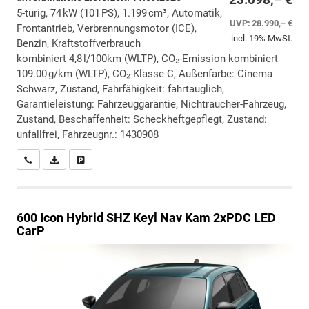
5-türig, 74 kW (101 PS), 1.199 cm³, Automatik,
UVP:
28.990,– €
Frontantrieb, Verbrennungsmotor (ICE),
incl. 19% MwSt.
Benzin, Kraftstoffverbrauch
kombiniert 4,8 l/100km (WLTP), CO₂-Emission kombiniert
109.00 g/km (WLTP), CO₂-Klasse C, Außenfarbe: Cinema
Schwarz, Zustand, Fahrfähigkeit: fahrtauglich,
Garantieleistung: Fahrzeuggarantie, Nichtraucher-Fahrzeug,
Zustand, Beschaffenheit: Scheckheftgepflegt, Zustand:
unfallfrei, Fahrzeugnr.: 1430908
Wir rufen Sie an
PDF-Datei, Fahrzeugexposé drucken
Drucken, parken oder vergleichen
600
Icon Hybrid SHZ Keyl Nav Kam 2xPDC LED
CarP