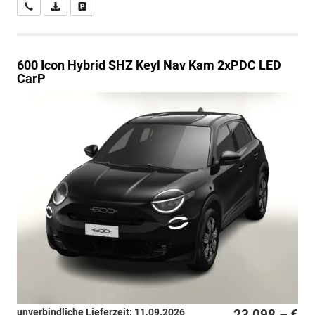
Wir rufen Sie an
PDF-Datei, Fahrzeugexposé drucken
Drucken, parken oder vergleichen
600
Icon Hybrid SHZ Keyl Nav Kam 2xPDC LED
CarP
unverbindliche Lieferzeit:
11.09.2026
23.098,– €