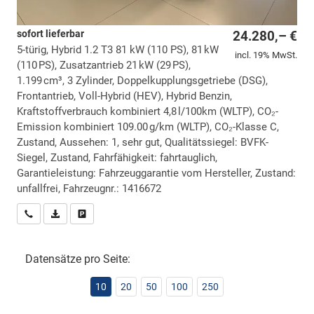
sofort lieferbar
24.280,– €
5-türig, Hybrid 1.2 T3 81 kW (110 PS), 81 kW
incl. 19% MwSt.
(110 PS), Zusatzantrieb 21 kW (29 PS),
1.199 cm³, 3 Zylinder, Doppelkupplungsgetriebe (DSG),
Frontantrieb, Voll-Hybrid (HEV), Hybrid Benzin,
Kraftstoffverbrauch kombiniert 4,8 l/100km (WLTP), CO₂-
Emission kombiniert 109.00 g/km (WLTP), CO₂-Klasse C,
Zustand, Aussehen: 1, sehr gut, Qualitätssiegel: BVFK-
Siegel, Zustand, Fahrfähigkeit: fahrtauglich,
Garantieleistung: Fahrzeuggarantie vom Hersteller, Zustand:
unfallfrei, Fahrzeugnr.: 1416672
Wir rufen Sie an
PDF-Datei, Fahrzeugexposé drucken
Drucken, parken oder vergleichen
Datensätze pro Seite:
10
20
50
100
250