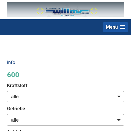
Menü
+49 (0) 2403 23062
info
600
Kraftstoff
Getriebe