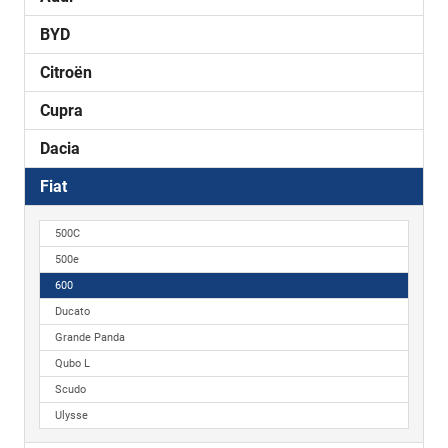
BYD
Citroën
Cupra
Dacia
Fiat
500C
500e
600
Ducato
Grande Panda
Qubo L
Scudo
Ulysse