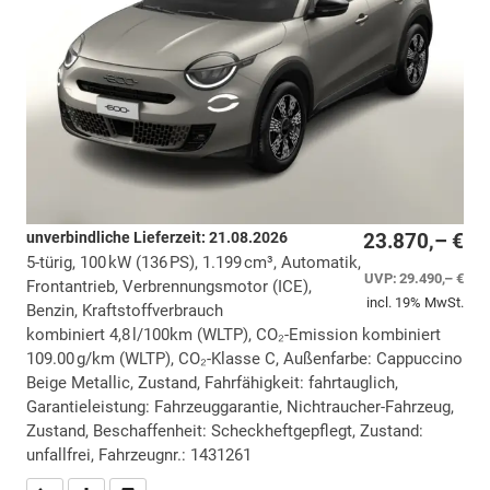
unverbindliche Lieferzeit:
21.08.2026
23.870,– €
5-türig, 100 kW (136 PS), 1.199 cm³, Automatik,
UVP:
29.490,– €
Frontantrieb, Verbrennungsmotor (ICE),
incl. 19% MwSt.
Benzin, Kraftstoffverbrauch
kombiniert 4,8 l/100km (WLTP), CO₂-Emission kombiniert
109.00 g/km (WLTP), CO₂-Klasse C, Außenfarbe: Cappuccino
Beige Metallic, Zustand, Fahrfähigkeit: fahrtauglich,
Garantieleistung: Fahrzeuggarantie, Nichtraucher-Fahrzeug,
Zustand, Beschaffenheit: Scheckheftgepflegt, Zustand:
unfallfrei, Fahrzeugnr.: 1431261