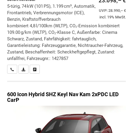
23.098,– €
5-türig, 74 kW (101 PS), 1.199 cm³, Automatik,
UVP:
28.990,– €
Frontantrieb, Verbrennungsmotor (ICE),
incl. 19% MwSt.
Benzin, Kraftstoffverbrauch
kombiniert 4,8 l/100km (WLTP), CO₂-Emission kombiniert
109.00 g/km (WLTP), CO₂-Klasse C, Außenfarbe: Cinema
Schwarz, Zustand, Fahrfähigkeit: fahrtauglich,
Garantieleistung: Fahrzeuggarantie, Nichtraucher-Fahrzeug,
Zustand, Beschaffenheit: Scheckheftgepflegt, Zustand:
unfallfrei, Fahrzeugnr.: 1427857
Wir rufen Sie an
PDF-Datei, Fahrzeugexposé drucken
Drucken, parken oder vergleichen
600
Icon Hybrid SHZ Keyl Nav Kam 2xPDC LED
CarP