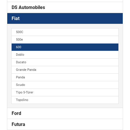
DS Automobiles
Fiat
500C
500e
600
Doblo
Ducato
Grande Panda
Panda
Scudo
Tipo 5-Türer
Topolino
Ford
Futura