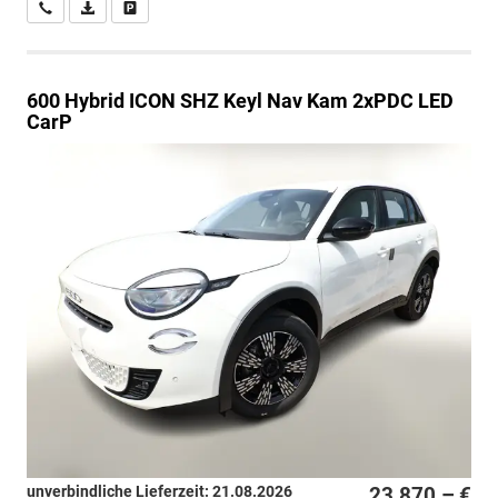
Wir rufen Sie an
PDF-Datei, Fahrzeugexposé drucken
Drucken, parken oder vergleichen
600
Hybrid ICON SHZ Keyl Nav Kam 2xPDC LED
CarP
unverbindliche Lieferzeit:
21.08.2026
23.870,– €