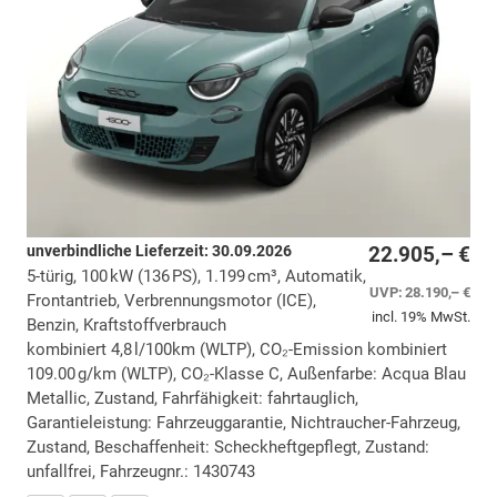
unverbindliche Lieferzeit:
30.09.2026
22.905,– €
5-türig, 100 kW (136 PS), 1.199 cm³, Automatik,
UVP:
28.190,– €
Frontantrieb, Verbrennungsmotor (ICE),
incl. 19% MwSt.
Benzin, Kraftstoffverbrauch
kombiniert 4,8 l/100km (WLTP), CO₂-Emission kombiniert
109.00 g/km (WLTP), CO₂-Klasse C, Außenfarbe: Acqua Blau
Metallic, Zustand, Fahrfähigkeit: fahrtauglich,
Garantieleistung: Fahrzeuggarantie, Nichtraucher-Fahrzeug,
Zustand, Beschaffenheit: Scheckheftgepflegt, Zustand:
unfallfrei, Fahrzeugnr.: 1430743