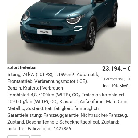
sofort lieferbar
23.194,– €
5-türig, 74 kW (101 PS), 1.199 cm³, Automatik,
UVP:
29.190,– €
Frontantrieb, Verbrennungsmotor (ICE),
incl. 19% MwSt.
Benzin, Kraftstoffverbrauch
kombiniert 4,8 l/100km (WLTP), CO₂-Emission kombiniert
109.00 g/km (WLTP), CO₂-Klasse C, Außenfarbe: Mare Grün
Metallic, Zustand, Fahrfähigkeit: fahrtauglich,
Garantieleistung: Fahrzeuggarantie, Nichtraucher-Fahrzeug,
Zustand, Beschaffenheit: Scheckheftgepflegt, Zustand:
unfallfrei, Fahrzeugnr.: 1427856