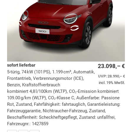
sofort lieferbar
23.098,– €
5-türig, 74 kW (101 PS), 1.199 cm³, Automatik,
UVP:
28.990,– €
Frontantrieb, Verbrennungsmotor (ICE),
incl. 19% MwSt.
Benzin, Kraftstoffverbrauch
kombiniert 4,8 l/100km (WLTP), CO₂-Emission kombiniert
109.00 g/km (WLTP), CO₂-Klasse C, Außenfarbe: Passione
Rot, Zustand, Fahrfähigkeit: fahrtauglich, Garantieleistung:
Fahrzeuggarantie, Nichtraucher-Fahrzeug, Zustand,
Beschaffenheit: Scheckheftgepflegt, Zustand: unfallfrei,
Fahrzeugnr.: 1427859