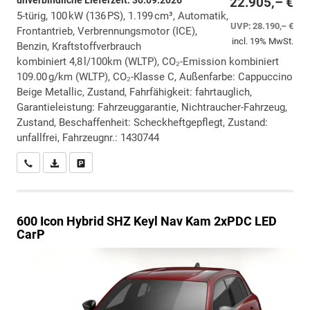
unverbindliche Lieferzeit:
30.09.2026
22.905,– €
5-türig, 100 kW (136 PS), 1.199 cm³, Automatik,
UVP:
28.190,– €
Frontantrieb, Verbrennungsmotor (ICE),
incl. 19% MwSt.
Benzin, Kraftstoffverbrauch
kombiniert 4,8 l/100km (WLTP), CO₂-Emission kombiniert
109.00 g/km (WLTP), CO₂-Klasse C, Außenfarbe: Cappuccino
Beige Metallic, Zustand, Fahrfähigkeit: fahrtauglich,
Garantieleistung: Fahrzeuggarantie, Nichtraucher-Fahrzeug,
Zustand, Beschaffenheit: Scheckheftgepflegt, Zustand:
unfallfrei, Fahrzeugnr.: 1430744
Wir rufen Sie an
PDF-Datei, Fahrzeugexposé drucken
Drucken, parken oder vergleichen
600
Icon Hybrid SHZ Keyl Nav Kam 2xPDC LED
CarP