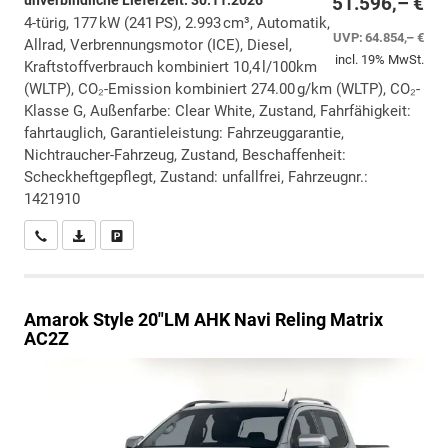
unverbindliche Lieferzeit:
30.11.2026
51.596,– €
4-türig, 177 kW (241 PS), 2.993 cm³, Automatik,
UVP:
64.854,– €
Allrad, Verbrennungsmotor (ICE), Diesel,
incl. 19% MwSt.
Kraftstoffverbrauch kombiniert 10,4 l/100km
(WLTP), CO₂-Emission kombiniert 274.00 g/km (WLTP), CO₂-
Klasse G, Außenfarbe: Clear White, Zustand, Fahrfähigkeit:
fahrtauglich, Garantieleistung: Fahrzeuggarantie,
Nichtraucher-Fahrzeug, Zustand, Beschaffenheit:
Scheckheftgepflegt, Zustand: unfallfrei, Fahrzeugnr.:
1421910
Wir rufen Sie an
PDF-Datei, Fahrzeugexposé drucken
Drucken, parken oder vergleichen
Amarok
Style 20"LM AHK Navi Reling Matrix
AC2Z