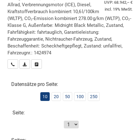
UVP:
68.942,– €
Allrad, Verbrennungsmotor (ICE), Diesel,
incl. 19% MwSt.
Kraftstoffverbrauch kombiniert 10,6 l/100km
(WLTP), CO₂-Emission kombiniert 278.00 g/km (WLTP), CO₂-
Klasse G, Außenfarbe: Midnight Black Metallic, Zustand,
Fahrfähigkeit: fahrtauglich, Garantieleistung:
Fahrzeuggarantie, Nichtraucher-Fahrzeug, Zustand,
Beschaffenheit: Scheckheftgepflegt, Zustand: unfallfrei,
Fahrzeugnr.: 1424974
Wir rufen Sie an
PDF-Datei, Fahrzeugexposé drucken
Drucken, parken oder vergleichen
Datensätze pro Seite:
10
20
50
100
250
Seite: