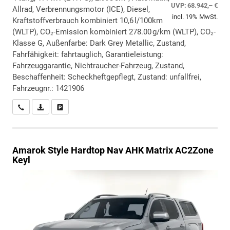
UVP:
68.942,– €
Allrad, Verbrennungsmotor (ICE), Diesel,
incl. 19% MwSt.
Kraftstoffverbrauch kombiniert 10,6 l/100km
(WLTP), CO₂-Emission kombiniert 278.00 g/km (WLTP), CO₂-
Klasse G, Außenfarbe: Dark Grey Metallic, Zustand,
Fahrfähigkeit: fahrtauglich, Garantieleistung:
Fahrzeuggarantie, Nichtraucher-Fahrzeug, Zustand,
Beschaffenheit: Scheckheftgepflegt, Zustand: unfallfrei,
Fahrzeugnr.: 1421906
Wir rufen Sie an
PDF-Datei, Fahrzeugexposé drucken
Drucken, parken oder vergleichen
Amarok
Style Hardtop Nav AHK Matrix AC2Zone
Keyl