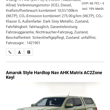
UVP:
68.757,– €
Allrad, Verbrennungsmotor (ICE), Diesel,
incl. 19% MwSt.
Kraftstoffverbrauch kombiniert 10,5 l/100km
(WLTP), CO₂-Emission kombiniert 275.00 g/km (WLTP), CO₂-
Klasse G, Außenfarbe: Dark Grey Metallic, Zustand,
Fahrfähigkeit: fahrtauglich, Garantieleistung:
Fahrzeuggarantie, Nichtraucher-Fahrzeug, Zustand,
Beschaffenheit: Scheckheftgepflegt, Zustand: unfallfrei,
Fahrzeugnr.: 1421901
Wir rufen Sie an
PDF-Datei, Fahrzeugexposé drucken
Drucken, parken oder vergleichen
Amarok
Style Hardtop Nav AHK Matrix AC2Zone
Keyl