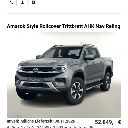
Wir rufen Sie an
PDF-Datei, Fahrzeugexposé drucken
Drucken, parken oder vergleichen
Amarok
Style Rollcover Trittbrett AHK Nav Reling
unverbindliche Lieferzeit:
30.11.2026
52.849,– €
4-türig, 177 kW (241 PS), 2.993 cm³, Automatik,