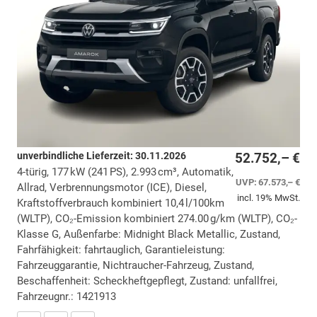
unverbindliche Lieferzeit:
30.11.2026
52.752,– €
4-türig, 177 kW (241 PS), 2.993 cm³, Automatik,
UVP:
67.573,– €
Allrad, Verbrennungsmotor (ICE), Diesel,
incl. 19% MwSt.
Kraftstoffverbrauch kombiniert 10,4 l/100km
(WLTP), CO₂-Emission kombiniert 274.00 g/km (WLTP), CO₂-
Klasse G, Außenfarbe: Midnight Black Metallic, Zustand,
Fahrfähigkeit: fahrtauglich, Garantieleistung:
Fahrzeuggarantie, Nichtraucher-Fahrzeug, Zustand,
Beschaffenheit: Scheckheftgepflegt, Zustand: unfallfrei,
Fahrzeugnr.: 1421913