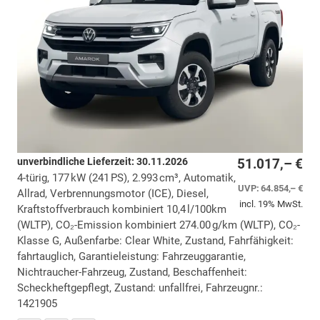
unverbindliche Lieferzeit:
30.11.2026
51.017,– €
4-türig, 177 kW (241 PS), 2.993 cm³, Automatik,
UVP:
64.854,– €
Allrad, Verbrennungsmotor (ICE), Diesel,
incl. 19% MwSt.
Kraftstoffverbrauch kombiniert 10,4 l/100km
(WLTP), CO₂-Emission kombiniert 274.00 g/km (WLTP), CO₂-
Klasse G, Außenfarbe: Clear White, Zustand, Fahrfähigkeit:
fahrtauglich, Garantieleistung: Fahrzeuggarantie,
Nichtraucher-Fahrzeug, Zustand, Beschaffenheit:
Scheckheftgepflegt, Zustand: unfallfrei, Fahrzeugnr.:
1421905