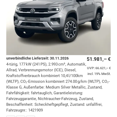
unverbindliche Lieferzeit:
30.11.2026
51.981,– €
4-türig, 177 kW (241 PS), 2.993 cm³, Automatik,
UVP:
66.621,– €
Allrad, Verbrennungsmotor (ICE), Diesel,
incl. 19% MwSt.
Kraftstoffverbrauch kombiniert 10,4 l/100km
(WLTP), CO₂-Emission kombiniert 274.00 g/km (WLTP), CO₂-
Klasse G, Außenfarbe: Medium Silver Metallic, Zustand,
Fahrfähigkeit: fahrtauglich, Garantieleistung:
Fahrzeuggarantie, Nichtraucher-Fahrzeug, Zustand,
Beschaffenheit: Scheckheftgepflegt, Zustand: unfallfrei,
Fahrzeugnr.: 1421909