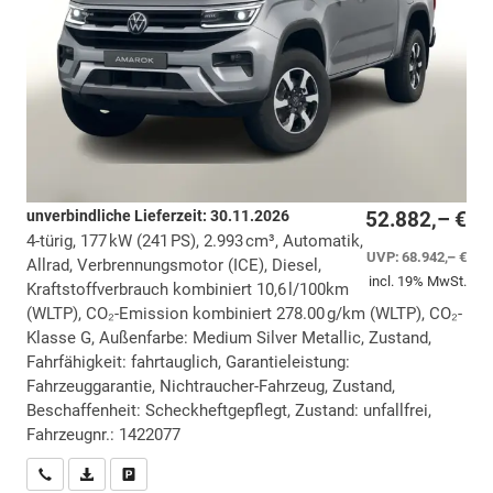
unverbindliche Lieferzeit:
30.11.2026
52.882,– €
4-türig, 177 kW (241 PS), 2.993 cm³, Automatik,
UVP:
68.942,– €
Allrad, Verbrennungsmotor (ICE), Diesel,
incl. 19% MwSt.
Kraftstoffverbrauch kombiniert 10,6 l/100km
(WLTP), CO₂-Emission kombiniert 278.00 g/km (WLTP), CO₂-
Klasse G, Außenfarbe: Medium Silver Metallic, Zustand,
Fahrfähigkeit: fahrtauglich, Garantieleistung:
Fahrzeuggarantie, Nichtraucher-Fahrzeug, Zustand,
Beschaffenheit: Scheckheftgepflegt, Zustand: unfallfrei,
Fahrzeugnr.: 1422077
Wir rufen Sie an
PDF-Datei, Fahrzeugexposé drucken
Drucken, parken oder vergleichen