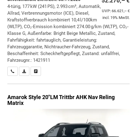
52.270,– €
4-türig, 177 kW (241 PS), 2.993 cm³, Automatik,
UVP:
66.621,– €
Allrad, Verbrennungsmotor (ICE), Diesel,
incl. 19% MwSt.
Kraftstoffverbrauch kombiniert 10,4 l/100km
(WLTP), CO₂-Emission kombiniert 274.00 g/km (WLTP), CO₂-
Klasse G, Außenfarbe: Bright Beige Metallic, Zustand,
Fahrfähigkeit: fahrtauglich, Garantieleistung:
Fahrzeuggarantie, Nichtraucher-Fahrzeug, Zustand,
Beschaffenheit: Scheckheftgepflegt, Zustand: unfallfrei,
Fahrzeugnr.: 1421911
Wir rufen Sie an
PDF-Datei, Fahrzeugexposé drucken
Drucken, parken oder vergleichen
Amarok
Style 20"LM Trittbr AHK Nav Reling
Matrix