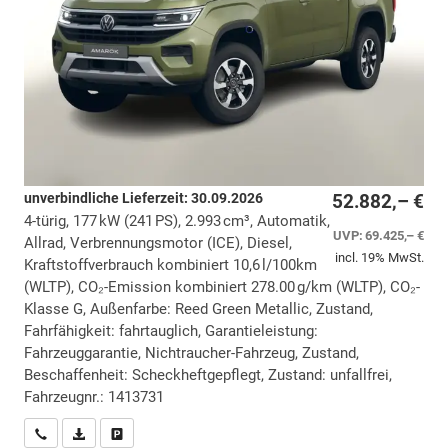
unverbindliche Lieferzeit:
30.09.2026
52.882,– €
4-türig, 177 kW (241 PS), 2.993 cm³, Automatik,
UVP:
69.425,– €
Allrad, Verbrennungsmotor (ICE), Diesel,
incl. 19% MwSt.
Kraftstoffverbrauch kombiniert 10,6 l/100km
(WLTP), CO₂-Emission kombiniert 278.00 g/km (WLTP), CO₂-
Klasse G, Außenfarbe: Reed Green Metallic, Zustand,
Fahrfähigkeit: fahrtauglich, Garantieleistung:
Fahrzeuggarantie, Nichtraucher-Fahrzeug, Zustand,
Beschaffenheit: Scheckheftgepflegt, Zustand: unfallfrei,
Fahrzeugnr.: 1413731
Wir rufen Sie an
PDF-Datei, Fahrzeugexposé drucken
Drucken, parken oder vergleichen