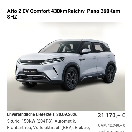
Atto 2
EV Comfort 430kmReichw. Pano 360Kam
SHZ
unverbindliche Lieferzeit:
30.09.2026
31.170,– €
5-türig, 150 kW (204 PS), Automatik,
UVP:
42.740,– €
Frontantrieb, Vollelektrisch (BEV), Elektro,
incl. 19% MwSt.