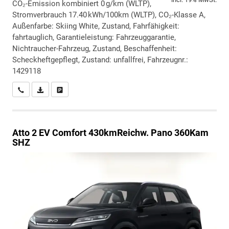
CO₂-Emission kombiniert 0 g/km (WLTP),
Stromverbrauch 17.40 kWh/100km (WLTP), CO₂-Klasse A,
Außenfarbe: Skiing White, Zustand, Fahrfähigkeit:
fahrtauglich, Garantieleistung: Fahrzeuggarantie,
Nichtraucher-Fahrzeug, Zustand, Beschaffenheit:
Scheckheftgepflegt, Zustand: unfallfrei, Fahrzeugnr.:
1429118
Wir rufen Sie an
PDF-Datei, Fahrzeugexposé drucken
Drucken, parken oder vergleichen
Atto 2
EV Comfort 430kmReichw. Pano 360Kam
SHZ