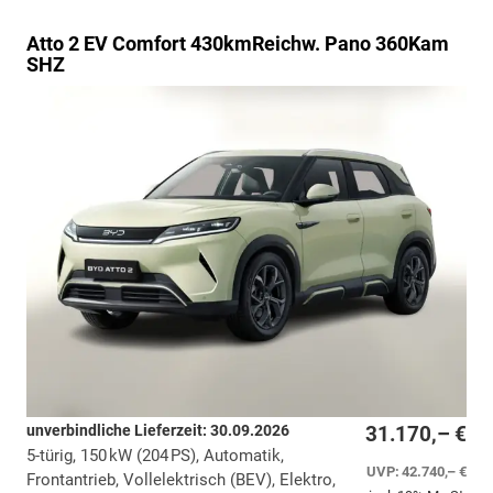
Atto 2
EV Comfort 430kmReichw. Pano 360Kam
SHZ
unverbindliche Lieferzeit:
30.09.2026
31.170,– €
5-türig, 150 kW (204 PS), Automatik,
UVP:
42.740,– €
Frontantrieb, Vollelektrisch (BEV), Elektro,