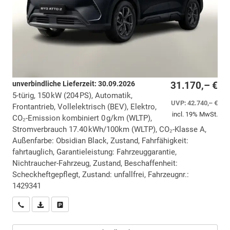
unverbindliche Lieferzeit:
30.09.2026
31.170,– €
5-türig, 150 kW (204 PS), Automatik,
UVP:
42.740,– €
Frontantrieb, Vollelektrisch (BEV), Elektro,
incl. 19% MwSt.
CO₂-Emission kombiniert 0 g/km (WLTP),
Stromverbrauch 17.40 kWh/100km (WLTP), CO₂-Klasse A,
Außenfarbe: Obsidian Black, Zustand, Fahrfähigkeit:
fahrtauglich, Garantieleistung: Fahrzeuggarantie,
Nichtraucher-Fahrzeug, Zustand, Beschaffenheit:
Scheckheftgepflegt, Zustand: unfallfrei, Fahrzeugnr.:
1429341
Wir rufen Sie an
PDF-Datei, Fahrzeugexposé drucken
Drucken, parken oder vergleichen