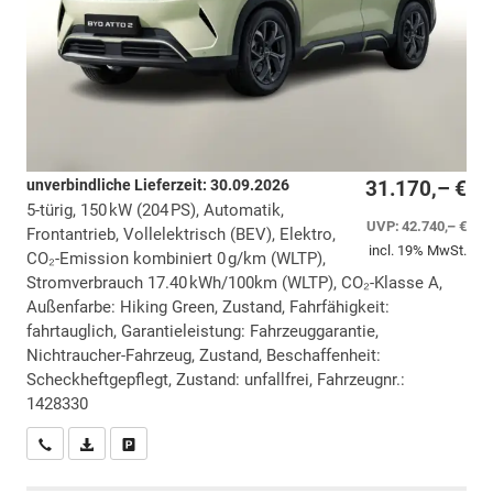
unverbindliche Lieferzeit:
30.09.2026
31.170,– €
5-türig, 150 kW (204 PS), Automatik,
UVP:
42.740,– €
Frontantrieb, Vollelektrisch (BEV), Elektro,
incl. 19% MwSt.
CO₂-Emission kombiniert 0 g/km (WLTP),
Stromverbrauch 17.40 kWh/100km (WLTP), CO₂-Klasse A,
Außenfarbe: Hiking Green, Zustand, Fahrfähigkeit:
fahrtauglich, Garantieleistung: Fahrzeuggarantie,
Nichtraucher-Fahrzeug, Zustand, Beschaffenheit:
Scheckheftgepflegt, Zustand: unfallfrei, Fahrzeugnr.:
1428330
Wir rufen Sie an
PDF-Datei, Fahrzeugexposé drucken
Drucken, parken oder vergleichen