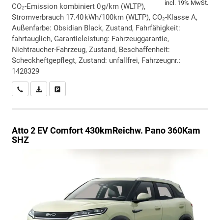
incl. 19% MwSt.
CO₂-Emission kombiniert 0 g/km (WLTP),
Stromverbrauch 17.40 kWh/100km (WLTP), CO₂-Klasse A,
Außenfarbe: Obsidian Black, Zustand, Fahrfähigkeit:
fahrtauglich, Garantieleistung: Fahrzeuggarantie,
Nichtraucher-Fahrzeug, Zustand, Beschaffenheit:
Scheckheftgepflegt, Zustand: unfallfrei, Fahrzeugnr.:
1428329
Wir rufen Sie an
PDF-Datei, Fahrzeugexposé drucken
Drucken, parken oder vergleichen
Atto 2
EV Comfort 430kmReichw. Pano 360Kam
SHZ