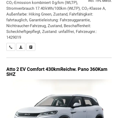
incl. 19% MwSt.
CO₂-Emission kombiniert 0 g/km (WLTP),
Stromverbrauch 17.40 kWh/100km (WLTP), CO₂-Klasse A,
Außenfarbe: Hiking Green, Zustand, Fahrfähigkeit:
fahrtauglich, Garantieleistung: Fahrzeuggarantie,
Nichtraucher-Fahrzeug, Zustand, Beschaffenheit:
Scheckheftgepflegt, Zustand: unfallfrei, Fahrzeugnr.:
1429019
Wir rufen Sie an
PDF-Datei, Fahrzeugexposé drucken
Drucken, parken oder vergleichen
Atto 2
EV Comfort 430kmReichw. Pano 360Kam
SHZ