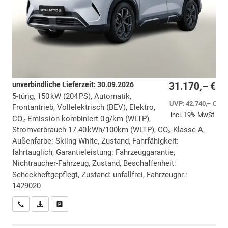
unverbindliche Lieferzeit:
30.09.2026
31.170,– €
5-türig, 150 kW (204 PS), Automatik,
UVP:
42.740,– €
Frontantrieb, Vollelektrisch (BEV), Elektro,
incl. 19% MwSt.
CO₂-Emission kombiniert 0 g/km (WLTP),
Stromverbrauch 17.40 kWh/100km (WLTP), CO₂-Klasse A,
Außenfarbe: Skiing White, Zustand, Fahrfähigkeit:
fahrtauglich, Garantieleistung: Fahrzeuggarantie,
Nichtraucher-Fahrzeug, Zustand, Beschaffenheit:
Scheckheftgepflegt, Zustand: unfallfrei, Fahrzeugnr.:
1429020
Wir rufen Sie an
PDF-Datei, Fahrzeugexposé drucken
Drucken, parken oder vergleichen