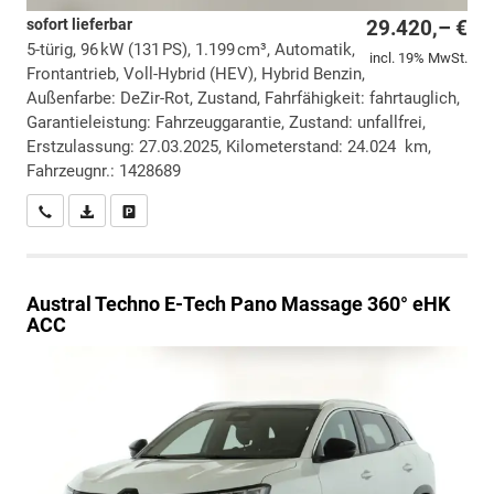
sofort lieferbar
29.420,– €
5-türig, 96 kW (131 PS), 1.199 cm³, Automatik,
incl. 19% MwSt.
Frontantrieb, Voll-Hybrid (HEV), Hybrid Benzin,
Außenfarbe: DeZir-Rot, Zustand, Fahrfähigkeit: fahrtauglich,
Garantieleistung: Fahrzeuggarantie, Zustand: unfallfrei,
Erstzulassung: 27.03.2025, Kilometerstand: 24.024 km,
Fahrzeugnr.: 1428689
Wir rufen Sie an
PDF-Datei, Fahrzeugexposé drucken
Drucken, parken oder vergleichen
Austral
Techno E-Tech Pano Massage 360° eHK
ACC