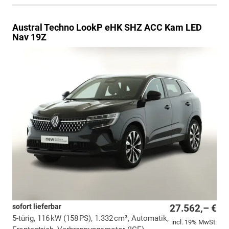
Austral
Techno LookP eHK SHZ ACC Kam LED
Nav 19Z
sofort lieferbar
27.562,– €
5-türig, 116 kW (158 PS), 1.332 cm³, Automatik,
incl. 19% MwSt.