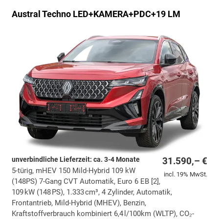
Austral
Techno LED+KAMERA+PDC+19 LM
unverbindliche Lieferzeit: ca. 3-4 Monate
31.590,– €
5-türig, mHEV 150 Mild-Hybrid 109 kW
incl. 19% MwSt.
(148PS) 7-Gang CVT Automatik, Euro 6 EB [2],
109 kW (148 PS), 1.333 cm³, 4 Zylinder, Automatik,
Frontantrieb, Mild-Hybrid (MHEV), Benzin,
Kraftstoffverbrauch kombiniert 6,4 l/100km (WLTP), CO₂-