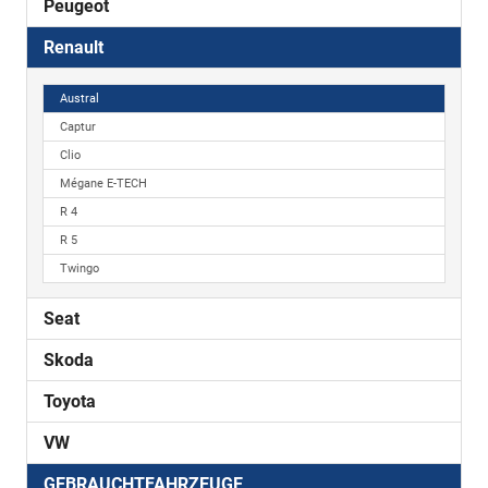
Peugeot
Renault
Austral
Captur
Clio
Mégane E-TECH
R 4
R 5
Twingo
Seat
Skoda
Toyota
VW
GEBRAUCHTFAHRZEUGE