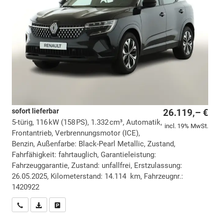
sofort lieferbar
26.119,– €
5-türig, 116 kW (158 PS), 1.332 cm³, Automatik,
incl. 19% MwSt.
Frontantrieb, Verbrennungsmotor (ICE),
Benzin, Außenfarbe: Black-Pearl Metallic, Zustand,
Fahrfähigkeit: fahrtauglich, Garantieleistung:
Fahrzeuggarantie, Zustand: unfallfrei, Erstzulassung:
26.05.2025, Kilometerstand: 14.114 km, Fahrzeugnr.:
1420922
Wir rufen Sie an
PDF-Datei, Fahrzeugexposé drucken
Drucken, parken oder vergleichen