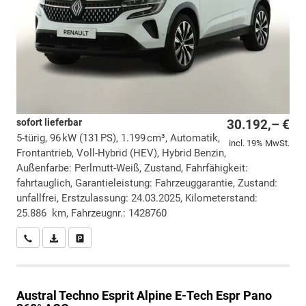
sofort lieferbar
30.192,– €
5-türig, 96 kW (131 PS), 1.199 cm³, Automatik,
incl. 19% MwSt.
Frontantrieb, Voll-Hybrid (HEV), Hybrid Benzin,
Außenfarbe: Perlmutt-Weiß, Zustand, Fahrfähigkeit:
fahrtauglich, Garantieleistung: Fahrzeuggarantie, Zustand:
unfallfrei, Erstzulassung: 24.03.2025, Kilometerstand:
25.886 km, Fahrzeugnr.: 1428760
Wir rufen Sie an
PDF-Datei, Fahrzeugexposé drucken
Drucken, parken oder vergleichen
Austral
Techno Esprit Alpine E-Tech Espr Pano