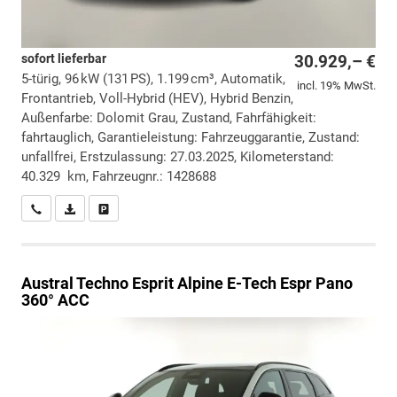
sofort lieferbar
30.929,– €
5-türig, 96 kW (131 PS), 1.199 cm³, Automatik,
incl. 19% MwSt.
Frontantrieb, Voll-Hybrid (HEV), Hybrid Benzin,
Außenfarbe: Dolomit Grau, Zustand, Fahrfähigkeit:
fahrtauglich, Garantieleistung: Fahrzeuggarantie, Zustand:
unfallfrei, Erstzulassung: 27.03.2025, Kilometerstand:
40.329 km, Fahrzeugnr.: 1428688
Wir rufen Sie an
PDF-Datei, Fahrzeugexposé drucken
Drucken, parken oder vergleichen
Austral
Techno Esprit Alpine E-Tech Espr Pano
360° ACC