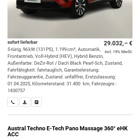
sofort lieferbar
29.032,– €
5-türig, 96 kW (131 PS), 1.199 cm³, Automatik,
incl. 19% MwSt.
Frontantrieb, Voll-Hybrid (HEV), Hybrid Benzin,
Außenfarbe: DeZir-Rot / Dach Black Pearl-Sch, Zustand,
Fahrfähigkeit: fahrtauglich, Garantieleistung:
Fahrzeuggarantie, Zustand: unfallfrei, Erstzulassung:
01.04.2025, Kilometerstand: 31.400 km, Fahrzeugnr.:
1430757
Wir rufen Sie an
PDF-Datei, Fahrzeugexposé drucken
Drucken, parken oder vergleichen
Austral
Techno E-Tech Pano Massage 360° eHK
ACC