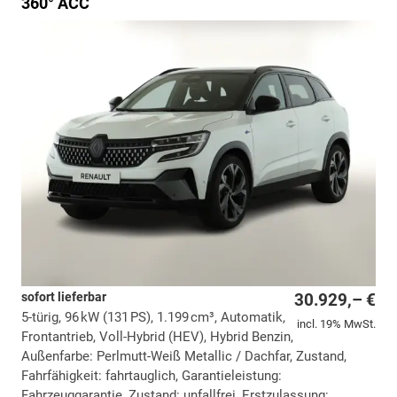
360° ACC
sofort lieferbar
30.929,– €
5-türig, 96 kW (131 PS), 1.199 cm³, Automatik,
incl. 19% MwSt.
Frontantrieb, Voll-Hybrid (HEV), Hybrid Benzin,
Außenfarbe: Perlmutt-Weiß Metallic / Dachfar, Zustand,
Fahrfähigkeit: fahrtauglich, Garantieleistung:
Fahrzeuggarantie, Zustand: unfallfrei, Erstzulassung: