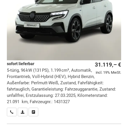
sofort lieferbar
31.119,– €
5-türig, 96 kW (131 PS), 1.199 cm³, Automatik,
incl. 19% MwSt.
Frontantrieb, Voll-Hybrid (HEV), Hybrid Benzin,
Außenfarbe: Perlmutt-Weiß, Zustand, Fahrfähigkeit:
fahrtauglich, Garantieleistung: Fahrzeuggarantie, Zustand:
unfallfrei, Erstzulassung: 27.03.2025, Kilometerstand:
21.091 km, Fahrzeugnr.: 1431327
Wir rufen Sie an
PDF-Datei, Fahrzeugexposé drucken
Drucken, parken oder vergleichen