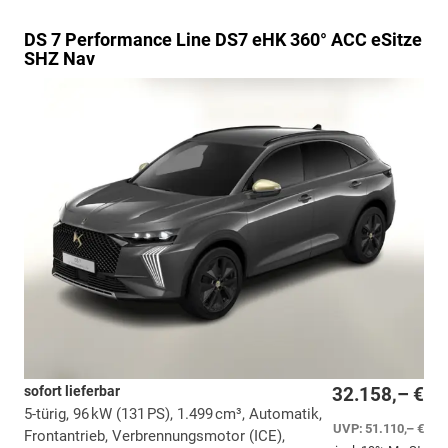
DS 7
Performance Line DS7 eHK 360° ACC eSitze
SHZ Nav
sofort lieferbar
32.158,– €
5-türig, 96 kW (131 PS), 1.499 cm³, Automatik,
UVP:
51.110,– €
Frontantrieb, Verbrennungsmotor (ICE),