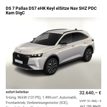
DS 7
Pallas DS7 eHK Keyl elSitze Nav SHZ PDC
Kam DigC
sofort lieferbar
32.640,– €
5-türig, 96 kW (131 PS), 1.499 cm³, Automatik,
UVP:
51.560,– €
Frontantrieb, Verbrennungsmotor (ICE),
incl. 19% MwSt.