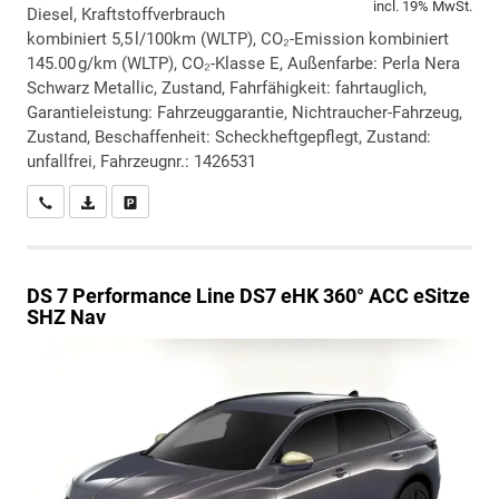
incl. 19% MwSt.
Diesel, Kraftstoffverbrauch
kombiniert 5,5 l/100km (WLTP), CO₂-Emission kombiniert
145.00 g/km (WLTP), CO₂-Klasse E, Außenfarbe: Perla Nera
Schwarz Metallic, Zustand, Fahrfähigkeit: fahrtauglich,
Garantieleistung: Fahrzeuggarantie, Nichtraucher-Fahrzeug,
Zustand, Beschaffenheit: Scheckheftgepflegt, Zustand:
unfallfrei, Fahrzeugnr.: 1426531
Wir rufen Sie an
PDF-Datei, Fahrzeugexposé drucken
Drucken, parken oder vergleichen
DS 7
Performance Line DS7 eHK 360° ACC eSitze
SHZ Nav