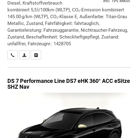
incl. 19% MwSt.
Diesel, Kraftstoffverbrauch
kombiniert 5,5 l/100km (WLTP), CO₂-Emission kombiniert
145.00 g/km (WLTP), CO₂-Klasse E, Außenfarbe: Titan-Grau
Metallic, Zustand, Fahrfähigkeit: fahrtauglich,
Garantieleistung: Fahrzeuggarantie, Nichtraucher-Fahrzeug,
Zustand, Beschaffenheit: Scheckheftgepflegt, Zustand:
unfallfrei, Fahrzeugnr.: 1428705
Wir rufen Sie an
PDF-Datei, Fahrzeugexposé drucken
Drucken, parken oder vergleichen
DS 7
Performance Line DS7 eHK 360° ACC eSitze
SHZ Nav