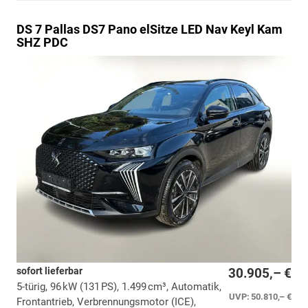
DS 7
Pallas DS7 Pano elSitze LED Nav Keyl Kam
SHZ PDC
sofort lieferbar
30.905,– €
5-türig, 96 kW (131 PS), 1.499 cm³, Automatik,
UVP:
50.810,– €
Frontantrieb, Verbrennungsmotor (ICE),