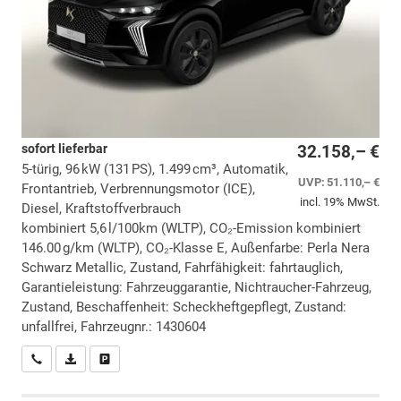
sofort lieferbar
32.158,– €
5-türig, 96 kW (131 PS), 1.499 cm³, Automatik,
UVP:
51.110,– €
Frontantrieb, Verbrennungsmotor (ICE),
incl. 19% MwSt.
Diesel, Kraftstoffverbrauch
kombiniert 5,6 l/100km (WLTP), CO₂-Emission kombiniert
146.00 g/km (WLTP), CO₂-Klasse E, Außenfarbe: Perla Nera
Schwarz Metallic, Zustand, Fahrfähigkeit: fahrtauglich,
Garantieleistung: Fahrzeuggarantie, Nichtraucher-Fahrzeug,
Zustand, Beschaffenheit: Scheckheftgepflegt, Zustand:
unfallfrei, Fahrzeugnr.: 1430604
Wir rufen Sie an
PDF-Datei, Fahrzeugexposé drucken
Drucken, parken oder vergleichen