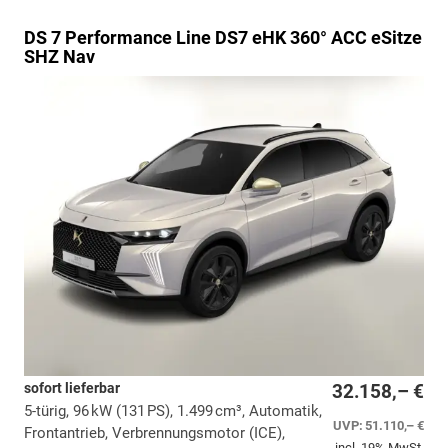
DS 7
Performance Line DS7 eHK 360° ACC eSitze
SHZ Nav
sofort lieferbar
32.158,– €
5-türig, 96 kW (131 PS), 1.499 cm³, Automatik,
UVP:
51.110,– €
Frontantrieb, Verbrennungsmotor (ICE),
incl. 19% MwSt.