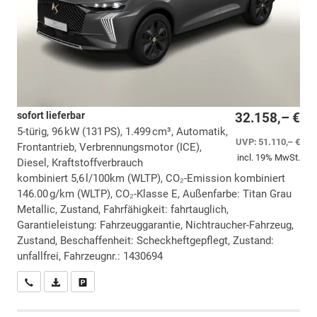
sofort lieferbar
32.158,– €
5-türig, 96 kW (131 PS), 1.499 cm³, Automatik,
UVP:
51.110,– €
Frontantrieb, Verbrennungsmotor (ICE),
incl. 19% MwSt.
Diesel, Kraftstoffverbrauch
kombiniert 5,6 l/100km (WLTP), CO₂-Emission kombiniert
146.00 g/km (WLTP), CO₂-Klasse E, Außenfarbe: Titan Grau
Metallic, Zustand, Fahrfähigkeit: fahrtauglich,
Garantieleistung: Fahrzeuggarantie, Nichtraucher-Fahrzeug,
Zustand, Beschaffenheit: Scheckheftgepflegt, Zustand:
unfallfrei, Fahrzeugnr.: 1430694
Wir rufen Sie an
PDF-Datei, Fahrzeugexposé drucken
Drucken, parken oder vergleichen