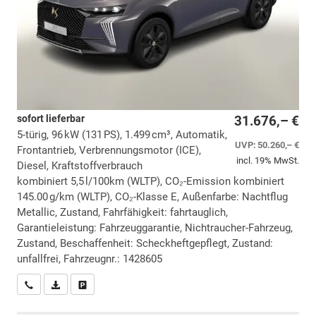
sofort lieferbar
31.676,– €
5-türig, 96 kW (131 PS), 1.499 cm³, Automatik,
UVP:
50.260,– €
Frontantrieb, Verbrennungsmotor (ICE),
incl. 19% MwSt.
Diesel, Kraftstoffverbrauch
kombiniert 5,5 l/100km (WLTP), CO₂-Emission kombiniert
145.00 g/km (WLTP), CO₂-Klasse E, Außenfarbe: Nachtflug
Metallic, Zustand, Fahrfähigkeit: fahrtauglich,
Garantieleistung: Fahrzeuggarantie, Nichtraucher-Fahrzeug,
Zustand, Beschaffenheit: Scheckheftgepflegt, Zustand:
unfallfrei, Fahrzeugnr.: 1428605
Wir rufen Sie an
PDF-Datei, Fahrzeugexposé drucken
Drucken, parken oder vergleichen