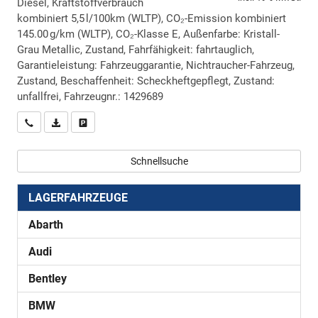
Diesel, Kraftstoffverbrauch
kombiniert 5,5 l/100km (WLTP), CO₂-Emission kombiniert
145.00 g/km (WLTP), CO₂-Klasse E, Außenfarbe: Kristall-
Grau Metallic, Zustand, Fahrfähigkeit: fahrtauglich,
Garantieleistung: Fahrzeuggarantie, Nichtraucher-Fahrzeug,
Zustand, Beschaffenheit: Scheckheftgepflegt, Zustand:
unfallfrei, Fahrzeugnr.: 1429689
Wir rufen Sie an
PDF-Datei, Fahrzeugexposé drucken
Drucken, parken oder vergleichen
Schnellsuche
LAGERFAHRZEUGE
Abarth
Audi
Bentley
BMW