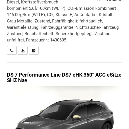
Diesel, Kraftstoffverbrauch
kombiniert 5,6 l/100km (WLTP), CO₂-Emission kombiniert
146.00 g/km (WLTP), CO₂-Klasse E, Außenfarbe: Kristall
Grau Metallic, Zustand, Fahrfähigkeit: fahrtauglich,
Garantieleistung: Fahrzeuggarantie, Nichtraucher-Fahrzeug,
Zustand, Beschaffenheit: Scheckheftgepflegt, Zustand:
unfallfrei, Fahrzeugnr.: 1430605
Wir rufen Sie an
PDF-Datei, Fahrzeugexposé drucken
Drucken, parken oder vergleichen
DS 7
Performance Line DS7 eHK 360° ACC eSitze
SHZ Nav