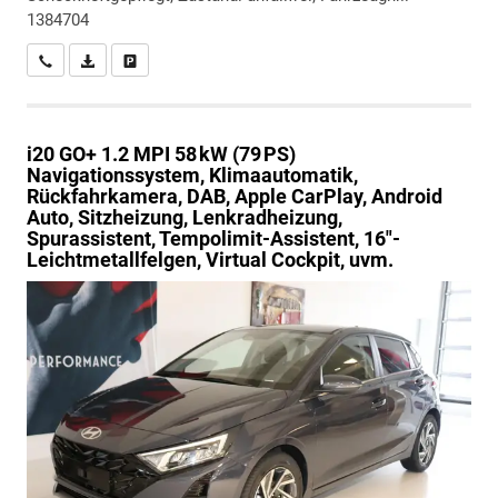
1384704
Wir rufen Sie an
PDF-Datei, Fahrzeugexposé drucken
Drucken, parken oder vergleichen
i20
GO+ 1.2 MPI 58 kW (79 PS)
Navigationssystem, Klimaautomatik,
Rückfahrkamera, DAB, Apple CarPlay, Android
Auto, Sitzheizung, Lenkradheizung,
Spurassistent, Tempolimit-Assistent, 16"-
Leichtmetallfelgen, Virtual Cockpit, uvm.