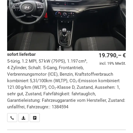
sofort lieferbar
19.790,– €
5-türig, 1.2 MPI, 57 kW (79 PS), 1.197 cm³,
incl. 19% MwSt.
4 Zylinder, Schalt. 5-Gang, Frontantrieb,
Verbrennungsmotor (ICE), Benzin, Kraftstoffverbrauch
kombiniert 5,3 l/100km (WLTP), CO₂-Emission kombiniert
121.00 g/km (WLTP), CO₂-Klasse D, Zustand, Aussehen: 1,
sehr gut, Zustand, Fahrfähigkeit: fahrtauglich,
Garantieleistung: Fahrzeuggarantie vom Hersteller, Zustand:
unfallfrei, Fahrzeugnr.: 1384594
Wir rufen Sie an
PDF-Datei, Fahrzeugexposé drucken
Drucken, parken oder vergleichen