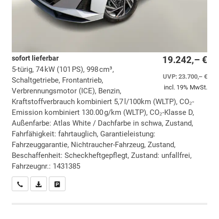
sofort lieferbar
19.242,– €
5-türig, 74 kW (101 PS), 998 cm³,
UVP:
23.700,– €
Schaltgetriebe, Frontantrieb,
incl. 19% MwSt.
Verbrennungsmotor (ICE), Benzin,
Kraftstoffverbrauch kombiniert 5,7 l/100km (WLTP), CO₂-
Emission kombiniert 130.00 g/km (WLTP), CO₂-Klasse D,
Außenfarbe: Atlas White / Dachfarbe in schwa, Zustand,
Fahrfähigkeit: fahrtauglich, Garantieleistung:
Fahrzeuggarantie, Nichtraucher-Fahrzeug, Zustand,
Beschaffenheit: Scheckheftgepflegt, Zustand: unfallfrei,
Fahrzeugnr.: 1431385
Wir rufen Sie an
PDF-Datei, Fahrzeugexposé drucken
Drucken, parken oder vergleichen