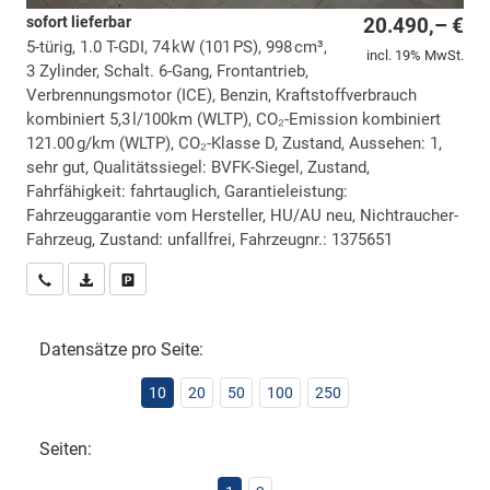
sofort lieferbar
20.490,– €
5-türig, 1.0 T-GDI, 74 kW (101 PS), 998 cm³,
incl. 19% MwSt.
3 Zylinder, Schalt. 6-Gang, Frontantrieb,
Verbrennungsmotor (ICE), Benzin, Kraftstoffverbrauch
kombiniert 5,3 l/100km (WLTP), CO₂-Emission kombiniert
121.00 g/km (WLTP), CO₂-Klasse D, Zustand, Aussehen: 1,
sehr gut, Qualitätssiegel: BVFK-Siegel, Zustand,
Fahrfähigkeit: fahrtauglich, Garantieleistung:
Fahrzeuggarantie vom Hersteller, HU/AU neu, Nichtraucher-
Fahrzeug, Zustand: unfallfrei, Fahrzeugnr.: 1375651
Wir rufen Sie an
PDF-Datei, Fahrzeugexposé drucken
Drucken, parken oder vergleichen
Datensätze pro Seite:
10
20
50
100
250
Seiten: