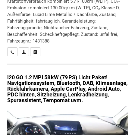
Kraftstoffverbrauch kombiniert 5,7 l/100km (WLTP), CO₂-
Emission kombiniert 130.00 g/km (WLTP), CO₂-Klasse D,
Außenfarbe: Lucid Lime Metallic / Dachfarbe, Zustand,
Fahrfähigkeit: fahrtauglich, Garantieleistung:
Fahrzeuggarantie, Nichtraucher-Fahrzeug, Zustand,
Beschaffenheit: Scheckheftgepflegt, Zustand: unfallfrei,
Fahrzeugnr.: 1431388
Wir rufen Sie an
PDF-Datei, Fahrzeugexposé drucken
Drucken, parken oder vergleichen
i20
GO 1.2 MPI 58 kW (79 PS) Licht Paket!
Navigationssystem, Bluetooth, DAB, Klimaanlage,
Rückfahrkamera, Apple CarPlay, Android Auto,
PDC hinten, Sitzheizung, Lenkradheizung,
Spurassistent, Tempomat uvm.