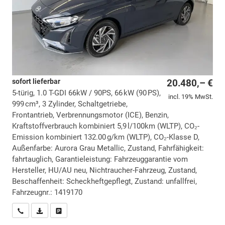
sofort lieferbar
20.480,– €
5-türig, 1.0 T-GDI 66kW / 90PS, 66 kW (90 PS),
incl. 19% MwSt.
999 cm³, 3 Zylinder, Schaltgetriebe,
Frontantrieb, Verbrennungsmotor (ICE), Benzin,
Kraftstoffverbrauch kombiniert 5,9 l/100km (WLTP), CO₂-
Emission kombiniert 132.00 g/km (WLTP), CO₂-Klasse D,
Außenfarbe: Aurora Grau Metallic, Zustand, Fahrfähigkeit:
fahrtauglich, Garantieleistung: Fahrzeuggarantie vom
Hersteller, HU/AU neu, Nichtraucher-Fahrzeug, Zustand,
Beschaffenheit: Scheckheftgepflegt, Zustand: unfallfrei,
Fahrzeugnr.: 1419170
Wir rufen Sie an
PDF-Datei, Fahrzeugexposé drucken
Drucken, parken oder vergleichen