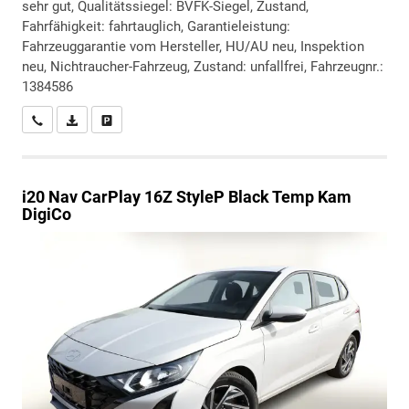
sehr gut, Qualitätssiegel: BVFK-Siegel, Zustand,
Fahrfähigkeit: fahrtauglich, Garantieleistung:
Fahrzeuggarantie vom Hersteller, HU/AU neu, Inspektion
neu, Nichtraucher-Fahrzeug, Zustand: unfallfrei, Fahrzeugnr.:
1384586
Wir rufen Sie an
PDF-Datei, Fahrzeugexposé drucken
Drucken, parken oder vergleichen
i20
Nav CarPlay 16Z StyleP Black Temp Kam
DigiCo