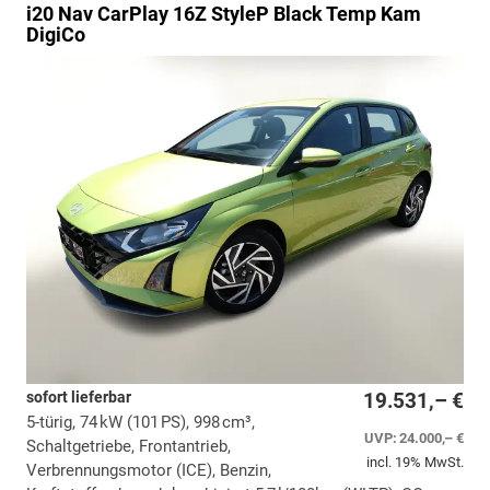
i20
Nav CarPlay 16Z StyleP Black Temp Kam
DigiCo
sofort lieferbar
19.531,– €
5-türig, 74 kW (101 PS), 998 cm³,
UVP:
24.000,– €
Schaltgetriebe, Frontantrieb,
incl. 19% MwSt.
Verbrennungsmotor (ICE), Benzin,