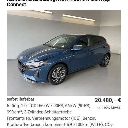
Connect
sofort lieferbar
20.480,– €
5-türig, 1.0 T-GDI 66kW / 90PS, 66 kW (90 PS),
incl. 19% MwSt.
999 cm³, 3 Zylinder, Schaltgetriebe,
Frontantrieb, Verbrennungsmotor (ICE), Benzin,
Kraftstoffverbrauch kombiniert 5,9 l/100km (WLTP), CO₂-