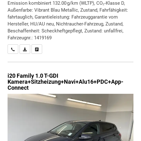
Emission kombiniert 132.00 g/km (WLTP), CO₂-Klasse D,
Außenfarbe: Vibrant Blau Metallic, Zustand, Fahrfähigkeit:
fahrtauglich, Garantieleistung: Fahrzeuggarantie vom
Hersteller, HU/AU neu, Nichtraucher-Fahrzeug, Zustand,
Beschaffenheit: Scheckheftgepflegt, Zustand: unfallfrei,
Fahrzeugnr.: 1419169
Wir rufen Sie an
PDF-Datei, Fahrzeugexposé drucken
Drucken, parken oder vergleichen
i20
Family 1.0 T-GDI
Kamera+Sitzheizung+Navi+Alu16+PDC+App-
Connect