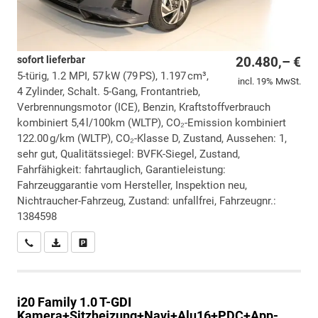
sofort lieferbar
20.480,– €
5-türig, 1.2 MPI, 57 kW (79 PS), 1.197 cm³,
incl. 19% MwSt.
4 Zylinder, Schalt. 5-Gang, Frontantrieb,
Verbrennungsmotor (ICE), Benzin, Kraftstoffverbrauch
kombiniert 5,4 l/100km (WLTP), CO₂-Emission kombiniert
122.00 g/km (WLTP), CO₂-Klasse D, Zustand, Aussehen: 1,
sehr gut, Qualitätssiegel: BVFK-Siegel, Zustand,
Fahrfähigkeit: fahrtauglich, Garantieleistung:
Fahrzeuggarantie vom Hersteller, Inspektion neu,
Nichtraucher-Fahrzeug, Zustand: unfallfrei, Fahrzeugnr.:
1384598
Wir rufen Sie an
PDF-Datei, Fahrzeugexposé drucken
Drucken, parken oder vergleichen
i20
Family 1.0 T-GDI
Kamera+Sitzheizung+Navi+Alu16+PDC+App-