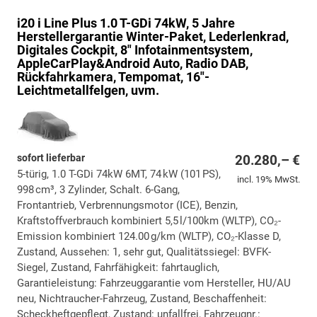
i20
i Line Plus 1.0 T-GDi 74kW, 5 Jahre
Herstellergarantie Winter-Paket, Lederlenkrad,
Digitales Cockpit, 8" Infotainmentsystem,
AppleCarPlay&Android Auto, Radio DAB,
Rückfahrkamera, Tempomat, 16"-
Leichtmetallfelgen, uvm.
sofort lieferbar
20.280,– €
5-türig, 1.0 T-GDi 74kW 6MT, 74 kW (101 PS),
incl. 19% MwSt.
998 cm³, 3 Zylinder, Schalt. 6-Gang,
Frontantrieb, Verbrennungsmotor (ICE), Benzin,
Kraftstoffverbrauch kombiniert 5,5 l/100km (WLTP), CO₂-
Emission kombiniert 124.00 g/km (WLTP), CO₂-Klasse D,
Zustand, Aussehen: 1, sehr gut, Qualitätssiegel: BVFK-
Siegel, Zustand, Fahrfähigkeit: fahrtauglich,
Garantieleistung: Fahrzeuggarantie vom Hersteller, HU/AU
neu, Nichtraucher-Fahrzeug, Zustand, Beschaffenheit:
Scheckheftgepflegt, Zustand: unfallfrei, Fahrzeugnr.: