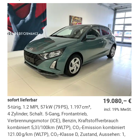
sofort lieferbar
19.080,– €
5-türig, 1.2 MPI, 57 kW (79 PS), 1.197 cm³,
incl. 19% MwSt.
4 Zylinder, Schalt. 5-Gang, Frontantrieb,
Verbrennungsmotor (ICE), Benzin, Kraftstoffverbrauch
kombiniert 5,3 l/100km (WLTP), CO₂-Emission kombiniert
121.00 g/km (WLTP), CO₂-Klasse D, Zustand, Aussehen: 1,