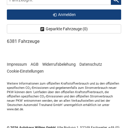
Anmelden
Geparkte Fahrzeuge (
0
)
6381 Fahrzeuge
Impressum
AGB
Widerrufsbelehung
Datenschutz
Cookie-Einstellungen
Weitere Informationen zum offiziellen Kraftstoffverbrauch und zu den offiziellen
spezifischen CO
-Emissionen und gegebenenfalls zum Stromverbrauch neuer
2
PKW können dem 'Leitfaden über den offiziellen Kraftstoffverbrauch, die
offiziellen spezifischen CO
-Emissionen und den offiziellen Stromverbrauch
2
neuer PKW' entnommen werden, der an allen Verkaufsstellen und bei der
'Deutschen Automobil Treuhand GmbH' unentgeltlich erhältlich ist unter
www.dat.de.
© 2026
Autohaus Willms GmbH
,
Alte Rodung 1
,
52249
Eschweiler,
+49 (0)