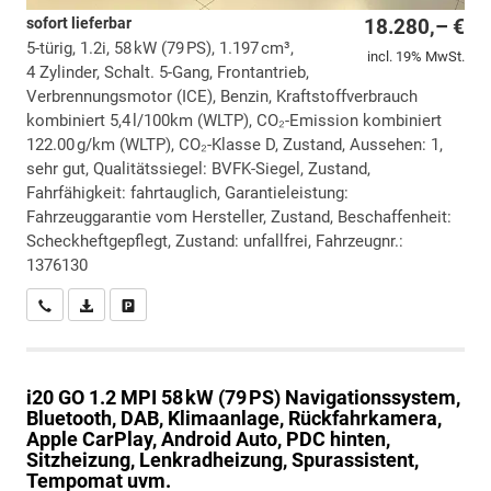
sofort lieferbar
18.280,– €
5-türig, 1.2i, 58 kW (79 PS), 1.197 cm³,
incl. 19% MwSt.
4 Zylinder, Schalt. 5-Gang, Frontantrieb,
Verbrennungsmotor (ICE), Benzin, Kraftstoffverbrauch
kombiniert 5,4 l/100km (WLTP), CO₂-Emission kombiniert
122.00 g/km (WLTP), CO₂-Klasse D, Zustand, Aussehen: 1,
sehr gut, Qualitätssiegel: BVFK-Siegel, Zustand,
Fahrfähigkeit: fahrtauglich, Garantieleistung:
Fahrzeuggarantie vom Hersteller, Zustand, Beschaffenheit:
Scheckheftgepflegt, Zustand: unfallfrei, Fahrzeugnr.:
1376130
Wir rufen Sie an
PDF-Datei, Fahrzeugexposé drucken
Drucken, parken oder vergleichen
i20
GO 1.2 MPI 58 kW (79 PS) Navigationssystem,
Bluetooth, DAB, Klimaanlage, Rückfahrkamera,
Apple CarPlay, Android Auto, PDC hinten,
Sitzheizung, Lenkradheizung, Spurassistent,
Tempomat uvm.