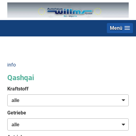
Menü
+49 (0) 2403 23062
info
Qashqai
Kraftstoff
Getriebe