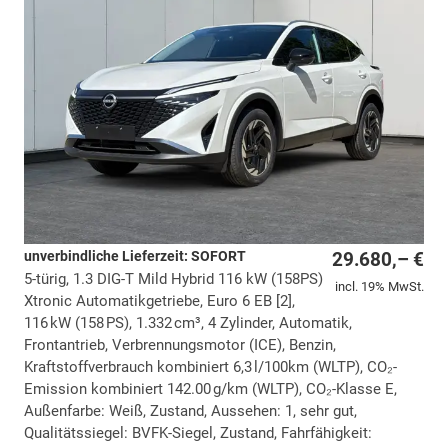
unverbindliche Lieferzeit: SOFORT
29.680,– €
5-türig, 1.3 DIG-T Mild Hybrid 116 kW (158PS)
incl. 19% MwSt.
Xtronic Automatikgetriebe, Euro 6 EB [2],
116 kW (158 PS), 1.332 cm³, 4 Zylinder, Automatik,
Frontantrieb, Verbrennungsmotor (ICE), Benzin,
Kraftstoffverbrauch kombiniert 6,3 l/100km (WLTP), CO₂-
Emission kombiniert 142.00 g/km (WLTP), CO₂-Klasse E,
Außenfarbe: Weiß, Zustand, Aussehen: 1, sehr gut,
Qualitätssiegel: BVFK-Siegel, Zustand, Fahrfähigkeit: