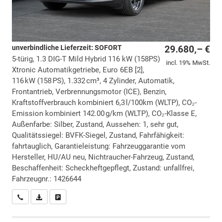
unverbindliche Lieferzeit: SOFORT
29.680,– €
5-türig, 1.3 DIG-T Mild Hybrid 116 kW (158PS)
incl. 19% MwSt.
Xtronic Automatikgetriebe, Euro 6EB [2],
116 kW (158 PS), 1.332 cm³, 4 Zylinder, Automatik,
Frontantrieb, Verbrennungsmotor (ICE), Benzin,
Kraftstoffverbrauch kombiniert 6,3 l/100km (WLTP), CO₂-
Emission kombiniert 142.00 g/km (WLTP), CO₂-Klasse E,
Außenfarbe: Silber, Zustand, Aussehen: 1, sehr gut,
Qualitätssiegel: BVFK-Siegel, Zustand, Fahrfähigkeit:
fahrtauglich, Garantieleistung: Fahrzeuggarantie vom
Hersteller, HU/AU neu, Nichtraucher-Fahrzeug, Zustand,
Beschaffenheit: Scheckheftgepflegt, Zustand: unfallfrei,
Fahrzeugnr.: 1426644
Wir rufen Sie an
PDF-Datei, Fahrzeugexposé drucken
Drucken, parken oder vergleichen