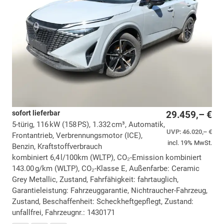
sofort lieferbar
29.459,– €
5-türig, 116 kW (158 PS), 1.332 cm³, Automatik,
UVP:
46.020,– €
Frontantrieb, Verbrennungsmotor (ICE),
incl. 19% MwSt.
Benzin, Kraftstoffverbrauch
kombiniert 6,4 l/100km (WLTP), CO₂-Emission kombiniert
143.00 g/km (WLTP), CO₂-Klasse E, Außenfarbe: Ceramic
Grey Metallic, Zustand, Fahrfähigkeit: fahrtauglich,
Garantieleistung: Fahrzeuggarantie, Nichtraucher-Fahrzeug,
Zustand, Beschaffenheit: Scheckheftgepflegt, Zustand:
unfallfrei, Fahrzeugnr.: 1430171