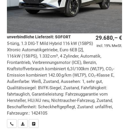
unverbindliche Lieferzeit: SOFORT
29.680,– €
5-türig, 1.3 DIG-T Mild Hybrid 116 kW (158PS)
incl. 19% MwSt.
Xtronic Automatikgetriebe, Euro 6EB [2],
116 kW (158 PS), 1.332 cm³, 4 Zylinder, Automatik,
Frontantrieb, Verbrennungsmotor (ICE), Benzin,
Kraftstoffverbrauch kombiniert 6,3 l/100km (WLTP), CO₂-
Emission kombiniert 142.00 g/km (WLTP), CO₂-Klasse E,
Außenfarbe: Weiß, Zustand, Aussehen: 1, sehr gut,
Qualitätssiegel: BVFK-Siegel, Zustand, Fahrfähigkeit:
fahrtauglich, Garantieleistung: Fahrzeuggarantie vom
Hersteller, HU/AU neu, Nichtraucher-Fahrzeug, Zustand,
Beschaffenheit: Scheckheftgepflegt, Zustand: unfallfrei,
Fahrzeugnr.: 1424105
Wir rufen Sie an
PDF-Datei, Fahrzeugexposé drucken
Drucken, parken oder vergleichen