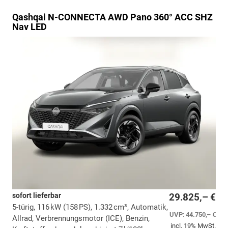
Qashqai
N-CONNECTA AWD Pano 360° ACC SHZ
Nav LED
sofort lieferbar
29.825,– €
5-türig, 116 kW (158 PS), 1.332 cm³, Automatik,
UVP:
44.750,– €
Allrad, Verbrennungsmotor (ICE), Benzin,
incl. 19% MwSt.