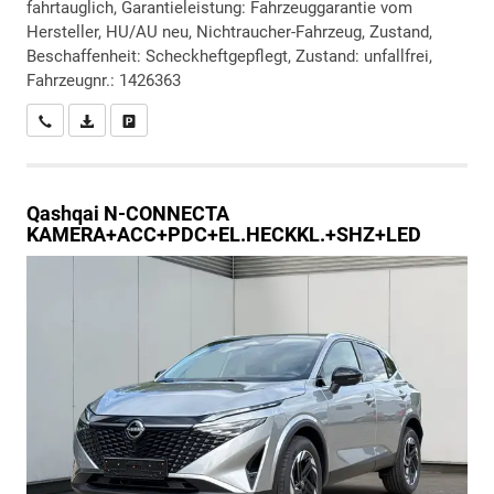
fahrtauglich, Garantieleistung: Fahrzeuggarantie vom
Hersteller, HU/AU neu, Nichtraucher-Fahrzeug, Zustand,
Beschaffenheit: Scheckheftgepflegt, Zustand: unfallfrei,
Fahrzeugnr.: 1426363
Wir rufen Sie an
PDF-Datei, Fahrzeugexposé drucken
Drucken, parken oder vergleichen
Qashqai
N-CONNECTA
KAMERA+ACC+PDC+EL.HECKKL.+SHZ+LED