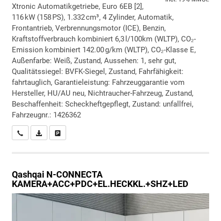
Xtronic Automatikgetriebe, Euro 6EB [2],
116 kW (158 PS), 1.332 cm³, 4 Zylinder, Automatik,
Frontantrieb, Verbrennungsmotor (ICE), Benzin,
Kraftstoffverbrauch kombiniert 6,3 l/100km (WLTP), CO₂-
Emission kombiniert 142.00 g/km (WLTP), CO₂-Klasse E,
Außenfarbe: Weiß, Zustand, Aussehen: 1, sehr gut,
Qualitätssiegel: BVFK-Siegel, Zustand, Fahrfähigkeit:
fahrtauglich, Garantieleistung: Fahrzeuggarantie vom
Hersteller, HU/AU neu, Nichtraucher-Fahrzeug, Zustand,
Beschaffenheit: Scheckheftgepflegt, Zustand: unfallfrei,
Fahrzeugnr.: 1426362
Wir rufen Sie an
PDF-Datei, Fahrzeugexposé drucken
Drucken, parken oder vergleichen
Qashqai
N-CONNECTA
KAMERA+ACC+PDC+EL.HECKKL.+SHZ+LED