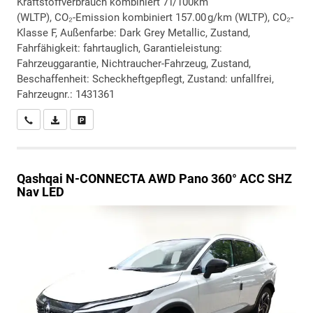
Kraftstoffverbrauch kombiniert 7 l/100km
(WLTP), CO₂-Emission kombiniert 157.00 g/km (WLTP), CO₂-
Klasse F, Außenfarbe: Dark Grey Metallic, Zustand,
Fahrfähigkeit: fahrtauglich, Garantieleistung:
Fahrzeuggarantie, Nichtraucher-Fahrzeug, Zustand,
Beschaffenheit: Scheckheftgepflegt, Zustand: unfallfrei,
Fahrzeugnr.: 1431361
Wir rufen Sie an
PDF-Datei, Fahrzeugexposé drucken
Drucken, parken oder vergleichen
Qashqai
N-CONNECTA AWD Pano 360° ACC SHZ
Nav LED