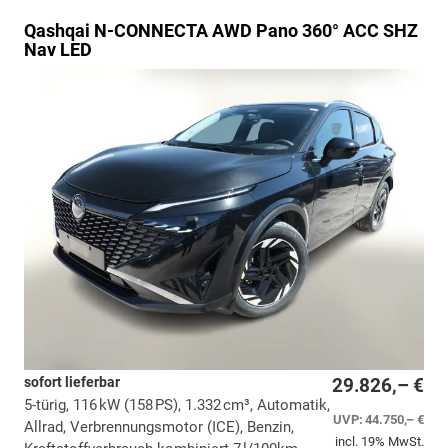
Qashqai
N-CONNECTA AWD Pano 360° ACC SHZ
Nav LED
sofort lieferbar
29.826,– €
5-türig, 116 kW (158 PS), 1.332 cm³, Automatik,
UVP:
44.750,– €
Allrad, Verbrennungsmotor (ICE), Benzin,
incl. 19% MwSt.