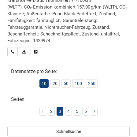
Kraftstoffverbrauch kombiniert 7 l/100km
(WLTP), CO₂-Emission kombiniert 157.00 g/km (WLTP), CO₂-
Klasse F, Außenfarbe: Pearl Black Perleffekt, Zustand,
Fahrfähigkeit: fahrtauglich, Garantieleistung:
Fahrzeuggarantie, Nichtraucher-Fahrzeug, Zustand,
Beschaffenheit: Scheckheftgepflegt, Zustand: unfallfrei,
Fahrzeugnr.: 1429974
Wir rufen Sie an
PDF-Datei, Fahrzeugexposé drucken
Drucken, parken oder vergleichen
Datensätze pro Seite:
10
20
50
100
250
Seiten:
1
2
3
4
5
6
7
Schnellsuche