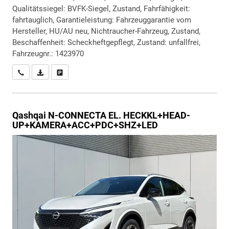
Qualitätssiegel: BVFK-Siegel, Zustand, Fahrfähigkeit:
fahrtauglich, Garantieleistung: Fahrzeuggarantie vom
Hersteller, HU/AU neu, Nichtraucher-Fahrzeug, Zustand,
Beschaffenheit: Scheckheftgepflegt, Zustand: unfallfrei,
Fahrzeugnr.: 1423970
Wir rufen Sie an
PDF-Datei, Fahrzeugexposé drucken
Drucken, parken oder vergleichen
Qashqai
N-CONNECTA EL. HECKKL+HEAD-
UP+KAMERA+ACC+PDC+SHZ+LED