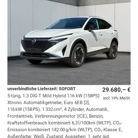
unverbindliche Lieferzeit: SOFORT
29.680,– €
5-türig, 1.3 DIG-T Mild Hybrid 116 kW (158PS)
incl. 19% MwSt.
Xtronic Automatikgetriebe, Euro 6EB [2],
116 kW (158 PS), 1.332 cm³, 4 Zylinder, Automatik,
Frontantrieb, Verbrennungsmotor (ICE), Benzin,
Kraftstoffverbrauch kombiniert 6,3 l/100km (WLTP), CO₂-
Emission kombiniert 142.00 g/km (WLTP), CO₂-Klasse E,
Außenfarbe: Weiß, Zustand, Aussehen: 1, sehr gut,