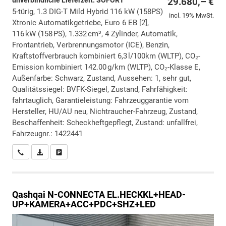
29.680,– €
5-türig, 1.3 DIG-T Mild Hybrid 116 kW (158PS)
incl. 19% MwSt.
Xtronic Automatikgetriebe, Euro 6 EB [2],
116 kW (158 PS), 1.332 cm³, 4 Zylinder, Automatik,
Frontantrieb, Verbrennungsmotor (ICE), Benzin,
Kraftstoffverbrauch kombiniert 6,3 l/100km (WLTP), CO₂-
Emission kombiniert 142.00 g/km (WLTP), CO₂-Klasse E,
Außenfarbe: Schwarz, Zustand, Aussehen: 1, sehr gut,
Qualitätssiegel: BVFK-Siegel, Zustand, Fahrfähigkeit:
fahrtauglich, Garantieleistung: Fahrzeuggarantie vom
Hersteller, HU/AU neu, Nichtraucher-Fahrzeug, Zustand,
Beschaffenheit: Scheckheftgepflegt, Zustand: unfallfrei,
Fahrzeugnr.: 1422441
Wir rufen Sie an
PDF-Datei, Fahrzeugexposé drucken
Drucken, parken oder vergleichen
Qashqai
N-CONNECTA EL.HECKKL+HEAD-
UP+KAMERA+ACC+PDC+SHZ+LED