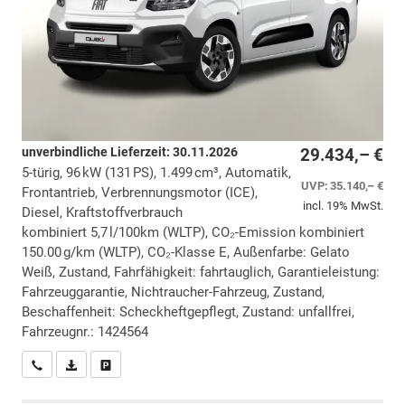
unverbindliche Lieferzeit:
30.11.2026
29.434,– €
5-türig, 96 kW (131 PS), 1.499 cm³, Automatik,
UVP:
35.140,– €
Frontantrieb, Verbrennungsmotor (ICE),
incl. 19% MwSt.
Diesel, Kraftstoffverbrauch
kombiniert 5,7 l/100km (WLTP), CO₂-Emission kombiniert
150.00 g/km (WLTP), CO₂-Klasse E, Außenfarbe: Gelato
Weiß, Zustand, Fahrfähigkeit: fahrtauglich, Garantieleistung:
Fahrzeuggarantie, Nichtraucher-Fahrzeug, Zustand,
Beschaffenheit: Scheckheftgepflegt, Zustand: unfallfrei,
Fahrzeugnr.: 1424564
Wir rufen Sie an
PDF-Datei, Fahrzeugexposé drucken
Drucken, parken oder vergleichen