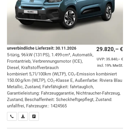
unverbindliche Lieferzeit:
30.11.2026
29.820,– €
5-türig, 96 kW (131 PS), 1.499 cm³, Automatik,
UVP:
35.840,– €
Frontantrieb, Verbrennungsmotor (ICE),
incl. 19% MwSt.
Diesel, Kraftstoffverbrauch
kombiniert 5,7 l/100km (WLTP), CO₂-Emission kombiniert
150.00 g/km (WLTP), CO₂-Klasse E, Außenfarbe: Riviera Blau
Metallic, Zustand, Fahrfähigkeit: fahrtauglich,
Garantieleistung: Fahrzeuggarantie, Nichtraucher-Fahrzeug,
Zustand, Beschaffenheit: Scheckheftgepflegt, Zustand:
unfallfrei, Fahrzeugnr.: 1424565
Wir rufen Sie an
PDF-Datei, Fahrzeugexposé drucken
Drucken, parken oder vergleichen