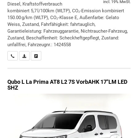
incl. 19% MwSt.
Diesel, Kraftstoffverbrauch
kombiniert 5,7 l/100km (WLTP), CO₂-Emission kombiniert
150.00 g/km (WLTP), CO₂-Klasse E, Außenfarbe: Gelato
Weiss, Zustand, Fahrfähigkeit: fahrtauglich,
Garantieleistung: Fahrzeuggarantie, Nichtraucher-Fahrzeug,
Zustand, Beschaffenheit: Scheckheftgepflegt, Zustand:
unfallfrei, Fahrzeugnr.: 1424558
Wir rufen Sie an
PDF-Datei, Fahrzeugexposé drucken
Drucken, parken oder vergleichen
Qubo L
La Prima AT8 L2 7S VorbAHK 17"LM LED
SHZ