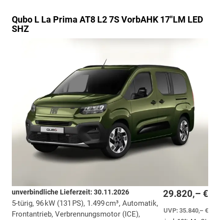
Qubo L
La Prima AT8 L2 7S VorbAHK 17"LM LED
SHZ
unverbindliche Lieferzeit:
30.11.2026
29.820,– €
5-türig, 96 kW (131 PS), 1.499 cm³, Automatik,
UVP:
35.840,– €
Frontantrieb, Verbrennungsmotor (ICE),