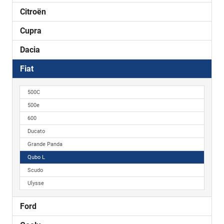
Citroën
Cupra
Dacia
Fiat
500C
500e
600
Ducato
Grande Panda
Qubo L
Scudo
Ulysse
Ford