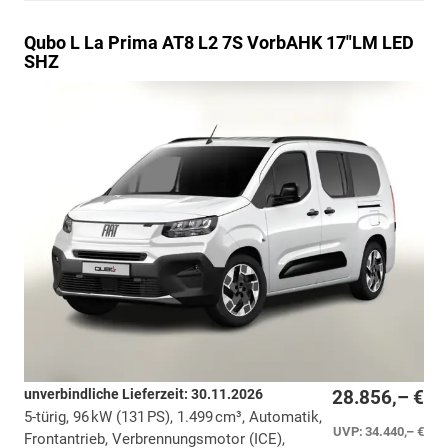
Qubo L
La Prima AT8 L2 7S VorbAHK 17"LM LED
SHZ
unverbindliche Lieferzeit:
30.11.2026
28.856,– €
5-türig, 96 kW (131 PS), 1.499 cm³, Automatik,
UVP:
34.440,– €
Frontantrieb, Verbrennungsmotor (ICE),