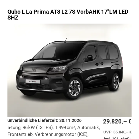
Qubo L
La Prima AT8 L2 7S VorbAHK 17"LM LED
SHZ
unverbindliche Lieferzeit:
30.11.2026
29.820,– €
5-türig, 96 kW (131 PS), 1.499 cm³, Automatik,
UVP:
35.840,– €
Frontantrieb, Verbrennungsmotor (ICE),
incl. 19% MwSt.