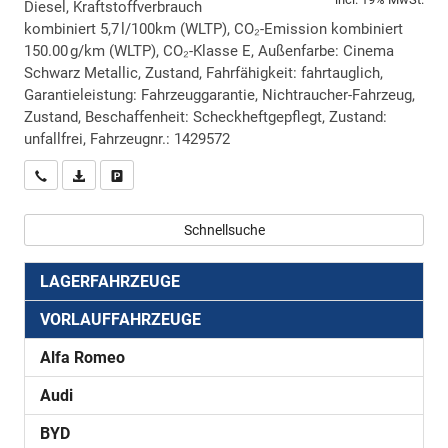
Diesel, Kraftstoffverbrauch
kombiniert 5,7 l/100km (WLTP), CO₂-Emission kombiniert
150.00 g/km (WLTP), CO₂-Klasse E, Außenfarbe: Cinema
Schwarz Metallic, Zustand, Fahrfähigkeit: fahrtauglich,
Garantieleistung: Fahrzeuggarantie, Nichtraucher-Fahrzeug,
Zustand, Beschaffenheit: Scheckheftgepflegt, Zustand:
unfallfrei, Fahrzeugnr.: 1429572
Wir rufen Sie an
PDF-Datei, Fahrzeugexposé drucken
Drucken, parken oder vergleichen
Schnellsuche
LAGERFAHRZEUGE
VORLAUFFAHRZEUGE
Alfa Romeo
Audi
BYD