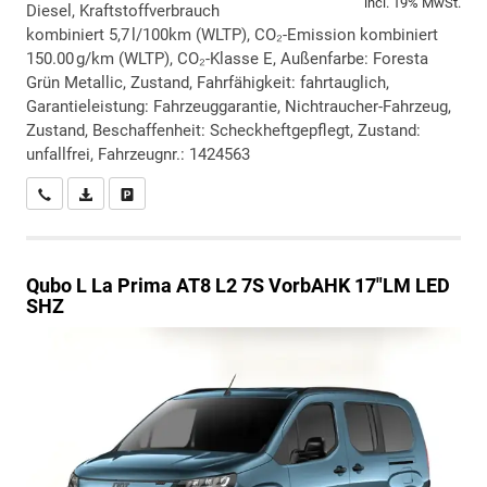
incl. 19% MwSt.
Diesel, Kraftstoffverbrauch
kombiniert 5,7 l/100km (WLTP), CO₂-Emission kombiniert
150.00 g/km (WLTP), CO₂-Klasse E, Außenfarbe: Foresta
Grün Metallic, Zustand, Fahrfähigkeit: fahrtauglich,
Garantieleistung: Fahrzeuggarantie, Nichtraucher-Fahrzeug,
Zustand, Beschaffenheit: Scheckheftgepflegt, Zustand:
unfallfrei, Fahrzeugnr.: 1424563
Wir rufen Sie an
PDF-Datei, Fahrzeugexposé drucken
Drucken, parken oder vergleichen
Qubo L
La Prima AT8 L2 7S VorbAHK 17"LM LED
SHZ