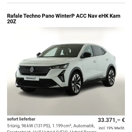
Rafale
Techno Pano WinterP ACC Nav eHK Kam
20Z
sofort lieferbar
33.371,– €
5-türig, 96 kW (131 PS), 1.199 cm³, Automatik,
incl. 19% MwSt.