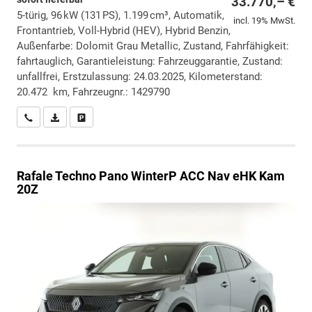
33.770,– €
5-türig, 96 kW (131 PS), 1.199 cm³, Automatik,
incl. 19% MwSt.
Frontantrieb, Voll-Hybrid (HEV), Hybrid Benzin,
Außenfarbe: Dolomit Grau Metallic, Zustand, Fahrfähigkeit:
fahrtauglich, Garantieleistung: Fahrzeuggarantie, Zustand:
unfallfrei, Erstzulassung: 24.03.2025, Kilometerstand:
20.472 km, Fahrzeugnr.: 1429790
Wir rufen Sie an
PDF-Datei, Fahrzeugexposé drucken
Drucken, parken oder vergleichen
Rafale
Techno Pano WinterP ACC Nav eHK Kam
20Z