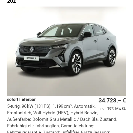
20Z
sofort lieferbar
34.728,– €
5-türig, 96 kW (131 PS), 1.199 cm³, Automatik,
incl. 19% MwSt.
Frontantrieb, Voll-Hybrid (HEV), Hybrid Benzin,
Außenfarbe: Dolomit Grau Metallic / Dach Bla, Zustand,
Fahrfähigkeit: fahrtauglich, Garantieleistung:
Fahrzeuggarantie, Zustand: unfallfrei, Erstzulassung: