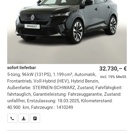
sofort lieferbar
32.730,– €
5-türig, 96 kW (131 PS), 1.199 cm³, Automatik,
incl. 19% MwSt.
Frontantrieb, Voll-Hybrid (HEV), Hybrid Benzin,
Außenfarbe: STERNEN-SCHWARZ, Zustand, Fahrfähigkeit:
fahrtauglich, Garantieleistung: Fahrzeuggarantie, Zustand:
unfallfrei, Erstzulassung: 18.03.2025, Kilometerstand:
40.900 km, Fahrzeugnr.: 1410249
Wir rufen Sie an
PDF-Datei, Fahrzeugexposé drucken
Drucken, parken oder vergleichen