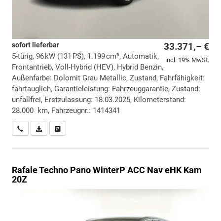
sofort lieferbar
33.371,– €
5-türig, 96 kW (131 PS), 1.199 cm³, Automatik,
incl. 19% MwSt.
Frontantrieb, Voll-Hybrid (HEV), Hybrid Benzin,
Außenfarbe: Dolomit Grau Metallic, Zustand, Fahrfähigkeit:
fahrtauglich, Garantieleistung: Fahrzeuggarantie, Zustand:
unfallfrei, Erstzulassung: 18.03.2025, Kilometerstand:
28.000 km, Fahrzeugnr.: 1414341
Wir rufen Sie an
PDF-Datei, Fahrzeugexposé drucken
Drucken, parken oder vergleichen
Rafale
Techno Pano WinterP ACC Nav eHK Kam
20Z