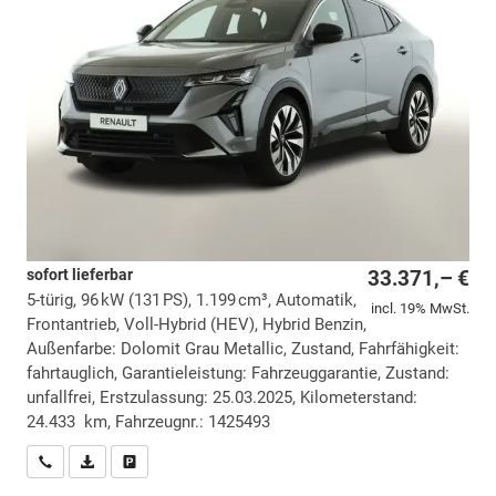
sofort lieferbar
33.371,– €
5-türig, 96 kW (131 PS), 1.199 cm³, Automatik,
incl. 19% MwSt.
Frontantrieb, Voll-Hybrid (HEV), Hybrid Benzin,
Außenfarbe: Dolomit Grau Metallic, Zustand, Fahrfähigkeit:
fahrtauglich, Garantieleistung: Fahrzeuggarantie, Zustand:
unfallfrei, Erstzulassung: 25.03.2025, Kilometerstand:
24.433 km, Fahrzeugnr.: 1425493
Wir rufen Sie an
PDF-Datei, Fahrzeugexposé drucken
Drucken, parken oder vergleichen