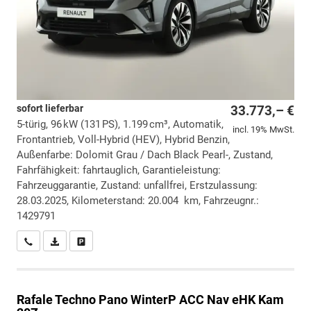
sofort lieferbar
33.773,– €
5-türig, 96 kW (131 PS), 1.199 cm³, Automatik,
incl. 19% MwSt.
Frontantrieb, Voll-Hybrid (HEV), Hybrid Benzin,
Außenfarbe: Dolomit Grau / Dach Black Pearl-, Zustand,
Fahrfähigkeit: fahrtauglich, Garantieleistung:
Fahrzeuggarantie, Zustand: unfallfrei, Erstzulassung:
28.03.2025, Kilometerstand: 20.004 km, Fahrzeugnr.:
1429791
Wir rufen Sie an
PDF-Datei, Fahrzeugexposé drucken
Drucken, parken oder vergleichen
Rafale
Techno Pano WinterP ACC Nav eHK Kam