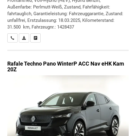
Frontantrieb, Voll-Hybrid (HEV), Hybrid Benzin,
Außenfarbe: Perlmutt-Weiß, Zustand, Fahrfähigkeit:
fahrtauglich, Garantieleistung: Fahrzeuggarantie, Zustand:
unfallfrei, Erstzulassung: 18.03.2025, Kilometerstand:
31.500 km, Fahrzeugnr.: 1428437
Wir rufen Sie an
PDF-Datei, Fahrzeugexposé drucken
Drucken, parken oder vergleichen
Rafale
Techno Pano WinterP ACC Nav eHK Kam
20Z