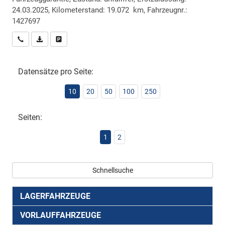
24.03.2025, Kilometerstand: 19.072 km, Fahrzeugnr.:
1427697
Wir rufen Sie an
PDF-Datei, Fahrzeugexposé drucken
Drucken, parken oder vergleichen
Datensätze pro Seite:
10
20
50
100
250
Seiten:
1
2
Schnellsuche
LAGERFAHRZEUGE
VORLAUFFAHRZEUGE