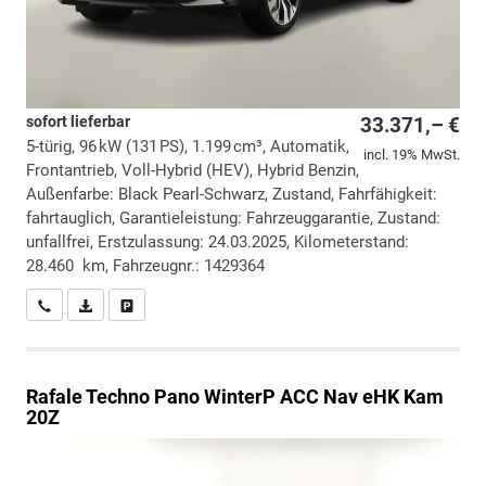
sofort lieferbar
33.371,– €
5-türig, 96 kW (131 PS), 1.199 cm³, Automatik,
incl. 19% MwSt.
Frontantrieb, Voll-Hybrid (HEV), Hybrid Benzin,
Außenfarbe: Black Pearl-Schwarz, Zustand, Fahrfähigkeit:
fahrtauglich, Garantieleistung: Fahrzeuggarantie, Zustand:
unfallfrei, Erstzulassung: 24.03.2025, Kilometerstand:
28.460 km, Fahrzeugnr.: 1429364
Wir rufen Sie an
PDF-Datei, Fahrzeugexposé drucken
Drucken, parken oder vergleichen
Rafale
Techno Pano WinterP ACC Nav eHK Kam
20Z