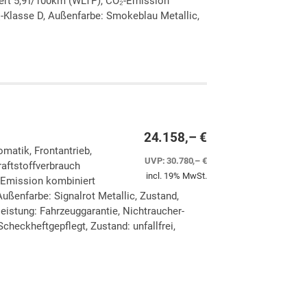
ert 5,9 l/100km (WLTP), CO₂-Emission
-Klasse D, Außenfarbe: Smokeblau Metallic,
ken
leichen
24.158,– €
omatik, Frontantrieb,
UVP:
30.780,– €
aftstoffverbrauch
incl. 19% MwSt.
-Emission kombiniert
ußenfarbe: Signalrot Metallic, Zustand,
eleistung: Fahrzeuggarantie, Nichtraucher-
checkheftgepflegt, Zustand: unfallfrei,
ken
leichen