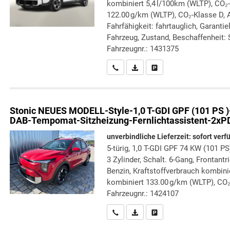
kombiniert 5,4 l/100km (WLTP), CO₂
122.00 g/km (WLTP), CO₂-Klasse D, 
Fahrfähigkeit: fahrtauglich, Garanti
Fahrzeug, Zustand, Beschaffenheit: S
Fahrzeugnr.: 1431375
Wir rufen Sie an
PDF-Datei, Fahrzeugexposé druc
Drucken, parken oder verg
Stonic
NEUES MODELL-Style-1,0 T-GDI GPF (101 PS )
DAB-Tempomat-Sitzheizung-Fernlichtassistent-2xP
unverbindliche Lieferzeit: sofort verf
5-türig, 1,0 T-GDI GPF 74 KW (101 PS
3 Zylinder, Schalt. 6-Gang, Frontant
Benzin, Kraftstoffverbrauch kombini
kombiniert 133.00 g/km (WLTP), CO₂-
Fahrzeugnr.: 1424107
Wir rufen Sie an
PDF-Datei, Fahrzeugexposé druc
Drucken, parken oder verg