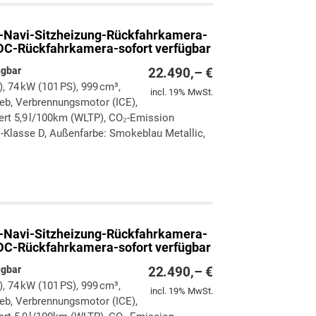
-Navi-Sitzheizung-Rückfahrkamera-
DC-Rückfahrkamera-sofort verfügbar
ügbar
22.490,– €
), 74 kW (101 PS), 999 cm³,
incl. 19% MwSt.
rieb, Verbrennungsmotor (ICE),
ert 5,9 l/100km (WLTP), CO₂-Emission
-Klasse D, Außenfarbe: Smokeblau Metallic,
ken
leichen
-Navi-Sitzheizung-Rückfahrkamera-
DC-Rückfahrkamera-sofort verfügbar
ügbar
22.490,– €
), 74 kW (101 PS), 999 cm³,
incl. 19% MwSt.
rieb, Verbrennungsmotor (ICE),