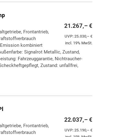
mp
21.267,– €
altgetriebe, Frontantrieb,
UVP:
25.030,– €
aftstoffverbrauch
incl. 19% MwSt.
-Emission kombiniert
ußenfarbe: Signalrot Metallic, Zustand,
eleistung: Fahrzeuggarantie, Nichtraucher-
checkheftgepflegt, Zustand: unfallfrei,
ken
leichen
Pl
22.037,– €
altgetriebe, Frontantrieb,
UVP:
25.190,– €
aftstoffverbrauch
incl. 19% MwSt.