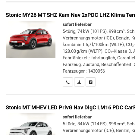
Stonic
MY26 MT SHZ Kam Nav 2xPDC LHZ Klima Te
sofort lieferbar
5-türig, 74 kW (101 PS), 998 cm³, Sch
Verbrennungsmotor (ICE), Benzin, Kr
kombiniert 5,7 l/100km (WLTP), CO₂
128.00 g/km (WLTP), CO₂-Klasse D, A
Fahrfähigkeit: fahrtauglich, Garanti
Fahrzeug, Zustand, Beschaffenheit: S
Fahrzeugnr.: 1430056
Wir rufen Sie an
PDF-Datei, Fahrzeugexposé druc
Drucken, parken oder verg
Stonic
MT MHEV LED PrivG Nav DigC LM16 PDC Car
sofort lieferbar
5-türig, 84 kW (114 PS), 998 cm³, Sch
Verbrennungsmotor (ICE), Benzin, Kr