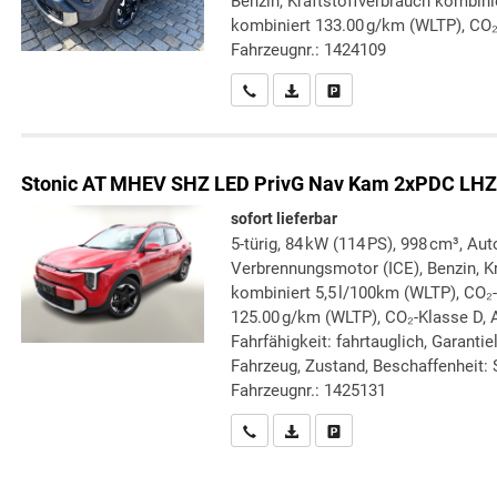
Benzin, Kraftstoffverbrauch kombini
kombiniert 133.00 g/km (WLTP), CO₂
Fahrzeugnr.: 1424109
Wir rufen Sie an
PDF-Datei, Fahrzeugexposé druc
Drucken, parken oder verg
Stonic
AT MHEV SHZ LED PrivG Nav Kam 2xPDC LHZ
sofort lieferbar
5-türig, 84 kW (114 PS), 998 cm³, Aut
Verbrennungsmotor (ICE), Benzin, Kr
kombiniert 5,5 l/100km (WLTP), CO₂
125.00 g/km (WLTP), CO₂-Klasse D, A
Fahrfähigkeit: fahrtauglich, Garanti
Fahrzeug, Zustand, Beschaffenheit: S
Fahrzeugnr.: 1425131
Wir rufen Sie an
PDF-Datei, Fahrzeugexposé druc
Drucken, parken oder verg