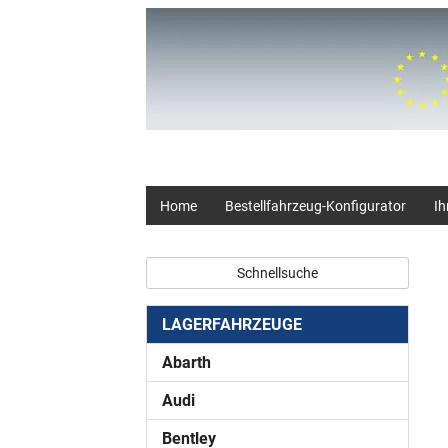
+49 (0) 2403 23062
Home
Bestellfahrzeug-Konfigurator
Ih
Schnellsuche
LAGERFAHRZEUGE
Abarth
Audi
Bentley