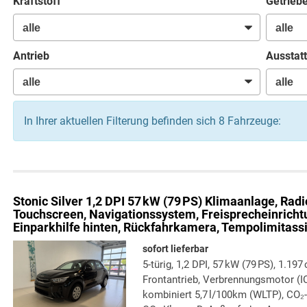
Kraftstoff
Getrieb
Antrieb
Ausstatt
In Ihrer aktuellen Filterung befinden sich
8
Fahrzeuge:
Stonic
Silver 1,2 DPI 57 kW (79 PS) Klimaanlage, Radi
Touchscreen, Navigationssystem, Freisprecheinrichtu
Einparkhilfe hinten, Rückfahrkamera, Tempolimitassi
sofort lieferbar
5-türig, 1,2 DPI, 57 kW (79 PS), 1.197
Frontantrieb, Verbrennungsmotor (IC
kombiniert 5,7 l/100km (WLTP), CO₂