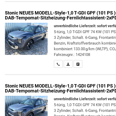
Stonic
NEUES MODELL-Style-1,0 T-GDI GPF (101 PS )
DAB-Tempomat-Sitzheizung-Fernlichtassistent-2xP
unverbindliche Lieferzeit: sofort verf
5-türig, 1,0 T-GDI GPF 74 KW (101 PS
3 Zylinder, Schalt. 6-Gang, Frontant
Benzin, Kraftstoffverbrauch kombini
kombiniert 133.00 g/km (WLTP), CO₂
Fahrzeugnr.: 1424108
Wir rufen Sie an
PDF-Datei, Fahrzeugexposé druc
Drucken, parken oder verg
Stonic
NEUES MODELL-Style-1,0 T-GDI GPF (101 PS )
DAB-Tempomat-Sitzheizung-Fernlichtassistent-2xP
unverbindliche Lieferzeit: sofort verf
5-türig, 1,0 T-GDI GPF 74 KW (101 PS
3 Zylinder, Schalt. 6-Gang, Frontant