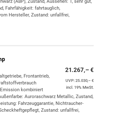
hwarz (ABP), Zustand, Aussehen: 1, sehr gut,
, Fahrfähigkeit: fahrtauglich,
om Hersteller, Zustand: unfallfrei,
ken
leichen
mp
21.267,– €
altgetriebe, Frontantrieb,
UVP:
25.030,– €
aftstoffverbrauch
incl. 19% MwSt.
-Emission kombiniert
Außenfarbe: Auroraschwarz Metallic, Zustand,
eleistung: Fahrzeuggarantie, Nichtraucher-
checkheftgepflegt, Zustand: unfallfrei,
ken
leichen