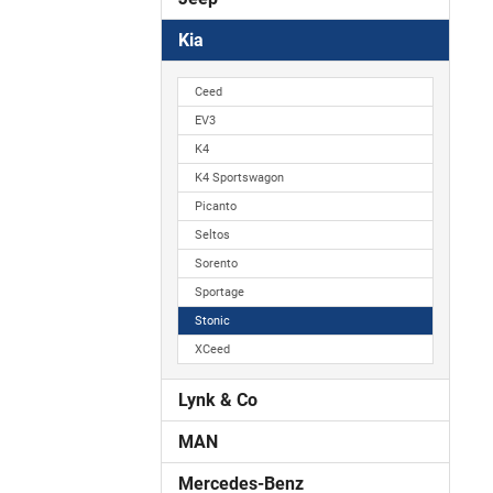
Kia
Ceed
EV3
K4
K4 Sportswagon
Picanto
Seltos
Sorento
Sportage
Stonic
XCeed
Lynk & Co
MAN
Mercedes-Benz