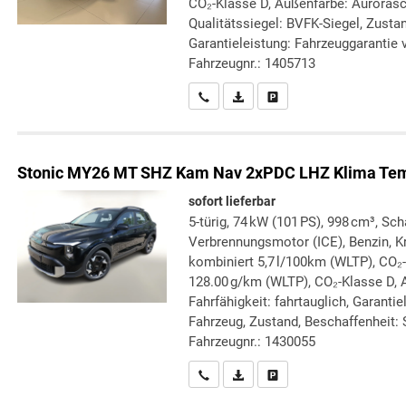
CO₂-Klasse D, Außenfarbe: Aurorasc
Qualitätssiegel: BVFK-Siegel, Zustand
Garantieleistung: Fahrzeuggarantie v
Fahrzeugnr.: 1405713
Wir rufen Sie an
PDF-Datei, Fahrzeugexposé druc
Drucken, parken oder verg
Stonic
MY26 MT SHZ Kam Nav 2xPDC LHZ Klima Te
sofort lieferbar
5-türig, 74 kW (101 PS), 998 cm³, Sch
Verbrennungsmotor (ICE), Benzin, Kr
kombiniert 5,7 l/100km (WLTP), CO₂
128.00 g/km (WLTP), CO₂-Klasse D, 
Fahrfähigkeit: fahrtauglich, Garanti
Fahrzeug, Zustand, Beschaffenheit: S
Fahrzeugnr.: 1430055
Wir rufen Sie an
PDF-Datei, Fahrzeugexposé druc
Drucken, parken oder verg