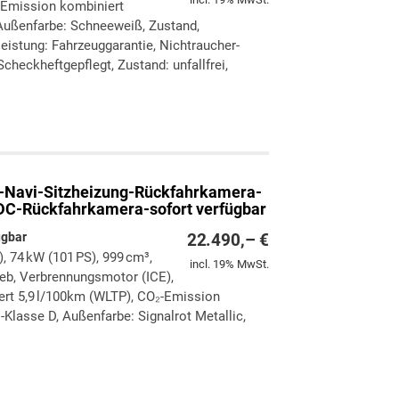
-Emission kombiniert
Außenfarbe: Schneeweiß, Zustand,
eleistung: Fahrzeuggarantie, Nichtraucher-
checkheftgepflegt, Zustand: unfallfrei,
ken
leichen
-Navi-Sitzheizung-Rückfahrkamera-
DC-Rückfahrkamera-sofort verfügbar
ügbar
22.490,– €
), 74 kW (101 PS), 999 cm³,
incl. 19% MwSt.
rieb, Verbrennungsmotor (ICE),
ert 5,9 l/100km (WLTP), CO₂-Emission
Klasse D, Außenfarbe: Signalrot Metallic,
ken
leichen