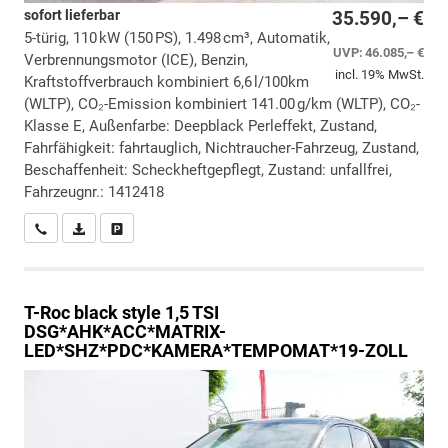
sofort lieferbar
35.590,– €
5-türig, 110 kW (150 PS), 1.498 cm³, Automatik,
UVP:
46.085,– €
Verbrennungsmotor (ICE), Benzin,
incl. 19% MwSt.
Kraftstoffverbrauch kombiniert 6,6 l/100km
(WLTP), CO₂-Emission kombiniert 141.00 g/km (WLTP), CO₂-
Klasse E, Außenfarbe: Deepblack Perleffekt, Zustand,
Fahrfähigkeit: fahrtauglich, Nichtraucher-Fahrzeug, Zustand,
Beschaffenheit: Scheckheftgepflegt, Zustand: unfallfrei,
Fahrzeugnr.: 1412418
Wir rufen Sie an
PDF-Datei, Fahrzeugexposé drucken
Drucken, parken oder vergleichen
T-Roc
black style 1,5 TSI
DSG*AHK*ACC*MATRIX-
LED*SHZ*PDC*KAMERA*TEMPOMAT*19-ZOLL