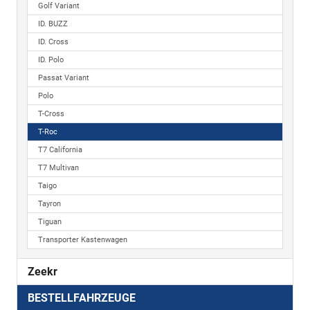
Golf Variant
ID. BUZZ
ID. Cross
ID. Polo
Passat Variant
Polo
T-Cross
T-Roc
T7 California
T7 Multivan
Taigo
Tayron
Tiguan
Transporter Kastenwagen
Zeekr
BESTELLFAHRZEUGE