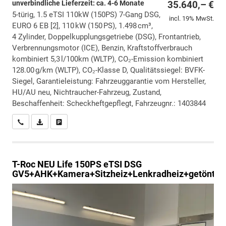
unverbindliche Lieferzeit: ca. 4-6 Monate
35.640,– €
5-türig, 1.5 eTSI 110kW (150PS) 7-Gang DSG,
incl. 19% MwSt.
EURO 6 EB [2], 110 kW (150 PS), 1.498 cm³,
4 Zylinder, Doppelkupplungsgetriebe (DSG), Frontantrieb,
Verbrennungsmotor (ICE), Benzin, Kraftstoffverbrauch
kombiniert 5,3 l/100km (WLTP), CO₂-Emission kombiniert
128.00 g/km (WLTP), CO₂-Klasse D, Qualitätssiegel: BVFK-
Siegel, Garantieleistung: Fahrzeuggarantie vom Hersteller,
HU/AU neu, Nichtraucher-Fahrzeug, Zustand,
Beschaffenheit: Scheckheftgepflegt, Fahrzeugnr.: 1403844
Wir rufen Sie an
PDF-Datei, Fahrzeugexposé drucken
Drucken, parken oder vergleichen
T-Roc
NEU Life 150PS eTSI DSG
GV5+AHK+Kamera+Sitzheiz+Lenkradheiz+getönt.S