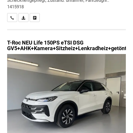
Scheckheftgepflegt, Zustand: unfallfrei, Fahrzeugnr.:
1415918
Wir rufen Sie an
PDF-Datei, Fahrzeugexposé drucken
Drucken, parken oder vergleichen
T-Roc
NEU Life 150PS eTSI DSG
GV5+AHK+Kamera+Sitzheiz+Lenkradheiz+getönt.S