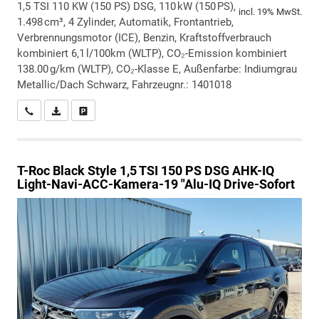
1,5 TSI 110 KW (150 PS) DSG, 110 kW (150 PS),
incl. 19% MwSt.
1.498 cm³, 4 Zylinder, Automatik, Frontantrieb,
Verbrennungsmotor (ICE), Benzin, Kraftstoffverbrauch
kombiniert 6,1 l/100km (WLTP), CO₂-Emission kombiniert
138.00 g/km (WLTP), CO₂-Klasse E, Außenfarbe: Indiumgrau
Metallic/Dach Schwarz, Fahrzeugnr.: 1401018
Wir rufen Sie an
PDF-Datei, Fahrzeugexposé drucken
Drucken, parken oder vergleichen
T-Roc
Black Style 1,5 TSI 150 PS DSG AHK-IQ
Light-Navi-ACC-Kamera-19 "Alu-IQ Drive-Sofort