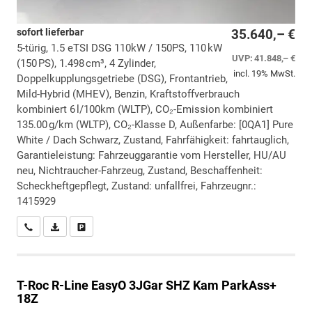
sofort lieferbar
35.640,– €
5-türig, 1.5 eTSI DSG 110kW / 150PS, 110 kW
UVP:
41.848,– €
(150 PS), 1.498 cm³, 4 Zylinder,
incl. 19% MwSt.
Doppelkupplungsgetriebe (DSG), Frontantrieb,
Mild-Hybrid (MHEV), Benzin, Kraftstoffverbrauch
kombiniert 6 l/100km (WLTP), CO₂-Emission kombiniert
135.00 g/km (WLTP), CO₂-Klasse D, Außenfarbe: [0QA1] Pure
White / Dach Schwarz, Zustand, Fahrfähigkeit: fahrtauglich,
Garantieleistung: Fahrzeuggarantie vom Hersteller, HU/AU
neu, Nichtraucher-Fahrzeug, Zustand, Beschaffenheit:
Scheckheftgepflegt, Zustand: unfallfrei, Fahrzeugnr.:
1415929
Wir rufen Sie an
PDF-Datei, Fahrzeugexposé drucken
Drucken, parken oder vergleichen
T-Roc
R-Line EasyO 3JGar SHZ Kam ParkAss+
18Z