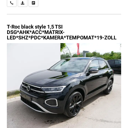
Wir rufen Sie an
PDF-Datei, Fahrzeugexposé drucken
Drucken, parken oder vergleichen
T-Roc
black style 1,5 TSI
DSG*AHK*ACC*MATRIX-
LED*SHZ*PDC*KAMERA*TEMPOMAT*19-ZOLL