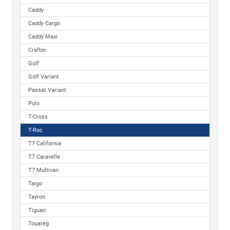
Caddy
Caddy Cargo
Caddy Maxi
Crafter
Golf
Golf Variant
Passat Variant
Polo
T-Cross
T-Roc
T7 California
T7 Caravelle
T7 Multivan
Taigo
Tayron
Tiguan
Touareg