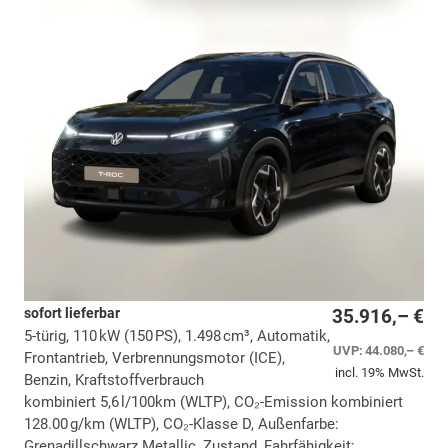
sofort lieferbar
35.916,– €
5-türig, 110 kW (150 PS), 1.498 cm³, Automatik,
UVP:
44.080,– €
Frontantrieb, Verbrennungsmotor (ICE),
incl. 19% MwSt.
Benzin, Kraftstoffverbrauch
kombiniert 5,6 l/100km (WLTP), CO₂-Emission kombiniert
128.00 g/km (WLTP), CO₂-Klasse D, Außenfarbe:
Grenadillschwarz Metallic, Zustand, Fahrfähigkeit: