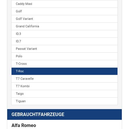
Caddy Maxi
Golf
Golf Variant
Grand California
ID.3
ID.7
Passat Variant
Polo
T-Cross
T-Roc
T7 Caravelle
T7 Kombi
Taigo
Tiguan
GEBRAUCHTFAHRZEUGE
Alfa Romeo