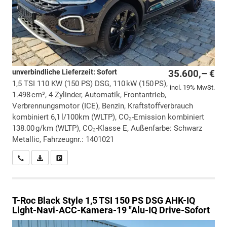
unverbindliche Lieferzeit: Sofort
35.600,– €
1,5 TSI 110 KW (150 PS) DSG, 110 kW (150 PS),
incl. 19% MwSt.
1.498 cm³, 4 Zylinder, Automatik, Frontantrieb,
Verbrennungsmotor (ICE), Benzin, Kraftstoffverbrauch
kombiniert 6,1 l/100km (WLTP), CO₂-Emission kombiniert
138.00 g/km (WLTP), CO₂-Klasse E, Außenfarbe: Schwarz
Metallic, Fahrzeugnr.: 1401021
Wir rufen Sie an
PDF-Datei, Fahrzeugexposé drucken
Drucken, parken oder vergleichen
T-Roc
Black Style 1,5 TSI 150 PS DSG AHK-IQ
Light-Navi-ACC-Kamera-19 "Alu-IQ Drive-Sofort