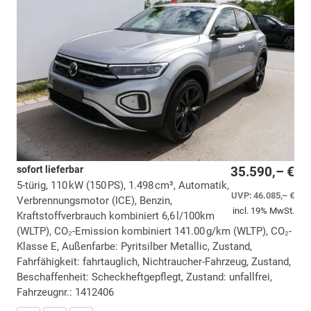
sofort lieferbar
35.590,– €
5-türig, 110 kW (150 PS), 1.498 cm³, Automatik,
UVP:
46.085,– €
Verbrennungsmotor (ICE), Benzin,
incl. 19% MwSt.
Kraftstoffverbrauch kombiniert 6,6 l/100km
(WLTP), CO₂-Emission kombiniert 141.00 g/km (WLTP), CO₂-
Klasse E, Außenfarbe: Pyritsilber Metallic, Zustand,
Fahrfähigkeit: fahrtauglich, Nichtraucher-Fahrzeug, Zustand,
Beschaffenheit: Scheckheftgepflegt, Zustand: unfallfrei,
Fahrzeugnr.: 1412406