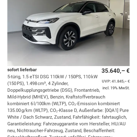
sofort lieferbar
35.640,– €
5-türig, 1.5 eTSI DSG 110kW / 150PS, 110 kW
UVP:
41.845,– €
(150 PS), 1.498 cm³, 4 Zylinder,
incl. 19% MwSt.
Doppelkupplungsgetriebe (DSG), Frontantrieb,
Mild-Hybrid (MHEV), Benzin, Kraftstoffverbrauch
kombiniert 6 l/100km (WLTP), CO₂-Emission kombiniert
135.00 g/km (WLTP), CO₂-Klasse D, Außenfarbe: [0QA1] Pure
White / Dach Schwarz, Zustand, Fahrfähigkeit: fahrtauglich,
Garantieleistung: Fahrzeuggarantie vom Hersteller, HU/AU
neu, Nichtraucher-Fahrzeug, Zustand, Beschaffenheit: