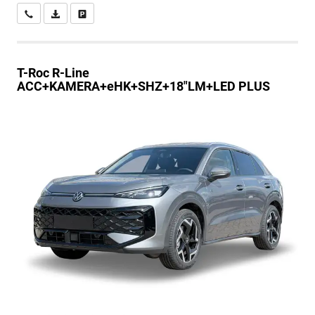
Wir rufen Sie an
PDF-Datei, Fahrzeugexposé drucken
Drucken, parken oder vergleichen
T-Roc
R-Line
ACC+KAMERA+eHK+SHZ+18"LM+LED PLUS