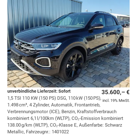
unverbindliche Lieferzeit: Sofort
35.600,– €
1,5 TSI 110 KW (150 PS) DSG, 110 kW (150 PS),
incl. 19% MwSt.
1.498 cm³, 4 Zylinder, Automatik, Frontantrieb,
Verbrennungsmotor (ICE), Benzin, Kraftstoffverbrauch
kombiniert 6,1 l/100km (WLTP), CO₂-Emission kombiniert
138.00 g/km (WLTP), CO₂-Klasse E, Außenfarbe: Schwarz
Metallic, Fahrzeugnr.: 1401022