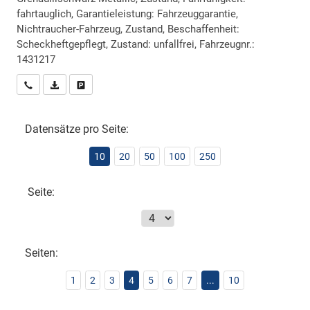
fahrtauglich, Garantieleistung: Fahrzeuggarantie,
Nichtraucher-Fahrzeug, Zustand, Beschaffenheit:
Scheckheftgepflegt, Zustand: unfallfrei, Fahrzeugnr.:
1431217
Wir rufen Sie an
PDF-Datei, Fahrzeugexposé drucken
Drucken, parken oder vergleichen
Datensätze pro Seite:
10
20
50
100
250
Seite:
Seiten:
1
2
3
4
5
6
7
...
10