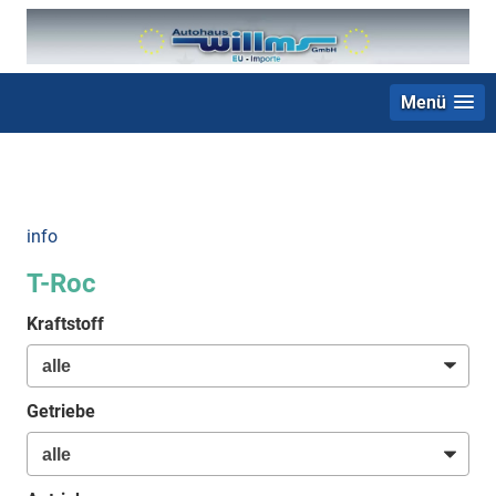
Menü
+49 (0) 2403 23062
info
T-Roc
Kraftstoff
Getriebe