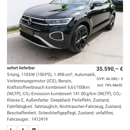
sofort lieferbar
35.590,– €
5-türig, 110 kW (150 PS), 1.498 cm³, Automatik,
UVP:
46.085,– €
Verbrennungsmotor (ICE), Benzin,
incl. 19% MwSt.
Kraftstoffverbrauch kombiniert 6,6 l/100km
(WLTP), CO₂-Emission kombiniert 141.00 g/km (WLTP), CO₂-
Klasse E, Außenfarbe: Deepblack Perleffekt, Zustand,
Fahrfähigkeit: fahrtauglich, Nichtraucher-Fahrzeug, Zustand,
Beschaffenheit: Scheckheftgepflegt, Zustand: unfallfrei,
Fahrzeugnr.: 1412419
Wir rufen Sie an
PDF-Datei, Fahrzeugexposé drucken
Drucken, parken oder vergleichen