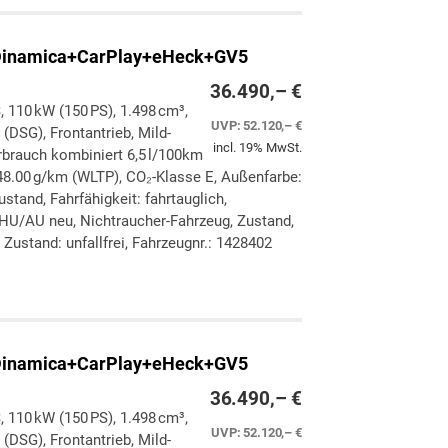
Dinamica+CarPlay+eHeck+GV5
36.490,– €
, 110 kW (150 PS), 1.498 cm³,
UVP:
52.120,– €
(DSG), Frontantrieb, Mild-
incl. 19% MwSt.
rbrauch kombiniert 6,5 l/100km
8.00 g/km (WLTP), CO₂-Klasse E, Außenfarbe:
stand, Fahrfähigkeit: fahrtauglich,
 HU/AU neu, Nichtraucher-Fahrzeug, Zustand,
Zustand: unfallfrei, Fahrzeugnr.: 1428402
ken
leichen
Dinamica+CarPlay+eHeck+GV5
36.490,– €
, 110 kW (150 PS), 1.498 cm³,
UVP:
52.120,– €
(DSG), Frontantrieb, Mild-