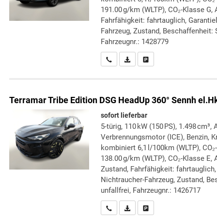
191.00 g/km (WLTP), CO₂-Klasse G, A
Fahrfähigkeit: fahrtauglich, Garanti
Fahrzeug, Zustand, Beschaffenheit: S
Fahrzeugnr.: 1428779
Wir rufen Sie an
PDF-Datei, Fahrzeugexposé druc
Drucken, parken oder verg
Terramar
Tribe Edition DSG HeadUp 360° Sennh el.H
sofort lieferbar
5-türig, 110 kW (150 PS), 1.498 cm³, 
Verbrennungsmotor (ICE), Benzin, Kr
kombiniert 6,1 l/100km (WLTP), CO₂
138.00 g/km (WLTP), CO₂-Klasse E, 
Zustand, Fahrfähigkeit: fahrtauglich
Nichtraucher-Fahrzeug, Zustand, Bes
unfallfrei, Fahrzeugnr.: 1426717
Wir rufen Sie an
PDF-Datei, Fahrzeugexposé druc
Drucken, parken oder verg