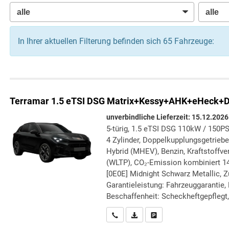
In Ihrer aktuellen Filterung befinden sich
65
Fahrzeuge:
Terramar
1.5 eTSI DSG Matrix+Kessy+AHK+eHeck+
unverbindliche Lieferzeit:
15.12.2026
5-türig, 1.5 eTSI DSG 110kW / 150PS
4 Zylinder, Doppelkupplungsgetriebe 
Hybrid (MHEV), Benzin, Kraftstoffve
(WLTP), CO₂-Emission kombiniert 14
[0E0E] Midnight Schwarz Metallic, Zu
Garantieleistung: Fahrzeuggarantie,
Beschaffenheit: Scheckheftgepflegt, 
Wir rufen Sie an
PDF-Datei, Fahrzeugexposé druc
Drucken, parken oder verg