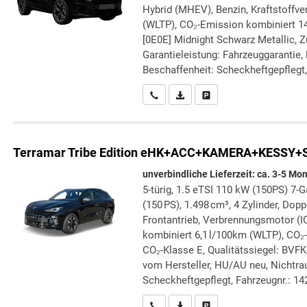
Hybrid (MHEV), Benzin, Kraftstoffve
(WLTP), CO₂-Emission kombiniert 14
[0E0E] Midnight Schwarz Metallic, Zu
Garantieleistung: Fahrzeuggarantie,
Beschaffenheit: Scheckheftgepflegt, 
Wir rufen Sie an
PDF-Datei, Fahrzeugexposé druc
Drucken, parken oder verg
Terramar
Tribe Edition eHK+ACC+KAMERA+KESSY
unverbindliche Lieferzeit: ca. 3-5 Mo
5-türig, 1.5 eTSI 110 kW (150PS) 7-
(150 PS), 1.498 cm³, 4 Zylinder, Dop
Frontantrieb, Verbrennungsmotor (IC
kombiniert 6,1 l/100km (WLTP), CO₂
CO₂-Klasse E, Qualitätssiegel: BVFK
vom Hersteller, HU/AU neu, Nichtra
Scheckheftgepflegt, Fahrzeugnr.: 1
Wir rufen Sie an
PDF-Datei, Fahrzeugexposé druc
Drucken, parken oder verg