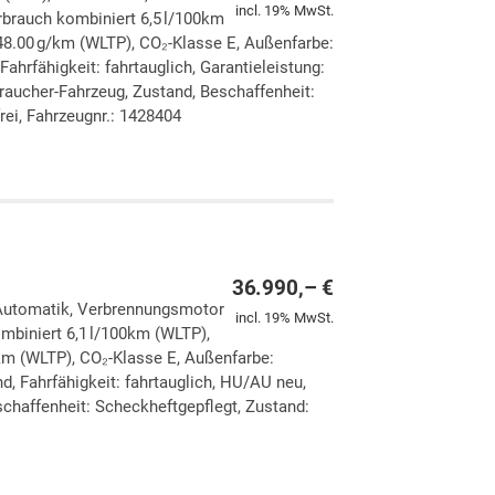
incl. 19% MwSt.
rbrauch kombiniert 6,5 l/100km
8.00 g/km (WLTP), CO₂-Klasse E, Außenfarbe:
Fahrfähigkeit: fahrtauglich, Garantieleistung:
raucher-Fahrzeug, Zustand, Beschaffenheit:
rei, Fahrzeugnr.: 1428404
ken
leichen
36.990,– €
, Automatik, Verbrennungsmotor
incl. 19% MwSt.
ombiniert 6,1 l/100km (WLTP),
km (WLTP), CO₂-Klasse E, Außenfarbe:
d, Fahrfähigkeit: fahrtauglich, HU/AU neu,
chaffenheit: Scheckheftgepflegt, Zustand:
ken
leichen