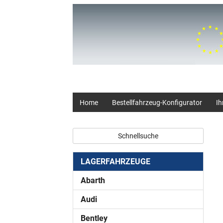
+49 (0) 2403 23062
Home
Bestellfahrzeug-Konfigurator
Ih
Schnellsuche
LAGERFAHRZEUGE
Abarth
Audi
Bentley