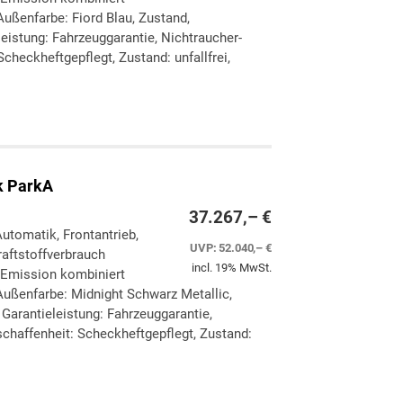
ußenfarbe: Fiord Blau, Zustand,
eleistung: Fahrzeuggarantie, Nichtraucher-
checkheftgepflegt, Zustand: unfallfrei,
ken
leichen
k ParkA
37.267,– €
Automatik, Frontantrieb,
UVP:
52.040,– €
aftstoffverbrauch
incl. 19% MwSt.
-Emission kombiniert
Außenfarbe: Midnight Schwarz Metallic,
, Garantieleistung: Fahrzeuggarantie,
chaffenheit: Scheckheftgepflegt, Zustand:
ken
leichen