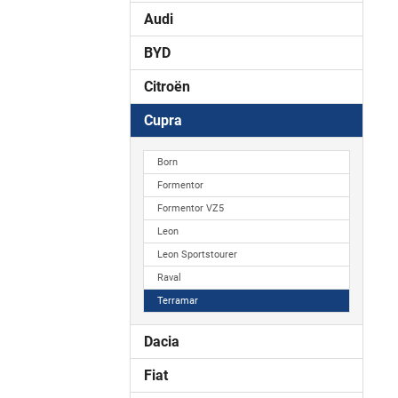
Audi
BYD
Citroën
Cupra
Born
Formentor
Formentor VZ5
Leon
Leon Sportstourer
Raval
Terramar
Dacia
Fiat