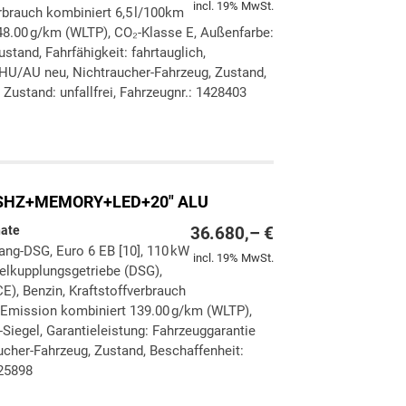
incl. 19% MwSt.
rbrauch kombiniert 6,5 l/100km
8.00 g/km (WLTP), CO₂-Klasse E, Außenfarbe:
stand, Fahrfähigkeit: fahrtauglich,
 HU/AU neu, Nichtraucher-Fahrzeug, Zustand,
Zustand: unfallfrei, Fahrzeugnr.: 1428403
ken
leichen
+SHZ+MEMORY+LED+20" ALU
nate
36.680,– €
Gang-DSG, Euro 6 EB [10], 110 kW
incl. 19% MwSt.
pelkupplungsgetriebe (DSG),
E), Benzin, Kraftstoffverbrauch
-Emission kombiniert 139.00 g/km (WLTP),
-Siegel, Garantieleistung: Fahrzeuggarantie
ucher-Fahrzeug, Zustand, Beschaffenheit:
425898
ken
leichen