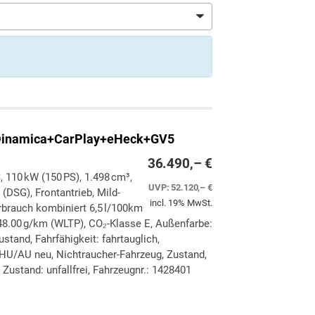
Dinamica+CarPlay+eHeck+GV5
36.490,– €
, 110 kW (150 PS), 1.498 cm³,
UVP:
52.120,– €
(DSG), Frontantrieb, Mild-
incl. 19% MwSt.
rbrauch kombiniert 6,5 l/100km
8.00 g/km (WLTP), CO₂-Klasse E, Außenfarbe:
stand, Fahrfähigkeit: fahrtauglich,
 HU/AU neu, Nichtraucher-Fahrzeug, Zustand,
Zustand: unfallfrei, Fahrzeugnr.: 1428401
ken
leichen