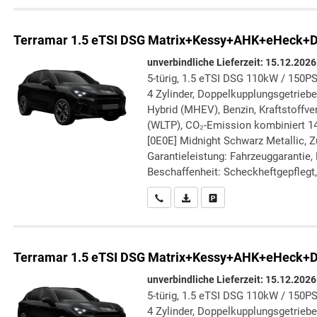
Terramar
1.5 eTSI DSG Matrix+Kessy+AHK+eHeck+
unverbindliche Lieferzeit:
15.12.2026
5-türig, 1.5 eTSI DSG 110kW / 150PS
4 Zylinder, Doppelkupplungsgetriebe 
Hybrid (MHEV), Benzin, Kraftstoffve
(WLTP), CO₂-Emission kombiniert 14
[0E0E] Midnight Schwarz Metallic, Zu
Garantieleistung: Fahrzeuggarantie,
Beschaffenheit: Scheckheftgepflegt, 
Wir rufen Sie an
PDF-Datei, Fahrzeugexposé druc
Drucken, parken oder verg
Terramar
1.5 eTSI DSG Matrix+Kessy+AHK+eHeck+
unverbindliche Lieferzeit:
15.12.2026
5-türig, 1.5 eTSI DSG 110kW / 150PS
4 Zylinder, Doppelkupplungsgetriebe 