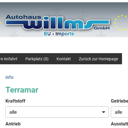
re Anfahrt
Parkplatz (
0
)
Kontakt
Zurück zur Homepage
info
Terramar
Kraftstoff
Getrieb
Antrieb
Ausstatt