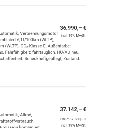
36.990,– €
, Automatik, Verbrennungsmotor
incl. 19% MwSt.
ombiniert 6,1 l/100km (WLTP),
km (WLTP), CO₂-Klasse E, Außenfarbe:
d, Fahrfähigkeit: fahrtauglich, HU/AU neu,
chaffenheit: Scheckheftgepflegt, Zustand:
ken
leichen
37.142,– €
Automatik, Allrad,
UVP:
57.500,– €
aftstoffverbrauch
incl. 19% MwSt.
-Emission kombiniert