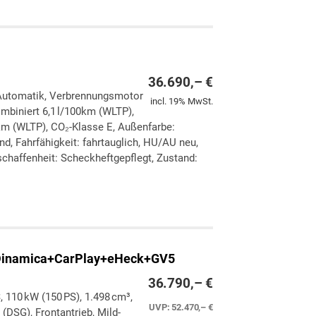
36.690,– €
, Automatik, Verbrennungsmotor
incl. 19% MwSt.
ombiniert 6,1 l/100km (WLTP),
km (WLTP), CO₂-Klasse E, Außenfarbe:
d, Fahrfähigkeit: fahrtauglich, HU/AU neu,
chaffenheit: Scheckheftgepflegt, Zustand:
ken
leichen
Dinamica+CarPlay+eHeck+GV5
36.790,– €
, 110 kW (150 PS), 1.498 cm³,
UVP:
52.470,– €
(DSG), Frontantrieb, Mild-