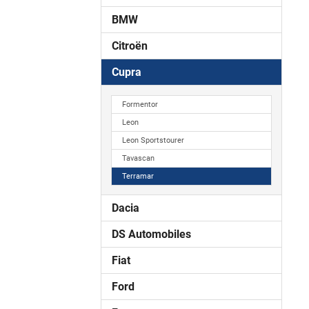
BMW
Citroën
Cupra
Formentor
Leon
Leon Sportstourer
Tavascan
Terramar
Dacia
DS Automobiles
Fiat
Ford