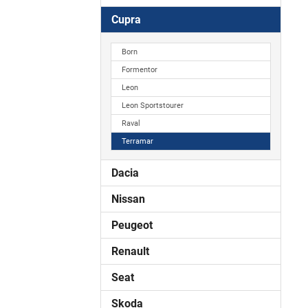
Cupra
Born
Formentor
Leon
Leon Sportstourer
Raval
Terramar
Dacia
Nissan
Peugeot
Renault
Seat
Skoda