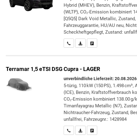
Hybrid (MHEV), Benzin, Kraftstoffve
(WLTP), CO₂-Emission kombiniert 14
[Q5Q5] Dark Void Metallic, Zustand, 
Fahrzeuggarantie, HU/AU neu, Nicht
Scheckheftgepflegt, Zustand: unfallf
Wir rufen Sie an
PDF-Datei, Fahrzeugexposé druc
Drucken, parken oder verg
Terramar
1,5 eTSI DSG Cupra - LAGER
unverbindliche Lieferzeit:
20.08.2026
5-türig, 110 kW (150 PS), 1.498 cm³
(ICE), Benzin, Kraftstoffverbrauch k
CO₂-Emission kombiniert 138.00 g/
Timanfayagrau Metallic (N7), Zustan
Nichtraucher-Fahrzeug, Zustand, Bes
unfallfrei, Fahrzeugnr.: 1428984
Wir rufen Sie an
PDF-Datei, Fahrzeugexposé druc
Drucken, parken oder verg