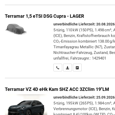
Terramar
1,5 eTSI DSG Cupra - LAGER
unverbindliche Lieferzeit:
20.08.2026
5-türig, 110 kW (150 PS), 1.498 cm³
(ICE), Benzin, Kraftstoffverbrauch k
CO₂-Emission kombiniert 138.00 g/
Timanfayagrau Metallic (N7), Zustan
Nichtraucher-Fahrzeug, Zustand, Bes
unfallfrei, Fahrzeugnr.: 1429401
Wir rufen Sie an
PDF-Datei, Fahrzeugexposé druc
Drucken, parken oder verg
Terramar
VZ 4D eHk Kam SHZ ACC 3ZClim 19"LM
unverbindliche Lieferzeit:
25.09.2026
5-türig, 195 kW (265 PS), 1.984 cm³, 
Verbrennungsmotor (ICE), Benzin, Kr
kombiniert 8,4 l/100km (WLTP), CO₂