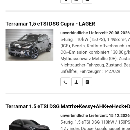
Terramar
1,5 eTSI DSG Cupra - LAGER
unverbindliche Lieferzeit:
20.08.2026
5-türig, 110 kW (150 PS), 1.498 cm³
(ICE), Benzin, Kraftstoffverbrauch k
CO₂-Emission kombiniert 138.00 g/
Mythosschwarz Metallic (0E), Zustan
Nichtraucher-Fahrzeug, Zustand, Bes
unfallfrei, Fahrzeugnr.: 1427029
Wir rufen Sie an
PDF-Datei, Fahrzeugexposé druc
Drucken, parken oder verg
Terramar
1.5 eTSI DSG Matrix+Kessy+AHK+eHeck+
unverbindliche Lieferzeit:
15.12.2026
5-türig, 1.5 eTSI DSG 110kW / 150PS
4 Zylinder, Doppelkupplungsgetriebe 