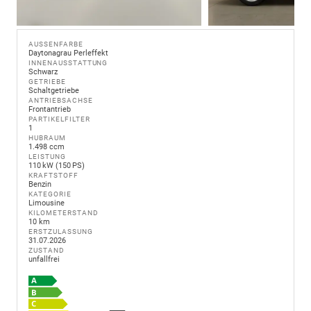
AUSSENFARBE
Daytonagrau Perleffekt
INNENAUSSTATTUNG
Schwarz
GETRIEBE
Schaltgetriebe
ANTRIEBSACHSE
Frontantrieb
PARTIKELFILTER
1
HUBRAUM
1.498 ccm
LEISTUNG
110 kW (150 PS)
KRAFTSTOFF
Benzin
KATEGORIE
Limousine
KILOMETERSTAND
10 km
ERSTZULASSUNG
31.07.2026
ZUSTAND
unfallfrei