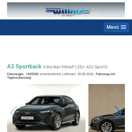
Menü
+49 (0) 2403 23062
A3 Sportback
S line Nav KlimaP LED+ ACC SportS
Fahrzeugnr.
:
1425549
, unverbindliche Lieferzeit:
30.08.2026
,
Fahrzeug mit
Tageszulassung