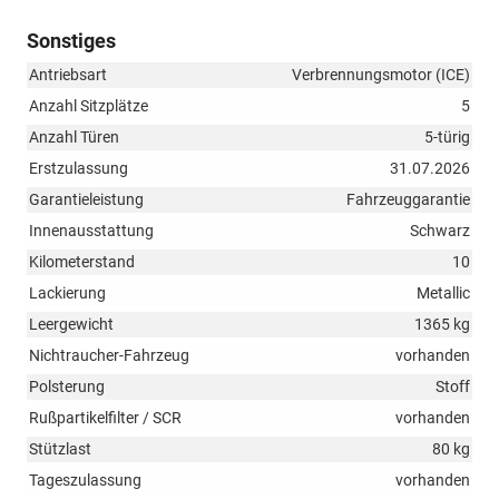
Sonstiges
Antriebsart
Verbrennungsmotor (ICE)
Anzahl Sitzplätze
5
Anzahl Türen
5-türig
Erstzulassung
31.07.2026
Garantieleistung
Fahrzeuggarantie
Innenausstattung
Schwarz
Kilometerstand
10
Lackierung
Metallic
Leergewicht
1365 kg
Nichtraucher-Fahrzeug
vorhanden
Polsterung
Stoff
Rußpartikelfilter / SCR
vorhanden
Stützlast
80 kg
Tageszulassung
vorhanden