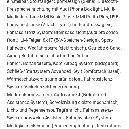
einstellbar, Stoßfänger Sport-Design (S-line), Bluetooth-
Freisprecheinrichtung mit Audi Phone Box light, Multi-
Media-Interface MMI Basic Plus / MMI Radio Plus, USB-
Ladeanschlüsse (2-fach, Typ C) für Fondpassagiere,
Fahrassistenz-System: Bremsassistent (Audi pre sense
front), LM-Felgen 8x17 (5-V-Speichen-Design), Sport-
Fahrwerk, Wegfahrsperre (elektronisch), Getriebe 6-Gang,
Airbag Beifahrerseite abschaltbar, Airbag
Fahrer-/Beifahrerseite, Kopf-Airbag-System (Sideguard),
Schließ-/Startsystem Advanced Key (Komfortschlüssel),
Wärmeschutzverglasung grün getönt, Fahrassistenz-
System: Verkehrszeichenerkennung,
Multifunktionskamera, Audi connect (Notruf- und
Assistance-System), Servolenkung elektro-mechanisch,
Licht- und Regensensor, Tagfahrlicht, Fahrassistenz-
System: Ausweich-Assistent, Fahrassistenz-System:
Müdigkeitserkennung (Pausenempfehlung), Reifendruck-