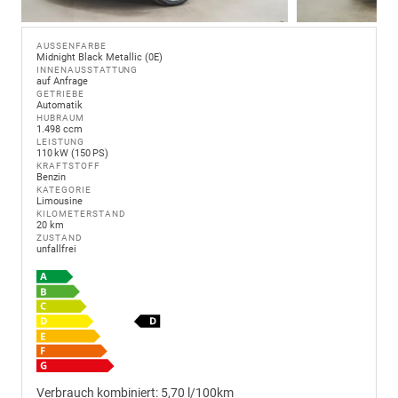
AUSSENFARBE
Midnight Black Metallic (0E)
INNENAUSSTATTUNG
auf Anfrage
GETRIEBE
Automatik
HUBRAUM
1.498 ccm
LEISTUNG
110 kW (150 PS)
KRAFTSTOFF
Benzin
KATEGORIE
Limousine
KILOMETERSTAND
20 km
ZUSTAND
unfallfrei
Verbrauch kombiniert:
5,70 l/100km