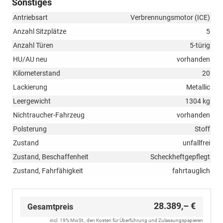
Sonstiges
Antriebsart
Verbrennungsmotor (ICE)
Anzahl Sitzplätze
5
Anzahl Türen
5-türig
HU/AU neu
vorhanden
Kilometerstand
20
Lackierung
Metallic
Leergewicht
1304 kg
Nichtraucher-Fahrzeug
vorhanden
Polsterung
Stoff
Zustand
unfallfrei
Zustand, Beschaffenheit
Scheckheftgepflegt
Zustand, Fahrfähigkeit
fahrtauglich
28.389,– €
Gesamtpreis
incl. 19% MwSt., den Kosten für Überführung und Zulassungspapieren