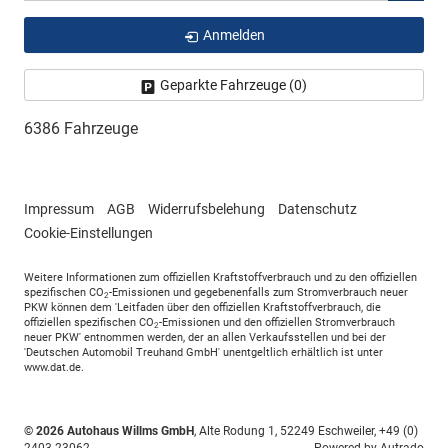
Anmelden
Geparkte Fahrzeuge (
0
)
6386 Fahrzeuge
Impressum
AGB
Widerrufsbelehung
Datenschutz
Cookie-Einstellungen
Weitere Informationen zum offiziellen Kraftstoffverbrauch und zu den offiziellen
spezifischen CO
-Emissionen und gegebenenfalls zum Stromverbrauch neuer
2
PKW können dem 'Leitfaden über den offiziellen Kraftstoffverbrauch, die
offiziellen spezifischen CO
-Emissionen und den offiziellen Stromverbrauch
2
neuer PKW' entnommen werden, der an allen Verkaufsstellen und bei der
'Deutschen Automobil Treuhand GmbH' unentgeltlich erhältlich ist unter
www.dat.de.
© 2026
Autohaus Willms GmbH
,
Alte Rodung 1
,
52249
Eschweiler,
+49 (0)