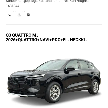
Scheckheftgepflegt, Zustand: unfallfrei, Fahrzeugnr.:
1431344
Wir rufen Sie an
PDF-Datei, Fahrzeugexposé drucken
Drucken, parken oder vergleichen
Q3
QUATTRO MJ
2026+QUATTRO+NAVI+PDC+EL. HECKKL.