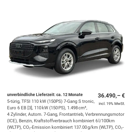
unverbindliche Lieferzeit: ca. 12 Monate
36.490,– €
5-türig, TFSI 110 kW (150PS) 7-Gang S tronic,
incl. 19% MwSt.
Euro 6 EB [3], 110 kW (150 PS), 1.498 cm³,
4 Zylinder, Autom. 7-Gang, Frontantrieb, Verbrennungsmotor
(ICE), Benzin, Kraftstoffverbrauch kombiniert 6 l/100km
(WLTP), CO₂-Emission kombiniert 137.00 g/km (WLTP), CO₂-