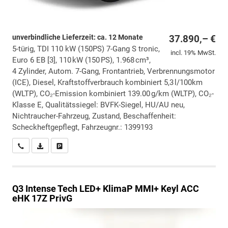
unverbindliche Lieferzeit: ca. 12 Monate
37.890,– €
5-türig, TDI 110 kW (150PS) 7-Gang S tronic,
incl. 19% MwSt.
Euro 6 EB [3], 110 kW (150 PS), 1.968 cm³,
4 Zylinder, Autom. 7-Gang, Frontantrieb, Verbrennungsmotor
(ICE), Diesel, Kraftstoffverbrauch kombiniert 5,3 l/100km
(WLTP), CO₂-Emission kombiniert 139.00 g/km (WLTP), CO₂-
Klasse E, Qualitätssiegel: BVFK-Siegel, HU/AU neu,
Nichtraucher-Fahrzeug, Zustand, Beschaffenheit:
Scheckheftgepflegt, Fahrzeugnr.: 1399193
Wir rufen Sie an
PDF-Datei, Fahrzeugexposé drucken
Drucken, parken oder vergleichen
Q3
Intense Tech LED+ KlimaP MMI+ Keyl ACC
eHK 17Z PrivG