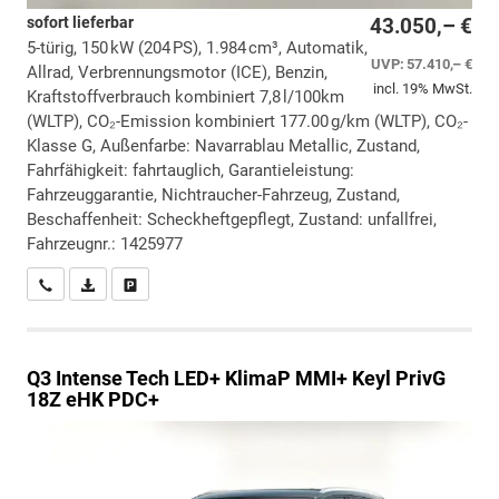
sofort lieferbar
43.050,– €
5-türig, 150 kW (204 PS), 1.984 cm³, Automatik,
UVP:
57.410,– €
Allrad, Verbrennungsmotor (ICE), Benzin,
incl. 19% MwSt.
Kraftstoffverbrauch kombiniert 7,8 l/100km
(WLTP), CO₂-Emission kombiniert 177.00 g/km (WLTP), CO₂-
Klasse G, Außenfarbe: Navarrablau Metallic, Zustand,
Fahrfähigkeit: fahrtauglich, Garantieleistung:
Fahrzeuggarantie, Nichtraucher-Fahrzeug, Zustand,
Beschaffenheit: Scheckheftgepflegt, Zustand: unfallfrei,
Fahrzeugnr.: 1425977
Wir rufen Sie an
PDF-Datei, Fahrzeugexposé drucken
Drucken, parken oder vergleichen
Q3
Intense Tech LED+ KlimaP MMI+ Keyl PrivG
18Z eHK PDC+