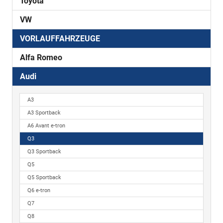
Toyota
VW
VORLAUFFAHRZEUGE
Alfa Romeo
Audi
A3
A3 Sportback
A6 Avant e-tron
Q3
Q3 Sportback
Q5
Q5 Sportback
Q6 e-tron
Q7
Q8