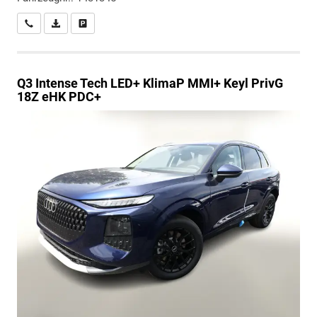
Wir rufen Sie an
PDF-Datei, Fahrzeugexposé drucken
Drucken, parken oder vergleichen
Q3
Intense Tech LED+ KlimaP MMI+ Keyl PrivG
18Z eHK PDC+