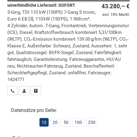
unverbindliche Lieferzeit: SOFORT
43.280,– €
5-türig, TDI 110 kW (150PS) 7-Gang S tronic,
incl. 19% MwSt.
Euro 6 EB [3], 110 kW (150 PS), 1.968 cm³,
4 Zylinder, Autom. 7-Gang, Frontantrieb, Verbrennungsmotor
(ICE), Diesel, Kraftstoffverbrauch kombiniert 5,3 l/100km
(WLTP), CO₂-Emission kombiniert 139.00 g/km (WLTP), CO₂-
Klasse E, Außenfarbe: Schwarz, Zustand, Aussehen: 1, sehr
gut, Qualitätssiegel: BVFK-Siegel, Zustand, Fahrfähigkeit:
fahrtauglich, Garantieleistung: Fahrzeuggarantie, HU/AU
neu, Nichtraucher-Fahrzeug, Zustand, Beschaffenheit:
Scheckheftgepflegt, Zustand: unfallfrei, Fahrzeugnr.:
1424771
Wir rufen Sie an
PDF-Datei, Fahrzeugexposé drucken
Drucken, parken oder vergleichen
Datensätze pro Seite:
10
20
50
100
250