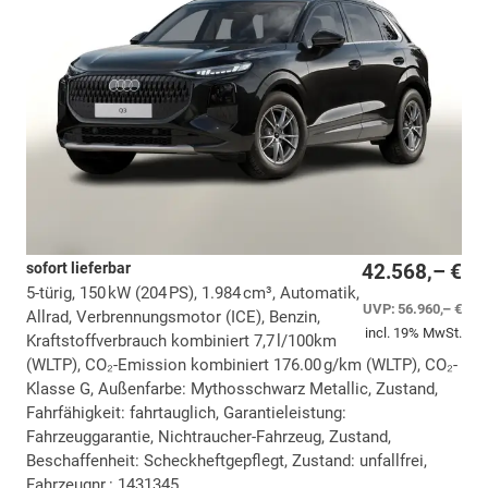
sofort lieferbar
42.568,– €
5-türig, 150 kW (204 PS), 1.984 cm³, Automatik,
UVP:
56.960,– €
Allrad, Verbrennungsmotor (ICE), Benzin,
incl. 19% MwSt.
Kraftstoffverbrauch kombiniert 7,7 l/100km
(WLTP), CO₂-Emission kombiniert 176.00 g/km (WLTP), CO₂-
Klasse G, Außenfarbe: Mythosschwarz Metallic, Zustand,
Fahrfähigkeit: fahrtauglich, Garantieleistung:
Fahrzeuggarantie, Nichtraucher-Fahrzeug, Zustand,
Beschaffenheit: Scheckheftgepflegt, Zustand: unfallfrei,
Fahrzeugnr.: 1431345