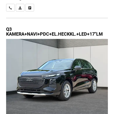
Wir rufen Sie an
PDF-Datei, Fahrzeugexposé drucken
Drucken, parken oder vergleichen
Q3
KAMERA+NAVI+PDC+EL.HECKKL.+LED+17"LM