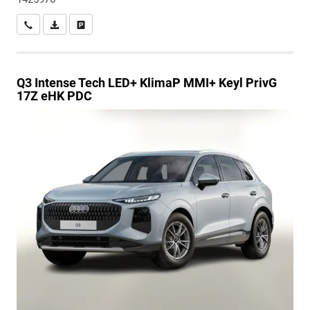
Wir rufen Sie an
PDF-Datei, Fahrzeugexposé drucken
Drucken, parken oder vergleichen
Q3
Intense Tech LED+ KlimaP MMI+ Keyl PrivG
17Z eHK PDC