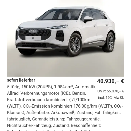
sofort lieferbar
40.930,– €
5-türig, 150 kW (204 PS), 1.984 cm³, Automatik,
UVP:
55.370,– €
Allrad, Verbrennungsmotor (ICE), Benzin,
incl. 19% MwSt.
Kraftstoffverbrauch kombiniert 7,7 l/100km
(WLTP), CO₂-Emission kombiniert 176.00 g/km (WLTP), CO₂-
Klasse G, Außenfarbe: Arkonaweiß, Zustand, Fahrfähigkeit:
fahrtauglich, Garantieleistung: Fahrzeuggarantie,
Nichtraucher-Fahrzeug, Zustand, Beschaffenheit: