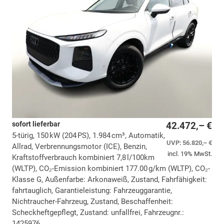
sofort lieferbar
42.472,– €
5-türig, 150 kW (204 PS), 1.984 cm³, Automatik,
UVP:
56.820,– €
Allrad, Verbrennungsmotor (ICE), Benzin,
incl. 19% MwSt.
Kraftstoffverbrauch kombiniert 7,8 l/100km
(WLTP), CO₂-Emission kombiniert 177.00 g/km (WLTP), CO₂-
Klasse G, Außenfarbe: Arkonaweiß, Zustand, Fahrfähigkeit:
fahrtauglich, Garantieleistung: Fahrzeuggarantie,
Nichtraucher-Fahrzeug, Zustand, Beschaffenheit:
Scheckheftgepflegt, Zustand: unfallfrei, Fahrzeugnr.:
1425976