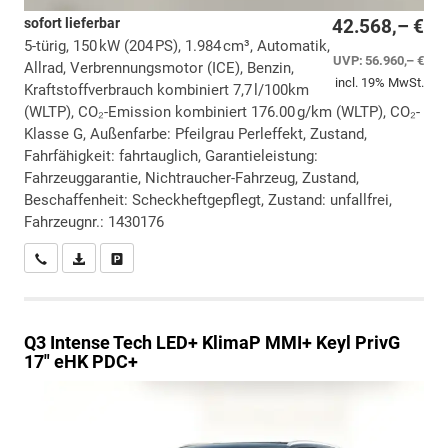
sofort lieferbar
42.568,– €
5-türig, 150 kW (204 PS), 1.984 cm³, Automatik,
UVP:
56.960,– €
Allrad, Verbrennungsmotor (ICE), Benzin,
incl. 19% MwSt.
Kraftstoffverbrauch kombiniert 7,7 l/100km
(WLTP), CO₂-Emission kombiniert 176.00 g/km (WLTP), CO₂-
Klasse G, Außenfarbe: Pfeilgrau Perleffekt, Zustand,
Fahrfähigkeit: fahrtauglich, Garantieleistung:
Fahrzeuggarantie, Nichtraucher-Fahrzeug, Zustand,
Beschaffenheit: Scheckheftgepflegt, Zustand: unfallfrei,
Fahrzeugnr.: 1430176
Wir rufen Sie an
PDF-Datei, Fahrzeugexposé drucken
Drucken, parken oder vergleichen
Q3
Intense Tech LED+ KlimaP MMI+ Keyl PrivG
17" eHK PDC+