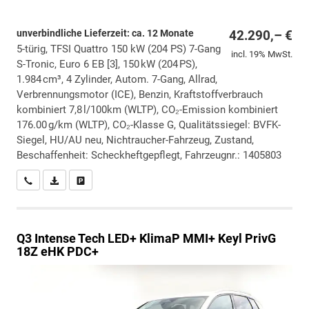
unverbindliche Lieferzeit: ca. 12 Monate
42.290,– €
5-türig, TFSI Quattro 150 kW (204 PS) 7-Gang
incl. 19% MwSt.
S-Tronic, Euro 6 EB [3], 150 kW (204 PS),
1.984 cm³, 4 Zylinder, Autom. 7-Gang, Allrad,
Verbrennungsmotor (ICE), Benzin, Kraftstoffverbrauch
kombiniert 7,8 l/100km (WLTP), CO₂-Emission kombiniert
176.00 g/km (WLTP), CO₂-Klasse G, Qualitätssiegel: BVFK-
Siegel, HU/AU neu, Nichtraucher-Fahrzeug, Zustand,
Beschaffenheit: Scheckheftgepflegt, Fahrzeugnr.: 1405803
Wir rufen Sie an
PDF-Datei, Fahrzeugexposé drucken
Drucken, parken oder vergleichen
Q3
Intense Tech LED+ KlimaP MMI+ Keyl PrivG
18Z eHK PDC+