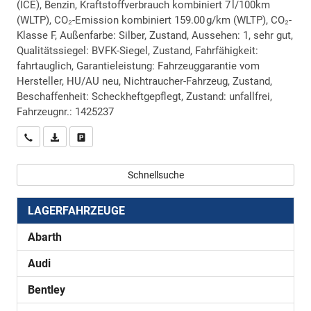
(ICE), Benzin, Kraftstoffverbrauch kombiniert 7 l/100km
(WLTP), CO₂-Emission kombiniert 159.00 g/km (WLTP), CO₂-
Klasse F, Außenfarbe: Silber, Zustand, Aussehen: 1, sehr gut,
Qualitätssiegel: BVFK-Siegel, Zustand, Fahrfähigkeit:
fahrtauglich, Garantieleistung: Fahrzeuggarantie vom
Hersteller, HU/AU neu, Nichtraucher-Fahrzeug, Zustand,
Beschaffenheit: Scheckheftgepflegt, Zustand: unfallfrei,
Fahrzeugnr.: 1425237
Wir rufen Sie an
PDF-Datei, Fahrzeugexposé drucken
Drucken, parken oder vergleichen
Schnellsuche
LAGERFAHRZEUGE
Abarth
Audi
Bentley