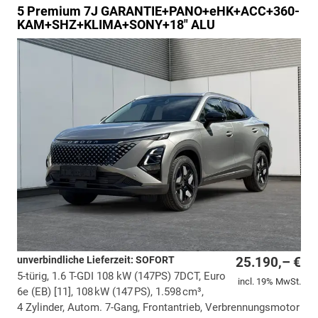
5
Premium 7J GARANTIE+PANO+eHK+ACC+360-
KAM+SHZ+KLIMA+SONY+18" ALU
unverbindliche Lieferzeit: SOFORT
25.190,– €
5-türig, 1.6 T-GDI 108 kW (147PS) 7DCT, Euro
incl. 19% MwSt.
6e (EB) [11], 108 kW (147 PS), 1.598 cm³,
4 Zylinder, Autom. 7-Gang, Frontantrieb, Verbrennungsmotor