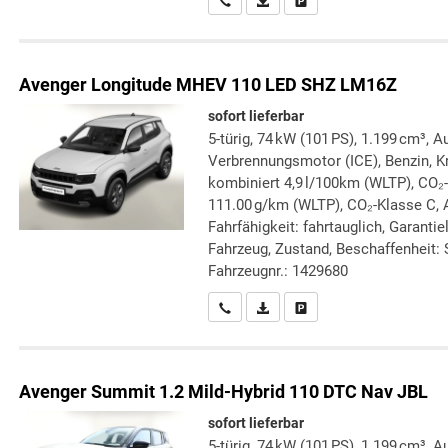
Wir rufen Sie an
PDF-Datei, Fahrzeugexposé druc
Drucken, parken oder verg
Avenger
Longitude MHEV 110 LED SHZ LM16Z
sofort lieferbar
5-türig, 74 kW (101 PS), 1.199 cm³, A
Verbrennungsmotor (ICE), Benzin, Kr
kombiniert 4,9 l/100km (WLTP), CO₂
111.00 g/km (WLTP), CO₂-Klasse C, 
Fahrfähigkeit: fahrtauglich, Garanti
Fahrzeug, Zustand, Beschaffenheit: S
Fahrzeugnr.: 1429680
Wir rufen Sie an
PDF-Datei, Fahrzeugexposé druc
Drucken, parken oder verg
Avenger
Summit 1.2 Mild-Hybrid 110 DTC Nav JBL
sofort lieferbar
5-türig, 74 kW (101 PS), 1.199 cm³, A