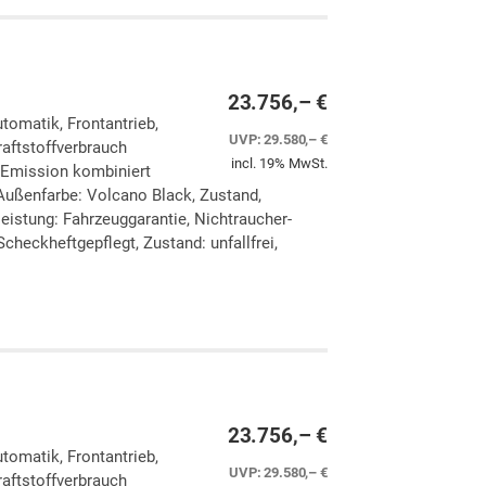
23.756,– €
utomatik, Frontantrieb,
UVP:
29.580,– €
aftstoffverbrauch
incl. 19% MwSt.
-Emission kombiniert
Außenfarbe: Volcano Black, Zustand,
eleistung: Fahrzeuggarantie, Nichtraucher-
checkheftgepflegt, Zustand: unfallfrei,
ken
leichen
23.756,– €
utomatik, Frontantrieb,
UVP:
29.580,– €
aftstoffverbrauch