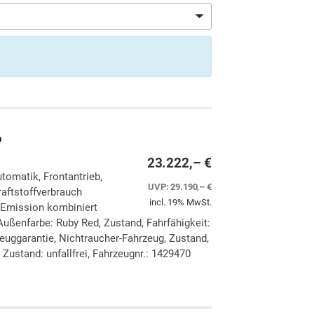
o
23.222,– €
utomatik, Frontantrieb,
UVP:
29.190,– €
aftstoffverbrauch
incl. 19% MwSt.
-Emission kombiniert
ußenfarbe: Ruby Red, Zustand, Fahrfähigkeit:
zeuggarantie, Nichtraucher-Fahrzeug, Zustand,
Zustand: unfallfrei, Fahrzeugnr.: 1429470
ken
leichen