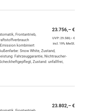
ken
leichen
23.756,– €
utomatik, Frontantrieb,
UVP:
29.580,– €
aftstoffverbrauch
incl. 19% MwSt.
-Emission kombiniert
Außenfarbe: Snow White, Zustand,
eleistung: Fahrzeuggarantie, Nichtraucher-
checkheftgepflegt, Zustand: unfallfrei,
ken
leichen
23.802,– €
utomatik, Frontantrieb,