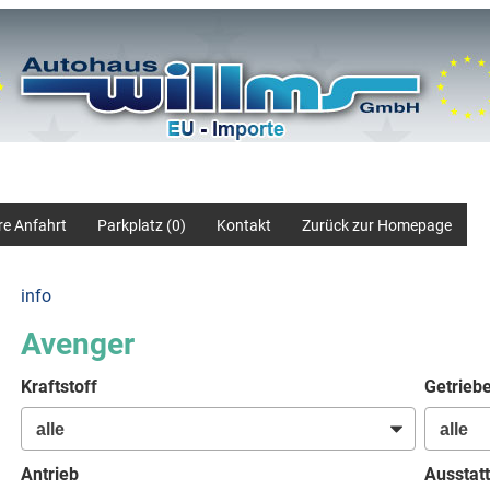
re Anfahrt
Parkplatz (
0
)
Kontakt
Zurück zur Homepage
info
Avenger
Kraftstoff
Getrieb
Antrieb
Ausstatt