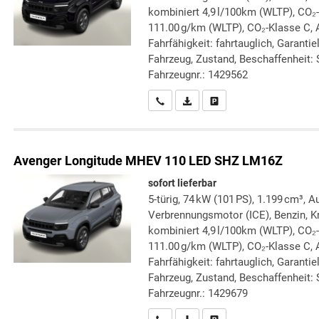
kombiniert 4,9 l/100km (WLTP), CO₂
111.00 g/km (WLTP), CO₂-Klasse C, 
Fahrfähigkeit: fahrtauglich, Garanti
Fahrzeug, Zustand, Beschaffenheit: S
Fahrzeugnr.: 1429562
Wir rufen Sie an
PDF-Datei, Fahrzeugexposé druc
Drucken, parken oder verg
Avenger
Longitude MHEV 110 LED SHZ LM16Z
sofort lieferbar
5-türig, 74 kW (101 PS), 1.199 cm³, A
Verbrennungsmotor (ICE), Benzin, Kr
kombiniert 4,9 l/100km (WLTP), CO₂
111.00 g/km (WLTP), CO₂-Klasse C, 
Fahrfähigkeit: fahrtauglich, Garanti
Fahrzeug, Zustand, Beschaffenheit: S
Fahrzeugnr.: 1429679