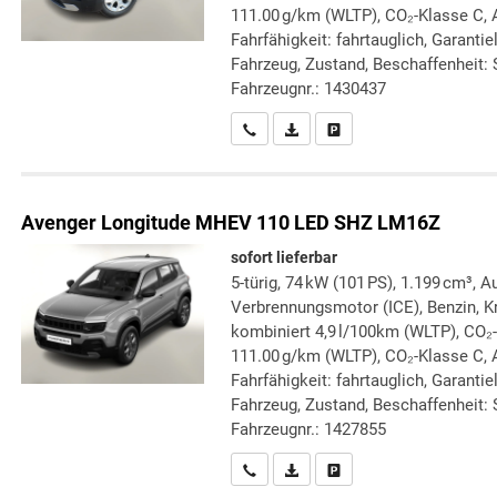
111.00 g/km (WLTP), CO₂-Klasse C, 
Fahrfähigkeit: fahrtauglich, Garanti
Fahrzeug, Zustand, Beschaffenheit: S
Fahrzeugnr.: 1430437
Wir rufen Sie an
PDF-Datei, Fahrzeugexposé druc
Drucken, parken oder verg
Avenger
Longitude MHEV 110 LED SHZ LM16Z
sofort lieferbar
5-türig, 74 kW (101 PS), 1.199 cm³, A
Verbrennungsmotor (ICE), Benzin, Kr
kombiniert 4,9 l/100km (WLTP), CO₂
111.00 g/km (WLTP), CO₂-Klasse C, A
Fahrfähigkeit: fahrtauglich, Garanti
Fahrzeug, Zustand, Beschaffenheit: S
Fahrzeugnr.: 1427855
Wir rufen Sie an
PDF-Datei, Fahrzeugexposé druc
Drucken, parken oder verg