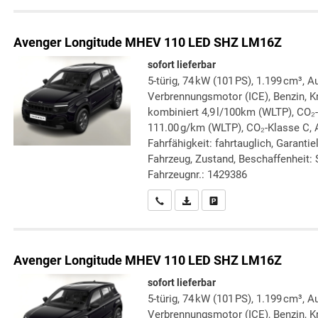
Avenger
Longitude MHEV 110 LED SHZ LM16Z
sofort lieferbar
5-türig, 74 kW (101 PS), 1.199 cm³, A
Verbrennungsmotor (ICE), Benzin, Kr
kombiniert 4,9 l/100km (WLTP), CO₂
111.00 g/km (WLTP), CO₂-Klasse C, 
Fahrfähigkeit: fahrtauglich, Garanti
Fahrzeug, Zustand, Beschaffenheit: S
Fahrzeugnr.: 1429386
Wir rufen Sie an
PDF-Datei, Fahrzeugexposé druc
Drucken, parken oder verg
Avenger
Longitude MHEV 110 LED SHZ LM16Z
sofort lieferbar
5-türig, 74 kW (101 PS), 1.199 cm³, A
Verbrennungsmotor (ICE), Benzin, Kr