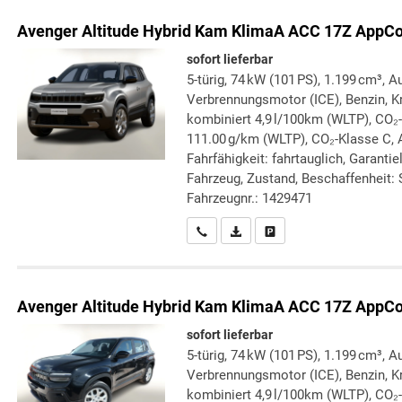
Avenger
Altitude Hybrid Kam KlimaA ACC 17Z AppC
sofort lieferbar
5-türig, 74 kW (101 PS), 1.199 cm³, A
Verbrennungsmotor (ICE), Benzin, Kr
kombiniert 4,9 l/100km (WLTP), CO₂
111.00 g/km (WLTP), CO₂-Klasse C, A
Fahrfähigkeit: fahrtauglich, Garanti
Fahrzeug, Zustand, Beschaffenheit: S
Fahrzeugnr.: 1429471
Wir rufen Sie an
PDF-Datei, Fahrzeugexposé druc
Drucken, parken oder verg
Avenger
Altitude Hybrid Kam KlimaA ACC 17Z AppC
sofort lieferbar
5-türig, 74 kW (101 PS), 1.199 cm³, A
Verbrennungsmotor (ICE), Benzin, Kr
kombiniert 4,9 l/100km (WLTP), CO₂