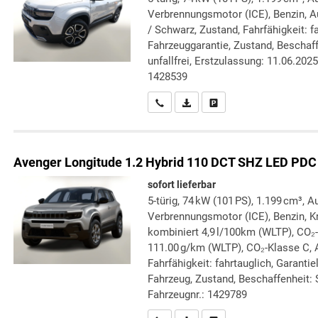
Verbrennungsmotor (ICE), Benzin, A
/ Schwarz, Zustand, Fahrfähigkeit: fa
Fahrzeuggarantie, Zustand, Beschaff
unfallfrei, Erstzulassung: 11.06.202
1428539
Wir rufen Sie an
PDF-Datei, Fahrzeugexposé druc
Drucken, parken oder verg
Avenger
Longitude 1.2 Hybrid 110 DCT SHZ LED PDC
sofort lieferbar
5-türig, 74 kW (101 PS), 1.199 cm³, A
Verbrennungsmotor (ICE), Benzin, Kr
kombiniert 4,9 l/100km (WLTP), CO₂
111.00 g/km (WLTP), CO₂-Klasse C, A
Fahrfähigkeit: fahrtauglich, Garanti
Fahrzeug, Zustand, Beschaffenheit: S
Fahrzeugnr.: 1429789