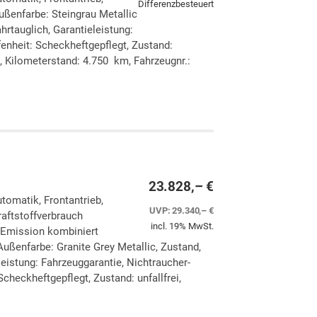
Differenzbesteuert
ußenfarbe: Steingrau Metallic
hrtauglich, Garantieleistung:
enheit: Scheckheftgepflegt, Zustand:
5, Kilometerstand: 4.750 km, Fahrzeugnr.:
ken
leichen
23.828,– €
utomatik, Frontantrieb,
UVP:
29.340,– €
aftstoffverbrauch
incl. 19% MwSt.
-Emission kombiniert
ußenfarbe: Granite Grey Metallic, Zustand,
eleistung: Fahrzeuggarantie, Nichtraucher-
checkheftgepflegt, Zustand: unfallfrei,