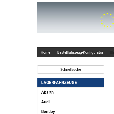
+49 (0) 2403 23062
Home
Bestellfahrzeug-Konfigurator
Ih
Schnellsuche
LAGERFAHRZEUGE
Abarth
Audi
Bentley