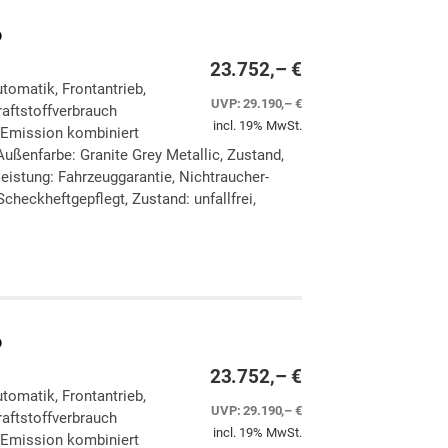
o
23.752,– €
utomatik, Frontantrieb,
UVP:
29.190,– €
aftstoffverbrauch
incl. 19% MwSt.
-Emission kombiniert
ußenfarbe: Granite Grey Metallic, Zustand,
eleistung: Fahrzeuggarantie, Nichtraucher-
checkheftgepflegt, Zustand: unfallfrei,
ken
leichen
o
23.752,– €
utomatik, Frontantrieb,
UVP:
29.190,– €
aftstoffverbrauch
incl. 19% MwSt.
-Emission kombiniert