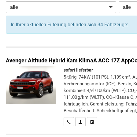
In Ihrer aktuellen Filterung befinden sich
34
Fahrzeuge:
Avenger
Altitude Hybrid Kam KlimaA ACC 17Z AppC
sofort lieferbar
5-türig, 74 kW (101 PS), 1.199 cm³, A
Verbrennungsmotor (ICE), Benzin, Kr
kombiniert 4,9 l/100km (WLTP), CO₂
111.00 g/km (WLTP), CO₂-Klasse C, A
fahrtauglich, Garantieleistung: Fahr
Beschaffenheit: Scheckheftgepflegt, 
Wir rufen Sie an
PDF-Datei, Fahrzeugexposé druc
Drucken, parken oder verg