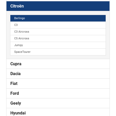
Citroën
Berlingo
C3
C3 Aircross
C5 Aircross
Jumpy
SpaceTourer
Cupra
Dacia
Fiat
Ford
Geely
Hyundai