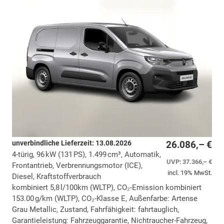
unverbindliche Lieferzeit:
13.08.2026
26.086,– €
4-türig, 96 kW (131 PS), 1.499 cm³, Automatik,
UVP:
37.366,– €
Frontantrieb, Verbrennungsmotor (ICE),
incl. 19% MwSt.
Diesel, Kraftstoffverbrauch
kombiniert 5,8 l/100km (WLTP), CO₂-Emission kombiniert
153.00 g/km (WLTP), CO₂-Klasse E, Außenfarbe: Artense
Grau Metallic, Zustand, Fahrfähigkeit: fahrtauglich,
Garantieleistung: Fahrzeuggarantie, Nichtraucher-Fahrzeug,