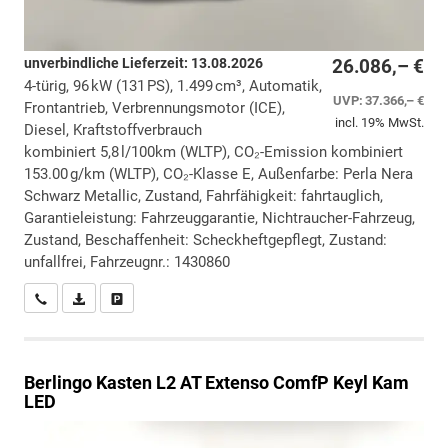
unverbindliche Lieferzeit:
13.08.2026
26.086,– €
4-türig, 96 kW (131 PS), 1.499 cm³, Automatik,
UVP:
37.366,– €
Frontantrieb, Verbrennungsmotor (ICE),
incl. 19% MwSt.
Diesel, Kraftstoffverbrauch
kombiniert 5,8 l/100km (WLTP), CO₂-Emission kombiniert
153.00 g/km (WLTP), CO₂-Klasse E, Außenfarbe: Perla Nera
Schwarz Metallic, Zustand, Fahrfähigkeit: fahrtauglich,
Garantieleistung: Fahrzeuggarantie, Nichtraucher-Fahrzeug,
Zustand, Beschaffenheit: Scheckheftgepflegt, Zustand:
unfallfrei, Fahrzeugnr.: 1430860
Wir rufen Sie an
PDF-Datei, Fahrzeugexposé drucken
Drucken, parken oder vergleichen
Berlingo
Kasten L2 AT Extenso ComfP Keyl Kam
LED