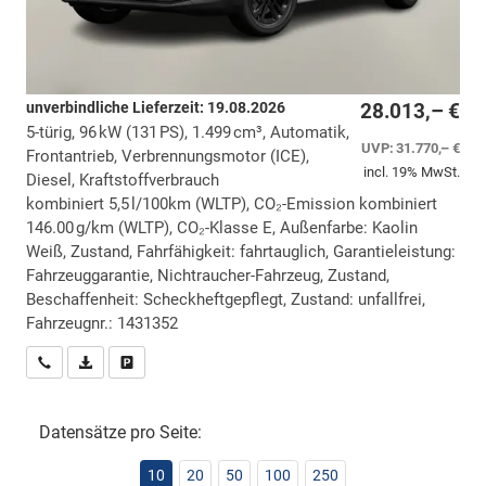
unverbindliche Lieferzeit:
19.08.2026
28.013,– €
5-türig, 96 kW (131 PS), 1.499 cm³, Automatik,
UVP:
31.770,– €
Frontantrieb, Verbrennungsmotor (ICE),
incl. 19% MwSt.
Diesel, Kraftstoffverbrauch
kombiniert 5,5 l/100km (WLTP), CO₂-Emission kombiniert
146.00 g/km (WLTP), CO₂-Klasse E, Außenfarbe: Kaolin
Weiß, Zustand, Fahrfähigkeit: fahrtauglich, Garantieleistung:
Fahrzeuggarantie, Nichtraucher-Fahrzeug, Zustand,
Beschaffenheit: Scheckheftgepflegt, Zustand: unfallfrei,
Fahrzeugnr.: 1431352
Wir rufen Sie an
PDF-Datei, Fahrzeugexposé drucken
Drucken, parken oder vergleichen
Datensätze pro Seite:
10
20
50
100
250