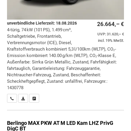
unverbindliche Lieferzeit:
18.08.2026
26.664,– €
4-türig, 74 kW (101 PS), 1.499 cm³,
UVP:
31.620,– €
Schaltgetriebe, Frontantrieb,
incl. 19% MwSt.
Verbrennungsmotor (ICE), Diesel,
Kraftstoffverbrauch kombiniert 5,3 l/100km (WLTP), CO₂-
Emission kombiniert 140.00 g/km (WLTP), CO₂-Klasse E,
Außenfarbe: Sirrka Grün Metallic, Zustand, Fahrfähigkeit:
fahrtauglich, Garantieleistung: Fahrzeuggarantie,
Nichtraucher-Fahrzeug, Zustand, Beschaffenheit:
Scheckheftgepflegt, Zustand: unfallfrei, Fahrzeugnr.:
1430778
Wir rufen Sie an
PDF-Datei, Fahrzeugexposé drucken
Drucken, parken oder vergleichen
Berlingo
MAX PKW AT M LED Kam LHZ PrivG
DigC BT