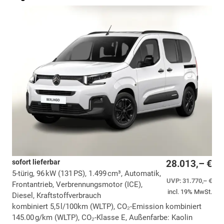
sofort lieferbar
28.013,– €
5-türig, 96 kW (131 PS), 1.499 cm³, Automatik,
UVP:
31.770,– €
Frontantrieb, Verbrennungsmotor (ICE),
incl. 19% MwSt.
Diesel, Kraftstoffverbrauch
kombiniert 5,5 l/100km (WLTP), CO₂-Emission kombiniert
145.00 g/km (WLTP), CO₂-Klasse E, Außenfarbe: Kaolin