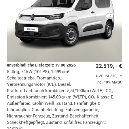
unverbindliche Lieferzeit:
19.08.2026
22.519,– €
5-türig, 74 kW (101 PS), 1.499 cm³,
UVP:
24.320,– €
Schaltgetriebe, Frontantrieb,
incl. 19% MwSt.
Verbrennungsmotor (ICE), Diesel,
Kraftstoffverbrauch kombiniert 5,5 l/100km (WLTP), CO₂-
Emission kombiniert 145.00 g/km (WLTP), CO₂-Klasse E,
Außenfarbe: Kaolin Weiß, Zustand, Fahrfähigkeit:
fahrtauglich, Garantieleistung: Fahrzeuggarantie,
Nichtraucher-Fahrzeug, Zustand, Beschaffenheit:
Scheckheftgepflegt, Zustand: unfallfrei, Fahrzeugnr.:
1431351