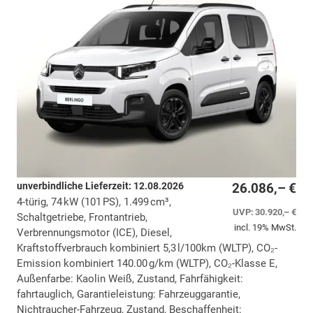
unverbindliche Lieferzeit:
12.08.2026
26.086,– €
4-türig, 74 kW (101 PS), 1.499 cm³,
UVP:
30.920,– €
Schaltgetriebe, Frontantrieb,
incl. 19% MwSt.
Verbrennungsmotor (ICE), Diesel,
Kraftstoffverbrauch kombiniert 5,3 l/100km (WLTP), CO₂-
Emission kombiniert 140.00 g/km (WLTP), CO₂-Klasse E,
Außenfarbe: Kaolin Weiß, Zustand, Fahrfähigkeit:
fahrtauglich, Garantieleistung: Fahrzeuggarantie,
Nichtraucher-Fahrzeug, Zustand, Beschaffenheit: