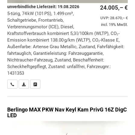
unverbindliche Lieferzeit:
19.08.2026
24.005,– €
5-türig, 74 kW (101 PS), 1.499 cm³,
UVP:
28.670,– €
Schaltgetriebe, Frontantrieb,
incl. 19% MwSt.
Verbrennungsmotor (ICE), Diesel,
Kraftstoffverbrauch kombiniert 5,3 l/100km (WLTP), CO₂-
Emission kombiniert 138.00 g/km (WLTP), CO₂-Klasse E,
Außenfarbe: Artense Grau Metallic, Zustand, Fahrfähigkeit:
fahrtauglich, Garantieleistung: Fahrzeuggarantie,
Nichtraucher-Fahrzeug, Zustand, Beschaffenheit:
Scheckheftgepflegt, Zustand: unfallfrei, Fahrzeugnr.:
1431353
Wir rufen Sie an
PDF-Datei, Fahrzeugexposé drucken
Drucken, parken oder vergleichen
Berlingo
MAX PKW Nav Keyl Kam PrivG 16Z DigC
LED