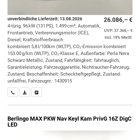
unverbindliche Lieferzeit:
13.08.2026
26.086,– €
4-türig, 96 kW (131 PS), 1.499 cm³, Automatik,
UVP:
37.366,– €
Frontantrieb, Verbrennungsmotor (ICE),
incl. 19% MwSt.
Diesel, Kraftstoffverbrauch
kombiniert 5,8 l/100km (WLTP), CO₂-Emission kombiniert
153.00 g/km (WLTP), CO₂-Klasse E, Außenfarbe: Perla Nera
Schwarz Metallic, Zustand, Fahrfähigkeit: fahrtauglich,
Garantieleistung: Fahrzeuggarantie, Nichtraucher-Fahrzeug,
Zustand, Beschaffenheit: Scheckheftgepflegt, Zustand:
unfallfrei, Fahrzeugnr.: 1430915
Wir rufen Sie an
PDF-Datei, Fahrzeugexposé drucken
Drucken, parken oder vergleichen
Berlingo
MAX PKW Nav Keyl Kam PrivG 16Z DigC
LED