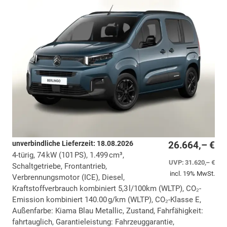
unverbindliche Lieferzeit:
18.08.2026
26.664,– €
4-türig, 74 kW (101 PS), 1.499 cm³,
UVP:
31.620,– €
Schaltgetriebe, Frontantrieb,
incl. 19% MwSt.
Verbrennungsmotor (ICE), Diesel,
Kraftstoffverbrauch kombiniert 5,3 l/100km (WLTP), CO₂-
Emission kombiniert 140.00 g/km (WLTP), CO₂-Klasse E,
Außenfarbe: Kiama Blau Metallic, Zustand, Fahrfähigkeit:
fahrtauglich, Garantieleistung: Fahrzeuggarantie,