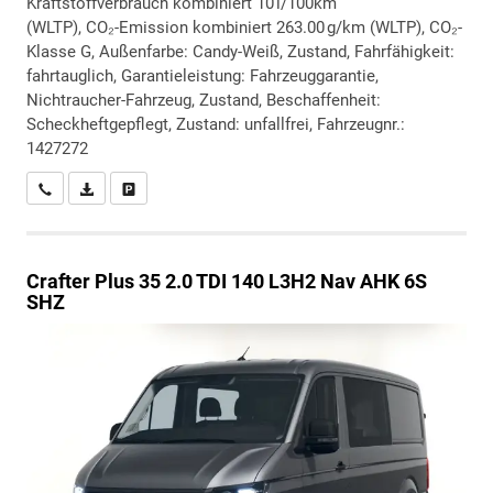
Kraftstoffverbrauch kombiniert 10 l/100km
(WLTP), CO₂-Emission kombiniert 263.00 g/km (WLTP), CO₂-
Klasse G, Außenfarbe: Candy-Weiß, Zustand, Fahrfähigkeit:
fahrtauglich, Garantieleistung: Fahrzeuggarantie,
Nichtraucher-Fahrzeug, Zustand, Beschaffenheit:
Scheckheftgepflegt, Zustand: unfallfrei, Fahrzeugnr.:
1427272
Wir rufen Sie an
PDF-Datei, Fahrzeugexposé drucken
Drucken, parken oder vergleichen
Crafter
Plus 35 2.0 TDI 140 L3H2 Nav AHK 6S
SHZ