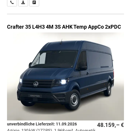
Wir rufen Sie an
PDF-Datei, Fahrzeugexposé drucken
Drucken, parken oder vergleichen
Crafter
35 L4H3 4M 3S AHK Temp AppCo 2xPDC
unverbindliche Lieferzeit:
11.09.2026
48.159,– €
4-türig, 130 kW (177 PS), 1.968 cm³, Automatik,