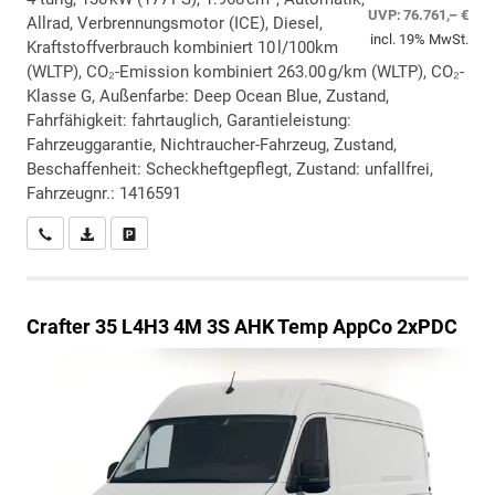
UVP:
76.761,– €
Allrad, Verbrennungsmotor (ICE), Diesel,
incl. 19% MwSt.
Kraftstoffverbrauch kombiniert 10 l/100km
(WLTP), CO₂-Emission kombiniert 263.00 g/km (WLTP), CO₂-
Klasse G, Außenfarbe: Deep Ocean Blue, Zustand,
Fahrfähigkeit: fahrtauglich, Garantieleistung:
Fahrzeuggarantie, Nichtraucher-Fahrzeug, Zustand,
Beschaffenheit: Scheckheftgepflegt, Zustand: unfallfrei,
Fahrzeugnr.: 1416591
Wir rufen Sie an
PDF-Datei, Fahrzeugexposé drucken
Drucken, parken oder vergleichen
Crafter
35 L4H3 4M 3S AHK Temp AppCo 2xPDC