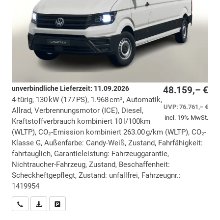
unverbindliche Lieferzeit:
11.09.2026
48.159,– €
4-türig, 130 kW (177 PS), 1.968 cm³, Automatik,
UVP:
76.761,– €
Allrad, Verbrennungsmotor (ICE), Diesel,
incl. 19% MwSt.
Kraftstoffverbrauch kombiniert 10 l/100km
(WLTP), CO₂-Emission kombiniert 263.00 g/km (WLTP), CO₂-
Klasse G, Außenfarbe: Candy-Weiß, Zustand, Fahrfähigkeit:
fahrtauglich, Garantieleistung: Fahrzeuggarantie,
Nichtraucher-Fahrzeug, Zustand, Beschaffenheit:
Scheckheftgepflegt, Zustand: unfallfrei, Fahrzeugnr.:
1419954
Wir rufen Sie an
PDF-Datei, Fahrzeugexposé drucken
Drucken, parken oder vergleichen