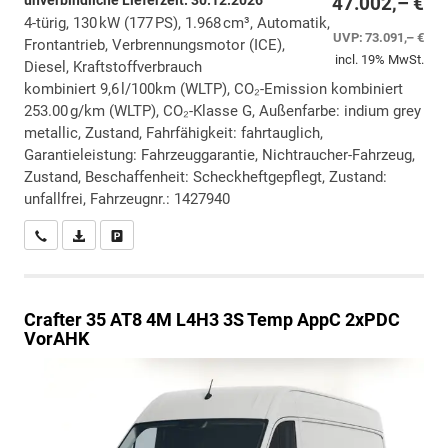
unverbindliche Lieferzeit:
30.12.2026
47.002,– €
4-türig, 130 kW (177 PS), 1.968 cm³, Automatik,
UVP:
73.091,– €
Frontantrieb, Verbrennungsmotor (ICE),
incl. 19% MwSt.
Diesel, Kraftstoffverbrauch
kombiniert 9,6 l/100km (WLTP), CO₂-Emission kombiniert
253.00 g/km (WLTP), CO₂-Klasse G, Außenfarbe: indium grey
metallic, Zustand, Fahrfähigkeit: fahrtauglich,
Garantieleistung: Fahrzeuggarantie, Nichtraucher-Fahrzeug,
Zustand, Beschaffenheit: Scheckheftgepflegt, Zustand:
unfallfrei, Fahrzeugnr.: 1427940
Wir rufen Sie an
PDF-Datei, Fahrzeugexposé drucken
Drucken, parken oder vergleichen
Crafter
35 AT8 4M L4H3 3S Temp AppC 2xPDC
VorAHK