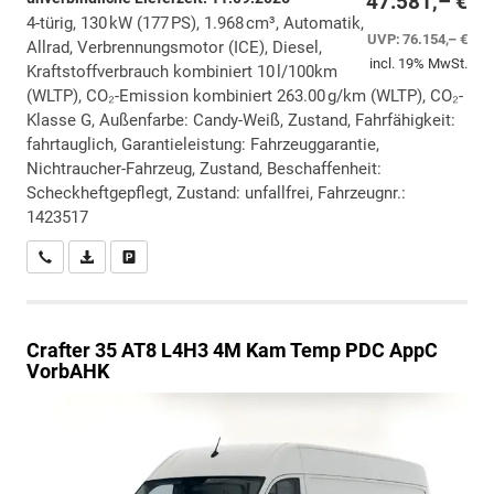
47.581,– €
4-türig, 130 kW (177 PS), 1.968 cm³, Automatik,
UVP:
76.154,– €
Allrad, Verbrennungsmotor (ICE), Diesel,
incl. 19% MwSt.
Kraftstoffverbrauch kombiniert 10 l/100km
(WLTP), CO₂-Emission kombiniert 263.00 g/km (WLTP), CO₂-
Klasse G, Außenfarbe: Candy-Weiß, Zustand, Fahrfähigkeit:
fahrtauglich, Garantieleistung: Fahrzeuggarantie,
Nichtraucher-Fahrzeug, Zustand, Beschaffenheit:
Scheckheftgepflegt, Zustand: unfallfrei, Fahrzeugnr.:
1423517
Wir rufen Sie an
PDF-Datei, Fahrzeugexposé drucken
Drucken, parken oder vergleichen
Crafter
35 AT8 L4H3 4M Kam Temp PDC AppC
VorbAHK