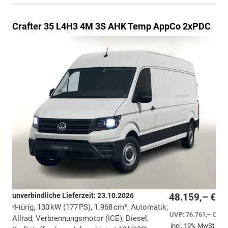
Crafter
35 L4H3 4M 3S AHK Temp AppCo 2xPDC
unverbindliche Lieferzeit:
23.10.2026
48.159,– €
4-türig, 130 kW (177 PS), 1.968 cm³, Automatik,
UVP:
76.761,– €
Allrad, Verbrennungsmotor (ICE), Diesel,
incl. 19% MwSt.