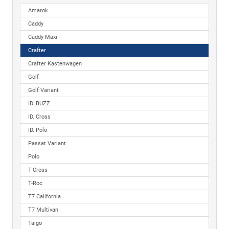
Amarok
Caddy
Caddy Maxi
Crafter
Crafter Kastenwagen
Golf
Golf Variant
ID. BUZZ
ID. Cross
ID. Polo
Passat Variant
Polo
T-Cross
T-Roc
T7 California
T7 Multivan
Taigo