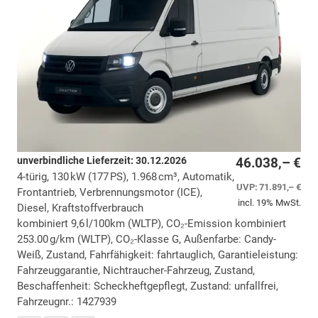
unverbindliche Lieferzeit:
30.12.2026
46.038,– €
4-türig, 130 kW (177 PS), 1.968 cm³, Automatik,
UVP:
71.891,– €
Frontantrieb, Verbrennungsmotor (ICE),
incl. 19% MwSt.
Diesel, Kraftstoffverbrauch
kombiniert 9,6 l/100km (WLTP), CO₂-Emission kombiniert
253.00 g/km (WLTP), CO₂-Klasse G, Außenfarbe: Candy-
Weiß, Zustand, Fahrfähigkeit: fahrtauglich, Garantieleistung:
Fahrzeuggarantie, Nichtraucher-Fahrzeug, Zustand,
Beschaffenheit: Scheckheftgepflegt, Zustand: unfallfrei,
Fahrzeugnr.: 1427939