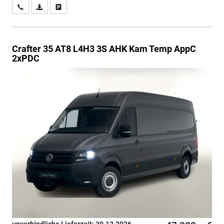
Wir rufen Sie an
PDF-Datei, Fahrzeugexposé drucken
Drucken, parken oder vergleichen
Crafter
35 AT8 L4H3 3S AHK Kam Temp AppC
2xPDC