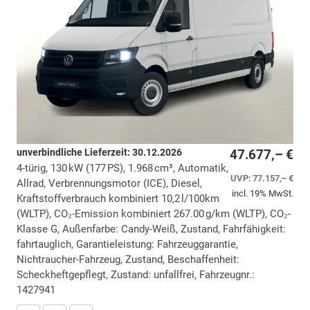
unverbindliche Lieferzeit:
30.12.2026
47.677,– €
4-türig, 130 kW (177 PS), 1.968 cm³, Automatik,
UVP:
77.157,– €
Allrad, Verbrennungsmotor (ICE), Diesel,
incl. 19% MwSt.
Kraftstoffverbrauch kombiniert 10,2 l/100km
(WLTP), CO₂-Emission kombiniert 267.00 g/km (WLTP), CO₂-
Klasse G, Außenfarbe: Candy-Weiß, Zustand, Fahrfähigkeit:
fahrtauglich, Garantieleistung: Fahrzeuggarantie,
Nichtraucher-Fahrzeug, Zustand, Beschaffenheit:
Scheckheftgepflegt, Zustand: unfallfrei, Fahrzeugnr.:
1427941