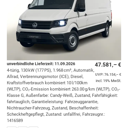
unverbindliche Lieferzeit:
11.09.2026
47.581,– €
4-türig, 130 kW (177 PS), 1.968 cm³, Automatik,
UVP:
76.154,– €
Allrad, Verbrennungsmotor (ICE), Diesel,
incl. 19% MwSt.
Kraftstoffverbrauch kombiniert 10 l/100km
(WLTP), CO₂-Emission kombiniert 263.00 g/km (WLTP), CO₂-
Klasse G, Außenfarbe: Candy-Weiß, Zustand, Fahrfähigkeit:
fahrtauglich, Garantieleistung: Fahrzeuggarantie,
Nichtraucher-Fahrzeug, Zustand, Beschaffenheit:
Scheckheftgepflegt, Zustand: unfallfrei, Fahrzeugnr.:
1416589