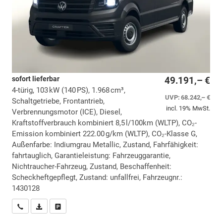
sofort lieferbar
49.191,– €
4-türig, 103 kW (140 PS), 1.968 cm³,
UVP:
68.242,– €
Schaltgetriebe, Frontantrieb,
incl. 19% MwSt.
Verbrennungsmotor (ICE), Diesel,
Kraftstoffverbrauch kombiniert 8,5 l/100km (WLTP), CO₂-
Emission kombiniert 222.00 g/km (WLTP), CO₂-Klasse G,
Außenfarbe: Indiumgrau Metallic, Zustand, Fahrfähigkeit:
fahrtauglich, Garantieleistung: Fahrzeuggarantie,
Nichtraucher-Fahrzeug, Zustand, Beschaffenheit:
Scheckheftgepflegt, Zustand: unfallfrei, Fahrzeugnr.:
1430128
Wir rufen Sie an
PDF-Datei, Fahrzeugexposé drucken
Drucken, parken oder vergleichen