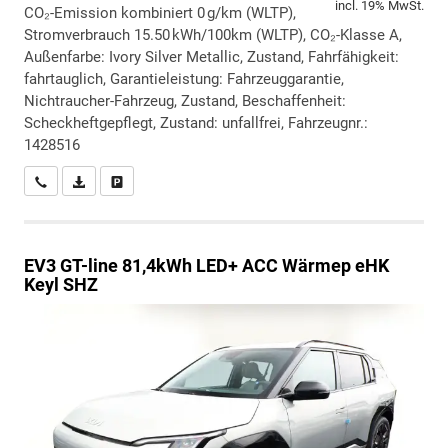
incl. 19% MwSt.
CO₂-Emission kombiniert 0 g/km (WLTP),
Stromverbrauch 15.50 kWh/100km (WLTP), CO₂-Klasse A,
Außenfarbe: Ivory Silver Metallic, Zustand, Fahrfähigkeit:
fahrtauglich, Garantieleistung: Fahrzeuggarantie,
Nichtraucher-Fahrzeug, Zustand, Beschaffenheit:
Scheckheftgepflegt, Zustand: unfallfrei, Fahrzeugnr.:
1428516
Wir rufen Sie an
PDF-Datei, Fahrzeugexposé drucken
Drucken, parken oder vergleichen
EV3
GT-line 81,4kWh LED+ ACC Wärmep eHK
Keyl SHZ