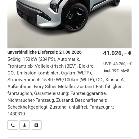
unverbindliche Lieferzeit:
21.08.2026
41.026,– €
5-türig, 150 kW (204 PS), Automatik,
UVP:
48.780,– €
Frontantrieb, Vollelektrisch (BEV), Elektro,
incl. 19% MwSt.
CO₂-Emission kombiniert 0 g/km (WLTP),
Stromverbrauch 15.40 kWh/100km (WLTP), CO₂-Klasse A,
Außenfarbe: Ivory Silber Metallic, Zustand, Fahrfähigkeit:
fahrtauglich, Garantieleistung: Fahrzeuggarantie,
Nichtraucher-Fahrzeug, Zustand, Beschaffenheit:
Scheckheftgepflegt, Zustand: unfallfrei, Fahrzeugnr.:
1430810
Wir rufen Sie an
PDF-Datei, Fahrzeugexposé drucken
Drucken, parken oder vergleichen