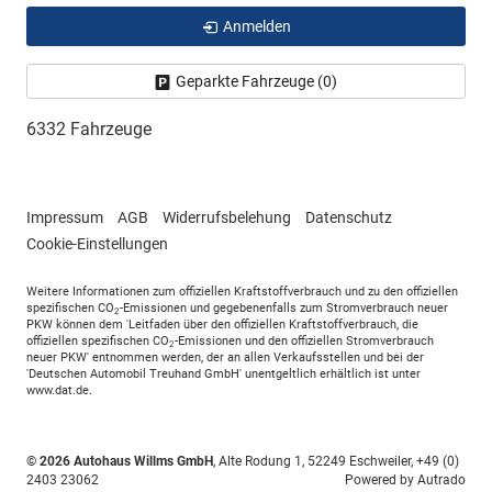
Anmelden
Geparkte Fahrzeuge (
0
)
6332 Fahrzeuge
Impressum
AGB
Widerrufsbelehung
Datenschutz
Cookie-Einstellungen
Weitere Informationen zum offiziellen Kraftstoffverbrauch und zu den offiziellen
spezifischen CO
-Emissionen und gegebenenfalls zum Stromverbrauch neuer
2
PKW können dem 'Leitfaden über den offiziellen Kraftstoffverbrauch, die
offiziellen spezifischen CO
-Emissionen und den offiziellen Stromverbrauch
2
neuer PKW' entnommen werden, der an allen Verkaufsstellen und bei der
'Deutschen Automobil Treuhand GmbH' unentgeltlich erhältlich ist unter
www.dat.de.
© 2026
Autohaus Willms GmbH
,
Alte Rodung 1
,
52249
Eschweiler,
+49 (0)
2403 23062
Powered by Autrado