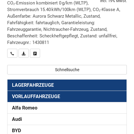
incl. 19% MwSt.
CO₂-Emission kombiniert 0 g/km (WLTP),
Stromverbrauch 15.40 kWh/100km (WLTP), CO₂-Klasse A,
Außenfarbe: Aurora Schwarz Metallic, Zustand,
Fahrfähigkeit: fahrtauglich, Garantieleistung:
Fahrzeuggarantie, Nichtraucher-Fahrzeug, Zustand,
Beschaffenheit: Scheckheftgepflegt, Zustand: unfallfrei,
Fahrzeugnr.: 1430811
Wir rufen Sie an
PDF-Datei, Fahrzeugexposé drucken
Drucken, parken oder vergleichen
Schnellsuche
LAGERFAHRZEUGE
VORLAUFFAHRZEUGE
Alfa Romeo
Audi
BYD