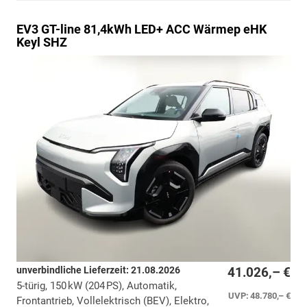
EV3
GT-line 81,4kWh LED+ ACC Wärmep eHK
Keyl SHZ
unverbindliche Lieferzeit:
21.08.2026
41.026,– €
5-türig, 150 kW (204 PS), Automatik,
UVP:
48.780,– €
Frontantrieb, Vollelektrisch (BEV), Elektro,