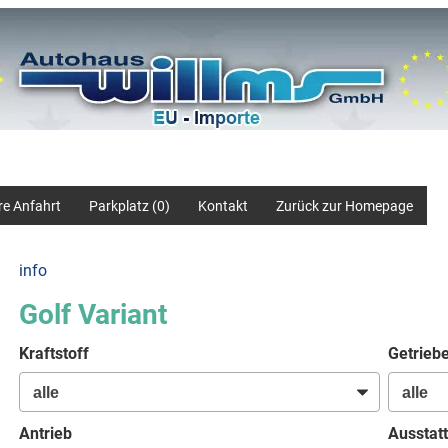
re Anfahrt
Parkplatz (
0
)
Kontakt
Zurück zur Homepage
info
Golf Variant
Kraftstoff
Getrieb
Antrieb
Ausstatt