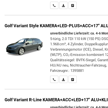
Wir rufen Sie an
PDF-Datei, Fahrzeugexposé druc
Drucken, parken oder verg
Golf Variant
Style KAMERA+LED-PLUS+ACC+17'' ALU
unverbindliche Lieferzeit: ca. 4-6 Mo
5-türig, 2.0 TDI 110 kW (150 PS) DSG
1.968 cm³, 4 Zylinder, Doppelkupplun
Verbrennungsmotor (ICE), Diesel, Kr
(WLTP), CO₂-Emission kombiniert 12
Qualitätssiegel: BVFK-Siegel, Garant
HU/AU neu, Nichtraucher-Fahrzeug, 
Fahrzeugnr.: 1395881
Wir rufen Sie an
PDF-Datei, Fahrzeugexposé druc
Drucken, parken oder verg
Golf Variant
R-Line KAMERA+ACC+LED+17" ALU+KL
unverbindliche Lieferzeit: ca. 4-6 Mo