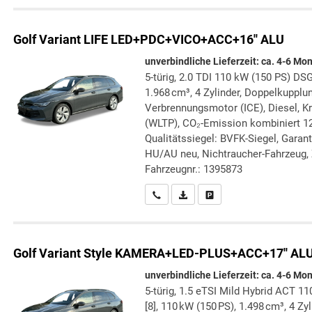
Golf Variant
LIFE LED+PDC+VICO+ACC+16'' ALU
unverbindliche Lieferzeit: ca. 4-6 Mo
5-türig, 2.0 TDI 110 kW (150 PS) DSG
1.968 cm³, 4 Zylinder, Doppelkupplun
Verbrennungsmotor (ICE), Diesel, Kr
(WLTP), CO₂-Emission kombiniert 12
Qualitätssiegel: BVFK-Siegel, Garant
HU/AU neu, Nichtraucher-Fahrzeug, 
Fahrzeugnr.: 1395873
Wir rufen Sie an
PDF-Datei, Fahrzeugexposé druc
Drucken, parken oder verg
Golf Variant
Style KAMERA+LED-PLUS+ACC+17'' ALU
unverbindliche Lieferzeit: ca. 4-6 Mo
5-türig, 1.5 eTSI Mild Hybrid ACT 1
[8], 110 kW (150 PS), 1.498 cm³, 4 Z