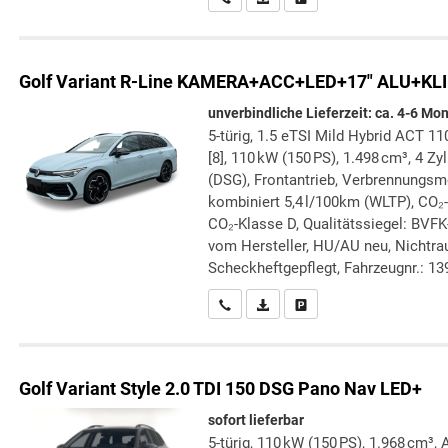
Golf Variant
R-Line KAMERA+ACC+LED+17" ALU+KL
unverbindliche Lieferzeit: ca. 4-6 Mo
5-türig, 1.5 eTSI Mild Hybrid ACT 1
[8], 110 kW (150 PS), 1.498 cm³, 4 Z
(DSG), Frontantrieb, Verbrennungsmo
kombiniert 5,4 l/100km (WLTP), CO₂
CO₂-Klasse D, Qualitätssiegel: BVFK
vom Hersteller, HU/AU neu, Nichtra
Scheckheftgepflegt, Fahrzeugnr.: 1
Wir rufen Sie an
PDF-Datei, Fahrzeugexposé druc
Drucken, parken oder verg
Golf Variant
Style 2.0 TDI 150 DSG Pano Nav LED+
sofort lieferbar
5-türig, 110 kW (150 PS), 1.968 cm³, 