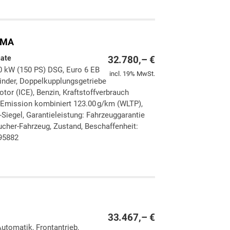
IMA
nate
32.780,– €
10 kW (150 PS) DSG, Euro 6 EB
incl. 19% MwSt.
ylinder, Doppelkupplungsgetriebe
tor (ICE), Benzin, Kraftstoffverbrauch
-Emission kombiniert 123.00 g/km (WLTP),
-Siegel, Garantieleistung: Fahrzeuggarantie
ucher-Fahrzeug, Zustand, Beschaffenheit:
395882
ken
leichen
33.467,– €
Automatik, Frontantrieb,