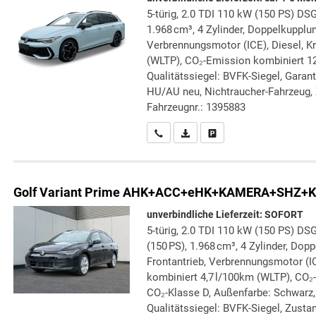
5-türig, 2.0 TDI 110 kW (150 PS) DSG
1.968 cm³, 4 Zylinder, Doppelkupplun
Verbrennungsmotor (ICE), Diesel, Kr
(WLTP), CO₂-Emission kombiniert 12
Qualitätssiegel: BVFK-Siegel, Garant
HU/AU neu, Nichtraucher-Fahrzeug, 
Fahrzeugnr.: 1395883
Wir rufen Sie an
PDF-Datei, Fahrzeugexposé druc
Drucken, parken oder verg
Golf Variant
Prime AHK+ACC+eHK+KAMERA+SHZ+K
unverbindliche Lieferzeit: SOFORT
5-türig, 2.0 TDI 110 kW (150 PS) DSG
(150 PS), 1.968 cm³, 4 Zylinder, Dop
Frontantrieb, Verbrennungsmotor (IC
kombiniert 4,7 l/100km (WLTP), CO₂
CO₂-Klasse D, Außenfarbe: Schwarz, 
Qualitätssiegel: BVFK-Siegel, Zustand