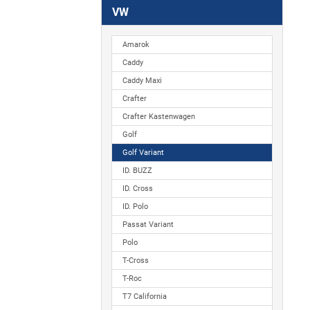
VW
Amarok
Caddy
Caddy Maxi
Crafter
Crafter Kastenwagen
Golf
Golf Variant
ID. BUZZ
ID. Cross
ID. Polo
Passat Variant
Polo
T-Cross
T-Roc
T7 California