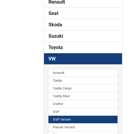
Renault
Seat
Skoda
Suzuki
Toyota
VW
Amarok
Caddy
Caddy Cargo
Caddy Maxi
Crafter
Golf
Golf Variant
Passat Variant