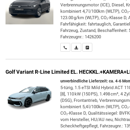
Verbrennungsmotor (ICE), Diesel, Kr
kombiniert 4,7 l/100km (WLTP), CO₂
123.00 g/km (WLTP), CO₂-Klasse D, A
Fahrfähigkeit: fahrtauglich, Garanti
Fahrzeug, Zustand, Beschaffenheit: S
Fahrzeugnr.: 1426200
Wir rufen Sie an
PDF-Datei, Fahrzeugexposé druc
Drucken, parken oder verg
Golf Variant
R-Line Limited EL. HECKKL.+KAMERA+
unverbindliche Lieferzeit: ca. 4-6 Mo
5-türig, 1.5 eTSI Mild Hybrid ACT 1
[8], 110 kW (150 PS), 1.498 cm³, 4 Z
(DSG), Frontantrieb, Verbrennungsmo
kombiniert 5,4 l/100km (WLTP), CO₂
CO₂-Klasse D, Qualitätssiegel: BVFK
vom Hersteller, HU/AU neu, Nichtra
Scheckheftgepflegt, Fahrzeugnr.: 1