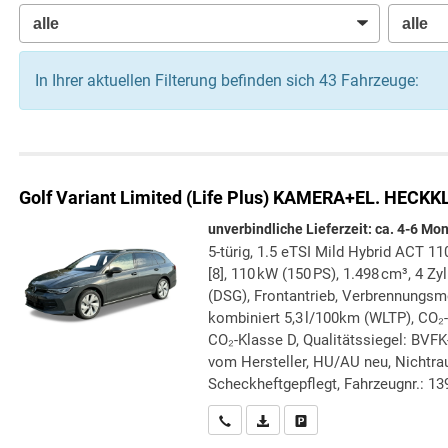
In Ihrer aktuellen Filterung befinden sich
43
Fahrzeuge:
Golf Variant
Limited (Life Plus) KAMERA+EL. HECK
unverbindliche Lieferzeit: ca. 4-6 Mo
5-türig, 1.5 eTSI Mild Hybrid ACT 1
[8], 110 kW (150 PS), 1.498 cm³, 4 Z
(DSG), Frontantrieb, Verbrennungsmo
kombiniert 5,3 l/100km (WLTP), CO₂
CO₂-Klasse D, Qualitätssiegel: BVFK
vom Hersteller, HU/AU neu, Nichtra
Scheckheftgepflegt, Fahrzeugnr.: 1
Wir rufen Sie an
PDF-Datei, Fahrzeugexposé druc
Drucken, parken oder verg