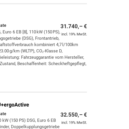
nate
31.740,– €
, Euro 6 EB [8], 110 kW (150 PS),
incl. 19% MwSt.
gsgetriebe (DSG), Frontantrieb,
aftstoffverbrauch kombiniert 4,7 l/100km
3.00 g/km (WLTP), CO₂-Klasse D,
ieleistung: Fahrzeuggarantie vom Hersteller,
Zustand, Beschaffenheit: Scheckheftgepflegt,
ken
leichen
+ergoActive
nate
32.550,– €
10 kW (150 PS) DSG, Euro 6 EB
incl. 19% MwSt.
ylinder, Doppelkupplungsgetriebe