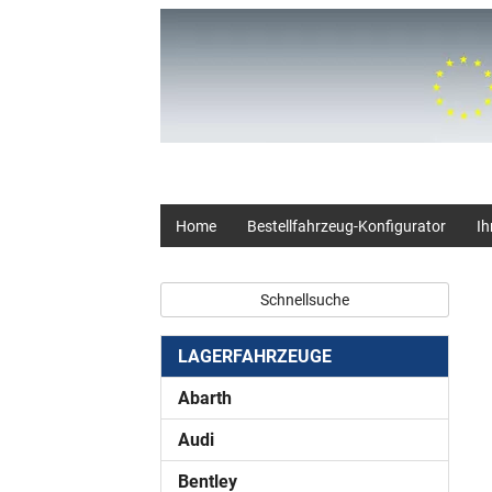
+49 (0) 2403 23062
Home
Bestellfahrzeug-Konfigurator
Ih
Schnellsuche
LAGERFAHRZEUGE
Abarth
Audi
Bentley