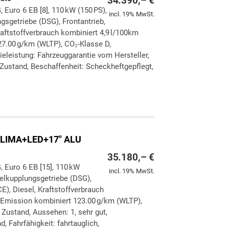
34.390,– €
, Euro 6 EB [8], 110 kW (150 PS),
incl. 19% MwSt.
gsgetriebe (DSG), Frontantrieb,
aftstoffverbrauch kombiniert 4,9 l/100km
7.00 g/km (WLTP), CO₂-Klasse D,
ieleistung: Fahrzeuggarantie vom Hersteller,
Zustand, Beschaffenheit: Scheckheftgepflegt,
ken
leichen
LIMA+LED+17" ALU
35.180,– €
, Euro 6 EB [15], 110 kW
incl. 19% MwSt.
pelkupplungsgetriebe (DSG),
E), Diesel, Kraftstoffverbrauch
-Emission kombiniert 123.00 g/km (WLTP),
Zustand, Aussehen: 1, sehr gut,
, Fahrfähigkeit: fahrtauglich,