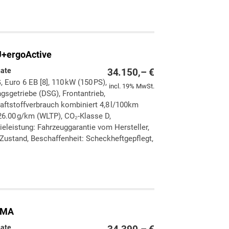
ken
leichen
+ergoActive
nate
34.150,– €
, Euro 6 EB [8], 110 kW (150 PS),
incl. 19% MwSt.
gsgetriebe (DSG), Frontantrieb,
aftstoffverbrauch kombiniert 4,8 l/100km
6.00 g/km (WLTP), CO₂-Klasse D,
ieleistung: Fahrzeuggarantie vom Hersteller,
Zustand, Beschaffenheit: Scheckheftgepflegt,
ken
leichen
IMA
nate