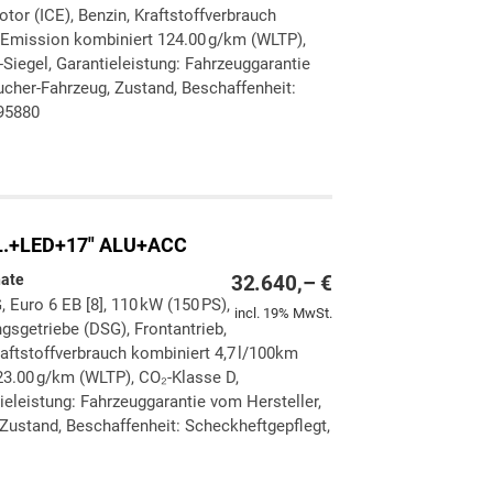
tor (ICE), Benzin, Kraftstoffverbrauch
-Emission kombiniert 124.00 g/km (WLTP),
-Siegel, Garantieleistung: Fahrzeuggarantie
ucher-Fahrzeug, Zustand, Beschaffenheit:
395880
ken
leichen
KL.+LED+17" ALU+ACC
nate
32.640,– €
, Euro 6 EB [8], 110 kW (150 PS),
incl. 19% MwSt.
gsgetriebe (DSG), Frontantrieb,
aftstoffverbrauch kombiniert 4,7 l/100km
3.00 g/km (WLTP), CO₂-Klasse D,
ieleistung: Fahrzeuggarantie vom Hersteller,
Zustand, Beschaffenheit: Scheckheftgepflegt,
ken
leichen