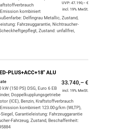
UVP:
47.190,– €
aftstoffverbrauch
incl. 19% MwSt.
-Emission kombiniert
ußenfarbe: Delfingrau Metallic, Zustand,
eleistung: Fahrzeuggarantie, Nichtraucher-
checkheftgepflegt, Zustand: unfallfrei,
ken
leichen
LED-PLUS+ACC+18" ALU
nate
33.740,– €
10 kW (150 PS) DSG, Euro 6 EB
incl. 19% MwSt.
ylinder, Doppelkupplungsgetriebe
tor (ICE), Benzin, Kraftstoffverbrauch
-Emission kombiniert 123.00 g/km (WLTP),
-Siegel, Garantieleistung: Fahrzeuggarantie
ucher-Fahrzeug, Zustand, Beschaffenheit:
395884