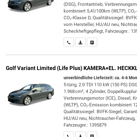
(DSG), Frontantrieb, Verbrennungsmo
kombiniert 5,4 l/100km (WLTP), CO₂
CO₂-Klasse D, Qualitätssiegel: BVFK
vom Hersteller, HU/AU neu, Nichtra
Scheckheftgepflegt, Fahrzeugnr.: 1
Wir rufen Sie an
PDF-Datei, Fahrzeugexposé druc
Drucken, parken oder verg
Golf Variant
Limited (Life Plus) KAMERA+EL. HECK
unverbindliche Lieferzeit: ca. 4-6 Mo
5-türig, 2.0 TDI 110 kW (150 PS) DSG
1.968 cm³, 4 Zylinder, Doppelkupplun
Verbrennungsmotor (ICE), Diesel, Kr
(WLTP), CO₂-Emission kombiniert 12
Qualitätssiegel: BVFK-Siegel, Garant
HU/AU neu, Nichtraucher-Fahrzeug, 
Fahrzeugnr.: 1395879
Wir rufen Sie an
PDF-Datei, Fahrzeugexposé druc
Drucken, parken oder verg