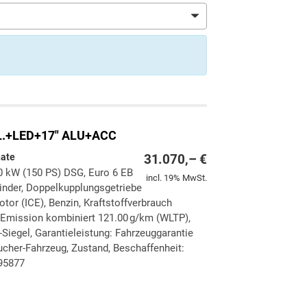
KL.+LED+17" ALU+ACC
nate
31.070,– €
10 kW (150 PS) DSG, Euro 6 EB
incl. 19% MwSt.
ylinder, Doppelkupplungsgetriebe
tor (ICE), Benzin, Kraftstoffverbrauch
-Emission kombiniert 121.00 g/km (WLTP),
-Siegel, Garantieleistung: Fahrzeuggarantie
ucher-Fahrzeug, Zustand, Beschaffenheit:
395877
ken
leichen