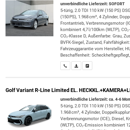
unverbindliche Lieferzeit: SOFORT
5-türig, 2.0 TDI 110 kW (150 PS) DSG
(150 PS), 1.968 cm³, 4 Zylinder, Dop
Frontantrieb, Verbrennungsmotor (IC
kombiniert 4,7 l/100km (WLTP), CO₂
CO₂-Klasse D, Außenfarbe: Grau, Zust
BVFK-Siegel, Zustand, Fahrfähigkeit:
Fahrzeuggarantie vom Hersteller, H
Beschaffenheit: Scheckheftgepflegt, 
Wir rufen Sie an
PDF-Datei, Fahrzeugexposé druc
Drucken, parken oder verg
Golf Variant
R-Line Limited EL. HECKKL.+KAMERA+
unverbindliche Lieferzeit: ca. 4-6 Mo
5-türig, 2.0 TDI 110 kW (150 PS) DSG
1.968 cm³, 4 Zylinder, Doppelkupplun
Verbrennungsmotor (ICE), Diesel, Kr
(WLTP), CO₂-Emission kombiniert 12