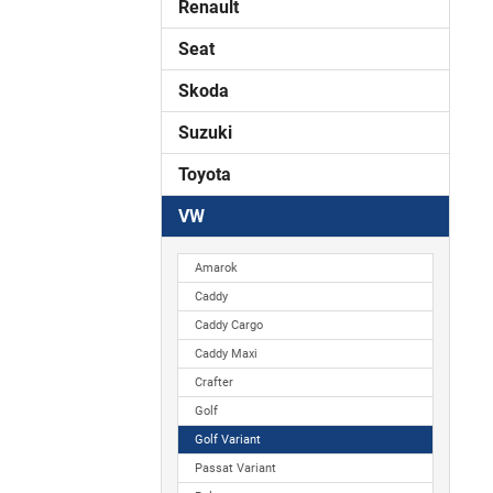
Renault
Seat
Skoda
Suzuki
Toyota
VW
Amarok
Caddy
Caddy Cargo
Caddy Maxi
Crafter
Golf
Golf Variant
Passat Variant