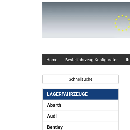
+49 (0) 2403 23062
Home
Bestellfahrzeug-Konfigurator
Ih
Schnellsuche
LAGERFAHRZEUGE
Abarth
Audi
Bentley