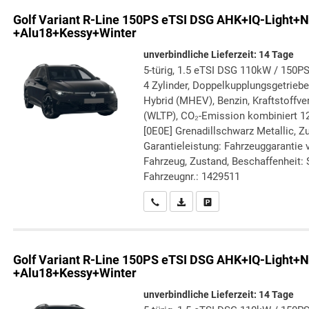
Golf Variant
R-Line 150PS eTSI DSG AHK+IQ-Light+N
+Alu18+Kessy+Winter
unverbindliche Lieferzeit:
14 Tage
5-türig, 1.5 eTSI DSG 110kW / 150PS
4 Zylinder, Doppelkupplungsgetriebe 
Hybrid (MHEV), Benzin, Kraftstoffve
(WLTP), CO₂-Emission kombiniert 12
[0E0E] Grenadillschwarz Metallic, Zu
Garantieleistung: Fahrzeuggarantie 
Fahrzeug, Zustand, Beschaffenheit: S
Fahrzeugnr.: 1429511
Wir rufen Sie an
PDF-Datei, Fahrzeugexposé druc
Drucken, parken oder verg
Golf Variant
R-Line 150PS eTSI DSG AHK+IQ-Light+N
+Alu18+Kessy+Winter
unverbindliche Lieferzeit:
14 Tage