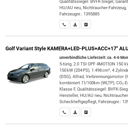
Qualitätssiegel: BVFK-Siegel, Garant
HU/AU neu, Nichtraucher-Fahrzeug, 
Fahrzeugnr.: 1395885
Wir rufen Sie an
PDF-Datei, Fahrzeugexposé druc
Drucken, parken oder verg
Golf Variant
Style KAMERA+LED-PLUS+ACC+17'' ALU
unverbindliche Lieferzeit: ca. 4-6 Mo
5-türig, 2.0 TSI OPF 4MOTION 150 kW
150 kW (204 PS), 1.498 cm³, 4 Zylin
(DSG), Allrad, Verbrennungsmotor (I
kombiniert 7 l/100km (WLTP), CO₂-E
Klasse F, Qualitätssiegel: BVFK-Sie
Hersteller, HU/AU neu, Nichtraucher
Scheckheftgepflegt, Fahrzeugnr.: 1
Wir rufen Sie an
PDF-Datei, Fahrzeugexposé druc
Drucken, parken oder verg