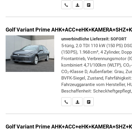
Wir rufen Sie an
PDF-Datei, Fahrzeugexposé druc
Drucken, parken oder verg
Golf Variant
Prime AHK+ACC+eHK+KAMERA+SHZ+K
unverbindliche Lieferzeit: SOFORT
5-türig, 2.0 TDI 110 kW (150 PS) DSG
(150 PS), 1.968 cm³, 4 Zylinder, Dop
Frontantrieb, Verbrennungsmotor (IC
kombiniert 4,7 l/100km (WLTP), CO₂
CO₂-Klasse D, Außenfarbe: Grau, Zust
BVFK-Siegel, Zustand, Fahrfähigkeit:
Fahrzeuggarantie vom Hersteller, H
Beschaffenheit: Scheckheftgepflegt, 
Wir rufen Sie an
PDF-Datei, Fahrzeugexposé druc
Drucken, parken oder verg
Golf Variant
Prime AHK+ACC+eHK+KAMERA+SHZ+K