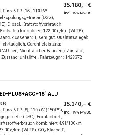
35.180,– €
, Euro 6 EB [15], 110 kW
incl. 19% MwSt.
pelkupplungsgetriebe (DSG),
E), Diesel, Kraftstoffverbrauch
-Emission kombiniert 123.00 g/km (WLTP),
and, Aussehen: 1, sehr gut, Qualitätssiegel:
 fahrtauglich, Garantieleistung:
U/AU neu, Nichtraucher-Fahrzeug, Zustand,
Zustand: unfallfrei, Fahrzeugnr.: 1428372
ken
leichen
LED-PLUS+ACC+18" ALU
nate
35.340,– €
, Euro 6 EB [8], 110 kW (150 PS),
incl. 19% MwSt.
gsgetriebe (DSG), Frontantrieb,
aftstoffverbrauch kombiniert 4,9 l/100km
7.00 g/km (WLTP), CO₂-Klasse D,