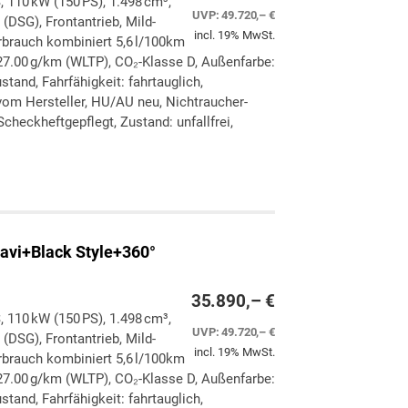
, 110 kW (150 PS), 1.498 cm³,
UVP:
49.720,– €
(DSG), Frontantrieb, Mild-
incl. 19% MwSt.
rbrauch kombiniert 5,6 l/100km
7.00 g/km (WLTP), CO₂-Klasse D, Außenfarbe:
stand, Fahrfähigkeit: fahrtauglich,
vom Hersteller, HU/AU neu, Nichtraucher-
checkheftgepflegt, Zustand: unfallfrei,
ken
leichen
avi+Black Style+360°
35.890,– €
, 110 kW (150 PS), 1.498 cm³,
UVP:
49.720,– €
(DSG), Frontantrieb, Mild-
incl. 19% MwSt.
rbrauch kombiniert 5,6 l/100km
7.00 g/km (WLTP), CO₂-Klasse D, Außenfarbe:
stand, Fahrfähigkeit: fahrtauglich,