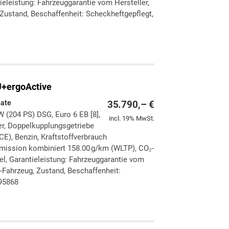
ieleistung: Fahrzeuggarantie vom Hersteller,
Zustand, Beschaffenheit: Scheckheftgepflegt,
ken
leichen
+ergoActive
nate
35.790,– €
 (204 PS) DSG, Euro 6 EB [8],
incl. 19% MwSt.
der, Doppelkupplungsgetriebe
CE), Benzin, Kraftstoffverbrauch
mission kombiniert 158.00 g/km (WLTP), CO₂-
gel, Garantieleistung: Fahrzeuggarantie vom
-Fahrzeug, Zustand, Beschaffenheit:
395868
ken
leichen