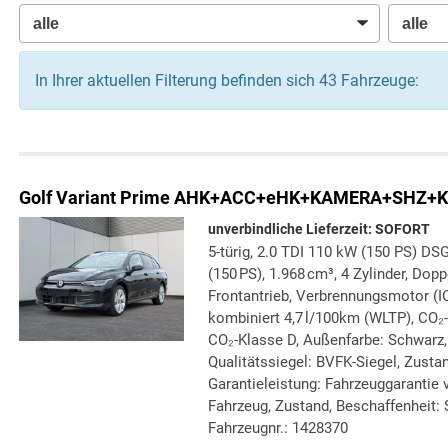
In Ihrer aktuellen Filterung befinden sich
43
Fahrzeuge:
Golf Variant
Prime AHK+ACC+eHK+KAMERA+SHZ+K
unverbindliche Lieferzeit: SOFORT
5-türig, 2.0 TDI 110 kW (150 PS) DSG
(150 PS), 1.968 cm³, 4 Zylinder, Dop
Frontantrieb, Verbrennungsmotor (IC
kombiniert 4,7 l/100km (WLTP), CO₂
CO₂-Klasse D, Außenfarbe: Schwarz, 
Qualitätssiegel: BVFK-Siegel, Zustand
Garantieleistung: Fahrzeuggarantie 
Fahrzeug, Zustand, Beschaffenheit: S
Fahrzeugnr.: 1428370