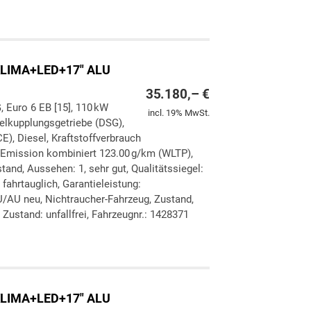
ken
leichen
LIMA+LED+17" ALU
35.180,– €
, Euro 6 EB [15], 110 kW
incl. 19% MwSt.
pelkupplungsgetriebe (DSG),
E), Diesel, Kraftstoffverbrauch
-Emission kombiniert 123.00 g/km (WLTP),
and, Aussehen: 1, sehr gut, Qualitätssiegel:
 fahrtauglich, Garantieleistung:
U/AU neu, Nichtraucher-Fahrzeug, Zustand,
Zustand: unfallfrei, Fahrzeugnr.: 1428371
ken
leichen
LIMA+LED+17" ALU