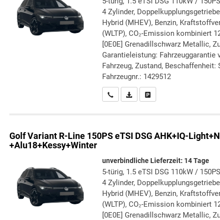
5-türig, 1.5 eTSI DSG 110kW / 150PS
4 Zylinder, Doppelkupplungsgetriebe 
Hybrid (MHEV), Benzin, Kraftstoffve
(WLTP), CO₂-Emission kombiniert 12
[0E0E] Grenadillschwarz Metallic, Zu
Garantieleistung: Fahrzeuggarantie 
Fahrzeug, Zustand, Beschaffenheit: S
Fahrzeugnr.: 1429512
Wir rufen Sie an
PDF-Datei, Fahrzeugexposé druc
Drucken, parken oder verg
Golf Variant
R-Line 150PS eTSI DSG AHK+IQ-Light+N
+Alu18+Kessy+Winter
unverbindliche Lieferzeit:
14 Tage
5-türig, 1.5 eTSI DSG 110kW / 150PS
4 Zylinder, Doppelkupplungsgetriebe 
Hybrid (MHEV), Benzin, Kraftstoffve
(WLTP), CO₂-Emission kombiniert 12
[0E0E] Grenadillschwarz Metallic, Zu