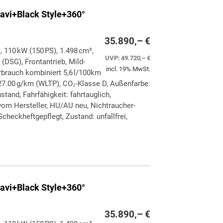
avi+Black Style+360°
35.890,– €
, 110 kW (150 PS), 1.498 cm³,
UVP:
49.720,– €
(DSG), Frontantrieb, Mild-
incl. 19% MwSt.
rbrauch kombiniert 5,6 l/100km
7.00 g/km (WLTP), CO₂-Klasse D, Außenfarbe:
stand, Fahrfähigkeit: fahrtauglich,
vom Hersteller, HU/AU neu, Nichtraucher-
checkheftgepflegt, Zustand: unfallfrei,
ken
leichen
avi+Black Style+360°
35.890,– €