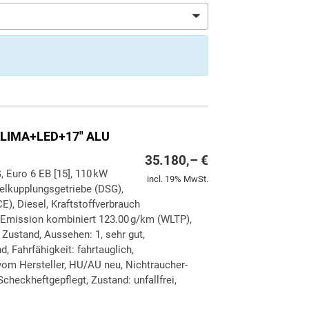
LIMA+LED+17" ALU
35.180,– €
, Euro 6 EB [15], 110 kW
incl. 19% MwSt.
pelkupplungsgetriebe (DSG),
E), Diesel, Kraftstoffverbrauch
-Emission kombiniert 123.00 g/km (WLTP),
Zustand, Aussehen: 1, sehr gut,
, Fahrfähigkeit: fahrtauglich,
vom Hersteller, HU/AU neu, Nichtraucher-
checkheftgepflegt, Zustand: unfallfrei,