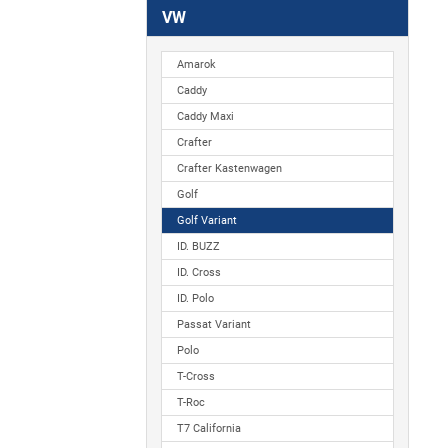
VW
Amarok
Caddy
Caddy Maxi
Crafter
Crafter Kastenwagen
Golf
Golf Variant
ID. BUZZ
ID. Cross
ID. Polo
Passat Variant
Polo
T-Cross
T-Roc
T7 California