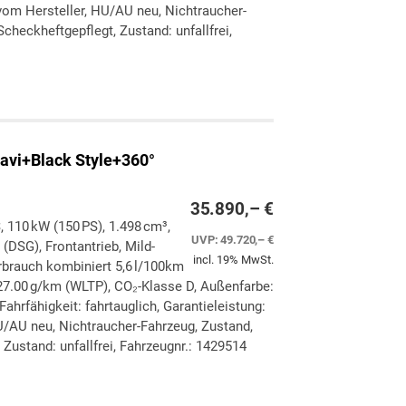
vom Hersteller, HU/AU neu, Nichtraucher-
checkheftgepflegt, Zustand: unfallfrei,
ken
leichen
avi+Black Style+360°
35.890,– €
, 110 kW (150 PS), 1.498 cm³,
UVP:
49.720,– €
(DSG), Frontantrieb, Mild-
incl. 19% MwSt.
rbrauch kombiniert 5,6 l/100km
7.00 g/km (WLTP), CO₂-Klasse D, Außenfarbe:
Fahrfähigkeit: fahrtauglich, Garantieleistung:
U/AU neu, Nichtraucher-Fahrzeug, Zustand,
Zustand: unfallfrei, Fahrzeugnr.: 1429514
ken
leichen