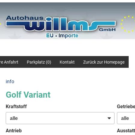
re Anfahrt
Parkplatz (
0
)
Kontakt
Zurück zur Homepage
info
Golf Variant
Kraftstoff
Getrieb
Antrieb
Ausstatt