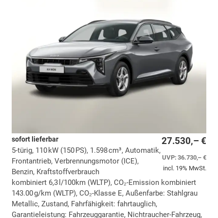
sofort lieferbar
27.530,– €
5-türig, 110 kW (150 PS), 1.598 cm³, Automatik,
UVP:
36.730,– €
Frontantrieb, Verbrennungsmotor (ICE),
incl. 19% MwSt.
Benzin, Kraftstoffverbrauch
kombiniert 6,3 l/100km (WLTP), CO₂-Emission kombiniert
143.00 g/km (WLTP), CO₂-Klasse E, Außenfarbe: Stahlgrau
Metallic, Zustand, Fahrfähigkeit: fahrtauglich,
Garantieleistung: Fahrzeuggarantie, Nichtraucher-Fahrzeug,