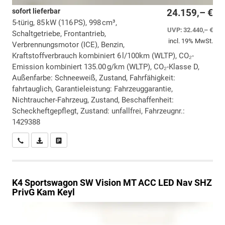
sofort lieferbar
24.159,– €
5-türig, 85 kW (116 PS), 998 cm³,
UVP:
32.440,– €
Schaltgetriebe, Frontantrieb,
incl. 19% MwSt.
Verbrennungsmotor (ICE), Benzin,
Kraftstoffverbrauch kombiniert 6 l/100km (WLTP), CO₂-
Emission kombiniert 135.00 g/km (WLTP), CO₂-Klasse D,
Außenfarbe: Schneeweiß, Zustand, Fahrfähigkeit:
fahrtauglich, Garantieleistung: Fahrzeuggarantie,
Nichtraucher-Fahrzeug, Zustand, Beschaffenheit:
Scheckheftgepflegt, Zustand: unfallfrei, Fahrzeugnr.:
1429388
Wir rufen Sie an
PDF-Datei, Fahrzeugexposé drucken
Drucken, parken oder vergleichen
K4 Sportswagon
SW Vision MT ACC LED Nav SHZ
PrivG Kam Keyl