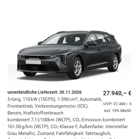
unverbindliche Lieferzeit:
30.11.2026
27.940,– €
5-türig, 110 kW (150 PS), 1.598 cm³, Automatik,
UVP:
37.480,– €
Frontantrieb, Verbrennungsmotor (ICE),
incl. 19% MwSt.
Benzin, Kraftstoffverbrauch
kombiniert 7,1 l/100km (WLTP), CO₂-Emission kombiniert
161.00 g/km (WLTP), CO₂-Klasse F, Außenfarbe: Interstellar
Grau Metallic, Zustand, Fahrfähigkeit: fahrtauglich,