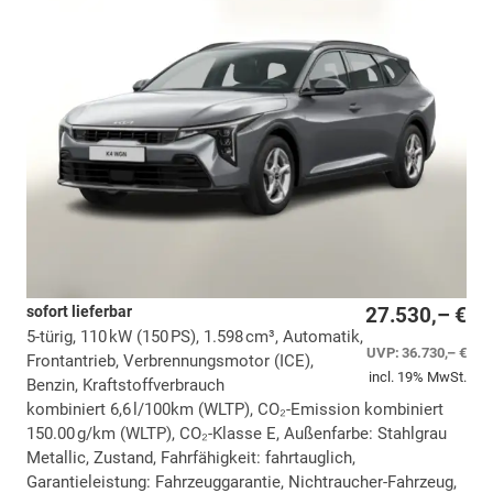
sofort lieferbar
27.530,– €
5-türig, 110 kW (150 PS), 1.598 cm³, Automatik,
UVP:
36.730,– €
Frontantrieb, Verbrennungsmotor (ICE),
incl. 19% MwSt.
Benzin, Kraftstoffverbrauch
kombiniert 6,6 l/100km (WLTP), CO₂-Emission kombiniert
150.00 g/km (WLTP), CO₂-Klasse E, Außenfarbe: Stahlgrau
Metallic, Zustand, Fahrfähigkeit: fahrtauglich,
Garantieleistung: Fahrzeuggarantie, Nichtraucher-Fahrzeug,