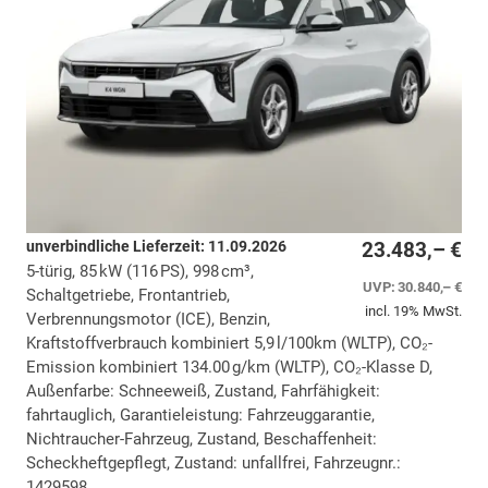
unverbindliche Lieferzeit:
11.09.2026
23.483,– €
5-türig, 85 kW (116 PS), 998 cm³,
UVP:
30.840,– €
Schaltgetriebe, Frontantrieb,
incl. 19% MwSt.
Verbrennungsmotor (ICE), Benzin,
Kraftstoffverbrauch kombiniert 5,9 l/100km (WLTP), CO₂-
Emission kombiniert 134.00 g/km (WLTP), CO₂-Klasse D,
Außenfarbe: Schneeweiß, Zustand, Fahrfähigkeit:
fahrtauglich, Garantieleistung: Fahrzeuggarantie,
Nichtraucher-Fahrzeug, Zustand, Beschaffenheit:
Scheckheftgepflegt, Zustand: unfallfrei, Fahrzeugnr.:
1429598