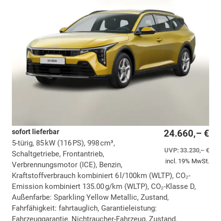
sofort lieferbar
24.660,– €
5-türig, 85 kW (116 PS), 998 cm³,
UVP:
33.230,– €
Schaltgetriebe, Frontantrieb,
incl. 19% MwSt.
Verbrennungsmotor (ICE), Benzin,
Kraftstoffverbrauch kombiniert 6 l/100km (WLTP), CO₂-
Emission kombiniert 135.00 g/km (WLTP), CO₂-Klasse D,
Außenfarbe: Sparkling Yellow Metallic, Zustand,
Fahrfähigkeit: fahrtauglich, Garantieleistung:
Fahrzeuggarantie, Nichtraucher-Fahrzeug, Zustand,