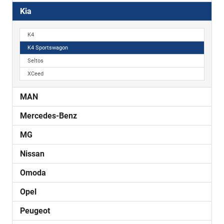
Kia
K4
K4 Sportswagon
Seltos
XCeed
MAN
Mercedes-Benz
MG
Nissan
Omoda
Opel
Peugeot