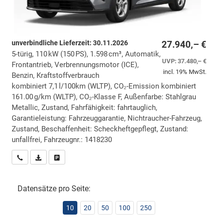
unverbindliche Lieferzeit:
30.11.2026
27.940,– €
5-türig, 110 kW (150 PS), 1.598 cm³, Automatik,
UVP:
37.480,– €
Frontantrieb, Verbrennungsmotor (ICE),
incl. 19% MwSt.
Benzin, Kraftstoffverbrauch
kombiniert 7,1 l/100km (WLTP), CO₂-Emission kombiniert
161.00 g/km (WLTP), CO₂-Klasse F, Außenfarbe: Stahlgrau
Metallic, Zustand, Fahrfähigkeit: fahrtauglich,
Garantieleistung: Fahrzeuggarantie, Nichtraucher-Fahrzeug,
Zustand, Beschaffenheit: Scheckheftgepflegt, Zustand:
unfallfrei, Fahrzeugnr.: 1418230
Wir rufen Sie an
PDF-Datei, Fahrzeugexposé drucken
Drucken, parken oder vergleichen
Datensätze pro Seite:
10
20
50
100
250