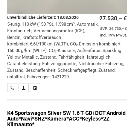
unverbindliche Lieferzeit:
18.08.2026
27.530,– €
5-türig, 110 kW (150 PS), 1.598 cm³, Automatik,
UVP:
36.730,– €
Frontantrieb, Verbrennungsmotor (ICE),
incl. 19% MwSt.
Benzin, Kraftstoffverbrauch
kombiniert 6,6 l/100km (WLTP), CO₂-Emission kombiniert
150.00 g/km (WLTP), CO₂-Klasse E, Außenfarbe: Sparkling
Yellow Metallic, Zustand, Fahrfähigkeit: fahrtauglich,
Garantieleistung: Fahrzeuggarantie, Nichtraucher-Fahrzeug,
Zustand, Beschaffenheit: Scheckheftgepflegt, Zustand:
unfallfrei, Fahrzeugnr.: 1431229
Wir rufen Sie an
PDF-Datei, Fahrzeugexposé drucken
Drucken, parken oder vergleichen
K4 Sportswagon
Silver SW 1.6 T-GDi DCT Android
Auto*Navi*SHZ*Kamera*ACC*Keyless*2Z
Klimaauto*