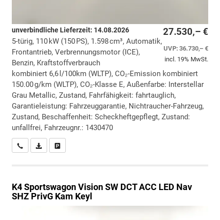
unverbindliche Lieferzeit:
14.08.2026
27.530,– €
5-türig, 110 kW (150 PS), 1.598 cm³, Automatik,
UVP:
36.730,– €
Frontantrieb, Verbrennungsmotor (ICE),
incl. 19% MwSt.
Benzin, Kraftstoffverbrauch
kombiniert 6,6 l/100km (WLTP), CO₂-Emission kombiniert
150.00 g/km (WLTP), CO₂-Klasse E, Außenfarbe: Interstellar
Grau Metallic, Zustand, Fahrfähigkeit: fahrtauglich,
Garantieleistung: Fahrzeuggarantie, Nichtraucher-Fahrzeug,
Zustand, Beschaffenheit: Scheckheftgepflegt, Zustand:
unfallfrei, Fahrzeugnr.: 1430470
Wir rufen Sie an
PDF-Datei, Fahrzeugexposé drucken
Drucken, parken oder vergleichen
K4 Sportswagon
Vision SW DCT ACC LED Nav
SHZ PrivG Kam Keyl