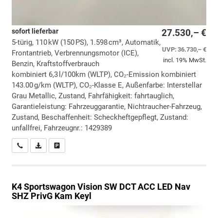
sofort lieferbar
27.530,– €
5-türig, 110 kW (150 PS), 1.598 cm³, Automatik,
UVP:
36.730,– €
Frontantrieb, Verbrennungsmotor (ICE),
incl. 19% MwSt.
Benzin, Kraftstoffverbrauch
kombiniert 6,3 l/100km (WLTP), CO₂-Emission kombiniert
143.00 g/km (WLTP), CO₂-Klasse E, Außenfarbe: Interstellar
Grau Metallic, Zustand, Fahrfähigkeit: fahrtauglich,
Garantieleistung: Fahrzeuggarantie, Nichtraucher-Fahrzeug,
Zustand, Beschaffenheit: Scheckheftgepflegt, Zustand:
unfallfrei, Fahrzeugnr.: 1429389
Wir rufen Sie an
PDF-Datei, Fahrzeugexposé drucken
Drucken, parken oder vergleichen
K4 Sportswagon
Vision SW DCT ACC LED Nav
SHZ PrivG Kam Keyl