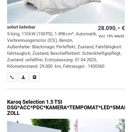
sofort lieferbar
28.090,– €
5-türig, 110 kW (150 PS), 1.498 cm³, Automatik,
incl. 19% MwSt.
Verbrennungsmotor (ICE), Benzin,
Außenfarbe: Blackmagic Perleffekt, Zustand, Fahrfähigkeit:
fahrtauglich, Zustand, Beschaffenheit: Scheckheftgepflegt,
Zustand: unfallfrei, Erstzulassung: 01.04.2025,
Kilometerstand: 29.000 km, Fahrzeugnr.: 1430360
Wir rufen Sie an
PDF-Datei, Fahrzeugexposé drucken
Drucken, parken oder vergleichen
Karoq
Selection 1.5 TSI
DSG*ACC*PDC*KAMERA*TEMPOMAT*LED*SMARTLI
ZOLL