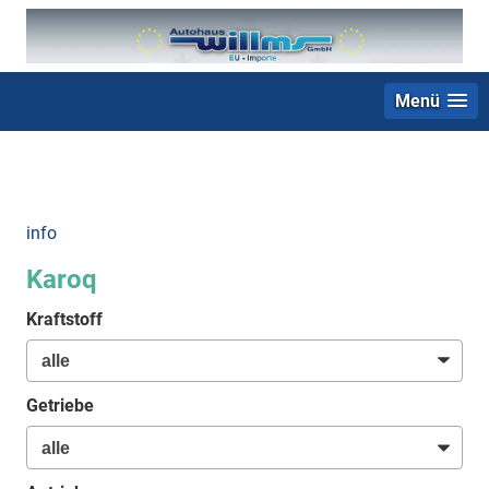
Menü
+49 (0) 2403 23062
info
Karoq
Kraftstoff
Getriebe