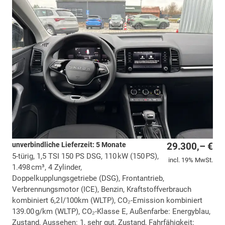
unverbindliche Lieferzeit:
5 Monate
29.300,– €
5-türig, 1,5 TSI 150 PS DSG, 110 kW (150 PS),
incl. 19% MwSt.
1.498 cm³, 4 Zylinder,
Doppelkupplungsgetriebe (DSG), Frontantrieb,
Verbrennungsmotor (ICE), Benzin, Kraftstoffverbrauch
kombiniert 6,2 l/100km (WLTP), CO₂-Emission kombiniert
139.00 g/km (WLTP), CO₂-Klasse E, Außenfarbe: Energyblau,
Zustand, Aussehen: 1, sehr gut, Zustand, Fahrfähigkeit: