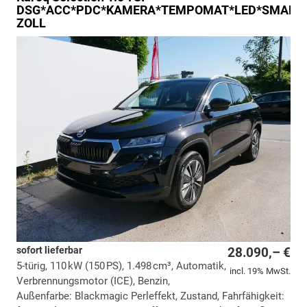
DSG*ACC*PDC*KAMERA*TEMPOMAT*LED*SMARTLI
ZOLL
sofort lieferbar
28.090,– €
5-türig, 110 kW (150 PS), 1.498 cm³, Automatik,
incl. 19% MwSt.
Verbrennungsmotor (ICE), Benzin,
Außenfarbe: Blackmagic Perleffekt, Zustand, Fahrfähigkeit: