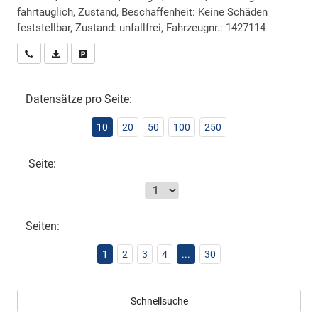
fahrtauglich, Zustand, Beschaffenheit: Keine Schäden
feststellbar, Zustand: unfallfrei, Fahrzeugnr.: 1427114
Wir rufen Sie an
PDF-Datei, Fahrzeugexposé drucken
Drucken, parken oder vergleichen
Datensätze pro Seite:
10
20
50
100
250
Seite:
Seiten:
1
2
3
4
...
30
Schnellsuche