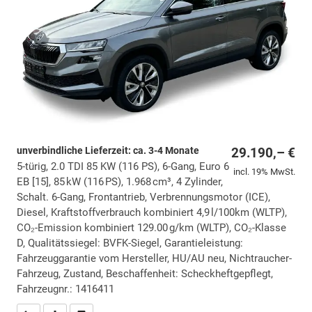
unverbindliche Lieferzeit: ca. 3-4 Monate
29.190,– €
5-türig, 2.0 TDI 85 KW (116 PS), 6-Gang, Euro 6
incl. 19% MwSt.
EB [15], 85 kW (116 PS), 1.968 cm³, 4 Zylinder,
Schalt. 6-Gang, Frontantrieb, Verbrennungsmotor (ICE),
Diesel, Kraftstoffverbrauch kombiniert 4,9 l/100km (WLTP),
CO₂-Emission kombiniert 129.00 g/km (WLTP), CO₂-Klasse
D, Qualitätssiegel: BVFK-Siegel, Garantieleistung:
Fahrzeuggarantie vom Hersteller, HU/AU neu, Nichtraucher-
Fahrzeug, Zustand, Beschaffenheit: Scheckheftgepflegt,
Fahrzeugnr.: 1416411