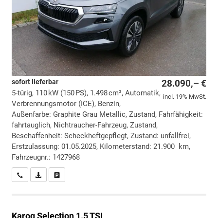
sofort lieferbar
28.090,– €
5-türig, 110 kW (150 PS), 1.498 cm³, Automatik,
incl. 19% MwSt.
Verbrennungsmotor (ICE), Benzin,
Außenfarbe: Graphite Grau Metallic, Zustand, Fahrfähigkeit:
fahrtauglich, Nichtraucher-Fahrzeug, Zustand,
Beschaffenheit: Scheckheftgepflegt, Zustand: unfallfrei,
Erstzulassung: 01.05.2025, Kilometerstand: 21.900 km,
Fahrzeugnr.: 1427968
Wir rufen Sie an
PDF-Datei, Fahrzeugexposé drucken
Drucken, parken oder vergleichen
Karoq
Selection 1.5 TSI