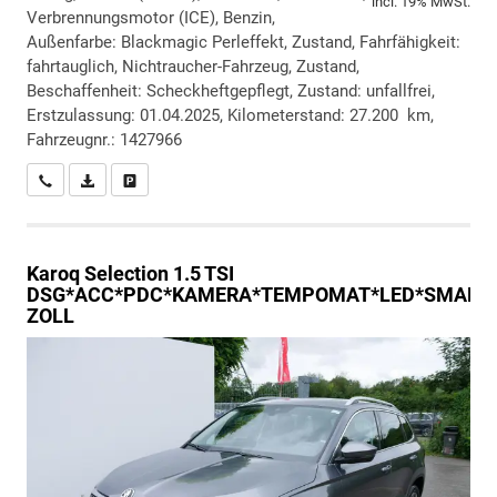
incl. 19% MwSt.
Verbrennungsmotor (ICE), Benzin,
Außenfarbe: Blackmagic Perleffekt, Zustand, Fahrfähigkeit:
fahrtauglich, Nichtraucher-Fahrzeug, Zustand,
Beschaffenheit: Scheckheftgepflegt, Zustand: unfallfrei,
Erstzulassung: 01.04.2025, Kilometerstand: 27.200 km,
Fahrzeugnr.: 1427966
Wir rufen Sie an
PDF-Datei, Fahrzeugexposé drucken
Drucken, parken oder vergleichen
Karoq
Selection 1.5 TSI
DSG*ACC*PDC*KAMERA*TEMPOMAT*LED*SMARTLI
ZOLL