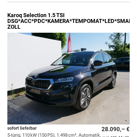
Karoq
Selection 1.5 TSI
DSG*ACC*PDC*KAMERA*TEMPOMAT*LED*SMARTLI
ZOLL
sofort lieferbar
28.090,– €
5-türig, 110 kW (150 PS), 1.498 cm³, Automatik,