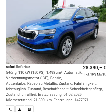
sofort lieferbar
28.390,– €
5-türig, 110 kW (150 PS), 1.498 cm³, Automatik,
incl. 19% MwSt.
Verbrennungsmotor (ICE), Benzin,
Außenfarbe: Raceblau Metallic, Zustand, Fahrfähigkeit:
fahrtauglich, Zustand, Beschaffenheit: Scheckheftgepflegt,
Zustand: unfallfrei, Erstzulassung: 01.02.2025,
Kilometerstand: 21.300 km, Fahrzeugnr.: 1427971
Wir rufen Sie an
PDF-Datei, Fahrzeugexposé drucken
Drucken, parken oder vergleichen