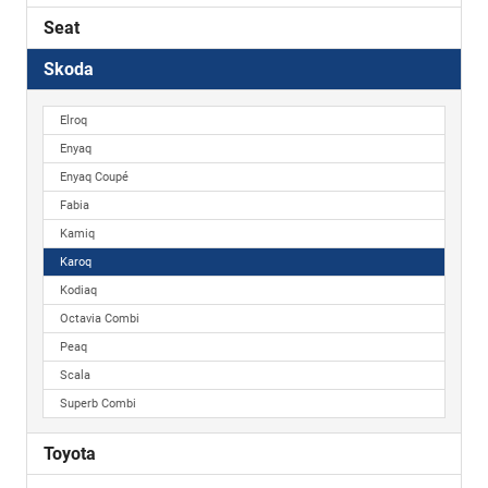
Seat
Skoda
Elroq
Enyaq
Enyaq Coupé
Fabia
Kamiq
Karoq
Kodiaq
Octavia Combi
Peaq
Scala
Superb Combi
Toyota