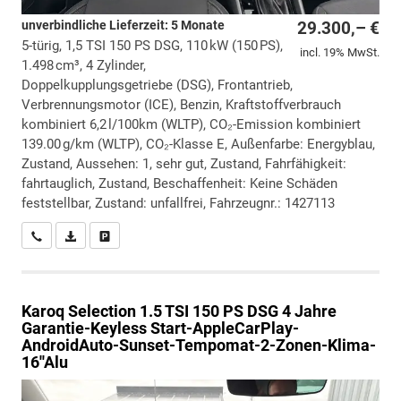
unverbindliche Lieferzeit:
5 Monate
29.300,– €
5-türig, 1,5 TSI 150 PS DSG, 110 kW (150 PS),
incl. 19% MwSt.
1.498 cm³, 4 Zylinder,
Doppelkupplungsgetriebe (DSG), Frontantrieb,
Verbrennungsmotor (ICE), Benzin, Kraftstoffverbrauch
kombiniert 6,2 l/100km (WLTP), CO₂-Emission kombiniert
139.00 g/km (WLTP), CO₂-Klasse E, Außenfarbe: Energyblau,
Zustand, Aussehen: 1, sehr gut, Zustand, Fahrfähigkeit:
fahrtauglich, Zustand, Beschaffenheit: Keine Schäden
feststellbar, Zustand: unfallfrei, Fahrzeugnr.: 1427113
Wir rufen Sie an
PDF-Datei, Fahrzeugexposé drucken
Drucken, parken oder vergleichen
Karoq
Selection 1.5 TSI 150 PS DSG 4 Jahre
Garantie-Keyless Start-AppleCarPlay-
AndroidAuto-Sunset-Tempomat-2-Zonen-Klima-
16''Alu