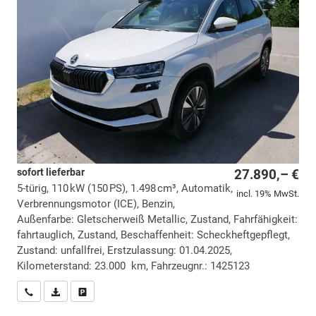
sofort lieferbar
27.890,– €
5-türig, 110 kW (150 PS), 1.498 cm³, Automatik,
incl. 19% MwSt.
Verbrennungsmotor (ICE), Benzin,
Außenfarbe: Gletscherweiß Metallic, Zustand, Fahrfähigkeit:
fahrtauglich, Zustand, Beschaffenheit: Scheckheftgepflegt,
Zustand: unfallfrei, Erstzulassung: 01.04.2025,
Kilometerstand: 23.000 km, Fahrzeugnr.: 1425123
Wir rufen Sie an
PDF-Datei, Fahrzeugexposé drucken
Drucken, parken oder vergleichen