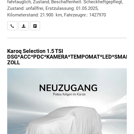
fahrtauglich, Zustand, Beschaffenheit: Scheckheftgepflegt,
Zustand: unfallfrei, Erstzulassung: 01.05.2025,
Kilometerstand: 21.900 km, Fahrzeugnr.: 1427970
Wir rufen Sie an
PDF-Datei, Fahrzeugexposé drucken
Drucken, parken oder vergleichen
Karoq
Selection 1.5 TSI
DSG*ACC*PDC*KAMERA*TEMPOMAT*LED*SMARTLI
ZOLL