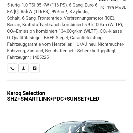
5-türig, 1.0 TSI 85 KW (116 PS), 6-Gang, Euro 6
incl. 19% MwSt.
EA [0], 85 kW (116 PS), 999 cm³, 3 Zylinder,
Schalt. 6-Gang, Frontantrieb, Verbrennungsmotor (ICE),
Benzin, Kraftstoffverbrauch kombiniert 5,9 l/100km (WLTP),
CO₂-Emission kombiniert 134.00 g/km (WLTP), CO₂-Klasse
D, Qualitätssiegel: BVFK-Siegel, Garantieleistung:
Fahrzeuggarantie vom Hersteller, HU/AU neu, Nichtraucher-
Fahrzeug, Zustand, Beschaffenheit: Scheckheftgepflegt,
Fahrzeugnr.: 1405225
Wir rufen Sie an
PDF-Datei, Fahrzeugexposé drucken
Drucken, parken oder vergleichen
Karoq
Selection
SHZ+SMARTLINK+PDC+SUNSET+LED