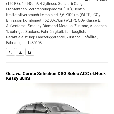
(150 PS), 1.498 cm³, 4 Zylinder, Schalt. 6-Gang,
Frontantrieb, Verbrennungsmotor (ICE), Benzin,
Kraftstoffverbrauch kombiniert 6,6 l/100km (WLTP), CO₂-
Emission kombiniert 152.00 g/km (WLTP), CO₂-Klasse E,
Außenfarbe: Smokey Diamond Metallic, Zustand, Aussehen:
1, sehr gut, Zustand, Fahrfähigkeit: fahrtauglich,
Garantieleistung: Fahrzeuggarantie, Zustand: unfallfrei,
Fahrzeugnr.: 1430108
Wir rufen Sie an
PDF-Datei, Fahrzeugexposé drucken
Drucken, parken oder vergleichen
Octavia Combi
Selection DSG Selec ACC el.Heck
Kessy SunS