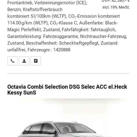
UVP:
42.280,– €
Frontantrieb, Verbrennungsmotor (ICE),
incl. 19% MwSt.
Benzin, Kraftstoffverbrauch
kombiniert 5 l/100km (WLTP), CO₂-Emission kombiniert
114.00 g/km (WLTP), CO₂-Klasse C, Außenfarbe: Black-
Magic Perleffekt, Zustand, Fahrfähigkeit: fahrtauglich,
Garantieleistung: Fahrzeuggarantie, Nichtraucher-Fahrzeug,
Zustand, Beschaffenheit: Scheckheftgepflegt, Zustand:
unfallfrei, Fahrzeugnr.: 1420888
Wir rufen Sie an
PDF-Datei, Fahrzeugexposé drucken
Drucken, parken oder vergleichen
Octavia Combi
Selection DSG Selec ACC el.Heck
Kessy SunS