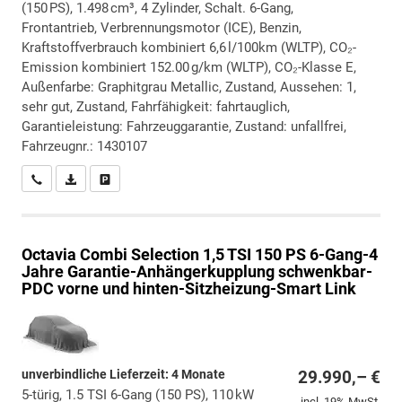
(150 PS), 1.498 cm³, 4 Zylinder, Schalt. 6-Gang,
Frontantrieb, Verbrennungsmotor (ICE), Benzin,
Kraftstoffverbrauch kombiniert 6,6 l/100km (WLTP), CO₂-
Emission kombiniert 152.00 g/km (WLTP), CO₂-Klasse E,
Außenfarbe: Graphitgrau Metallic, Zustand, Aussehen: 1,
sehr gut, Zustand, Fahrfähigkeit: fahrtauglich,
Garantieleistung: Fahrzeuggarantie, Zustand: unfallfrei,
Fahrzeugnr.: 1430107
Wir rufen Sie an
PDF-Datei, Fahrzeugexposé drucken
Drucken, parken oder vergleichen
Octavia Combi
Selection 1,5 TSI 150 PS 6-Gang-4
Jahre Garantie-Anhängerkupplung schwenkbar-
PDC vorne und hinten-Sitzheizung-Smart Link
unverbindliche Lieferzeit:
4 Monate
29.990,– €
5-türig, 1.5 TSI 6-Gang (150 PS), 110 kW
incl. 19% MwSt.