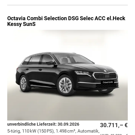
Octavia Combi
Selection DSG Selec ACC el.Heck
Kessy SunS
unverbindliche Lieferzeit:
30.09.2026
30.711,– €
5-türig, 110 kW (150 PS), 1.498 cm³, Automatik,