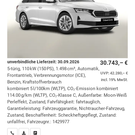
unverbindliche Lieferzeit:
30.09.2026
30.743,– €
5-türig, 110 kW (150 PS), 1.498 cm³, Automatik,
UVP:
42.280,– €
Frontantrieb, Verbrennungsmotor (ICE),
incl. 19% MwSt.
Benzin, Kraftstoffverbrauch
kombiniert 5 l/100km (WLTP), CO₂-Emission kombiniert
114.00 g/km (WLTP), CO₂-Klasse C, Außenfarbe: Moon-Weiß
Perleffekt, Zustand, Fahrfähigkeit: fahrtauglich,
Garantieleistung: Fahrzeuggarantie, Nichtraucher-Fahrzeug,
Zustand, Beschaffenheit: Scheckheftgepflegt, Zustand:
unfallfrei, Fahrzeugnr.: 1429977
Wir rufen Sie an
PDF-Datei, Fahrzeugexposé drucken
Drucken, parken oder vergleichen