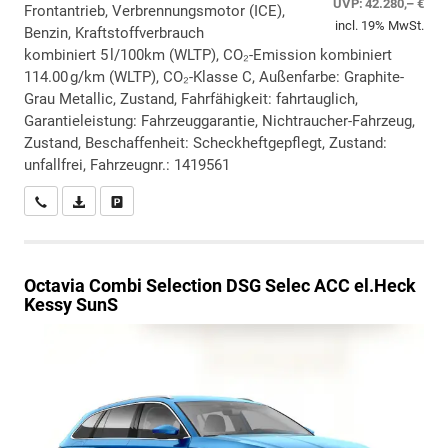
UVP:
42.280,– €
Frontantrieb, Verbrennungsmotor (ICE),
incl. 19% MwSt.
Benzin, Kraftstoffverbrauch
kombiniert 5 l/100km (WLTP), CO₂-Emission kombiniert
114.00 g/km (WLTP), CO₂-Klasse C, Außenfarbe: Graphite-
Grau Metallic, Zustand, Fahrfähigkeit: fahrtauglich,
Garantieleistung: Fahrzeuggarantie, Nichtraucher-Fahrzeug,
Zustand, Beschaffenheit: Scheckheftgepflegt, Zustand:
unfallfrei, Fahrzeugnr.: 1419561
Wir rufen Sie an
PDF-Datei, Fahrzeugexposé drucken
Drucken, parken oder vergleichen
Octavia Combi
Selection DSG Selec ACC el.Heck
Kessy SunS