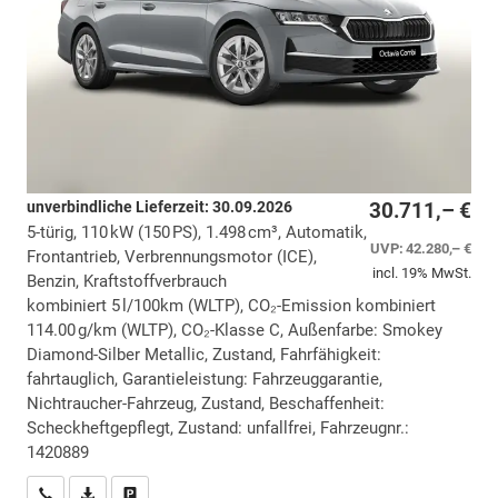
unverbindliche Lieferzeit:
30.09.2026
30.711,– €
5-türig, 110 kW (150 PS), 1.498 cm³, Automatik,
UVP:
42.280,– €
Frontantrieb, Verbrennungsmotor (ICE),
incl. 19% MwSt.
Benzin, Kraftstoffverbrauch
kombiniert 5 l/100km (WLTP), CO₂-Emission kombiniert
114.00 g/km (WLTP), CO₂-Klasse C, Außenfarbe: Smokey
Diamond-Silber Metallic, Zustand, Fahrfähigkeit:
fahrtauglich, Garantieleistung: Fahrzeuggarantie,
Nichtraucher-Fahrzeug, Zustand, Beschaffenheit:
Scheckheftgepflegt, Zustand: unfallfrei, Fahrzeugnr.:
1420889
Wir rufen Sie an
PDF-Datei, Fahrzeugexposé drucken
Drucken, parken oder vergleichen