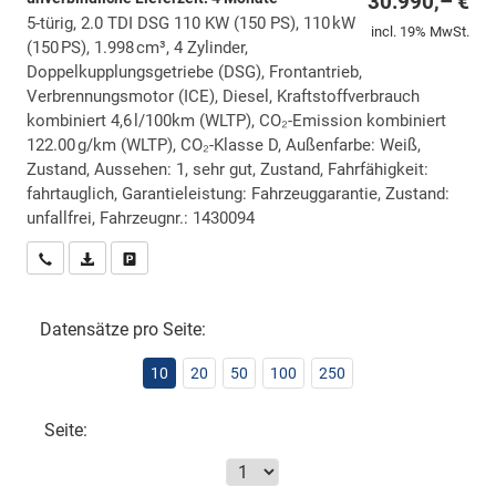
30.990,– €
5-türig, 2.0 TDI DSG 110 KW (150 PS), 110 kW
incl. 19% MwSt.
(150 PS), 1.998 cm³, 4 Zylinder,
Doppelkupplungsgetriebe (DSG), Frontantrieb,
Verbrennungsmotor (ICE), Diesel, Kraftstoffverbrauch
kombiniert 4,6 l/100km (WLTP), CO₂-Emission kombiniert
122.00 g/km (WLTP), CO₂-Klasse D, Außenfarbe: Weiß,
Zustand, Aussehen: 1, sehr gut, Zustand, Fahrfähigkeit:
fahrtauglich, Garantieleistung: Fahrzeuggarantie, Zustand:
unfallfrei, Fahrzeugnr.: 1430094
Wir rufen Sie an
PDF-Datei, Fahrzeugexposé drucken
Drucken, parken oder vergleichen
Datensätze pro Seite:
10
20
50
100
250
Seite: