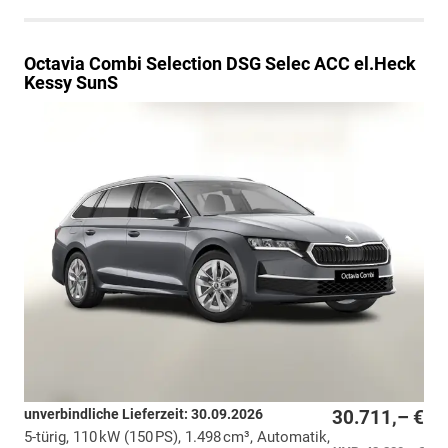
Octavia Combi
Selection DSG Selec ACC el.Heck
Kessy SunS
unverbindliche Lieferzeit:
30.09.2026
30.711,– €
5-türig, 110 kW (150 PS), 1.498 cm³, Automatik,