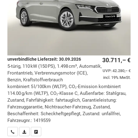
unverbindliche Lieferzeit:
30.09.2026
30.711,– €
5-türig, 110 kW (150 PS), 1.498 cm³, Automatik,
UVP:
42.280,– €
Frontantrieb, Verbrennungsmotor (ICE),
incl. 19% MwSt.
Benzin, Kraftstoffverbrauch
kombiniert 5 l/100km (WLTP), CO₂-Emission kombiniert
114.00 g/km (WLTP), CO₂-Klasse C, Außenfarbe: Stahlgrau,
Zustand, Fahrfähigkeit: fahrtauglich, Garantieleistung:
Fahrzeuggarantie, Nichtraucher-Fahrzeug, Zustand,
Beschaffenheit: Scheckheftgepflegt, Zustand: unfallfrei,
Fahrzeugnr.: 1419559
Wir rufen Sie an
PDF-Datei, Fahrzeugexposé drucken
Drucken, parken oder vergleichen