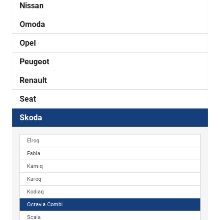
Nissan
Omoda
Opel
Peugeot
Renault
Seat
Skoda
Elroq
Fabia
Kamiq
Karoq
Kodiaq
Octavia Combi
Scala