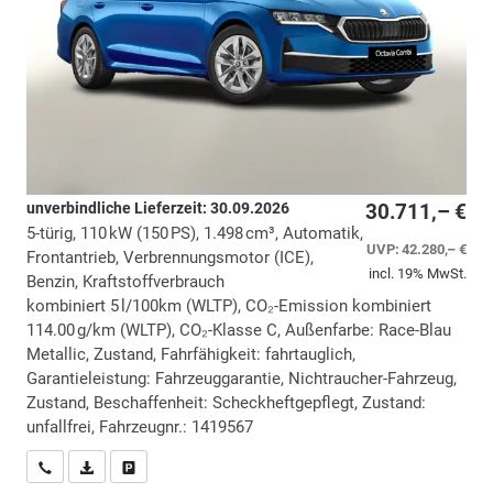
unverbindliche Lieferzeit:
30.09.2026
30.711,– €
5-türig, 110 kW (150 PS), 1.498 cm³, Automatik,
UVP:
42.280,– €
Frontantrieb, Verbrennungsmotor (ICE),
incl. 19% MwSt.
Benzin, Kraftstoffverbrauch
kombiniert 5 l/100km (WLTP), CO₂-Emission kombiniert
114.00 g/km (WLTP), CO₂-Klasse C, Außenfarbe: Race-Blau
Metallic, Zustand, Fahrfähigkeit: fahrtauglich,
Garantieleistung: Fahrzeuggarantie, Nichtraucher-Fahrzeug,
Zustand, Beschaffenheit: Scheckheftgepflegt, Zustand:
unfallfrei, Fahrzeugnr.: 1419567
Wir rufen Sie an
PDF-Datei, Fahrzeugexposé drucken
Drucken, parken oder vergleichen