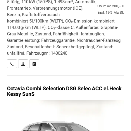
5-türig, 110 kW (150 PS), 1.498 cm³, Automatik,
UVP:
42.280,– €
Frontantrieb, Verbrennungsmotor (ICE),
incl. 19% MwSt.
Benzin, Kraftstoffverbrauch
kombiniert 5 l/100km (WLTP), CO₂-Emission kombiniert
114.00 g/km (WLTP), CO₂-Klasse C, Außenfarbe: Graphite-
Grau Metallic, Zustand, Fahrfähigkeit: fahrtauglich,
Garantieleistung: Fahrzeuggarantie, Nichtraucher-Fahrzeug,
Zustand, Beschaffenheit: Scheckheftgepflegt, Zustand:
unfallfrei, Fahrzeugnr.: 1430240
Wir rufen Sie an
PDF-Datei, Fahrzeugexposé drucken
Drucken, parken oder vergleichen
Octavia Combi
Selection DSG Selec ACC el.Heck
Kessy SunS