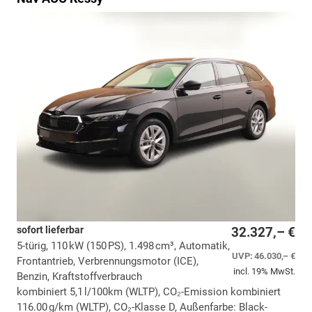
sofort lieferbar
32.327,– €
5-türig, 110 kW (150 PS), 1.498 cm³, Automatik,
UVP:
46.030,– €
Frontantrieb, Verbrennungsmotor (ICE),
incl. 19% MwSt.
Benzin, Kraftstoffverbrauch
kombiniert 5,1 l/100km (WLTP), CO₂-Emission kombiniert
116.00 g/km (WLTP), CO₂-Klasse D, Außenfarbe: Black-