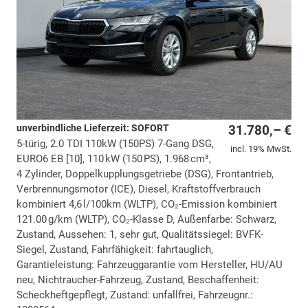
unverbindliche Lieferzeit: SOFORT
31.780,– €
5-türig, 2.0 TDI 110kW (150PS) 7-Gang DSG,
incl. 19% MwSt.
EURO6 EB [10], 110 kW (150 PS), 1.968 cm³,
4 Zylinder, Doppelkupplungsgetriebe (DSG), Frontantrieb,
Verbrennungsmotor (ICE), Diesel, Kraftstoffverbrauch
kombiniert 4,6 l/100km (WLTP), CO₂-Emission kombiniert
121.00 g/km (WLTP), CO₂-Klasse D, Außenfarbe: Schwarz,
Zustand, Aussehen: 1, sehr gut, Qualitätssiegel: BVFK-
Siegel, Zustand, Fahrfähigkeit: fahrtauglich,
Garantieleistung: Fahrzeuggarantie vom Hersteller, HU/AU
neu, Nichtraucher-Fahrzeug, Zustand, Beschaffenheit:
Scheckheftgepflegt, Zustand: unfallfrei, Fahrzeugnr.: