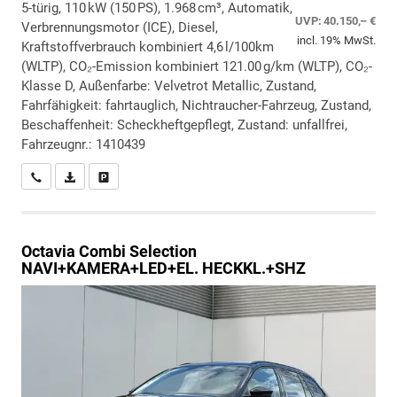
5-türig, 110 kW (150 PS), 1.968 cm³, Automatik,
UVP:
40.150,– €
Verbrennungsmotor (ICE), Diesel,
incl. 19% MwSt.
Kraftstoffverbrauch kombiniert 4,6 l/100km
(WLTP), CO₂-Emission kombiniert 121.00 g/km (WLTP), CO₂-
Klasse D, Außenfarbe: Velvetrot Metallic, Zustand,
Fahrfähigkeit: fahrtauglich, Nichtraucher-Fahrzeug, Zustand,
Beschaffenheit: Scheckheftgepflegt, Zustand: unfallfrei,
Fahrzeugnr.: 1410439
Wir rufen Sie an
PDF-Datei, Fahrzeugexposé drucken
Drucken, parken oder vergleichen
Octavia Combi
Selection
NAVI+KAMERA+LED+EL. HECKKL.+SHZ