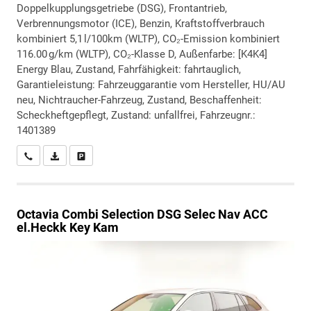
Doppelkupplungsgetriebe (DSG), Frontantrieb,
Verbrennungsmotor (ICE), Benzin, Kraftstoffverbrauch
kombiniert 5,1 l/100km (WLTP), CO₂-Emission kombiniert
116.00 g/km (WLTP), CO₂-Klasse D, Außenfarbe: [K4K4]
Energy Blau, Zustand, Fahrfähigkeit: fahrtauglich,
Garantieleistung: Fahrzeuggarantie vom Hersteller, HU/AU
neu, Nichtraucher-Fahrzeug, Zustand, Beschaffenheit:
Scheckheftgepflegt, Zustand: unfallfrei, Fahrzeugnr.:
1401389
Wir rufen Sie an
PDF-Datei, Fahrzeugexposé drucken
Drucken, parken oder vergleichen
Octavia Combi
Selection DSG Selec Nav ACC
el.Heckk Key Kam