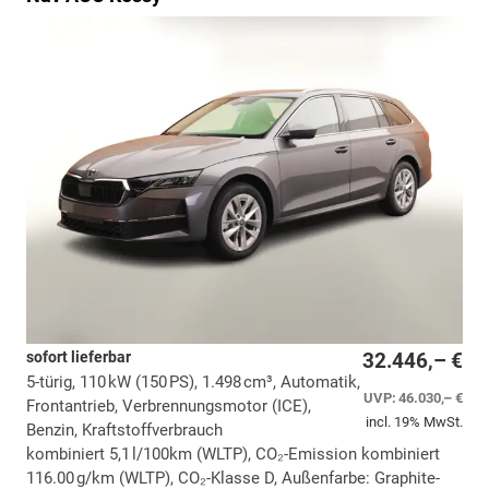
sofort lieferbar
32.446,– €
5-türig, 110 kW (150 PS), 1.498 cm³, Automatik,
UVP:
46.030,– €
Frontantrieb, Verbrennungsmotor (ICE),
incl. 19% MwSt.
Benzin, Kraftstoffverbrauch
kombiniert 5,1 l/100km (WLTP), CO₂-Emission kombiniert
116.00 g/km (WLTP), CO₂-Klasse D, Außenfarbe: Graphite-