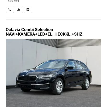
1399564
Wir rufen Sie an
PDF-Datei, Fahrzeugexposé drucken
Drucken, parken oder vergleichen
Octavia Combi
Selection
NAVI+KAMERA+LED+EL. HECKKL.+SHZ