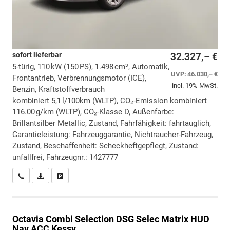
sofort lieferbar
32.327,– €
5-türig, 110 kW (150 PS), 1.498 cm³, Automatik,
UVP:
46.030,– €
Frontantrieb, Verbrennungsmotor (ICE),
incl. 19% MwSt.
Benzin, Kraftstoffverbrauch
kombiniert 5,1 l/100km (WLTP), CO₂-Emission kombiniert
116.00 g/km (WLTP), CO₂-Klasse D, Außenfarbe:
Brillantsilber Metallic, Zustand, Fahrfähigkeit: fahrtauglich,
Garantieleistung: Fahrzeuggarantie, Nichtraucher-Fahrzeug,
Zustand, Beschaffenheit: Scheckheftgepflegt, Zustand:
unfallfrei, Fahrzeugnr.: 1427777
Wir rufen Sie an
PDF-Datei, Fahrzeugexposé drucken
Drucken, parken oder vergleichen
Octavia Combi
Selection DSG Selec Matrix HUD
Nav ACC Kessy