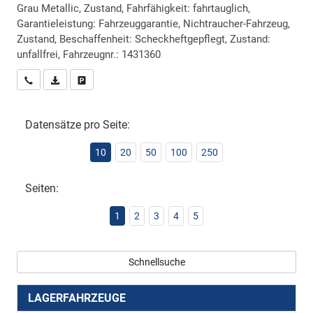
Grau Metallic, Zustand, Fahrfähigkeit: fahrtauglich,
Garantieleistung: Fahrzeuggarantie, Nichtraucher-Fahrzeug,
Zustand, Beschaffenheit: Scheckheftgepflegt, Zustand:
unfallfrei, Fahrzeugnr.: 1431360
Wir rufen Sie an
PDF-Datei, Fahrzeugexposé drucken
Drucken, parken oder vergleichen
Datensätze pro Seite:
10
20
50
100
250
Seiten:
1
2
3
4
5
Schnellsuche
LAGERFAHRZEUGE