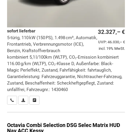
sofort lieferbar
32.327,– €
5-türig, 110 kW (150 PS), 1.498 cm³, Automatik,
UVP:
46.030,– €
Frontantrieb, Verbrennungsmotor (ICE),
incl. 19% MwSt.
Benzin, Kraftstoffverbrauch
kombiniert 5,1 l/100km (WLTP), CO₂-Emission kombiniert
116.00 g/km (WLTP), CO₂-Klasse D, Außenfarbe: Black-
Magic Perleffekt, Zustand, Fahrfähigkeit: fahrtauglich,
Garantieleistung: Fahrzeuggarantie, Nichtraucher-Fahrzeug,
Zustand, Beschaffenheit: Scheckheftgepflegt, Zustand:
unfallfrei, Fahrzeugnr.: 1430460
Wir rufen Sie an
PDF-Datei, Fahrzeugexposé drucken
Drucken, parken oder vergleichen
Octavia Combi
Selection DSG Selec Matrix HUD
Nav ACC Kessy