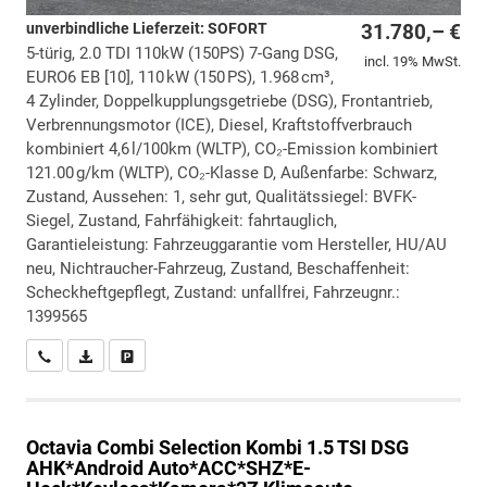
unverbindliche Lieferzeit: SOFORT
31.780,– €
5-türig, 2.0 TDI 110kW (150PS) 7-Gang DSG,
incl. 19% MwSt.
EURO6 EB [10], 110 kW (150 PS), 1.968 cm³,
4 Zylinder, Doppelkupplungsgetriebe (DSG), Frontantrieb,
Verbrennungsmotor (ICE), Diesel, Kraftstoffverbrauch
kombiniert 4,6 l/100km (WLTP), CO₂-Emission kombiniert
121.00 g/km (WLTP), CO₂-Klasse D, Außenfarbe: Schwarz,
Zustand, Aussehen: 1, sehr gut, Qualitätssiegel: BVFK-
Siegel, Zustand, Fahrfähigkeit: fahrtauglich,
Garantieleistung: Fahrzeuggarantie vom Hersteller, HU/AU
neu, Nichtraucher-Fahrzeug, Zustand, Beschaffenheit:
Scheckheftgepflegt, Zustand: unfallfrei, Fahrzeugnr.:
1399565
Wir rufen Sie an
PDF-Datei, Fahrzeugexposé drucken
Drucken, parken oder vergleichen
Octavia Combi
Selection Kombi 1.5 TSI DSG
AHK*Android Auto*ACC*SHZ*E-