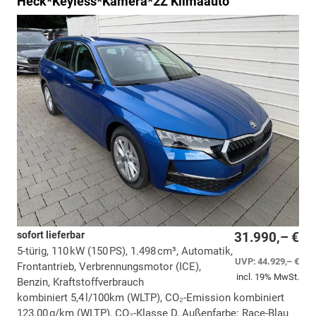
Heck*Keyless*Kamera*2Z Klimaauto
sofort lieferbar
31.990,– €
5-türig, 110 kW (150 PS), 1.498 cm³, Automatik,
UVP:
44.929,– €
Frontantrieb, Verbrennungsmotor (ICE),
incl. 19% MwSt.
Benzin, Kraftstoffverbrauch
kombiniert 5,4 l/100km (WLTP), CO₂-Emission kombiniert
123.00 g/km (WLTP), CO₂-Klasse D, Außenfarbe: Race-Blau