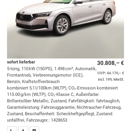
sofort lieferbar
30.808,– €
5-türig, 110 kW (150 PS), 1.498 cm³, Automatik,
UVP:
44.170,– €
Frontantrieb, Verbrennungsmotor (ICE),
incl. 19% MwSt.
Benzin, Kraftstoffverbrauch
kombiniert 5,1 l/100km (WLTP), CO₂-Emission kombiniert
115.00 g/km (WLTP), CO₂-Klasse C, Außenfarbe:
Brillantsilber Metallic, Zustand, Fahrfähigkeit: fahrtauglich,
Garantieleistung: Fahrzeuggarantie, Nichtraucher-Fahrzeug,
Zustand, Beschaffenheit: Scheckheftgepflegt, Zustand:
unfallfrei, Fahrzeugnr.: 1428653
Wir rufen Sie an
PDF-Datei, Fahrzeugexposé drucken
Drucken, parken oder vergleichen