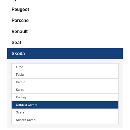
Peugeot
Porsche
Renault
Seat
Skoda
Elroq
Fabia
Kamiq
Karoq
Kodiaq
Octavia Combi
Scala
Superb Combi