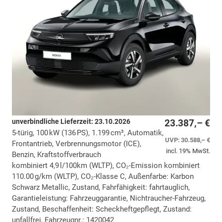
unverbindliche Lieferzeit:
23.10.2026
23.387,– €
5-türig, 100 kW (136 PS), 1.199 cm³, Automatik,
UVP:
30.588,– €
Frontantrieb, Verbrennungsmotor (ICE),
incl. 19% MwSt.
Benzin, Kraftstoffverbrauch
kombiniert 4,9 l/100km (WLTP), CO₂-Emission kombiniert
110.00 g/km (WLTP), CO₂-Klasse C, Außenfarbe: Karbon
Schwarz Metallic, Zustand, Fahrfähigkeit: fahrtauglich,
Garantieleistung: Fahrzeuggarantie, Nichtraucher-Fahrzeug,
Zustand, Beschaffenheit: Scheckheftgepflegt, Zustand:
unfallfrei, Fahrzeugnr.: 1420042