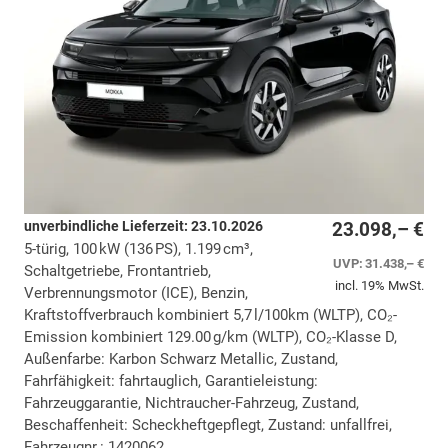
unverbindliche Lieferzeit:
23.10.2026
23.098,– €
5-türig, 100 kW (136 PS), 1.199 cm³,
UVP:
31.438,– €
Schaltgetriebe, Frontantrieb,
incl. 19% MwSt.
Verbrennungsmotor (ICE), Benzin,
Kraftstoffverbrauch kombiniert 5,7 l/100km (WLTP), CO₂-
Emission kombiniert 129.00 g/km (WLTP), CO₂-Klasse D,
Außenfarbe: Karbon Schwarz Metallic, Zustand,
Fahrfähigkeit: fahrtauglich, Garantieleistung:
Fahrzeuggarantie, Nichtraucher-Fahrzeug, Zustand,
Beschaffenheit: Scheckheftgepflegt, Zustand: unfallfrei,
Fahrzeugnr.: 1420062