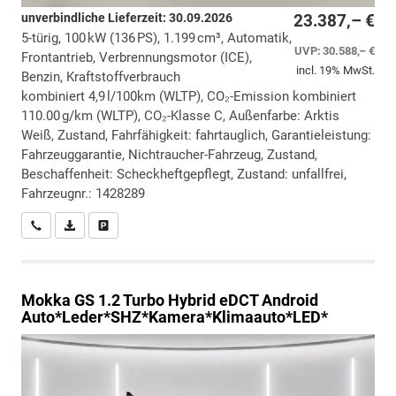
unverbindliche Lieferzeit:
30.09.2026
23.387,– €
5-türig, 100 kW (136 PS), 1.199 cm³, Automatik,
UVP:
30.588,– €
Frontantrieb, Verbrennungsmotor (ICE),
incl. 19% MwSt.
Benzin, Kraftstoffverbrauch
kombiniert 4,9 l/100km (WLTP), CO₂-Emission kombiniert
110.00 g/km (WLTP), CO₂-Klasse C, Außenfarbe: Arktis
Weiß, Zustand, Fahrfähigkeit: fahrtauglich, Garantieleistung:
Fahrzeuggarantie, Nichtraucher-Fahrzeug, Zustand,
Beschaffenheit: Scheckheftgepflegt, Zustand: unfallfrei,
Fahrzeugnr.: 1428289
Wir rufen Sie an
PDF-Datei, Fahrzeugexposé drucken
Drucken, parken oder vergleichen
Mokka
GS 1.2 Turbo Hybrid eDCT Android
Auto*Leder*SHZ*Kamera*Klimaauto*LED*