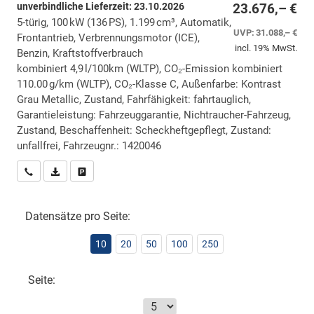
unverbindliche Lieferzeit:
23.10.2026
23.676,– €
5-türig, 100 kW (136 PS), 1.199 cm³, Automatik,
UVP:
31.088,– €
Frontantrieb, Verbrennungsmotor (ICE),
incl. 19% MwSt.
Benzin, Kraftstoffverbrauch
kombiniert 4,9 l/100km (WLTP), CO₂-Emission kombiniert
110.00 g/km (WLTP), CO₂-Klasse C, Außenfarbe: Kontrast
Grau Metallic, Zustand, Fahrfähigkeit: fahrtauglich,
Garantieleistung: Fahrzeuggarantie, Nichtraucher-Fahrzeug,
Zustand, Beschaffenheit: Scheckheftgepflegt, Zustand:
unfallfrei, Fahrzeugnr.: 1420046
Wir rufen Sie an
PDF-Datei, Fahrzeugexposé drucken
Drucken, parken oder vergleichen
Datensätze pro Seite:
10
20
50
100
250
Seite: