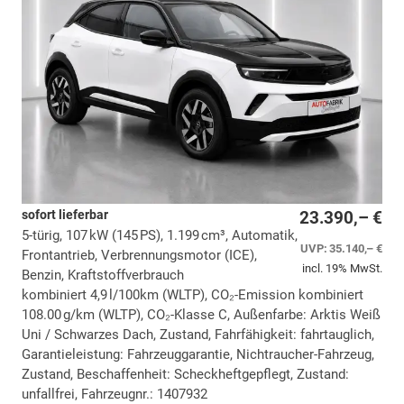
sofort lieferbar
23.390,– €
5-türig, 107 kW (145 PS), 1.199 cm³, Automatik,
UVP:
35.140,– €
Frontantrieb, Verbrennungsmotor (ICE),
incl. 19% MwSt.
Benzin, Kraftstoffverbrauch
kombiniert 4,9 l/100km (WLTP), CO₂-Emission kombiniert
108.00 g/km (WLTP), CO₂-Klasse C, Außenfarbe: Arktis Weiß
Uni / Schwarzes Dach, Zustand, Fahrfähigkeit: fahrtauglich,
Garantieleistung: Fahrzeuggarantie, Nichtraucher-Fahrzeug,
Zustand, Beschaffenheit: Scheckheftgepflegt, Zustand:
unfallfrei, Fahrzeugnr.: 1407932