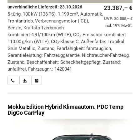
unverbindliche Lieferzeit:
23.10.2026
23.387,– €
5-türig, 100 kW (136 PS), 1.199 cm³, Automatik,
UVP:
30.588,– €
Frontantrieb, Verbrennungsmotor (ICE),
incl. 19% MwSt.
Benzin, Kraftstoffverbrauch
kombiniert 4,9 l/100km (WLTP), CO₂-Emission kombiniert
110.00 g/km (WLTP), CO₂-Klasse C, Außenfarbe: Tropikal
Grün Metallic, Zustand, Fahrfähigkeit: fahrtauglich,
Garantieleistung: Fahrzeuggarantie, Nichtraucher-Fahrzeug,
Zustand, Beschaffenheit: Scheckheftgepflegt, Zustand:
unfallfrei, Fahrzeugnr.: 1420041
Wir rufen Sie an
PDF-Datei, Fahrzeugexposé drucken
Drucken, parken oder vergleichen
Mokka
Edition Hybrid Klimaautom. PDC Temp
DigCo CarPlay