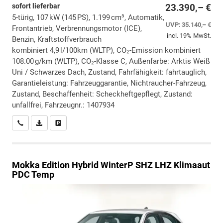
sofort lieferbar
23.390,– €
5-türig, 107 kW (145 PS), 1.199 cm³, Automatik,
UVP:
35.140,– €
Frontantrieb, Verbrennungsmotor (ICE),
incl. 19% MwSt.
Benzin, Kraftstoffverbrauch
kombiniert 4,9 l/100km (WLTP), CO₂-Emission kombiniert
108.00 g/km (WLTP), CO₂-Klasse C, Außenfarbe: Arktis Weiß
Uni / Schwarzes Dach, Zustand, Fahrfähigkeit: fahrtauglich,
Garantieleistung: Fahrzeuggarantie, Nichtraucher-Fahrzeug,
Zustand, Beschaffenheit: Scheckheftgepflegt, Zustand:
unfallfrei, Fahrzeugnr.: 1407934
Wir rufen Sie an
PDF-Datei, Fahrzeugexposé drucken
Drucken, parken oder vergleichen
Mokka
Edition Hybrid WinterP SHZ LHZ Klimaaut
PDC Temp