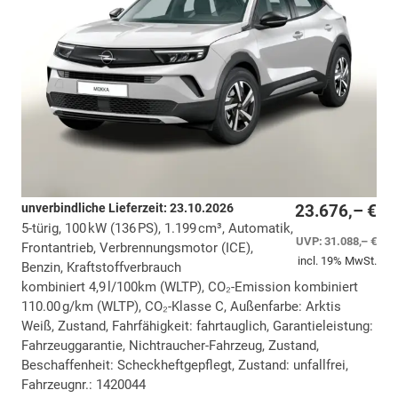
unverbindliche Lieferzeit:
23.10.2026
23.676,– €
5-türig, 100 kW (136 PS), 1.199 cm³, Automatik,
UVP:
31.088,– €
Frontantrieb, Verbrennungsmotor (ICE),
incl. 19% MwSt.
Benzin, Kraftstoffverbrauch
kombiniert 4,9 l/100km (WLTP), CO₂-Emission kombiniert
110.00 g/km (WLTP), CO₂-Klasse C, Außenfarbe: Arktis
Weiß, Zustand, Fahrfähigkeit: fahrtauglich, Garantieleistung:
Fahrzeuggarantie, Nichtraucher-Fahrzeug, Zustand,
Beschaffenheit: Scheckheftgepflegt, Zustand: unfallfrei,
Fahrzeugnr.: 1420044