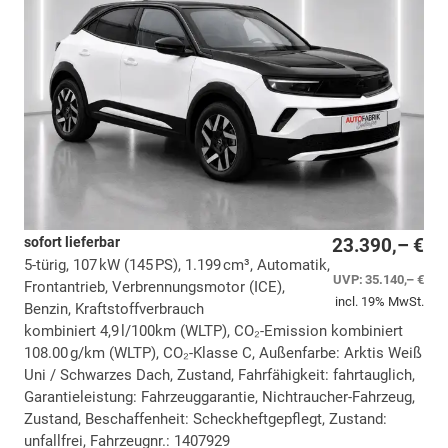
sofort lieferbar
23.390,– €
5-türig, 107 kW (145 PS), 1.199 cm³, Automatik,
UVP:
35.140,– €
Frontantrieb, Verbrennungsmotor (ICE),
incl. 19% MwSt.
Benzin, Kraftstoffverbrauch
kombiniert 4,9 l/100km (WLTP), CO₂-Emission kombiniert
108.00 g/km (WLTP), CO₂-Klasse C, Außenfarbe: Arktis Weiß
Uni / Schwarzes Dach, Zustand, Fahrfähigkeit: fahrtauglich,
Garantieleistung: Fahrzeuggarantie, Nichtraucher-Fahrzeug,
Zustand, Beschaffenheit: Scheckheftgepflegt, Zustand:
unfallfrei, Fahrzeugnr.: 1407929