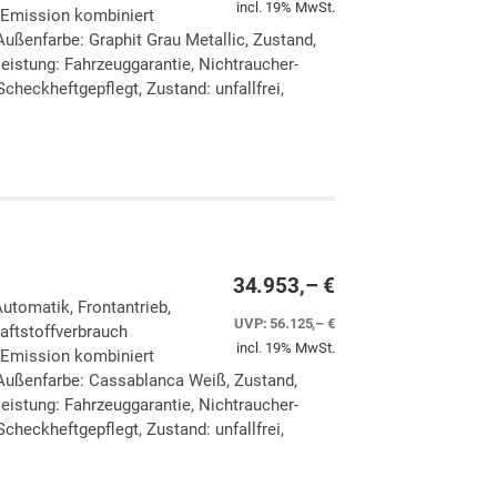
incl. 19% MwSt.
-Emission kombiniert
ußenfarbe: Graphit Grau Metallic, Zustand,
eleistung: Fahrzeuggarantie, Nichtraucher-
checkheftgepflegt, Zustand: unfallfrei,
ken
leichen
34.953,– €
Automatik, Frontantrieb,
UVP:
56.125,– €
aftstoffverbrauch
incl. 19% MwSt.
-Emission kombiniert
Außenfarbe: Cassablanca Weiß, Zustand,
eleistung: Fahrzeuggarantie, Nichtraucher-
checkheftgepflegt, Zustand: unfallfrei,
ken
leichen