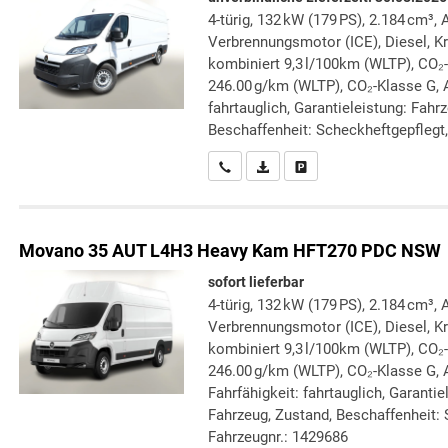
4-türig, 132 kW (179 PS), 2.184 cm³, 
Verbrennungsmotor (ICE), Diesel, Kr
kombiniert 9,3 l/100km (WLTP), CO₂
246.00 g/km (WLTP), CO₂-Klasse G, A
fahrtauglich, Garantieleistung: Fahr
Beschaffenheit: Scheckheftgepflegt, 
Wir rufen Sie an
PDF-Datei, Fahrzeugexposé druc
Drucken, parken oder verg
Movano
35 AUT L4H3 Heavy Kam HFT270 PDC NSW
sofort lieferbar
4-türig, 132 kW (179 PS), 2.184 cm³, 
Verbrennungsmotor (ICE), Diesel, Kr
kombiniert 9,3 l/100km (WLTP), CO₂
246.00 g/km (WLTP), CO₂-Klasse G, 
Fahrfähigkeit: fahrtauglich, Garanti
Fahrzeug, Zustand, Beschaffenheit: S
Fahrzeugnr.: 1429686