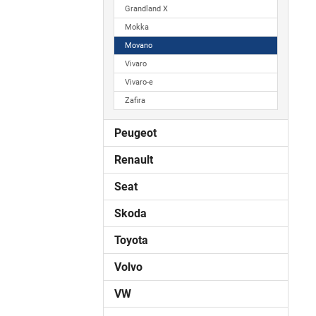
Grandland X
Mokka
Movano
Vivaro
Vivaro-e
Zafira
Peugeot
Renault
Seat
Skoda
Toyota
Volvo
VW