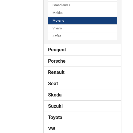
Grandland X
Mokka
Movano
Vivaro
Zafira
Peugeot
Porsche
Renault
Seat
Skoda
Suzuki
Toyota
VW