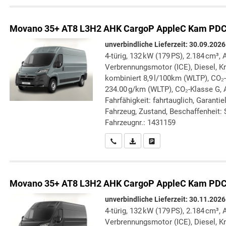
Movano
35+ AT8 L3H2 AHK CargoP AppleC Kam PD
unverbindliche Lieferzeit:
30.09.2026
4-türig, 132 kW (179 PS), 2.184 cm³, 
Verbrennungsmotor (ICE), Diesel, Kr
kombiniert 8,9 l/100km (WLTP), CO₂
234.00 g/km (WLTP), CO₂-Klasse G, 
Fahrfähigkeit: fahrtauglich, Garanti
Fahrzeug, Zustand, Beschaffenheit: S
Fahrzeugnr.: 1431159
Wir rufen Sie an
PDF-Datei, Fahrzeugexposé druc
Drucken, parken oder verg
Movano
35+ AT8 L3H2 AHK CargoP AppleC Kam PD
unverbindliche Lieferzeit:
30.11.2026
4-türig, 132 kW (179 PS), 2.184 cm³, 
Verbrennungsmotor (ICE), Diesel, Kr