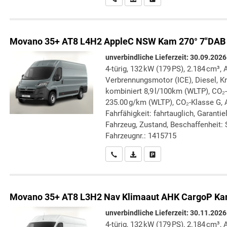
Movano
35+ AT8 L4H2 AppleC NSW Kam 270° 7"DAB
unverbindliche Lieferzeit:
30.09.2026
4-türig, 132 kW (179 PS), 2.184 cm³, 
Verbrennungsmotor (ICE), Diesel, Kr
kombiniert 8,9 l/100km (WLTP), CO₂
235.00 g/km (WLTP), CO₂-Klasse G, 
Fahrfähigkeit: fahrtauglich, Garanti
Fahrzeug, Zustand, Beschaffenheit: S
Fahrzeugnr.: 1415715
Wir rufen Sie an
PDF-Datei, Fahrzeugexposé druc
Drucken, parken oder verg
Movano
35+ AT8 L3H2 Nav Klimaaut AHK CargoP K
unverbindliche Lieferzeit:
30.11.2026
4-türig, 132 kW (179 PS), 2.184 cm³, 