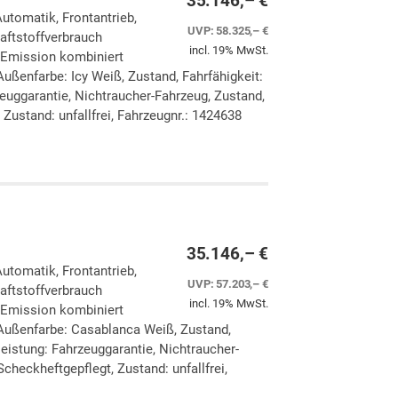
35.146,– €
Automatik, Frontantrieb,
UVP:
58.325,– €
aftstoffverbrauch
incl. 19% MwSt.
-Emission kombiniert
ußenfarbe: Icy Weiß, Zustand, Fahrfähigkeit:
zeuggarantie, Nichtraucher-Fahrzeug, Zustand,
Zustand: unfallfrei, Fahrzeugnr.: 1424638
ken
leichen
35.146,– €
Automatik, Frontantrieb,
UVP:
57.203,– €
aftstoffverbrauch
incl. 19% MwSt.
-Emission kombiniert
Außenfarbe: Casablanca Weiß, Zustand,
eleistung: Fahrzeuggarantie, Nichtraucher-
checkheftgepflegt, Zustand: unfallfrei,