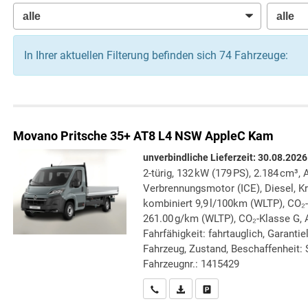
In Ihrer aktuellen Filterung befinden sich
74
Fahrzeuge:
Movano
Pritsche 35+ AT8 L4 NSW AppleC Kam
unverbindliche Lieferzeit:
30.08.2026
2-türig, 132 kW (179 PS), 2.184 cm³, 
Verbrennungsmotor (ICE), Diesel, Kr
kombiniert 9,9 l/100km (WLTP), CO₂
261.00 g/km (WLTP), CO₂-Klasse G, 
Fahrfähigkeit: fahrtauglich, Garanti
Fahrzeug, Zustand, Beschaffenheit: S
Fahrzeugnr.: 1415429
Wir rufen Sie an
PDF-Datei, Fahrzeugexposé druc
Drucken, parken oder verg