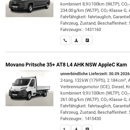
kombiniert 8,9 l/100km (WLTP), CO₂
234.00 g/km (WLTP), CO₂-Klasse G, A
Fahrfähigkeit: fahrtauglich, Garanti
Fahrzeug, Zustand, Beschaffenheit: S
Fahrzeugnr.: 1431160
Wir rufen Sie an
PDF-Datei, Fahrzeugexposé druc
Drucken, parken oder verg
Movano
Pritsche 35+ AT8 L4 AHK NSW AppleC Kam
unverbindliche Lieferzeit:
30.09.2026
2-türig, 132 kW (179 PS), 2.184 cm³, 
Verbrennungsmotor (ICE), Diesel, Kr
kombiniert 9,9 l/100km (WLTP), CO₂
261.00 g/km (WLTP), CO₂-Klasse G, 
Fahrfähigkeit: fahrtauglich, Garanti
Fahrzeug, Zustand, Beschaffenheit: S
Fahrzeugnr.: 1415430
Wir rufen Sie an
PDF-Datei, Fahrzeugexposé druc
Drucken, parken oder verg