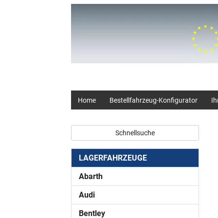
+49 (0) 2403 23062
Home
Bestellfahrzeug-Konfigurator
Ih
Schnellsuche
LAGERFAHRZEUGE
Abarth
Audi
Bentley