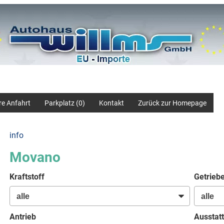
re Anfahrt
Parkplatz (
0
)
Kontakt
Zurück zur Homepage
info
Movano
Kraftstoff
Getrieb
Antrieb
Ausstatt