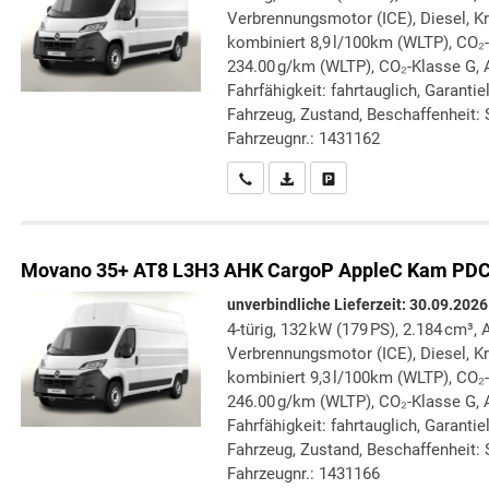
Verbrennungsmotor (ICE), Diesel, Kr
kombiniert 8,9 l/100km (WLTP), CO₂
234.00 g/km (WLTP), CO₂-Klasse G, 
Fahrfähigkeit: fahrtauglich, Garanti
Fahrzeug, Zustand, Beschaffenheit: S
Fahrzeugnr.: 1431162
Wir rufen Sie an
PDF-Datei, Fahrzeugexposé druc
Drucken, parken oder verg
Movano
35+ AT8 L3H3 AHK CargoP AppleC Kam PD
unverbindliche Lieferzeit:
30.09.2026
4-türig, 132 kW (179 PS), 2.184 cm³, 
Verbrennungsmotor (ICE), Diesel, Kr
kombiniert 9,3 l/100km (WLTP), CO₂
246.00 g/km (WLTP), CO₂-Klasse G, 
Fahrfähigkeit: fahrtauglich, Garanti
Fahrzeug, Zustand, Beschaffenheit: S
Fahrzeugnr.: 1431166