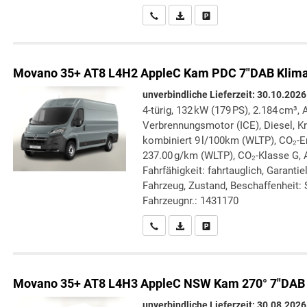
Wir rufen Sie an
PDF-Datei, Fahrzeugexposé druc
Drucken, parken oder verg
Movano
35+ AT8 L4H2 AppleC Kam PDC 7"DAB Klim
unverbindliche Lieferzeit:
30.10.2026
4-türig, 132 kW (179 PS), 2.184 cm³, 
Verbrennungsmotor (ICE), Diesel, Kr
kombiniert 9 l/100km (WLTP), CO₂-
237.00 g/km (WLTP), CO₂-Klasse G, 
Fahrfähigkeit: fahrtauglich, Garanti
Fahrzeug, Zustand, Beschaffenheit: S
Fahrzeugnr.: 1431170
Wir rufen Sie an
PDF-Datei, Fahrzeugexposé druc
Drucken, parken oder verg
Movano
35+ AT8 L4H3 AppleC NSW Kam 270° 7"DAB
unverbindliche Lieferzeit:
30.08.2026