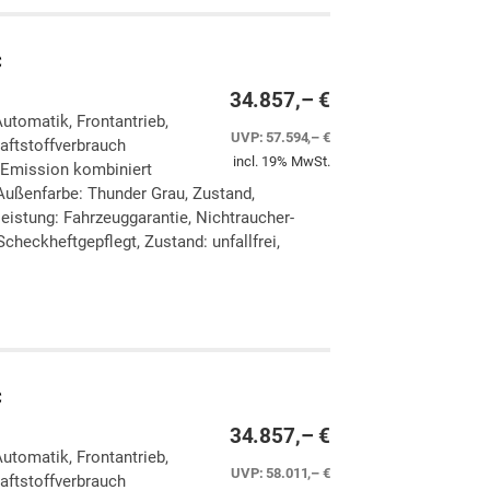
C
34.857,– €
Automatik, Frontantrieb,
UVP:
57.594,– €
aftstoffverbrauch
incl. 19% MwSt.
-Emission kombiniert
Außenfarbe: Thunder Grau, Zustand,
eleistung: Fahrzeuggarantie, Nichtraucher-
checkheftgepflegt, Zustand: unfallfrei,
ken
leichen
C
34.857,– €
Automatik, Frontantrieb,
UVP:
58.011,– €
aftstoffverbrauch