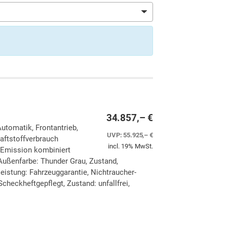
34.857,– €
Automatik, Frontantrieb,
UVP:
55.925,– €
aftstoffverbrauch
incl. 19% MwSt.
-Emission kombiniert
Außenfarbe: Thunder Grau, Zustand,
eleistung: Fahrzeuggarantie, Nichtraucher-
checkheftgepflegt, Zustand: unfallfrei,
ken
leichen