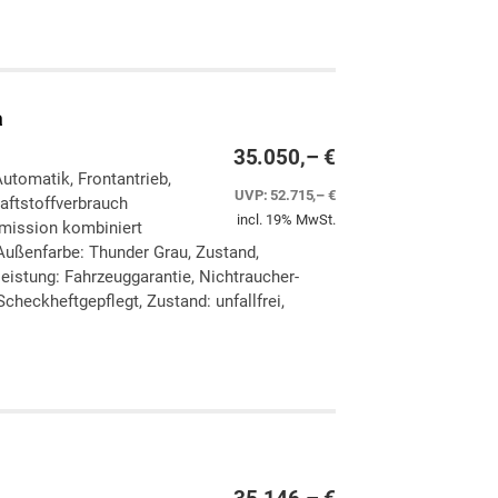
ken
leichen
a
35.050,– €
Automatik, Frontantrieb,
UVP:
52.715,– €
aftstoffverbrauch
incl. 19% MwSt.
Emission kombiniert
Außenfarbe: Thunder Grau, Zustand,
eleistung: Fahrzeuggarantie, Nichtraucher-
checkheftgepflegt, Zustand: unfallfrei,
ken
leichen