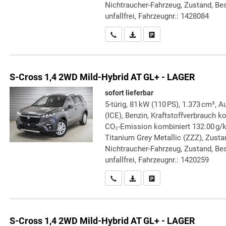
Nichtraucher-Fahrzeug, Zustand, Bes
unfallfrei, Fahrzeugnr.: 1428084
Wir rufen Sie an
PDF-Datei, Fahrzeugexposé druc
Drucken, parken oder verg
S-Cross
1,4 2WD Mild-Hybrid AT GL+ - LAGER
sofort lieferbar
5-türig, 81 kW (110 PS), 1.373 cm³,
(ICE), Benzin, Kraftstoffverbrauch k
CO₂-Emission kombiniert 132.00 g/
Titanium Grey Metallic (ZZZ), Zustan
Nichtraucher-Fahrzeug, Zustand, Bes
unfallfrei, Fahrzeugnr.: 1420259
Wir rufen Sie an
PDF-Datei, Fahrzeugexposé druc
Drucken, parken oder verg
S-Cross
1,4 2WD Mild-Hybrid AT GL+ - LAGER