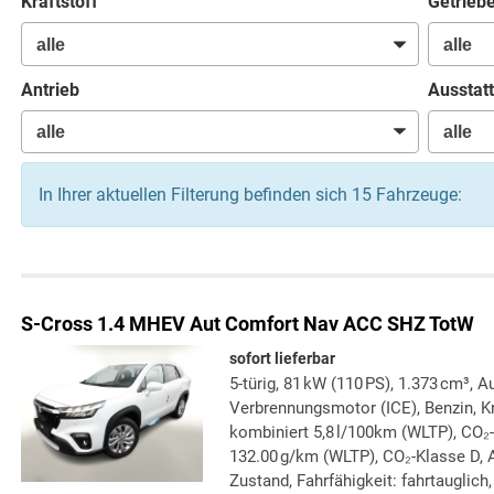
Kraftstoff
Getrieb
Antrieb
Ausstatt
In Ihrer aktuellen Filterung befinden sich
15
Fahrzeuge:
S-Cross
1.4 MHEV Aut Comfort Nav ACC SHZ TotW
sofort lieferbar
5-türig, 81 kW (110 PS), 1.373 cm³, A
Verbrennungsmotor (ICE), Benzin, Kr
kombiniert 5,8 l/100km (WLTP), CO₂
132.00 g/km (WLTP), CO₂-Klasse D, A
Zustand, Fahrfähigkeit: fahrtauglich