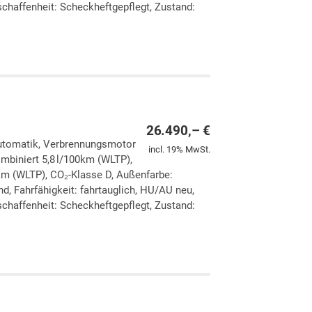
chaffenheit: Scheckheftgepflegt, Zustand:
ken
leichen
26.490,– €
 Automatik, Verbrennungsmotor
incl. 19% MwSt.
ombiniert 5,8 l/100km (WLTP),
km (WLTP), CO₂-Klasse D, Außenfarbe:
d, Fahrfähigkeit: fahrtauglich, HU/AU neu,
chaffenheit: Scheckheftgepflegt, Zustand:
ken
leichen