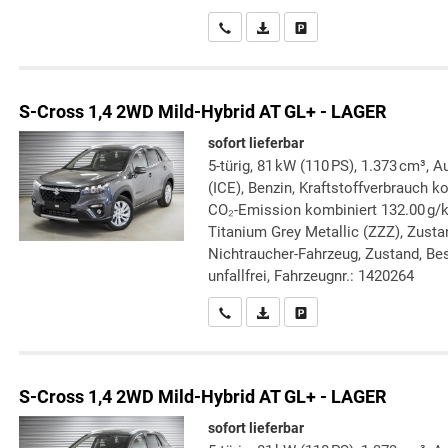
Wir rufen Sie an
PDF-Datei, Fahrzeugexposé druc
Drucken, parken oder verg
S-Cross
1,4 2WD Mild-Hybrid AT GL+ - LAGER
sofort lieferbar
5-türig, 81 kW (110 PS), 1.373 cm³,
(ICE), Benzin, Kraftstoffverbrauch k
CO₂-Emission kombiniert 132.00 g/
Titanium Grey Metallic (ZZZ), Zustan
Nichtraucher-Fahrzeug, Zustand, Bes
unfallfrei, Fahrzeugnr.: 1420264
Wir rufen Sie an
PDF-Datei, Fahrzeugexposé druc
Drucken, parken oder verg
S-Cross
1,4 2WD Mild-Hybrid AT GL+ - LAGER
sofort lieferbar