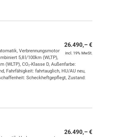
ken
leichen
26.490,– €
 Automatik, Verbrennungsmotor
incl. 19% MwSt.
ombiniert 5,8 l/100km (WLTP),
km (WLTP), CO₂-Klasse D, Außenfarbe:
d, Fahrfähigkeit: fahrtauglich, HU/AU neu,
chaffenheit: Scheckheftgepflegt, Zustand:
ken
leichen
26.490,– €