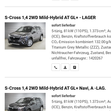
S-Cross
1,4 2WD Mild-Hybrid AT GL+ - LAGER
sofort lieferbar
5-türig, 81 kW (110 PS), 1.373 cm³,
(ICE), Benzin, Kraftstoffverbrauch k
CO₂-Emission kombiniert 132.00 g/
Titanium Grey Metallic (ZZZ), Zustan
Nichtraucher-Fahrzeug, Zustand, Bes
unfallfrei, Fahrzeugnr.: 1420267
Wir rufen Sie an
PDF-Datei, Fahrzeugexposé druc
Drucken, parken oder verg
S-Cross
1,4 2WD Mild-Hybrid AT GL+ Navi, A -LAG.
sofort lieferbar
5-türig, 81 kW (110 PS), 1.373 cm³,
(ICE), Benzin, Kraftstoffverbrauch k