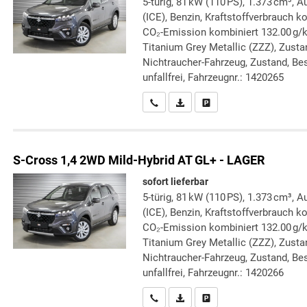
5-türig, 81 kW (110 PS), 1.373 cm³,
(ICE), Benzin, Kraftstoffverbrauch k
CO₂-Emission kombiniert 132.00 g/
Titanium Grey Metallic (ZZZ), Zustan
Nichtraucher-Fahrzeug, Zustand, Bes
unfallfrei, Fahrzeugnr.: 1420265
Wir rufen Sie an
PDF-Datei, Fahrzeugexposé druc
Drucken, parken oder verg
S-Cross
1,4 2WD Mild-Hybrid AT GL+ - LAGER
sofort lieferbar
5-türig, 81 kW (110 PS), 1.373 cm³,
(ICE), Benzin, Kraftstoffverbrauch k
CO₂-Emission kombiniert 132.00 g/
Titanium Grey Metallic (ZZZ), Zustan
Nichtraucher-Fahrzeug, Zustand, Bes
unfallfrei, Fahrzeugnr.: 1420266
Wir rufen Sie an
PDF-Datei, Fahrzeugexposé druc
Drucken, parken oder verg