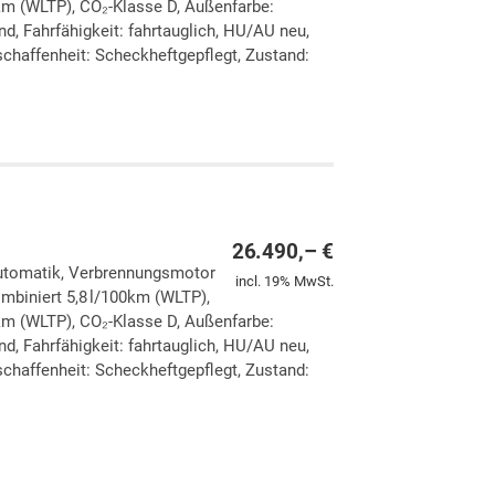
km (WLTP), CO₂-Klasse D, Außenfarbe:
d, Fahrfähigkeit: fahrtauglich, HU/AU neu,
chaffenheit: Scheckheftgepflegt, Zustand:
ken
leichen
26.490,– €
 Automatik, Verbrennungsmotor
incl. 19% MwSt.
ombiniert 5,8 l/100km (WLTP),
km (WLTP), CO₂-Klasse D, Außenfarbe:
d, Fahrfähigkeit: fahrtauglich, HU/AU neu,
chaffenheit: Scheckheftgepflegt, Zustand:
ken
leichen