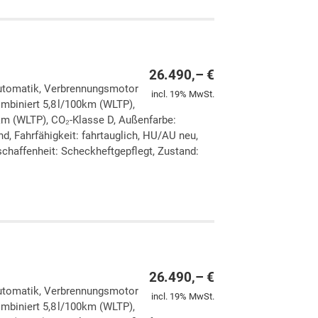
26.490,– €
 Automatik, Verbrennungsmotor
incl. 19% MwSt.
ombiniert 5,8 l/100km (WLTP),
km (WLTP), CO₂-Klasse D, Außenfarbe:
d, Fahrfähigkeit: fahrtauglich, HU/AU neu,
chaffenheit: Scheckheftgepflegt, Zustand:
ken
leichen
26.490,– €
 Automatik, Verbrennungsmotor
incl. 19% MwSt.
ombiniert 5,8 l/100km (WLTP),