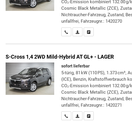
CO₂-Emission kombiniert 132.00 g/
Cosmic Black Metallic (ZCE), Zustan
Nichtraucher-Fahrzeug, Zustand, Bes
unfallfrei, Fahrzeugnr.: 1420270
Wir rufen Sie an
PDF-Datei, Fahrzeugexposé druc
Drucken, parken oder verg
S-Cross
1,4 2WD Mild-Hybrid AT GL+ - LAGER
sofort lieferbar
5-türig, 81 kW (110 PS), 1.373 cm³,
(ICE), Benzin, Kraftstoffverbrauch k
CO₂-Emission kombiniert 132.00 g/
Cosmic Black Metallic (ZCE), Zustan
Nichtraucher-Fahrzeug, Zustand, Bes
unfallfrei, Fahrzeugnr.: 1420271
Wir rufen Sie an
PDF-Datei, Fahrzeugexposé druc
Drucken, parken oder verg