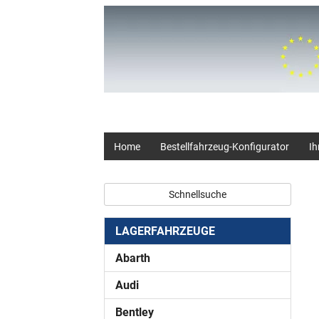
+49 (0) 2403 23062
Home
Bestellfahrzeug-Konfigurator
Ih
Schnellsuche
LAGERFAHRZEUGE
Abarth
Audi
Bentley