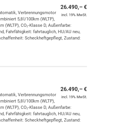
26.490,– €
 Automatik, Verbrennungsmotor
incl. 19% MwSt.
ombiniert 5,8 l/100km (WLTP),
km (WLTP), CO₂-Klasse D, Außenfarbe:
d, Fahrfähigkeit: fahrtauglich, HU/AU neu,
chaffenheit: Scheckheftgepflegt, Zustand:
ken
leichen
26.490,– €
 Automatik, Verbrennungsmotor
incl. 19% MwSt.
ombiniert 5,8 l/100km (WLTP),
km (WLTP), CO₂-Klasse D, Außenfarbe:
d, Fahrfähigkeit: fahrtauglich, HU/AU neu,
chaffenheit: Scheckheftgepflegt, Zustand: