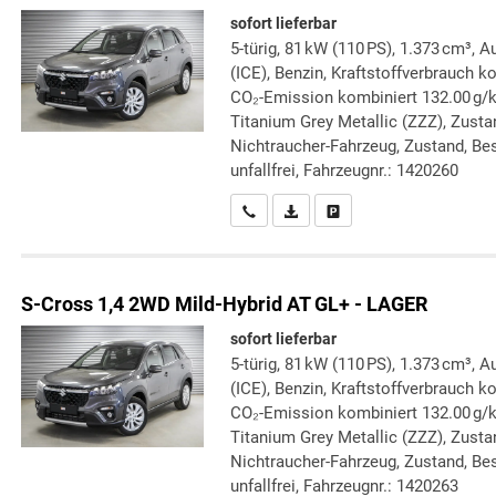
sofort lieferbar
5-türig, 81 kW (110 PS), 1.373 cm³,
(ICE), Benzin, Kraftstoffverbrauch k
CO₂-Emission kombiniert 132.00 g/
Titanium Grey Metallic (ZZZ), Zustan
Nichtraucher-Fahrzeug, Zustand, Bes
unfallfrei, Fahrzeugnr.: 1420260
Wir rufen Sie an
PDF-Datei, Fahrzeugexposé druc
Drucken, parken oder verg
S-Cross
1,4 2WD Mild-Hybrid AT GL+ - LAGER
sofort lieferbar
5-türig, 81 kW (110 PS), 1.373 cm³,
(ICE), Benzin, Kraftstoffverbrauch k
CO₂-Emission kombiniert 132.00 g/
Titanium Grey Metallic (ZZZ), Zustan
Nichtraucher-Fahrzeug, Zustand, Bes
unfallfrei, Fahrzeugnr.: 1420263