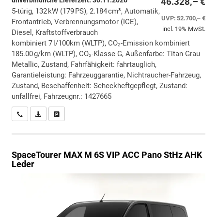
unverbindliche Lieferzeit:
30.11.2026
46.328,– €
5-türig, 132 kW (179 PS), 2.184 cm³, Automatik,
UVP:
52.700,– €
Frontantrieb, Verbrennungsmotor (ICE),
incl. 19% MwSt.
Diesel, Kraftstoffverbrauch
kombiniert 7 l/100km (WLTP), CO₂-Emission kombiniert
185.00 g/km (WLTP), CO₂-Klasse G, Außenfarbe: Titan Grau
Metallic, Zustand, Fahrfähigkeit: fahrtauglich,
Garantieleistung: Fahrzeuggarantie, Nichtraucher-Fahrzeug,
Zustand, Beschaffenheit: Scheckheftgepflegt, Zustand:
unfallfrei, Fahrzeugnr.: 1427665
Wir rufen Sie an
PDF-Datei, Fahrzeugexposé drucken
Drucken, parken oder vergleichen
SpaceTourer
MAX M 6S VIP ACC Pano StHz AHK
Leder