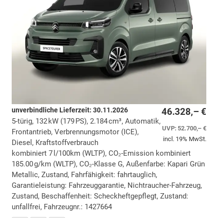
unverbindliche Lieferzeit:
30.11.2026
46.328,– €
5-türig, 132 kW (179 PS), 2.184 cm³, Automatik,
UVP:
52.700,– €
Frontantrieb, Verbrennungsmotor (ICE),
incl. 19% MwSt.
Diesel, Kraftstoffverbrauch
kombiniert 7 l/100km (WLTP), CO₂-Emission kombiniert
185.00 g/km (WLTP), CO₂-Klasse G, Außenfarbe: Kapari Grün
Metallic, Zustand, Fahrfähigkeit: fahrtauglich,
Garantieleistung: Fahrzeuggarantie, Nichtraucher-Fahrzeug,
Zustand, Beschaffenheit: Scheckheftgepflegt, Zustand:
unfallfrei, Fahrzeugnr.: 1427664