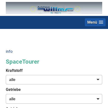
Menü
+49 (0) 2403 23062
info
SpaceTourer
Kraftstoff
Getriebe