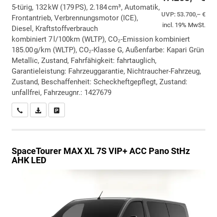
5-türig, 132 kW (179 PS), 2.184 cm³, Automatik,
UVP:
53.700,– €
Frontantrieb, Verbrennungsmotor (ICE),
incl. 19% MwSt.
Diesel, Kraftstoffverbrauch
kombiniert 7 l/100km (WLTP), CO₂-Emission kombiniert
185.00 g/km (WLTP), CO₂-Klasse G, Außenfarbe: Kapari Grün
Metallic, Zustand, Fahrfähigkeit: fahrtauglich,
Garantieleistung: Fahrzeuggarantie, Nichtraucher-Fahrzeug,
Zustand, Beschaffenheit: Scheckheftgepflegt, Zustand:
unfallfrei, Fahrzeugnr.: 1427679
Wir rufen Sie an
PDF-Datei, Fahrzeugexposé drucken
Drucken, parken oder vergleichen
SpaceTourer
MAX XL 7S VIP+ ACC Pano StHz
AHK LED