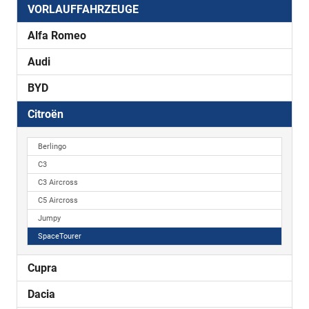
VORLAUFFAHRZEUGE
Alfa Romeo
Audi
BYD
Citroën
Berlingo
C3
C3 Aircross
C5 Aircross
Jumpy
SpaceTourer
Cupra
Dacia