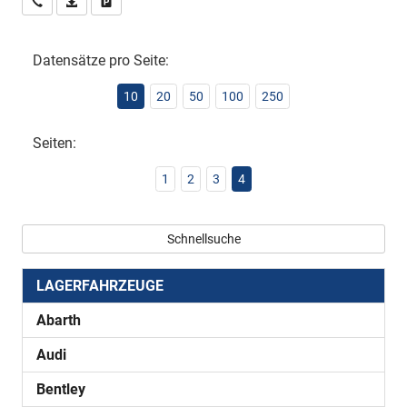
Wir rufen Sie an
PDF-Datei, Fahrzeugexposé drucken
Drucken, parken oder vergleichen
Datensätze pro Seite:
10
20
50
100
250
Seiten:
1
2
3
4
Schnellsuche
LAGERFAHRZEUGE
Abarth
Audi
Bentley