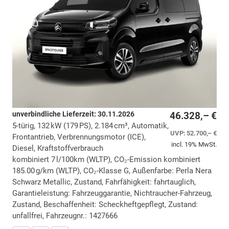
unverbindliche Lieferzeit:
30.11.2026
46.328,– €
5-türig, 132 kW (179 PS), 2.184 cm³, Automatik,
UVP:
52.700,– €
Frontantrieb, Verbrennungsmotor (ICE),
incl. 19% MwSt.
Diesel, Kraftstoffverbrauch
kombiniert 7 l/100km (WLTP), CO₂-Emission kombiniert
185.00 g/km (WLTP), CO₂-Klasse G, Außenfarbe: Perla Nera
Schwarz Metallic, Zustand, Fahrfähigkeit: fahrtauglich,
Garantieleistung: Fahrzeuggarantie, Nichtraucher-Fahrzeug,
Zustand, Beschaffenheit: Scheckheftgepflegt, Zustand:
unfallfrei, Fahrzeugnr.: 1427666