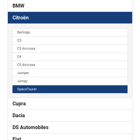
BMW
Citroën
Berlingo
C3
C3 Aircross
C4
C5 Aircross
Jumper
Jumpy
SpaceTourer
Cupra
Dacia
DS Automobiles
Fiat