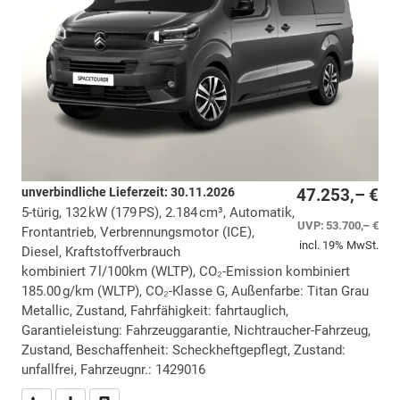
unverbindliche Lieferzeit:
30.11.2026
47.253,– €
5-türig, 132 kW (179 PS), 2.184 cm³, Automatik,
UVP:
53.700,– €
Frontantrieb, Verbrennungsmotor (ICE),
incl. 19% MwSt.
Diesel, Kraftstoffverbrauch
kombiniert 7 l/100km (WLTP), CO₂-Emission kombiniert
185.00 g/km (WLTP), CO₂-Klasse G, Außenfarbe: Titan Grau
Metallic, Zustand, Fahrfähigkeit: fahrtauglich,
Garantieleistung: Fahrzeuggarantie, Nichtraucher-Fahrzeug,
Zustand, Beschaffenheit: Scheckheftgepflegt, Zustand:
unfallfrei, Fahrzeugnr.: 1429016