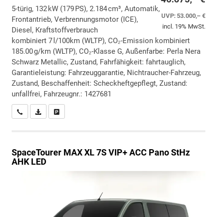
5-türig, 132 kW (179 PS), 2.184 cm³, Automatik,
UVP:
53.000,– €
Frontantrieb, Verbrennungsmotor (ICE),
incl. 19% MwSt.
Diesel, Kraftstoffverbrauch
kombiniert 7 l/100km (WLTP), CO₂-Emission kombiniert
185.00 g/km (WLTP), CO₂-Klasse G, Außenfarbe: Perla Nera
Schwarz Metallic, Zustand, Fahrfähigkeit: fahrtauglich,
Garantieleistung: Fahrzeuggarantie, Nichtraucher-Fahrzeug,
Zustand, Beschaffenheit: Scheckheftgepflegt, Zustand:
unfallfrei, Fahrzeugnr.: 1427681
Wir rufen Sie an
PDF-Datei, Fahrzeugexposé drucken
Drucken, parken oder vergleichen
SpaceTourer
MAX XL 7S VIP+ ACC Pano StHz
AHK LED