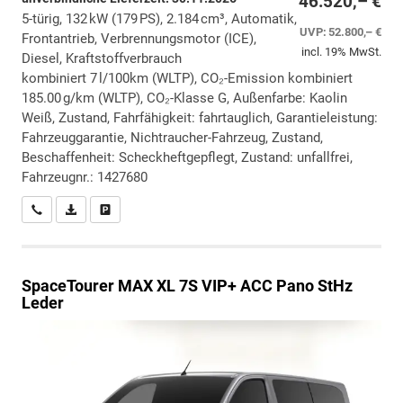
46.520,– €
5-türig, 132 kW (179 PS), 2.184 cm³, Automatik,
UVP:
52.800,– €
Frontantrieb, Verbrennungsmotor (ICE),
incl. 19% MwSt.
Diesel, Kraftstoffverbrauch
kombiniert 7 l/100km (WLTP), CO₂-Emission kombiniert
185.00 g/km (WLTP), CO₂-Klasse G, Außenfarbe: Kaolin
Weiß, Zustand, Fahrfähigkeit: fahrtauglich, Garantieleistung:
Fahrzeuggarantie, Nichtraucher-Fahrzeug, Zustand,
Beschaffenheit: Scheckheftgepflegt, Zustand: unfallfrei,
Fahrzeugnr.: 1427680
Wir rufen Sie an
PDF-Datei, Fahrzeugexposé drucken
Drucken, parken oder vergleichen
SpaceTourer
MAX XL 7S VIP+ ACC Pano StHz
Leder