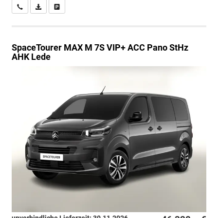
Wir rufen Sie an
PDF-Datei, Fahrzeugexposé drucken
Drucken, parken oder vergleichen
SpaceTourer
MAX M 7S VIP+ ACC Pano StHz
AHK Lede