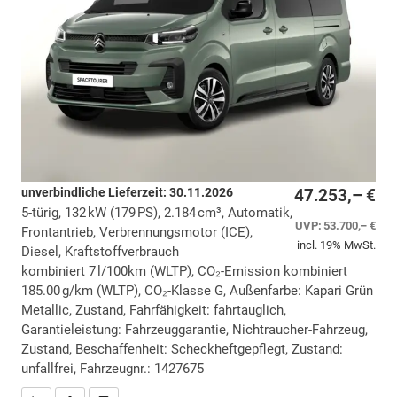
unverbindliche Lieferzeit:
30.11.2026
47.253,– €
5-türig, 132 kW (179 PS), 2.184 cm³, Automatik,
UVP:
53.700,– €
Frontantrieb, Verbrennungsmotor (ICE),
incl. 19% MwSt.
Diesel, Kraftstoffverbrauch
kombiniert 7 l/100km (WLTP), CO₂-Emission kombiniert
185.00 g/km (WLTP), CO₂-Klasse G, Außenfarbe: Kapari Grün
Metallic, Zustand, Fahrfähigkeit: fahrtauglich,
Garantieleistung: Fahrzeuggarantie, Nichtraucher-Fahrzeug,
Zustand, Beschaffenheit: Scheckheftgepflegt, Zustand:
unfallfrei, Fahrzeugnr.: 1427675