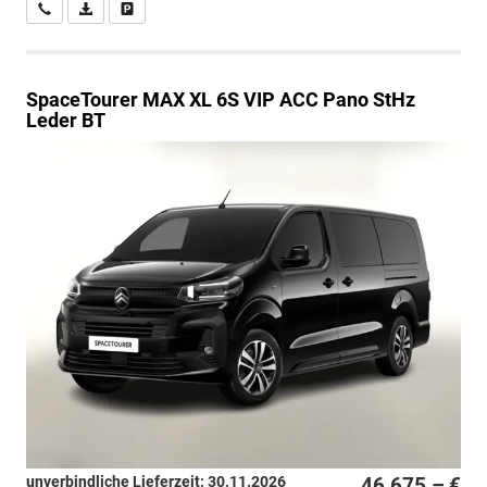
Wir rufen Sie an
PDF-Datei, Fahrzeugexposé drucken
Drucken, parken oder vergleichen
SpaceTourer
MAX XL 6S VIP ACC Pano StHz
Leder BT
unverbindliche Lieferzeit:
30.11.2026
46.675,– €