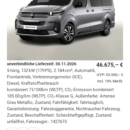
unverbindliche Lieferzeit:
30.11.2026
46.675,– €
5-türig, 132 kW (179 PS), 2.184 cm³, Automatik,
UVP:
53.000,– €
Frontantrieb, Verbrennungsmotor (ICE),
incl. 19% MwSt.
Diesel, Kraftstoffverbrauch
kombiniert 7 l/100km (WLTP), CO₂-Emission kombiniert
185.00 g/km (WLTP), CO₂-Klasse G, Außenfarbe: Artense
Grau Metallic, Zustand, Fahrfähigkeit: fahrtauglich,
Garantieleistung: Fahrzeuggarantie, Nichtraucher-Fahrzeug,
Zustand, Beschaffenheit: Scheckheftgepflegt, Zustand:
unfallfrei, Fahrzeugnr.: 1427673