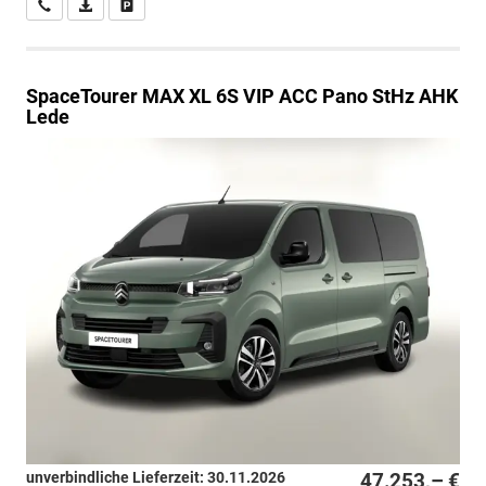
Wir rufen Sie an
PDF-Datei, Fahrzeugexposé drucken
Drucken, parken oder vergleichen
SpaceTourer
MAX XL 6S VIP ACC Pano StHz AHK
Lede
unverbindliche Lieferzeit:
30.11.2026
47.253,– €