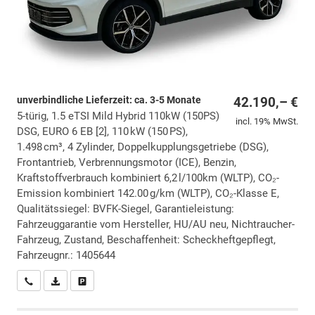
unverbindliche Lieferzeit: ca. 3-5 Monate
42.190,– €
5-türig, 1.5 eTSI Mild Hybrid 110kW (150PS)
incl. 19% MwSt.
DSG, EURO 6 EB [2], 110 kW (150 PS),
1.498 cm³, 4 Zylinder, Doppelkupplungsgetriebe (DSG),
Frontantrieb, Verbrennungsmotor (ICE), Benzin,
Kraftstoffverbrauch kombiniert 6,2 l/100km (WLTP), CO₂-
Emission kombiniert 142.00 g/km (WLTP), CO₂-Klasse E,
Qualitätssiegel: BVFK-Siegel, Garantieleistung:
Fahrzeuggarantie vom Hersteller, HU/AU neu, Nichtraucher-
Fahrzeug, Zustand, Beschaffenheit: Scheckheftgepflegt,
Fahrzeugnr.: 1405644
Wir rufen Sie an
PDF-Datei, Fahrzeugexposé drucken
Drucken, parken oder vergleichen