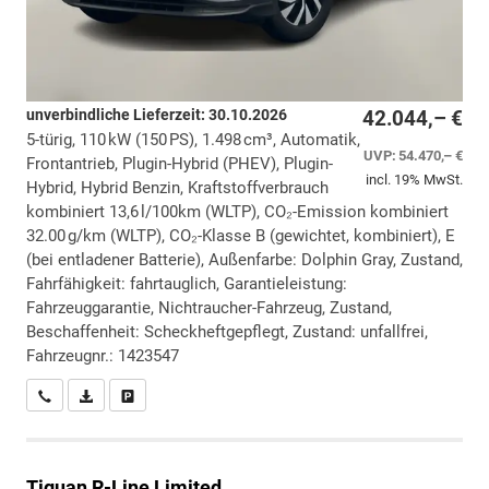
unverbindliche Lieferzeit:
30.10.2026
42.044,– €
5-türig, 110 kW (150 PS), 1.498 cm³, Automatik,
UVP:
54.470,– €
Frontantrieb, Plugin-Hybrid (PHEV), Plugin-
incl. 19% MwSt.
Hybrid, Hybrid Benzin, Kraftstoffverbrauch
kombiniert 13,6 l/100km (WLTP), CO₂-Emission kombiniert
32.00 g/km (WLTP), CO₂-Klasse B (gewichtet, kombiniert), E
(bei entladener Batterie), Außenfarbe: Dolphin Gray, Zustand,
Fahrfähigkeit: fahrtauglich, Garantieleistung:
Fahrzeuggarantie, Nichtraucher-Fahrzeug, Zustand,
Beschaffenheit: Scheckheftgepflegt, Zustand: unfallfrei,
Fahrzeugnr.: 1423547
Wir rufen Sie an
PDF-Datei, Fahrzeugexposé drucken
Drucken, parken oder vergleichen
Tiguan
R-Line Limited