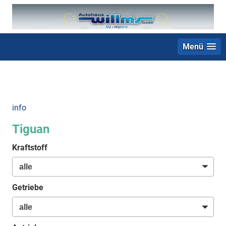
Menü
+49 (0) 2403 23062
info
Tiguan
Kraftstoff
Getriebe