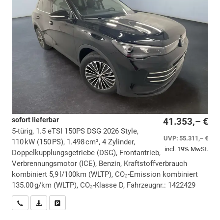
sofort lieferbar
41.353,– €
5-türig, 1.5 eTSI 150PS DSG 2026 Style,
UVP:
55.311,– €
110 kW (150 PS), 1.498 cm³, 4 Zylinder,
incl. 19% MwSt.
Doppelkupplungsgetriebe (DSG), Frontantrieb,
Verbrennungsmotor (ICE), Benzin, Kraftstoffverbrauch
kombiniert 5,9 l/100km (WLTP), CO₂-Emission kombiniert
135.00 g/km (WLTP), CO₂-Klasse D, Fahrzeugnr.: 1422429
Wir rufen Sie an
PDF-Datei, Fahrzeugexposé drucken
Drucken, parken oder vergleichen