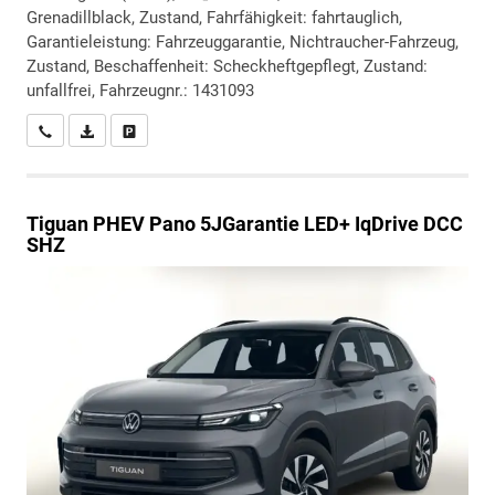
Grenadillblack, Zustand, Fahrfähigkeit: fahrtauglich,
Garantieleistung: Fahrzeuggarantie, Nichtraucher-Fahrzeug,
Zustand, Beschaffenheit: Scheckheftgepflegt, Zustand:
unfallfrei, Fahrzeugnr.: 1431093
Wir rufen Sie an
PDF-Datei, Fahrzeugexposé drucken
Drucken, parken oder vergleichen
Tiguan
PHEV Pano 5JGarantie LED+ IqDrive DCC
SHZ