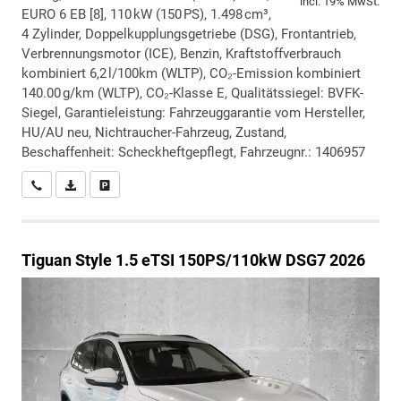
incl. 19% MwSt.
EURO 6 EB [8], 110 kW (150 PS), 1.498 cm³,
4 Zylinder, Doppelkupplungsgetriebe (DSG), Frontantrieb,
Verbrennungsmotor (ICE), Benzin, Kraftstoffverbrauch
kombiniert 6,2 l/100km (WLTP), CO₂-Emission kombiniert
140.00 g/km (WLTP), CO₂-Klasse E, Qualitätssiegel: BVFK-
Siegel, Garantieleistung: Fahrzeuggarantie vom Hersteller,
HU/AU neu, Nichtraucher-Fahrzeug, Zustand,
Beschaffenheit: Scheckheftgepflegt, Fahrzeugnr.: 1406957
Wir rufen Sie an
PDF-Datei, Fahrzeugexposé drucken
Drucken, parken oder vergleichen
Tiguan
Style 1.5 eTSI 150PS/110kW DSG7 2026