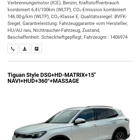
Verbrennungsmotor (ICE), Benzin, Kraftstoffverbrauch
kombiniert 6,4 l/100km (WLTP), CO₂-Emission kombiniert
146.00 g/km (WLTP), CO₂-Klasse E, Qualitätssiegel: BVFK-
Siegel, Garantieleistung: Fahrzeuggarantie vom Hersteller,
HU/AU neu, Nichtraucher-Fahrzeug, Zustand,
Beschaffenheit: Scheckheftgepflegt, Fahrzeugnr.: 1406974
Wir rufen Sie an
PDF-Datei, Fahrzeugexposé drucken
Drucken, parken oder vergleichen
Tiguan
Style DSG+HD-MATRIX+15"
NAVI+HUD+360°+MASSAGE