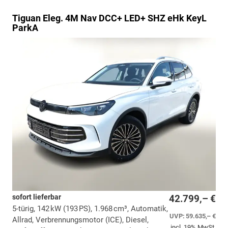
Tiguan
Eleg. 4M Nav DCC+ LED+ SHZ eHk KeyL
ParkA
sofort lieferbar
42.799,– €
5-türig, 142 kW (193 PS), 1.968 cm³, Automatik,
UVP:
59.635,– €
Allrad, Verbrennungsmotor (ICE), Diesel,
incl. 19% MwSt.