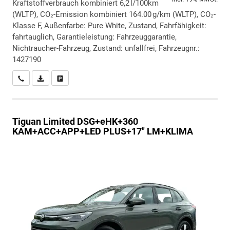
Kraftstoffverbrauch kombiniert 6,2 l/100km
(WLTP), CO₂-Emission kombiniert 164.00 g/km (WLTP), CO₂-
Klasse F, Außenfarbe: Pure White, Zustand, Fahrfähigkeit:
fahrtauglich, Garantieleistung: Fahrzeuggarantie,
Nichtraucher-Fahrzeug, Zustand: unfallfrei, Fahrzeugnr.:
1427190
Wir rufen Sie an
PDF-Datei, Fahrzeugexposé drucken
Drucken, parken oder vergleichen
Tiguan
Limited DSG+eHK+360
KAM+ACC+APP+LED PLUS+17" LM+KLIMA