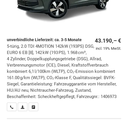
unverbindliche Lieferzeit: ca. 3-5 Monate
43.190,– €
5-türig, 2.0 TDI 4MOTION 142kW (193PS) DSG,
incl. 19% MwSt.
EURO 6 EB [8], 142 kW (193 PS), 1.968 cm³,
4 Zylinder, Doppelkupplungsgetriebe (DSG), Allrad,
Verbrennungsmotor (ICE), Diesel, Kraftstoffverbrauch
kombiniert 6,1 l/100km (WLTP), CO₂-Emission kombiniert
161.00 g/km (WLTP), CO₂-Klasse F, Qualitätssiegel: BVFK-
Siegel, Garantieleistung: Fahrzeuggarantie vom Hersteller,
HU/AU neu, Nichtraucher-Fahrzeug, Zustand,
Beschaffenheit: Scheckheftgepflegt, Fahrzeugnr.: 1406973
Wir rufen Sie an
PDF-Datei, Fahrzeugexposé drucken
Drucken, parken oder vergleichen