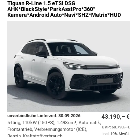
Tiguan
R-Line 1.5 eTSI DSG
AHK*BlackStyle*ParkAsstPro*360°
Kamera*Android Auto*Navi*SHZ*Matrix*HUD
unverbindliche Lieferzeit:
30.09.2026
43.190,– €
5-türig, 110 kW (150 PS), 1.498 cm³, Automatik,
UVP:
60.790,– €
Frontantrieb, Verbrennungsmotor (ICE),
incl. 19% MwSt.
Benzin, Kraftstoffverbrauch