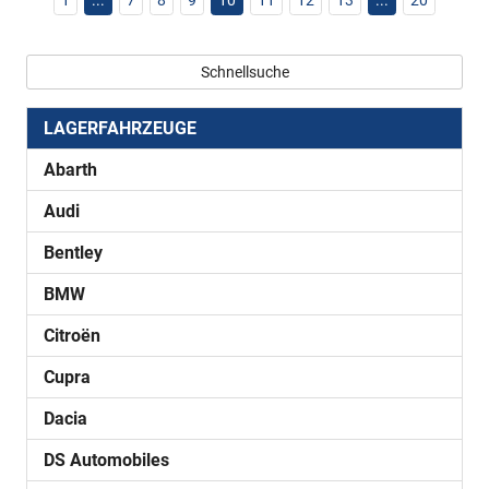
1
...
7
8
9
10
11
12
13
...
20
Schnellsuche
LAGERFAHRZEUGE
Abarth
Audi
Bentley
BMW
Citroën
Cupra
Dacia
DS Automobiles