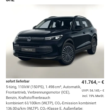
sofort lieferbar
41.764,– €
5-türig, 110 kW (150 PS), 1.498 cm³, Automatik,
UVP:
54.145,– €
Frontantrieb, Verbrennungsmotor (ICE),
incl. 19% MwSt.
Benzin, Kraftstoffverbrauch
kombiniert 6 l/100km (WLTP), CO₂-Emission kombiniert
136.00 g/km (WLTP), CO₂-Klasse E, Außenfarbe: