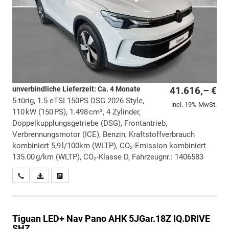
unverbindliche Lieferzeit: Ca. 4 Monate
41.616,– €
5-türig, 1.5 eTSI 150PS DSG 2026 Style,
incl. 19% MwSt.
110 kW (150 PS), 1.498 cm³, 4 Zylinder,
Doppelkupplungsgetriebe (DSG), Frontantrieb,
Verbrennungsmotor (ICE), Benzin, Kraftstoffverbrauch
kombiniert 5,9 l/100km (WLTP), CO₂-Emission kombiniert
135.00 g/km (WLTP), CO₂-Klasse D, Fahrzeugnr.: 1406583
Wir rufen Sie an
PDF-Datei, Fahrzeugexposé drucken
Drucken, parken oder vergleichen
Tiguan
LED+ Nav Pano AHK 5JGar.18Z IQ.DRIVE
SHZ