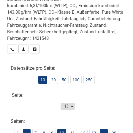
kombiniert 6,3 l/100km (WLTP), CO₂-Emission kombiniert
143.00 g/km (WLTP), CO₂-Klasse E, Außenfarbe: Pure White
Uni, Zustand, Fahrfähigkeit: fahrtauglich, Garantieleistung:
Fahrzeuggarantie, Nichtraucher-Fahrzeug, Zustand,
Beschaffenheit: Scheckheftgepflegt, Zustand: unfallfrei,
Fahrzeugnr.: 1421548
Wir rufen Sie an
PDF-Datei, Fahrzeugexposé drucken
Drucken, parken oder vergleichen
Datensätze pro Seite:
10
20
50
100
250
Seite:
Seiten: