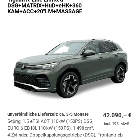
DSG+MATRIX+HuD+eHK+360
KAM+ACC+20"LM+MASSAGE
unverbindliche Lieferzeit: ca. 3-5 Monate
42.090,– €
5-türig, 1.5 eTSI ACT 110kW (150PS) DSG,
incl. 19% MwSt.
EURO 6 EB [8], 110 kW (150 PS), 1.498 cm³,
4 Zylinder, Doppelkupplungsgetriebe (DSG), Frontantrieb,