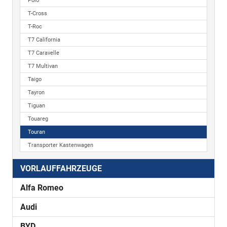
Polo
T-Cross
T-Roc
T7 California
T7 Caravelle
T7 Multivan
Taigo
Tayron
Tiguan
Touareg
Touran
Transporter Kastenwagen
VORLAUFFAHRZEUGE
Alfa Romeo
Audi
BYD