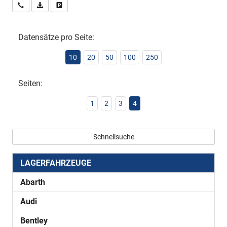
Wir rufen Sie an
PDF-Datei, Fahrzeugexposé drucken
Drucken, parken oder vergleichen
Datensätze pro Seite:
10
20
50
100
250
Seiten:
1
2
3
4
Schnellsuche
LAGERFAHRZEUGE
Abarth
Audi
Bentley