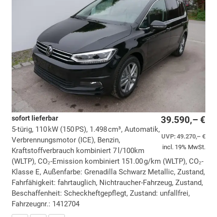
sofort lieferbar
39.590,– €
5-türig, 110 kW (150 PS), 1.498 cm³, Automatik,
UVP:
49.270,– €
Verbrennungsmotor (ICE), Benzin,
incl. 19% MwSt.
Kraftstoffverbrauch kombiniert 7 l/100km
(WLTP), CO₂-Emission kombiniert 151.00 g/km (WLTP), CO₂-
Klasse E, Außenfarbe: Grenadilla Schwarz Metallic, Zustand,
Fahrfähigkeit: fahrtauglich, Nichtraucher-Fahrzeug, Zustand,
Beschaffenheit: Scheckheftgepflegt, Zustand: unfallfrei,
Fahrzeugnr.: 1412704