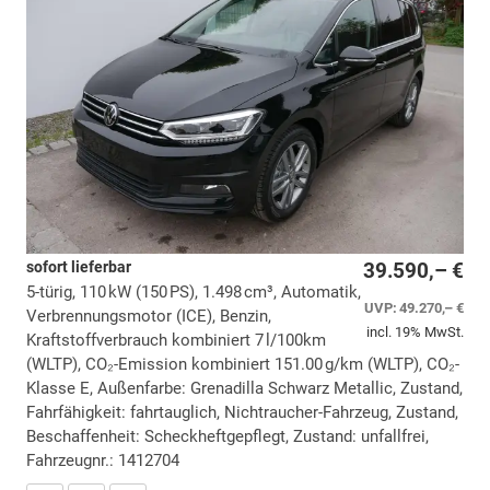
sofort lieferbar
39.590,– €
5-türig, 110 kW (150 PS), 1.498 cm³, Automatik,
UVP:
49.270,– €
Verbrennungsmotor (ICE), Benzin,
incl. 19% MwSt.
Kraftstoffverbrauch kombiniert 7 l/100km
(WLTP), CO₂-Emission kombiniert 151.00 g/km (WLTP), CO₂-
Klasse E, Außenfarbe: Grenadilla Schwarz Metallic, Zustand,
Fahrfähigkeit: fahrtauglich, Nichtraucher-Fahrzeug, Zustand,
Beschaffenheit: Scheckheftgepflegt, Zustand: unfallfrei,
Fahrzeugnr.: 1412704