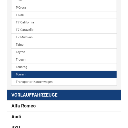
Polo
T-Cross
T-Roc
T7 California
T7 Caravelle
T7 Multivan
Taigo
Tayron
Tiguan
Touareg
Touran
Transporter Kastenwagen
VORLAUFFAHRZEUGE
Alfa Romeo
Audi
BYD