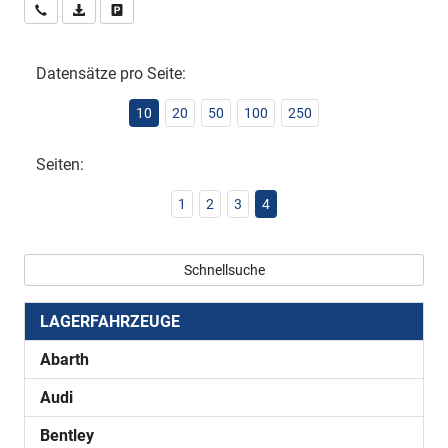
Wir rufen Sie an
PDF-Datei, Fahrzeugexposé drucken
Drucken, parken oder vergleichen
Datensätze pro Seite:
10
20
50
100
250
Seiten:
1
2
3
4
Schnellsuche
LAGERFAHRZEUGE
Abarth
Audi
Bentley