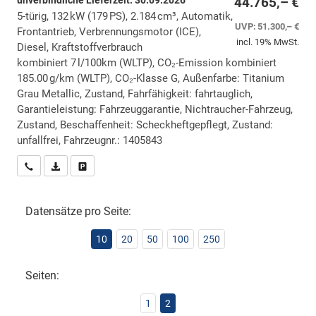
unverbindliche Lieferzeit:
30.09.2026
44.765,– €
5-türig, 132 kW (179 PS), 2.184 cm³, Automatik,
UVP:
51.300,– €
Frontantrieb, Verbrennungsmotor (ICE),
incl. 19% MwSt.
Diesel, Kraftstoffverbrauch
kombiniert 7 l/100km (WLTP), CO₂-Emission kombiniert
185.00 g/km (WLTP), CO₂-Klasse G, Außenfarbe: Titanium
Grau Metallic, Zustand, Fahrfähigkeit: fahrtauglich,
Garantieleistung: Fahrzeuggarantie, Nichtraucher-Fahrzeug,
Zustand, Beschaffenheit: Scheckheftgepflegt, Zustand:
unfallfrei, Fahrzeugnr.: 1405843
Wir rufen Sie an
PDF-Datei, Fahrzeugexposé drucken
Drucken, parken oder vergleichen
Datensätze pro Seite:
10
20
50
100
250
Seiten:
1
2