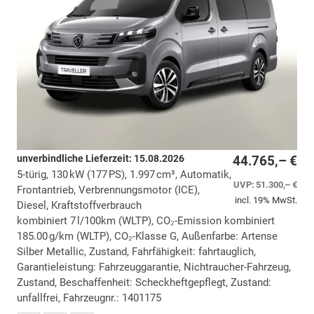
unverbindliche Lieferzeit:
15.08.2026
44.765,– €
5-türig, 130 kW (177 PS), 1.997 cm³, Automatik,
UVP:
51.300,– €
Frontantrieb, Verbrennungsmotor (ICE),
incl. 19% MwSt.
Diesel, Kraftstoffverbrauch
kombiniert 7 l/100km (WLTP), CO₂-Emission kombiniert
185.00 g/km (WLTP), CO₂-Klasse G, Außenfarbe: Artense
Silber Metallic, Zustand, Fahrfähigkeit: fahrtauglich,
Garantieleistung: Fahrzeuggarantie, Nichtraucher-Fahrzeug,
Zustand, Beschaffenheit: Scheckheftgepflegt, Zustand:
unfallfrei, Fahrzeugnr.: 1401175