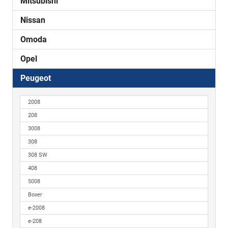
Mitsubishi
Nissan
Omoda
Opel
Peugeot
2008
208
3008
308
308 SW
408
5008
Boxer
e-2008
e-208