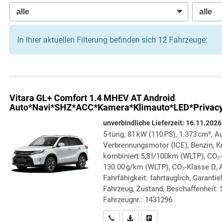
In Ihrer aktuellen Filterung befinden sich
12
Fahrzeuge:
Vitara
GL+ Comfort 1.4 MHEV AT Android
Auto*Navi*SHZ*ACC*Kamera*Klimauto*LED*Privac
unverbindliche Lieferzeit:
16.11.2026
5-türig, 81 kW (110 PS), 1.373 cm³, A
Verbrennungsmotor (ICE), Benzin, Kr
kombiniert 5,8 l/100km (WLTP), CO₂
130.00 g/km (WLTP), CO₂-Klasse D, A
Fahrfähigkeit: fahrtauglich, Garanti
Fahrzeug, Zustand, Beschaffenheit: S
Fahrzeugnr.: 1431296
Wir rufen Sie an
PDF-Datei, Fahrzeugexposé druc
Drucken, parken oder verg