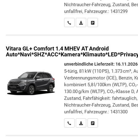
Nichtraucher-Fahrzeug, Zustand, Bes
unfallfrei, Fahrzeugnr.: 1431299
Wir rufen Sie an
PDF-Datei, Fahrzeugexposé druc
Drucken, parken oder verg
Vitara
GL+ Comfort 1.4 MHEV AT Android
Auto*Navi*SHZ*ACC*Kamera*Klimauto*LED*Privac
unverbindliche Lieferzeit:
16.11.2026
5-türig, 81 kW (110 PS), 1.373 cm³, A
Verbrennungsmotor (ICE), Benzin, Kr
kombiniert 5,8 l/100km (WLTP), CO₂
130.00 g/km (WLTP), CO₂-Klasse D, Au
Zustand, Fahrfähigkeit: fahrtauglich
Nichtraucher-Fahrzeug, Zustand, Bes
unfallfrei, Fahrzeugnr.: 1431300
Wir rufen Sie an
PDF-Datei, Fahrzeugexposé druc
Drucken, parken oder verg