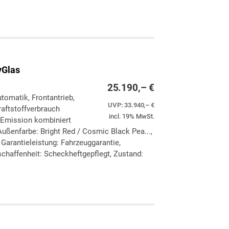
ken
leichen
yGlas
25.190,– €
utomatik, Frontantrieb,
UVP:
33.940,– €
aftstoffverbrauch
incl. 19% MwSt.
-Emission kombiniert
ußenfarbe: Bright Red / Cosmic Black Pea...,
, Garantieleistung: Fahrzeuggarantie,
chaffenheit: Scheckheftgepflegt, Zustand:
ken
leichen