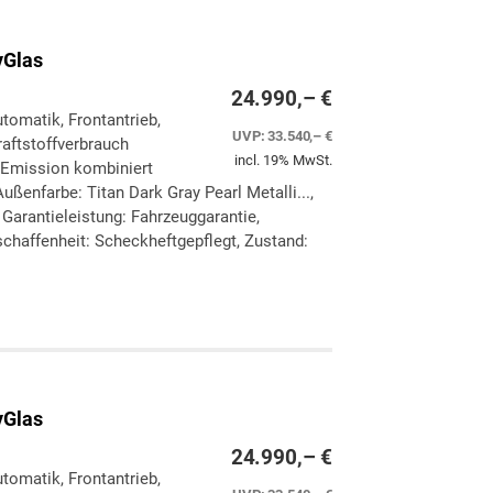
yGlas
24.990,– €
utomatik, Frontantrieb,
UVP:
33.540,– €
aftstoffverbrauch
incl. 19% MwSt.
-Emission kombiniert
ßenfarbe: Titan Dark Gray Pearl Metalli...,
, Garantieleistung: Fahrzeuggarantie,
chaffenheit: Scheckheftgepflegt, Zustand:
ken
leichen
yGlas
24.990,– €
utomatik, Frontantrieb,