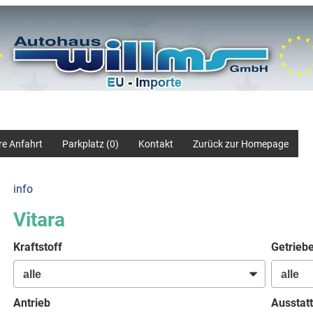
re Anfahrt
Parkplatz (
0
)
Kontakt
Zurück zur Homepage
info
Vitara
Kraftstoff
Getrieb
Antrieb
Ausstatt