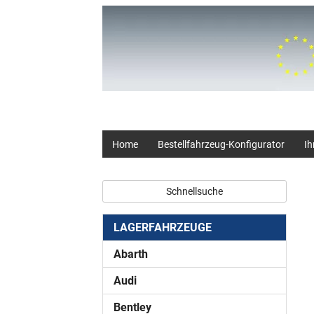
+49 (0) 2403 23062
Home
Bestellfahrzeug-Konfigurator
Ih
Schnellsuche
LAGERFAHRZEUGE
Abarth
Audi
Bentley