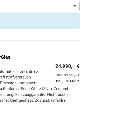
yGlas
24.990,– €
utomatik, Frontantrieb,
UVP:
33.540,– €
aftstoffverbrauch
incl. 19% MwSt.
-Emission kombiniert
ußenfarbe: Pearl White (ZNL), Zustand,
eleistung: Fahrzeuggarantie, Nichtraucher-
checkheftgepflegt, Zustand: unfallfrei,
ken
leichen