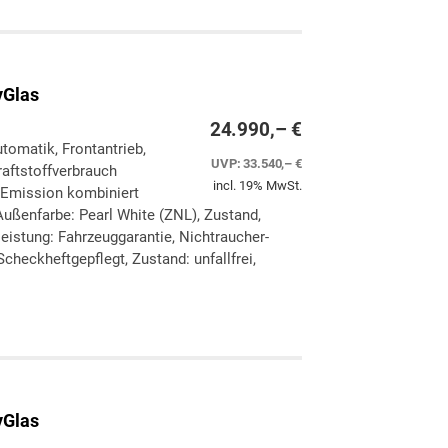
yGlas
24.990,– €
utomatik, Frontantrieb,
UVP:
33.540,– €
aftstoffverbrauch
incl. 19% MwSt.
-Emission kombiniert
ußenfarbe: Pearl White (ZNL), Zustand,
eleistung: Fahrzeuggarantie, Nichtraucher-
checkheftgepflegt, Zustand: unfallfrei,
ken
leichen
yGlas