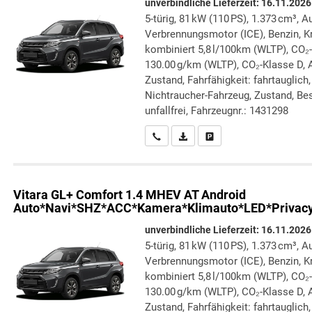
unverbindliche Lieferzeit:
16.11.2026
5-türig, 81 kW (110 PS), 1.373 cm³, A
Verbrennungsmotor (ICE), Benzin, Kr
kombiniert 5,8 l/100km (WLTP), CO₂
130.00 g/km (WLTP), CO₂-Klasse D, Au
Zustand, Fahrfähigkeit: fahrtauglich
Nichtraucher-Fahrzeug, Zustand, Bes
unfallfrei, Fahrzeugnr.: 1431298
Wir rufen Sie an
PDF-Datei, Fahrzeugexposé druc
Drucken, parken oder verg
Vitara
GL+ Comfort 1.4 MHEV AT Android
Auto*Navi*SHZ*ACC*Kamera*Klimauto*LED*Privac
unverbindliche Lieferzeit:
16.11.2026
5-türig, 81 kW (110 PS), 1.373 cm³, A
Verbrennungsmotor (ICE), Benzin, Kr
kombiniert 5,8 l/100km (WLTP), CO₂
130.00 g/km (WLTP), CO₂-Klasse D, Au
Zustand, Fahrfähigkeit: fahrtauglich