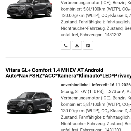
Verbrennungsmotor (ICE), Benzin, Kr
kombiniert 5,8 l/100km (WLTP), CO₂
130.00 g/km (WLTP), CO₂-Klasse D, Au
Zustand, Fahrfähigkeit: fahrtauglich
Nichtraucher-Fahrzeug, Zustand, Bes
unfallfrei, Fahrzeugnr.: 1431302
Wir rufen Sie an
PDF-Datei, Fahrzeugexposé druc
Drucken, parken oder verg
Vitara
GL+ Comfort 1.4 MHEV AT Android
Auto*Navi*SHZ*ACC*Kamera*Klimauto*LED*Privac
unverbindliche Lieferzeit:
16.11.2026
5-türig, 81 kW (110 PS), 1.373 cm³, A
Verbrennungsmotor (ICE), Benzin, Kr
kombiniert 5,8 l/100km (WLTP), CO₂
130.00 g/km (WLTP), CO₂-Klasse D, Au
Zustand, Fahrfähigkeit: fahrtauglich
Nichtraucher-Fahrzeug, Zustand, Bes
unfallfrei, Fahrzeugnr.: 1431303