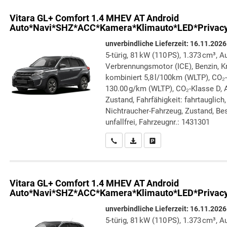
Vitara
GL+ Comfort 1.4 MHEV AT Android
Auto*Navi*SHZ*ACC*Kamera*Klimauto*LED*Privac
unverbindliche Lieferzeit:
16.11.2026
5-türig, 81 kW (110 PS), 1.373 cm³, A
Verbrennungsmotor (ICE), Benzin, Kr
kombiniert 5,8 l/100km (WLTP), CO₂
130.00 g/km (WLTP), CO₂-Klasse D, Au
Zustand, Fahrfähigkeit: fahrtauglich
Nichtraucher-Fahrzeug, Zustand, Bes
unfallfrei, Fahrzeugnr.: 1431301
Wir rufen Sie an
PDF-Datei, Fahrzeugexposé druc
Drucken, parken oder verg
Vitara
GL+ Comfort 1.4 MHEV AT Android
Auto*Navi*SHZ*ACC*Kamera*Klimauto*LED*Privac
unverbindliche Lieferzeit:
16.11.2026
5-türig, 81 kW (110 PS), 1.373 cm³, A