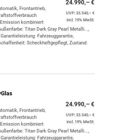
24.990,– €
utomatik, Frontantrieb,
UVP:
33.540,– €
aftstoffverbrauch
incl. 19% MwSt.
-Emission kombiniert
ßenfarbe: Titan Dark Gray Pearl Metalli...,
, Garantieleistung: Fahrzeuggarantie,
chaffenheit: Scheckheftgepflegt, Zustand:
ken
leichen
yGlas
24.990,– €
utomatik, Frontantrieb,
UVP:
33.540,– €
aftstoffverbrauch
incl. 19% MwSt.
-Emission kombiniert
ßenfarbe: Titan Dark Gray Pearl Metalli...,
, Garantieleistung: Fahrzeuggarantie,