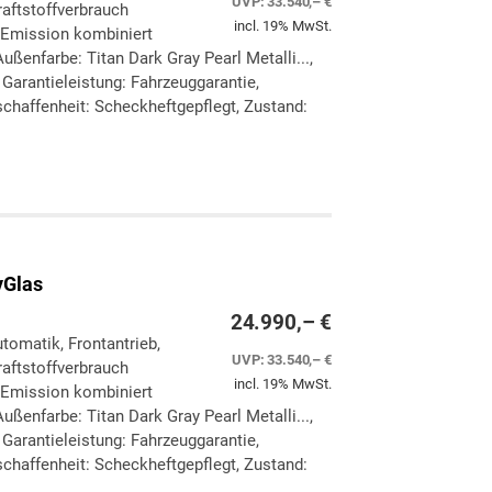
UVP:
33.540,– €
aftstoffverbrauch
incl. 19% MwSt.
-Emission kombiniert
ßenfarbe: Titan Dark Gray Pearl Metalli...,
, Garantieleistung: Fahrzeuggarantie,
chaffenheit: Scheckheftgepflegt, Zustand:
ken
leichen
yGlas
24.990,– €
utomatik, Frontantrieb,
UVP:
33.540,– €
aftstoffverbrauch
incl. 19% MwSt.
-Emission kombiniert
ßenfarbe: Titan Dark Gray Pearl Metalli...,
, Garantieleistung: Fahrzeuggarantie,
chaffenheit: Scheckheftgepflegt, Zustand: