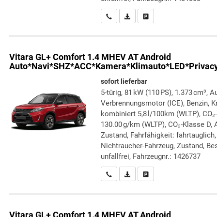
Wir rufen Sie an
PDF-Datei, Fahrzeugexposé druc
Drucken, parken oder verg
Vitara
GL+ Comfort 1.4 MHEV AT Android
Auto*Navi*SHZ*ACC*Kamera*Klimauto*LED*Privac
sofort lieferbar
5-türig, 81 kW (110 PS), 1.373 cm³, A
Verbrennungsmotor (ICE), Benzin, Kr
kombiniert 5,8 l/100km (WLTP), CO₂
130.00 g/km (WLTP), CO₂-Klasse D, A
Zustand, Fahrfähigkeit: fahrtauglich
Nichtraucher-Fahrzeug, Zustand, Bes
unfallfrei, Fahrzeugnr.: 1426737
Wir rufen Sie an
PDF-Datei, Fahrzeugexposé druc
Drucken, parken oder verg
Vitara
GL+ Comfort 1.4 MHEV AT Android