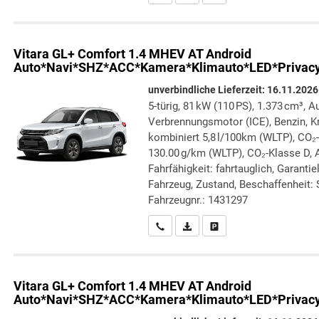
Vitara
GL+ Comfort 1.4 MHEV AT Android
Auto*Navi*SHZ*ACC*Kamera*Klimauto*LED*Privac
unverbindliche Lieferzeit:
16.11.2026
5-türig, 81 kW (110 PS), 1.373 cm³, A
Verbrennungsmotor (ICE), Benzin, Kr
kombiniert 5,8 l/100km (WLTP), CO₂
130.00 g/km (WLTP), CO₂-Klasse D, A
Fahrfähigkeit: fahrtauglich, Garanti
Fahrzeug, Zustand, Beschaffenheit: S
Fahrzeugnr.: 1431297
Wir rufen Sie an
PDF-Datei, Fahrzeugexposé druc
Drucken, parken oder verg
Vitara
GL+ Comfort 1.4 MHEV AT Android
Auto*Navi*SHZ*ACC*Kamera*Klimauto*LED*Privac