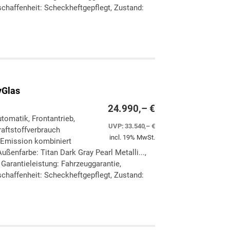
chaffenheit: Scheckheftgepflegt, Zustand:
ken
leichen
yGlas
24.990,– €
utomatik, Frontantrieb,
UVP:
33.540,– €
aftstoffverbrauch
incl. 19% MwSt.
-Emission kombiniert
ßenfarbe: Titan Dark Gray Pearl Metalli...,
, Garantieleistung: Fahrzeuggarantie,
chaffenheit: Scheckheftgepflegt, Zustand:
ken
leichen