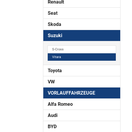
Renault
Seat
Skoda
Suzuki
S-Cross
Vitara
Toyota
VW
VORLAUFFAHRZEUGE
Alfa Romeo
Audi
BYD