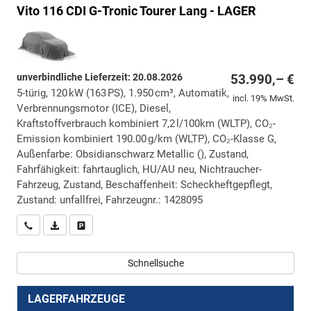
Vito
116 CDI G-Tronic Tourer Lang - LAGER
unverbindliche Lieferzeit:
20.08.2026
53.990,– €
5-türig, 120 kW (163 PS), 1.950 cm³, Automatik,
incl. 19% MwSt.
Verbrennungsmotor (ICE), Diesel,
Kraftstoffverbrauch kombiniert 7,2 l/100km (WLTP), CO₂-
Emission kombiniert 190.00 g/km (WLTP), CO₂-Klasse G,
Außenfarbe: Obsidianschwarz Metallic (), Zustand,
Fahrfähigkeit: fahrtauglich, HU/AU neu, Nichtraucher-
Fahrzeug, Zustand, Beschaffenheit: Scheckheftgepflegt,
Zustand: unfallfrei, Fahrzeugnr.: 1428095
Wir rufen Sie an
PDF-Datei, Fahrzeugexposé drucken
Drucken, parken oder vergleichen
Schnellsuche
LAGERFAHRZEUGE