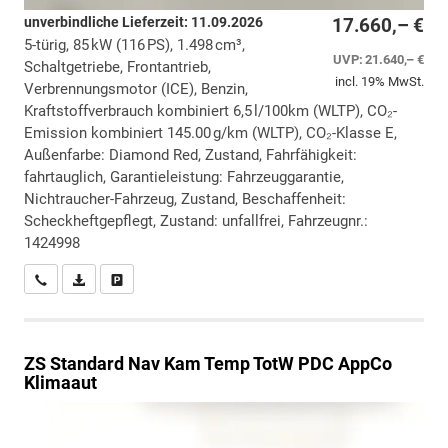
unverbindliche Lieferzeit:
11.09.2026
17.660,– €
5-türig, 85 kW (116 PS), 1.498 cm³,
UVP:
21.640,– €
Schaltgetriebe, Frontantrieb,
incl. 19% MwSt.
Verbrennungsmotor (ICE), Benzin,
Kraftstoffverbrauch kombiniert 6,5 l/100km (WLTP), CO₂-
Emission kombiniert 145.00 g/km (WLTP), CO₂-Klasse E,
Außenfarbe: Diamond Red, Zustand, Fahrfähigkeit:
fahrtauglich, Garantieleistung: Fahrzeuggarantie,
Nichtraucher-Fahrzeug, Zustand, Beschaffenheit:
Scheckheftgepflegt, Zustand: unfallfrei, Fahrzeugnr.:
1424998
Wir rufen Sie an
PDF-Datei, Fahrzeugexposé drucken
Drucken, parken oder vergleichen
ZS
Standard Nav Kam Temp TotW PDC AppCo
Klimaaut