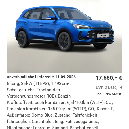
unverbindliche Lieferzeit:
11.09.2026
17.660,– €
5-türig, 85 kW (116 PS), 1.498 cm³,
UVP:
21.640,– €
Schaltgetriebe, Frontantrieb,
incl. 19% MwSt.
Verbrennungsmotor (ICE), Benzin,
Kraftstoffverbrauch kombiniert 6,5 l/100km (WLTP), CO₂-
Emission kombiniert 145.00 g/km (WLTP), CO₂-Klasse E,
Außenfarbe: Como Blue, Zustand, Fahrfähigkeit:
fahrtauglich, Garantieleistung: Fahrzeuggarantie,
Nichtraucher-Fahrzeug, Zustand, Beschaffenheit: