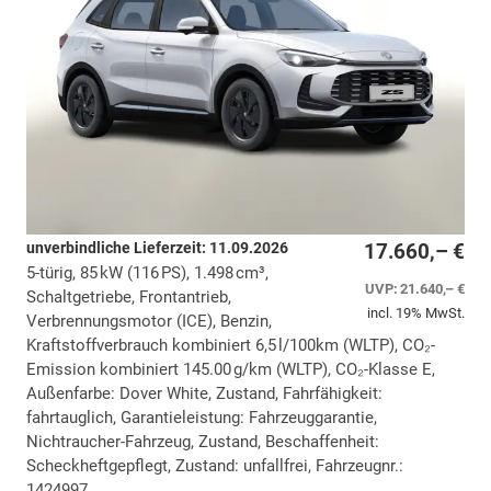
unverbindliche Lieferzeit:
11.09.2026
17.660,– €
5-türig, 85 kW (116 PS), 1.498 cm³,
UVP:
21.640,– €
Schaltgetriebe, Frontantrieb,
incl. 19% MwSt.
Verbrennungsmotor (ICE), Benzin,
Kraftstoffverbrauch kombiniert 6,5 l/100km (WLTP), CO₂-
Emission kombiniert 145.00 g/km (WLTP), CO₂-Klasse E,
Außenfarbe: Dover White, Zustand, Fahrfähigkeit:
fahrtauglich, Garantieleistung: Fahrzeuggarantie,
Nichtraucher-Fahrzeug, Zustand, Beschaffenheit:
Scheckheftgepflegt, Zustand: unfallfrei, Fahrzeugnr.:
1424997