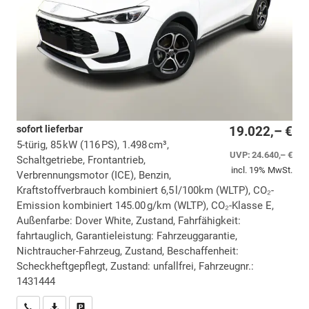
sofort lieferbar
19.022,– €
5-türig, 85 kW (116 PS), 1.498 cm³,
UVP:
24.640,– €
Schaltgetriebe, Frontantrieb,
incl. 19% MwSt.
Verbrennungsmotor (ICE), Benzin,
Kraftstoffverbrauch kombiniert 6,5 l/100km (WLTP), CO₂-
Emission kombiniert 145.00 g/km (WLTP), CO₂-Klasse E,
Außenfarbe: Dover White, Zustand, Fahrfähigkeit:
fahrtauglich, Garantieleistung: Fahrzeuggarantie,
Nichtraucher-Fahrzeug, Zustand, Beschaffenheit:
Scheckheftgepflegt, Zustand: unfallfrei, Fahrzeugnr.:
1431444
Wir rufen Sie an
PDF-Datei, Fahrzeugexposé drucken
Drucken, parken oder vergleichen