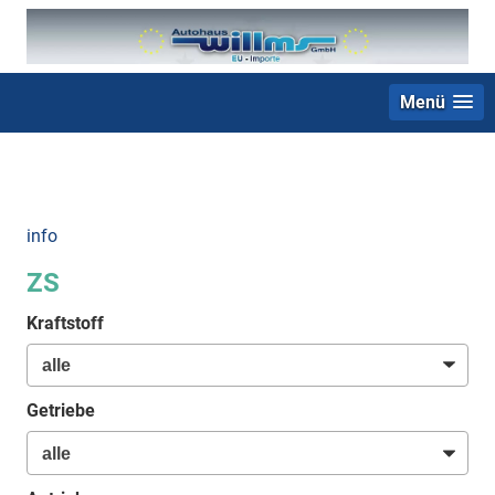
Menü
+49 (0) 2403 23062
info
ZS
Kraftstoff
Getriebe