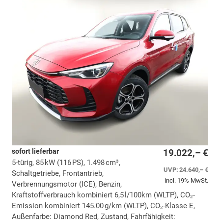
sofort lieferbar
19.022,– €
5-türig, 85 kW (116 PS), 1.498 cm³,
UVP:
24.640,– €
Schaltgetriebe, Frontantrieb,
incl. 19% MwSt.
Verbrennungsmotor (ICE), Benzin,
Kraftstoffverbrauch kombiniert 6,5 l/100km (WLTP), CO₂-
Emission kombiniert 145.00 g/km (WLTP), CO₂-Klasse E,
Außenfarbe: Diamond Red, Zustand, Fahrfähigkeit: