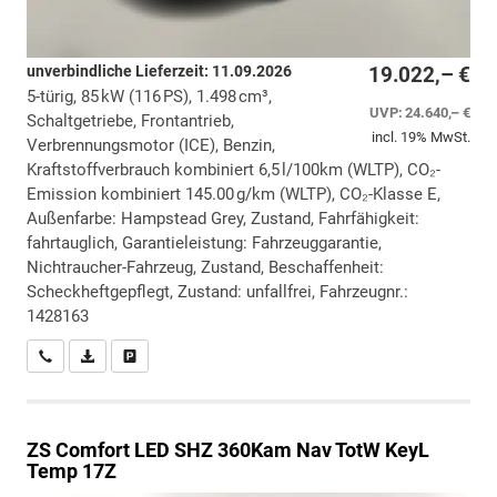
unverbindliche Lieferzeit:
11.09.2026
19.022,– €
5-türig, 85 kW (116 PS), 1.498 cm³,
UVP:
24.640,– €
Schaltgetriebe, Frontantrieb,
incl. 19% MwSt.
Verbrennungsmotor (ICE), Benzin,
Kraftstoffverbrauch kombiniert 6,5 l/100km (WLTP), CO₂-
Emission kombiniert 145.00 g/km (WLTP), CO₂-Klasse E,
Außenfarbe: Hampstead Grey, Zustand, Fahrfähigkeit:
fahrtauglich, Garantieleistung: Fahrzeuggarantie,
Nichtraucher-Fahrzeug, Zustand, Beschaffenheit:
Scheckheftgepflegt, Zustand: unfallfrei, Fahrzeugnr.:
1428163
Wir rufen Sie an
PDF-Datei, Fahrzeugexposé drucken
Drucken, parken oder vergleichen
ZS
Comfort LED SHZ 360Kam Nav TotW KeyL
Temp 17Z