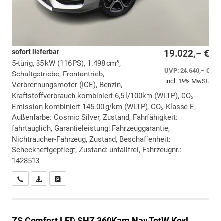
sofort lieferbar
19.022,– €
5-türig, 85 kW (116 PS), 1.498 cm³,
UVP:
24.640,– €
Schaltgetriebe, Frontantrieb,
incl. 19% MwSt.
Verbrennungsmotor (ICE), Benzin,
Kraftstoffverbrauch kombiniert 6,5 l/100km (WLTP), CO₂-
Emission kombiniert 145.00 g/km (WLTP), CO₂-Klasse E,
Außenfarbe: Cosmic Silver, Zustand, Fahrfähigkeit:
fahrtauglich, Garantieleistung: Fahrzeuggarantie,
Nichtraucher-Fahrzeug, Zustand, Beschaffenheit:
Scheckheftgepflegt, Zustand: unfallfrei, Fahrzeugnr.:
1428513
Wir rufen Sie an
PDF-Datei, Fahrzeugexposé drucken
Drucken, parken oder vergleichen
ZS
Comfort LED SHZ 360Kam Nav TotW KeyL