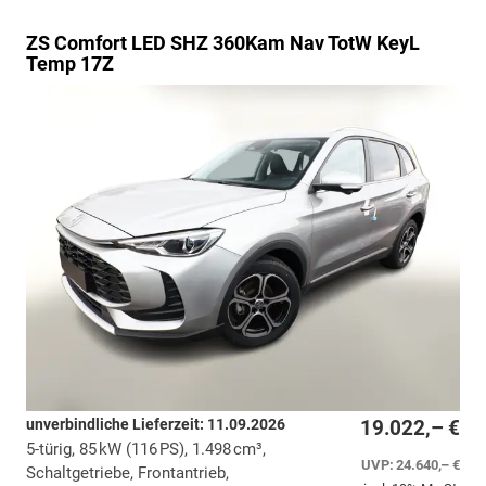
ZS
Comfort LED SHZ 360Kam Nav TotW KeyL
Temp 17Z
unverbindliche Lieferzeit:
11.09.2026
19.022,– €
5-türig, 85 kW (116 PS), 1.498 cm³,
UVP:
24.640,– €
Schaltgetriebe, Frontantrieb,