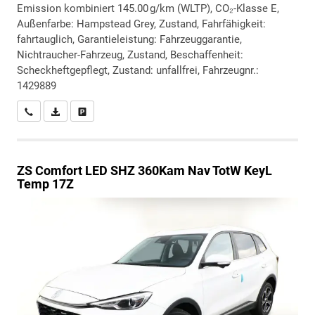
Emission kombiniert 145.00 g/km (WLTP), CO₂-Klasse E,
Außenfarbe: Hampstead Grey, Zustand, Fahrfähigkeit:
fahrtauglich, Garantieleistung: Fahrzeuggarantie,
Nichtraucher-Fahrzeug, Zustand, Beschaffenheit:
Scheckheftgepflegt, Zustand: unfallfrei, Fahrzeugnr.:
1429889
Wir rufen Sie an
PDF-Datei, Fahrzeugexposé drucken
Drucken, parken oder vergleichen
ZS
Comfort LED SHZ 360Kam Nav TotW KeyL
Temp 17Z