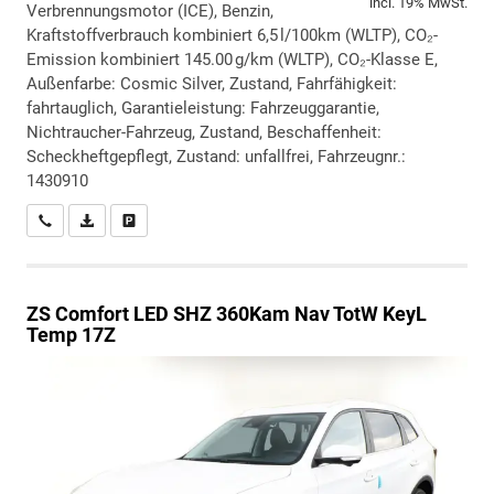
incl. 19% MwSt.
Verbrennungsmotor (ICE), Benzin,
Kraftstoffverbrauch kombiniert 6,5 l/100km (WLTP), CO₂-
Emission kombiniert 145.00 g/km (WLTP), CO₂-Klasse E,
Außenfarbe: Cosmic Silver, Zustand, Fahrfähigkeit:
fahrtauglich, Garantieleistung: Fahrzeuggarantie,
Nichtraucher-Fahrzeug, Zustand, Beschaffenheit:
Scheckheftgepflegt, Zustand: unfallfrei, Fahrzeugnr.:
1430910
Wir rufen Sie an
PDF-Datei, Fahrzeugexposé drucken
Drucken, parken oder vergleichen
ZS
Comfort LED SHZ 360Kam Nav TotW KeyL
Temp 17Z