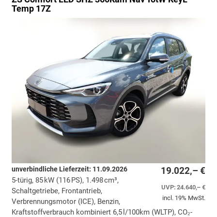
Temp 17Z
unverbindliche Lieferzeit:
11.09.2026
19.022,– €
5-türig, 85 kW (116 PS), 1.498 cm³,
UVP:
24.640,– €
Schaltgetriebe, Frontantrieb,
incl. 19% MwSt.
Verbrennungsmotor (ICE), Benzin,
Kraftstoffverbrauch kombiniert 6,5 l/100km (WLTP), CO₂-