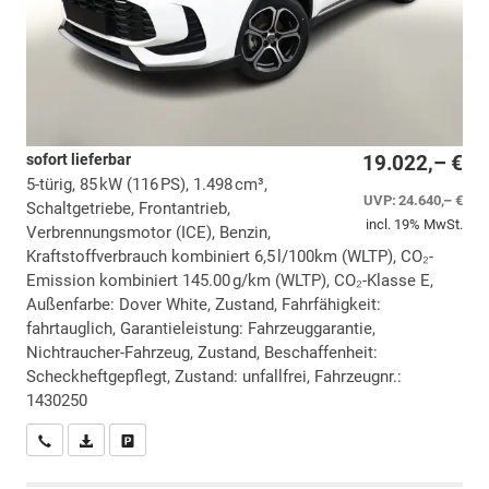
sofort lieferbar
19.022,– €
5-türig, 85 kW (116 PS), 1.498 cm³,
UVP:
24.640,– €
Schaltgetriebe, Frontantrieb,
incl. 19% MwSt.
Verbrennungsmotor (ICE), Benzin,
Kraftstoffverbrauch kombiniert 6,5 l/100km (WLTP), CO₂-
Emission kombiniert 145.00 g/km (WLTP), CO₂-Klasse E,
Außenfarbe: Dover White, Zustand, Fahrfähigkeit:
fahrtauglich, Garantieleistung: Fahrzeuggarantie,
Nichtraucher-Fahrzeug, Zustand, Beschaffenheit:
Scheckheftgepflegt, Zustand: unfallfrei, Fahrzeugnr.:
1430250
Wir rufen Sie an
PDF-Datei, Fahrzeugexposé drucken
Drucken, parken oder vergleichen