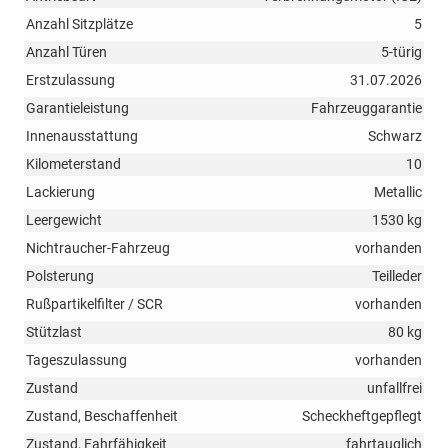
Anzahl Sitzplätze
5
Anzahl Türen
5-türig
Erstzulassung
31.07.2026
Garantieleistung
Fahrzeuggarantie
Innenausstattung
Schwarz
Kilometerstand
10
Lackierung
Metallic
Leergewicht
1530 kg
Nichtraucher-Fahrzeug
vorhanden
Polsterung
Teilleder
Rußpartikelfilter / SCR
vorhanden
Stützlast
80 kg
Tageszulassung
vorhanden
Zustand
unfallfrei
Zustand, Beschaffenheit
Scheckheftgepflegt
Zustand, Fahrfähigkeit
fahrtauglich