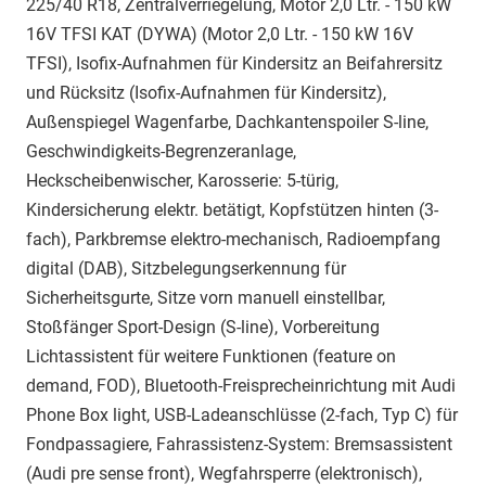
225/40 R18, Zentralverriegelung, Motor 2,0 Ltr. - 150 kW
16V TFSI KAT (DYWA) (Motor 2,0 Ltr. - 150 kW 16V
TFSI), Isofix-Aufnahmen für Kindersitz an Beifahrersitz
und Rücksitz (Isofix-Aufnahmen für Kindersitz),
Außenspiegel Wagenfarbe, Dachkantenspoiler S-line,
Geschwindigkeits-Begrenzeranlage,
Heckscheibenwischer, Karosserie: 5-türig,
Kindersicherung elektr. betätigt, Kopfstützen hinten (3-
fach), Parkbremse elektro-mechanisch, Radioempfang
digital (DAB), Sitzbelegungserkennung für
Sicherheitsgurte, Sitze vorn manuell einstellbar,
Stoßfänger Sport-Design (S-line), Vorbereitung
Lichtassistent für weitere Funktionen (feature on
demand, FOD), Bluetooth-Freisprecheinrichtung mit Audi
Phone Box light, USB-Ladeanschlüsse (2-fach, Typ C) für
Fondpassagiere, Fahrassistenz-System: Bremsassistent
(Audi pre sense front), Wegfahrsperre (elektronisch),