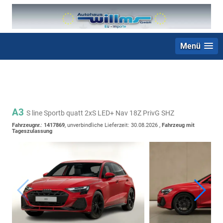
Menü
+49 (0) 2403 23062
A3
S line Sportb quatt 2xS LED+ Nav 18Z PrivG SHZ
Fahrzeugnr.
:
1417869
, unverbindliche Lieferzeit:
30.08.2026
,
Fahrzeug mit
Tageszulassung