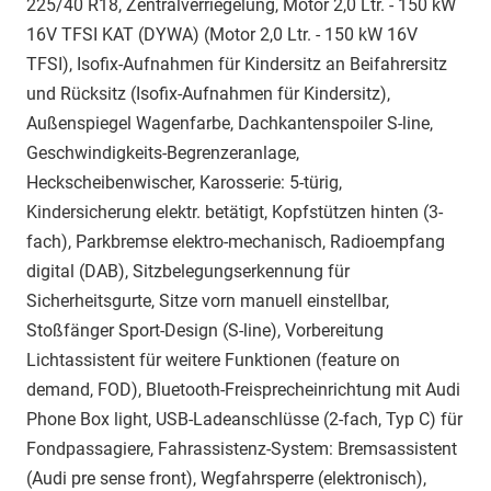
225/40 R18, Zentralverriegelung, Motor 2,0 Ltr. - 150 kW
16V TFSI KAT (DYWA) (Motor 2,0 Ltr. - 150 kW 16V
TFSI), Isofix-Aufnahmen für Kindersitz an Beifahrersitz
und Rücksitz (Isofix-Aufnahmen für Kindersitz),
Außenspiegel Wagenfarbe, Dachkantenspoiler S-line,
Geschwindigkeits-Begrenzeranlage,
Heckscheibenwischer, Karosserie: 5-türig,
Kindersicherung elektr. betätigt, Kopfstützen hinten (3-
fach), Parkbremse elektro-mechanisch, Radioempfang
digital (DAB), Sitzbelegungserkennung für
Sicherheitsgurte, Sitze vorn manuell einstellbar,
Stoßfänger Sport-Design (S-line), Vorbereitung
Lichtassistent für weitere Funktionen (feature on
demand, FOD), Bluetooth-Freisprecheinrichtung mit Audi
Phone Box light, USB-Ladeanschlüsse (2-fach, Typ C) für
Fondpassagiere, Fahrassistenz-System: Bremsassistent
(Audi pre sense front), Wegfahrsperre (elektronisch),