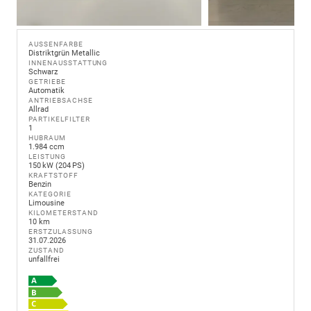
AUSSENFARBE
Distriktgrün Metallic
INNENAUSSTATTUNG
Schwarz
GETRIEBE
Automatik
ANTRIEBSACHSE
Allrad
PARTIKELFILTER
1
HUBRAUM
1.984 ccm
LEISTUNG
150 kW (204 PS)
KRAFTSTOFF
Benzin
KATEGORIE
Limousine
KILOMETERSTAND
10 km
ERSTZULASSUNG
31.07.2026
ZUSTAND
unfallfrei