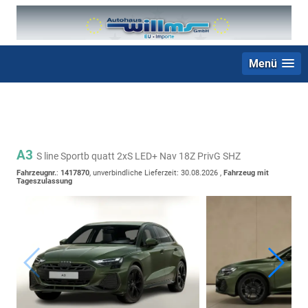
Menü
+49 (0) 2403 23062
A3
S line Sportb quatt 2xS LED+ Nav 18Z PrivG SHZ
Fahrzeugnr.
:
1417870
, unverbindliche Lieferzeit:
30.08.2026
,
Fahrzeug mit
Tageszulassung