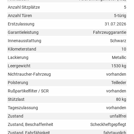
Anzahl Sitzplätze
5
Anzahl Türen
5-türig
Erstzulassung
31.07.2026
Garantieleistung
Fahrzeuggarantie
Innenausstattung
Schwarz
Kilometerstand
10
Lackierung
Metallic
Leergewicht
1530 kg
Nichtraucher-Fahrzeug
vorhanden
Polsterung
Teilleder
Rußpartikelfilter / SCR
vorhanden
Stützlast
80 kg
Tageszulassung
vorhanden
Zustand
unfallfrei
Zustand, Beschaffenheit
Scheckheftgepflegt
Zustand, Fahrfähigkeit
fahrtauglich