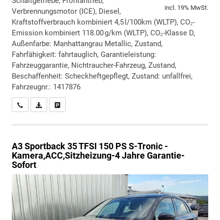
Schaltgetriebe, Frontantrieb,
incl. 19% MwSt.
Verbrennungsmotor (ICE), Diesel,
Kraftstoffverbrauch kombiniert 4,5 l/100km (WLTP), CO₂-
Emission kombiniert 118.00 g/km (WLTP), CO₂-Klasse D,
Außenfarbe: Manhattangrau Metallic, Zustand,
Fahrfähigkeit: fahrtauglich, Garantieleistung:
Fahrzeuggarantie, Nichtraucher-Fahrzeug, Zustand,
Beschaffenheit: Scheckheftgepflegt, Zustand: unfallfrei,
Fahrzeugnr.: 1417876
Wir rufen Sie an
PDF-Datei, Fahrzeugexposé drucken
Drucken, parken oder vergleichen
A3 Sportback
35 TFSI 150 PS S-Tronic -
Kamera,ACC,Sitzheizung-4 Jahre Garantie-
Sofort