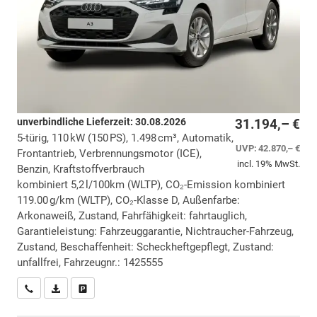
unverbindliche Lieferzeit:
30.08.2026
31.194,– €
5-türig, 110 kW (150 PS), 1.498 cm³, Automatik,
UVP:
42.870,– €
Frontantrieb, Verbrennungsmotor (ICE),
incl. 19% MwSt.
Benzin, Kraftstoffverbrauch
kombiniert 5,2 l/100km (WLTP), CO₂-Emission kombiniert
119.00 g/km (WLTP), CO₂-Klasse D, Außenfarbe:
Arkonaweiß, Zustand, Fahrfähigkeit: fahrtauglich,
Garantieleistung: Fahrzeuggarantie, Nichtraucher-Fahrzeug,
Zustand, Beschaffenheit: Scheckheftgepflegt, Zustand:
unfallfrei, Fahrzeugnr.: 1425555
Wir rufen Sie an
PDF-Datei, Fahrzeugexposé drucken
Drucken, parken oder vergleichen