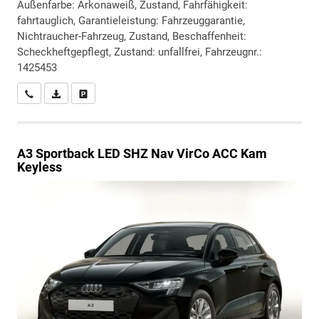
Außenfarbe: Arkonaweiß, Zustand, Fahrfähigkeit:
fahrtauglich, Garantieleistung: Fahrzeuggarantie,
Nichtraucher-Fahrzeug, Zustand, Beschaffenheit:
Scheckheftgepflegt, Zustand: unfallfrei, Fahrzeugnr.:
1425453
Wir rufen Sie an
PDF-Datei, Fahrzeugexposé drucken
Drucken, parken oder vergleichen
A3 Sportback
LED SHZ Nav VirCo ACC Kam
Keyless