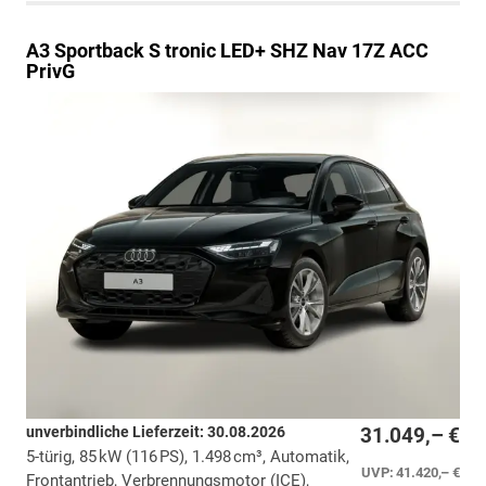
A3 Sportback
S tronic LED+ SHZ Nav 17Z ACC
PrivG
unverbindliche Lieferzeit:
30.08.2026
31.049,– €
5-türig, 85 kW (116 PS), 1.498 cm³, Automatik,
UVP:
41.420,– €
Frontantrieb, Verbrennungsmotor (ICE),