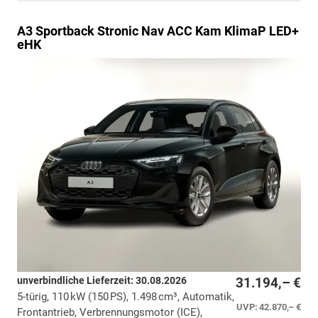
A3 Sportback
Stronic Nav ACC Kam KlimaP LED+
eHK
unverbindliche Lieferzeit:
30.08.2026
31.194,– €
5-türig, 110 kW (150 PS), 1.498 cm³, Automatik,
UVP:
42.870,– €
Frontantrieb, Verbrennungsmotor (ICE),