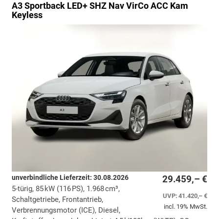
A3 Sportback
LED+ SHZ Nav VirCo ACC Kam
Keyless
unverbindliche Lieferzeit:
30.08.2026
29.459,– €
5-türig, 85 kW (116 PS), 1.968 cm³,
UVP:
41.420,– €
Schaltgetriebe, Frontantrieb,
incl. 19% MwSt.
Verbrennungsmotor (ICE), Diesel,