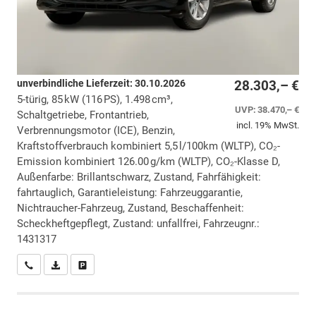
unverbindliche Lieferzeit:
30.10.2026
28.303,– €
5-türig, 85 kW (116 PS), 1.498 cm³,
UVP:
38.470,– €
Schaltgetriebe, Frontantrieb,
incl. 19% MwSt.
Verbrennungsmotor (ICE), Benzin,
Kraftstoffverbrauch kombiniert 5,5 l/100km (WLTP), CO₂-
Emission kombiniert 126.00 g/km (WLTP), CO₂-Klasse D,
Außenfarbe: Brillantschwarz, Zustand, Fahrfähigkeit:
fahrtauglich, Garantieleistung: Fahrzeuggarantie,
Nichtraucher-Fahrzeug, Zustand, Beschaffenheit:
Scheckheftgepflegt, Zustand: unfallfrei, Fahrzeugnr.:
1431317
Wir rufen Sie an
PDF-Datei, Fahrzeugexposé drucken
Drucken, parken oder vergleichen