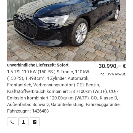
unverbindliche Lieferzeit: Sofort
30.990,– €
1,5 TSI 110 KW (150 PS ) S-Tronic, 110 kW
incl. 19% MwSt.
(150 PS), 1.498 cm³, 4 Zylinder, Automatik,
Frontantrieb, Verbrennungsmotor (ICE), Benzin,
Kraftstoffverbrauch kombiniert 5,3 l/100km (WLTP), CO₂-
Emission kombiniert 120.00 g/km (WLTP), CO₂-Klasse D,
Außenfarbe: Schwarz, Garantieleistung: Fahrzeuggarantie,
Fahrzeugnr.: 1426488
Wir rufen Sie an
PDF-Datei, Fahrzeugexposé drucken
Drucken, parken oder vergleichen