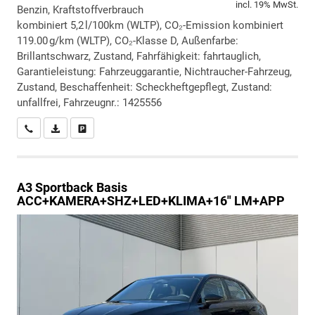
incl. 19% MwSt.
Benzin, Kraftstoffverbrauch
kombiniert 5,2 l/100km (WLTP), CO₂-Emission kombiniert
119.00 g/km (WLTP), CO₂-Klasse D, Außenfarbe:
Brillantschwarz, Zustand, Fahrfähigkeit: fahrtauglich,
Garantieleistung: Fahrzeuggarantie, Nichtraucher-Fahrzeug,
Zustand, Beschaffenheit: Scheckheftgepflegt, Zustand:
unfallfrei, Fahrzeugnr.: 1425556
Wir rufen Sie an
PDF-Datei, Fahrzeugexposé drucken
Drucken, parken oder vergleichen
A3 Sportback
Basis
ACC+KAMERA+SHZ+LED+KLIMA+16" LM+APP