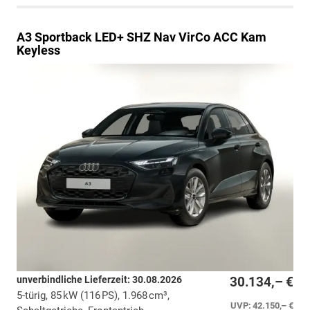
A3 Sportback
LED+ SHZ Nav VirCo ACC Kam
Keyless
unverbindliche Lieferzeit:
30.08.2026
30.134,– €
5-türig, 85 kW (116 PS), 1.968 cm³,
UVP:
42.150,– €