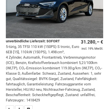
unverbindliche Lieferzeit: SOFORT
31.280,– €
5-türig, 35 TFSI 110 kW (150PS) S tronic, Euro
incl. 19% MwSt.
6EB [15], 110 kW (150 PS), 1.498 cm³,
4 Zylinder, Automatik, Frontantrieb, Verbrennungsmotor
(ICE), Benzin, Kraftstoffverbrauch kombiniert 5,2 l/100km
(WLTP), CO₂-Emission kombiniert 119.00 g/km (WLTP), CO₂-
Klasse D, Außenfarbe: Schwarz, Zustand, Aussehen: 1, sehr
gut, Qualitätssiegel: BVFK-Siegel, Zustand, Fahrfähigkeit:
fahrtauglich, Garantieleistung: Fahrzeuggarantie vom
Hersteller, HU/AU neu, Nichtraucher-Fahrzeug, Zustand,
Beschaffenheit: Scheckheftgepflegt, Zustand: unfallfrei,
Fahrzeugnr.: 1418429