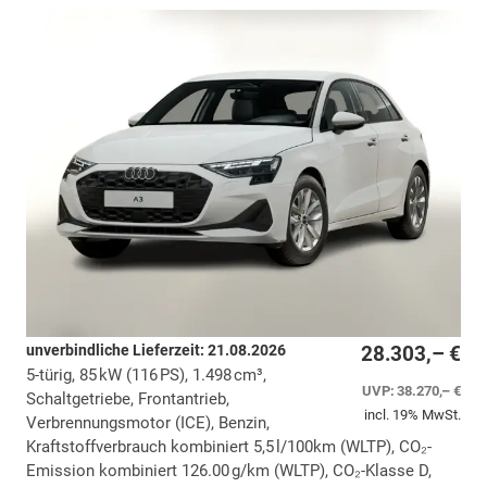
unverbindliche Lieferzeit:
21.08.2026
28.303,– €
5-türig, 85 kW (116 PS), 1.498 cm³,
UVP:
38.270,– €
Schaltgetriebe, Frontantrieb,
incl. 19% MwSt.
Verbrennungsmotor (ICE), Benzin,
Kraftstoffverbrauch kombiniert 5,5 l/100km (WLTP), CO₂-
Emission kombiniert 126.00 g/km (WLTP), CO₂-Klasse D,