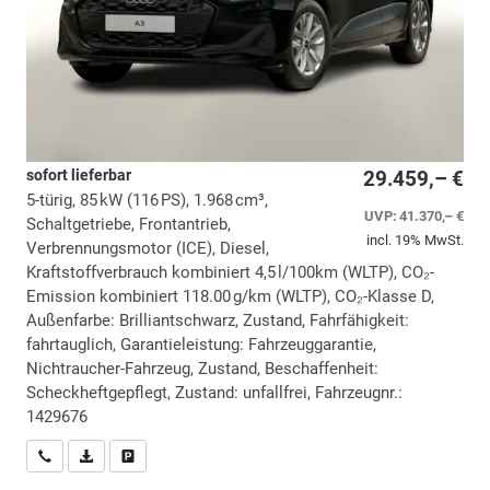
sofort lieferbar
29.459,– €
5-türig, 85 kW (116 PS), 1.968 cm³,
UVP:
41.370,– €
Schaltgetriebe, Frontantrieb,
incl. 19% MwSt.
Verbrennungsmotor (ICE), Diesel,
Kraftstoffverbrauch kombiniert 4,5 l/100km (WLTP), CO₂-
Emission kombiniert 118.00 g/km (WLTP), CO₂-Klasse D,
Außenfarbe: Brilliantschwarz, Zustand, Fahrfähigkeit:
fahrtauglich, Garantieleistung: Fahrzeuggarantie,
Nichtraucher-Fahrzeug, Zustand, Beschaffenheit:
Scheckheftgepflegt, Zustand: unfallfrei, Fahrzeugnr.:
1429676
Wir rufen Sie an
PDF-Datei, Fahrzeugexposé drucken
Drucken, parken oder vergleichen