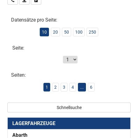
Wir rufen Sie an
PDF-Datei, Fahrzeugexposé drucken
Drucken, parken oder vergleichen
Datensätze pro Seite:
10
20
50
100
250
Seite:
Seiten:
1
2
3
4
...
6
Schnellsuche
LAGERFAHRZEUGE
Abarth