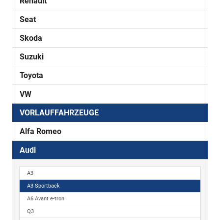
Renault
Seat
Skoda
Suzuki
Toyota
VW
VORLAUFFAHRZEUGE
Alfa Romeo
Audi
A3
A3 Sportback
A6 Avant e-tron
Q3