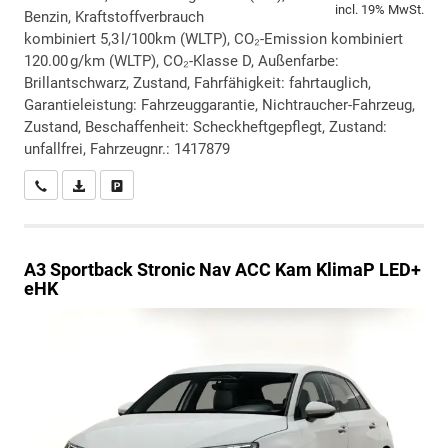
incl. 19% MwSt.
Benzin, Kraftstoffverbrauch
kombiniert 5,3 l/100km (WLTP), CO₂-Emission kombiniert
120.00 g/km (WLTP), CO₂-Klasse D, Außenfarbe:
Brillantschwarz, Zustand, Fahrfähigkeit: fahrtauglich,
Garantieleistung: Fahrzeuggarantie, Nichtraucher-Fahrzeug,
Zustand, Beschaffenheit: Scheckheftgepflegt, Zustand:
unfallfrei, Fahrzeugnr.: 1417879
Wir rufen Sie an
PDF-Datei, Fahrzeugexposé drucken
Drucken, parken oder vergleichen
A3 Sportback
Stronic Nav ACC Kam KlimaP LED+
eHK