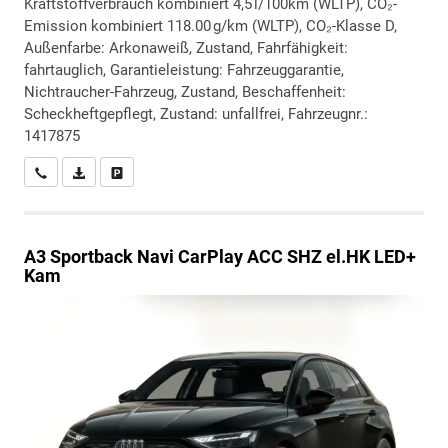
Kraftstoffverbrauch kombiniert 4,5 l/100km (WLTP), CO₂-
Emission kombiniert 118.00 g/km (WLTP), CO₂-Klasse D,
Außenfarbe: Arkonaweiß, Zustand, Fahrfähigkeit:
fahrtauglich, Garantieleistung: Fahrzeuggarantie,
Nichtraucher-Fahrzeug, Zustand, Beschaffenheit:
Scheckheftgepflegt, Zustand: unfallfrei, Fahrzeugnr.:
1417875
Wir rufen Sie an
PDF-Datei, Fahrzeugexposé drucken
Drucken, parken oder vergleichen
A3 Sportback
Navi CarPlay ACC SHZ el.HK LED+
Kam