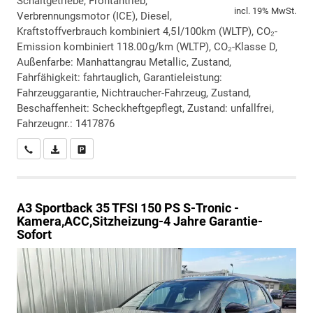
Schaltgetriebe, Frontantrieb,
incl. 19% MwSt.
Verbrennungsmotor (ICE), Diesel,
Kraftstoffverbrauch kombiniert 4,5 l/100km (WLTP), CO₂-
Emission kombiniert 118.00 g/km (WLTP), CO₂-Klasse D,
Außenfarbe: Manhattangrau Metallic, Zustand,
Fahrfähigkeit: fahrtauglich, Garantieleistung:
Fahrzeuggarantie, Nichtraucher-Fahrzeug, Zustand,
Beschaffenheit: Scheckheftgepflegt, Zustand: unfallfrei,
Fahrzeugnr.: 1417876
Wir rufen Sie an
PDF-Datei, Fahrzeugexposé drucken
Drucken, parken oder vergleichen
A3 Sportback
35 TFSI 150 PS S-Tronic -
Kamera,ACC,Sitzheizung-4 Jahre Garantie-
Sofort