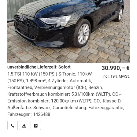
unverbindliche Lieferzeit: Sofort
30.990,– €
1,5 TSI 110 KW (150 PS ) S-Tronic, 110 kW
incl. 19% MwSt.
(150 PS), 1.498 cm³, 4 Zylinder, Automatik,
Frontantrieb, Verbrennungsmotor (ICE), Benzin,
Kraftstoffverbrauch kombiniert 5,3 l/100km (WLTP), CO₂-
Emission kombiniert 120.00 g/km (WLTP), CO₂-Klasse D,
Außenfarbe: Schwarz, Garantieleistung: Fahrzeuggarantie,
Fahrzeugnr.: 1426488
Wir rufen Sie an
PDF-Datei, Fahrzeugexposé drucken
Drucken, parken oder vergleichen