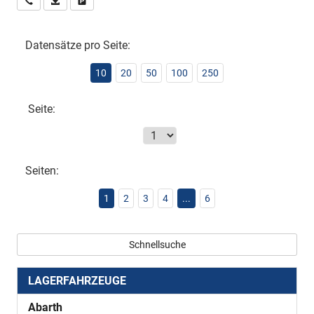
Wir rufen Sie an
PDF-Datei, Fahrzeugexposé drucken
Drucken, parken oder vergleichen
Datensätze pro Seite:
10
20
50
100
250
Seite:
Seiten:
1
2
3
4
...
6
Schnellsuche
LAGERFAHRZEUGE
Abarth