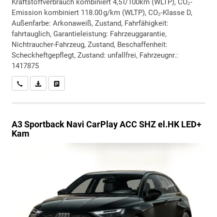
Kraftstoffverbrauch kombiniert 4,5 l/100km (WLTP), CO₂-
Emission kombiniert 118.00 g/km (WLTP), CO₂-Klasse D,
Außenfarbe: Arkonaweiß, Zustand, Fahrfähigkeit:
fahrtauglich, Garantieleistung: Fahrzeuggarantie,
Nichtraucher-Fahrzeug, Zustand, Beschaffenheit:
Scheckheftgepflegt, Zustand: unfallfrei, Fahrzeugnr.:
1417875
Wir rufen Sie an
PDF-Datei, Fahrzeugexposé drucken
Drucken, parken oder vergleichen
A3 Sportback
Navi CarPlay ACC SHZ el.HK LED+
Kam