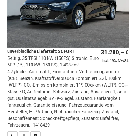
unverbindliche Lieferzeit: SOFORT
31.280,– €
5-türig, 35 TFSI 110 kW (150PS) S tronic, Euro
incl. 19% MwSt.
6EB [15], 110 kW (150 PS), 1.498 cm³,
4 Zylinder, Automatik, Frontantrieb, Verbrennungsmotor
(ICE), Benzin, Kraftstoffverbrauch kombiniert 5,2 l/100km
(WLTP), CO₂-Emission kombiniert 119.00 g/km (WLTP), CO₂-
Klasse D, Außenfarbe: Schwarz, Zustand, Aussehen: 1, sehr
gut, Qualitätssiegel: BVFK-Siegel, Zustand, Fahrfähigkeit:
fahrtauglich, Garantieleistung: Fahrzeuggarantie vom
Hersteller, HU/AU neu, Nichtraucher-Fahrzeug, Zustand,
Beschaffenheit: Scheckheftgepflegt, Zustand: unfallfrei,
Fahrzeugnr.: 1418429