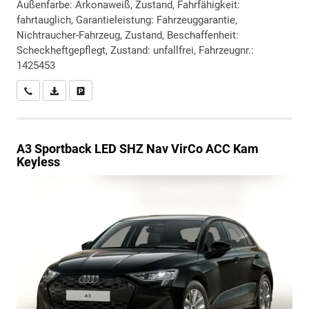
Außenfarbe: Arkonaweiß, Zustand, Fahrfähigkeit:
fahrtauglich, Garantieleistung: Fahrzeuggarantie,
Nichtraucher-Fahrzeug, Zustand, Beschaffenheit:
Scheckheftgepflegt, Zustand: unfallfrei, Fahrzeugnr.:
1425453
Wir rufen Sie an
PDF-Datei, Fahrzeugexposé drucken
Drucken, parken oder vergleichen
A3 Sportback
LED SHZ Nav VirCo ACC Kam
Keyless