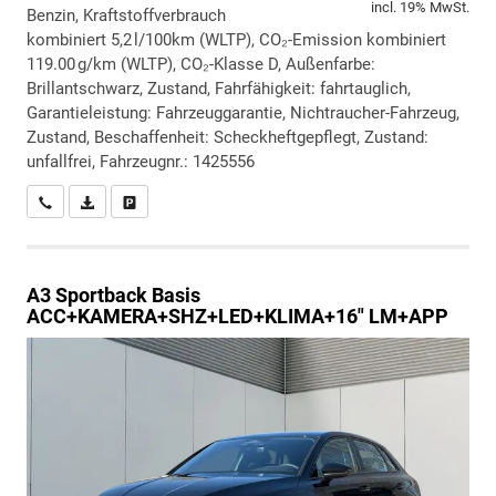
incl. 19% MwSt.
Benzin, Kraftstoffverbrauch
kombiniert 5,2 l/100km (WLTP), CO₂-Emission kombiniert
119.00 g/km (WLTP), CO₂-Klasse D, Außenfarbe:
Brillantschwarz, Zustand, Fahrfähigkeit: fahrtauglich,
Garantieleistung: Fahrzeuggarantie, Nichtraucher-Fahrzeug,
Zustand, Beschaffenheit: Scheckheftgepflegt, Zustand:
unfallfrei, Fahrzeugnr.: 1425556
Wir rufen Sie an
PDF-Datei, Fahrzeugexposé drucken
Drucken, parken oder vergleichen
A3 Sportback
Basis
ACC+KAMERA+SHZ+LED+KLIMA+16" LM+APP