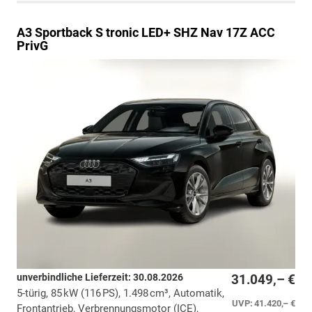
A3 Sportback
S tronic LED+ SHZ Nav 17Z ACC
PrivG
unverbindliche Lieferzeit:
30.08.2026
31.049,– €
5-türig, 85 kW (116 PS), 1.498 cm³, Automatik,
UVP:
41.420,– €
Frontantrieb, Verbrennungsmotor (ICE),