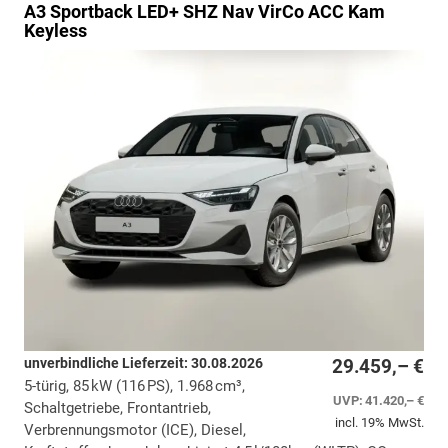
A3 Sportback
LED+ SHZ Nav VirCo ACC Kam
Keyless
unverbindliche Lieferzeit:
30.08.2026
29.459,– €
5-türig, 85 kW (116 PS), 1.968 cm³,
UVP:
41.420,– €
Schaltgetriebe, Frontantrieb,
incl. 19% MwSt.
Verbrennungsmotor (ICE), Diesel,