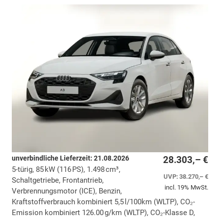
unverbindliche Lieferzeit:
21.08.2026
28.303,– €
5-türig, 85 kW (116 PS), 1.498 cm³,
UVP:
38.270,– €
Schaltgetriebe, Frontantrieb,
incl. 19% MwSt.
Verbrennungsmotor (ICE), Benzin,
Kraftstoffverbrauch kombiniert 5,5 l/100km (WLTP), CO₂-
Emission kombiniert 126.00 g/km (WLTP), CO₂-Klasse D,