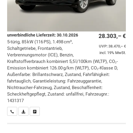
unverbindliche Lieferzeit:
30.10.2026
28.303,– €
5-türig, 85 kW (116 PS), 1.498 cm³,
UVP:
38.470,– €
Schaltgetriebe, Frontantrieb,
incl. 19% MwSt.
Verbrennungsmotor (ICE), Benzin,
Kraftstoffverbrauch kombiniert 5,5 l/100km (WLTP), CO₂-
Emission kombiniert 126.00 g/km (WLTP), CO₂-Klasse D,
Außenfarbe: Brillantschwarz, Zustand, Fahrfähigkeit:
fahrtauglich, Garantieleistung: Fahrzeuggarantie,
Nichtraucher-Fahrzeug, Zustand, Beschaffenheit:
Scheckheftgepflegt, Zustand: unfallfrei, Fahrzeugnr.:
1431317
Wir rufen Sie an
PDF-Datei, Fahrzeugexposé drucken
Drucken, parken oder vergleichen