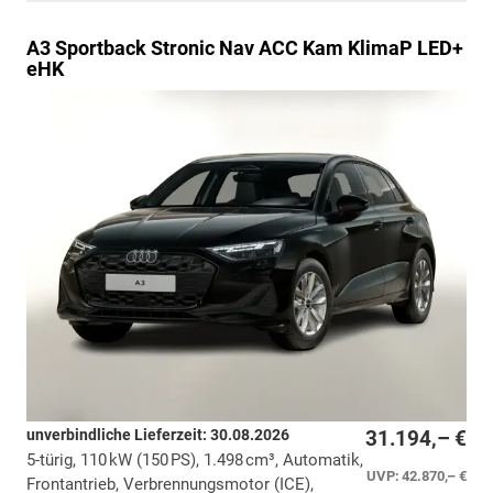
A3 Sportback
Stronic Nav ACC Kam KlimaP LED+
eHK
unverbindliche Lieferzeit:
30.08.2026
31.194,– €
5-türig, 110 kW (150 PS), 1.498 cm³, Automatik,
UVP:
42.870,– €
Frontantrieb, Verbrennungsmotor (ICE),