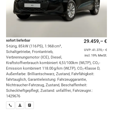
sofort lieferbar
29.459,– €
5-türig, 85 kW (116 PS), 1.968 cm³,
UVP:
41.370,– €
Schaltgetriebe, Frontantrieb,
incl. 19% MwSt.
Verbrennungsmotor (ICE), Diesel,
Kraftstoffverbrauch kombiniert 4,5 l/100km (WLTP), CO₂-
Emission kombiniert 118.00 g/km (WLTP), CO₂-Klasse D,
Außenfarbe: Brilliantschwarz, Zustand, Fahrfähigkeit:
fahrtauglich, Garantieleistung: Fahrzeuggarantie,
Nichtraucher-Fahrzeug, Zustand, Beschaffenheit:
Scheckheftgepflegt, Zustand: unfallfrei, Fahrzeugnr.:
1429676
Wir rufen Sie an
PDF-Datei, Fahrzeugexposé drucken
Drucken, parken oder vergleichen