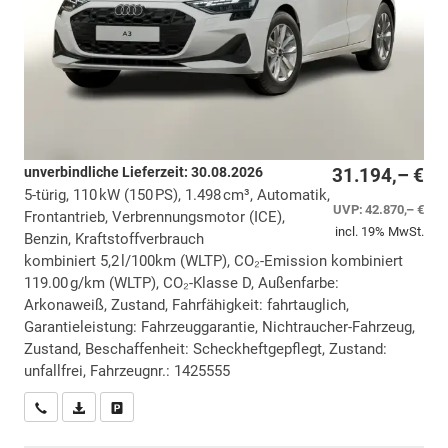
unverbindliche Lieferzeit:
30.08.2026
31.194,– €
5-türig, 110 kW (150 PS), 1.498 cm³, Automatik,
UVP:
42.870,– €
Frontantrieb, Verbrennungsmotor (ICE),
incl. 19% MwSt.
Benzin, Kraftstoffverbrauch
kombiniert 5,2 l/100km (WLTP), CO₂-Emission kombiniert
119.00 g/km (WLTP), CO₂-Klasse D, Außenfarbe:
Arkonaweiß, Zustand, Fahrfähigkeit: fahrtauglich,
Garantieleistung: Fahrzeuggarantie, Nichtraucher-Fahrzeug,
Zustand, Beschaffenheit: Scheckheftgepflegt, Zustand:
unfallfrei, Fahrzeugnr.: 1425555
Wir rufen Sie an
PDF-Datei, Fahrzeugexposé drucken
Drucken, parken oder vergleichen