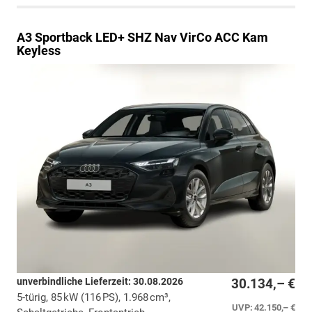
A3 Sportback
LED+ SHZ Nav VirCo ACC Kam
Keyless
unverbindliche Lieferzeit:
30.08.2026
30.134,– €
5-türig, 85 kW (116 PS), 1.968 cm³,
UVP:
42.150,– €