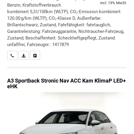
incl. 19% MwSt.
Benzin, Kraftstoffverbrauch
kombiniert 5,3 l/100km (WLTP), CO₂-Emission kombiniert
120.00 g/km (WLTP), CO₂-Klasse D, Außenfarbe:
Brillantschwarz, Zustand, Fahrfähigkeit: fahrtauglich,
Garantieleistung: Fahrzeuggarantie, Nichtraucher-Fahrzeug,
Zustand, Beschaffenheit: Scheckheftgepflegt, Zustand:
unfallfrei, Fahrzeugnr.: 1417879
Wir rufen Sie an
PDF-Datei, Fahrzeugexposé drucken
Drucken, parken oder vergleichen
A3 Sportback
Stronic Nav ACC Kam KlimaP LED+
eHK