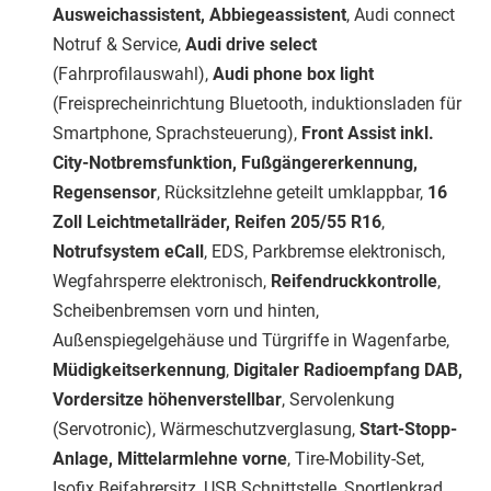
Ausweichassistent, Abbiegeassistent
, Audi connect
Notruf & Service,
Audi drive select
(Fahrprofilauswahl),
Audi phone box light
(Freisprecheinrichtung Bluetooth, induktionsladen für
Smartphone, Sprachsteuerung),
Front Assist inkl.
City-Notbremsfunktion, Fußgängererkennung,
Regensensor
, Rücksitzlehne geteilt umklappbar,
16
Zoll Leichtmetallräder, Reifen 205/55 R16
,
Notrufsystem eCall
, EDS, Parkbremse elektronisch,
Wegfahrsperre elektronisch,
Reifendruckkontrolle
,
Scheibenbremsen vorn und hinten,
Außenspiegelgehäuse und Türgriffe in Wagenfarbe,
Müdigkeitserkennung
,
Digitaler Radioempfang DAB,
Vordersitze höhenverstellbar
, Servolenkung
(Servotronic), Wärmeschutzverglasung,
Start-Stopp-
Anlage, Mittelarmlehne vorne
, Tire-Mobility-Set,
Isofix Beifahrersitz, USB Schnittstelle, Sportlenkrad,