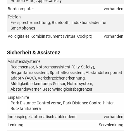
Android Auto, Apple CarPlay
Bordcomputer
vorhanden
Telefon
Freisprecheinrichtung, Bluetooth, Induktionsladen für
Smartphones
Volldigitales Kombiinstrument (Virtual Cockpit)
vorhanden
Sicherheit & Assistenz
Assistenzsysteme
Regensensor, Notbremsassistent (City-Safety),
Berganfahrassistent, Spurhalteassistent, Abstandstempomat
adaptiv (ACC), Verkehrzeichenerkennung,
Müdigkeitserkennungs-Sensor, Notrufsystem,
Abstandswarner, Geschwindigkeitsbegrenzer
Einparkhilfe
Park Distance Control vorne, Park Distance Control hinten,
Rückfahrkamera
Innenspiegel automatisch abblendend
vorhanden
Lenkung
Servolenkung