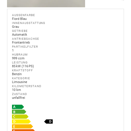
AUSSENFARBE
Fiord Blau
INNENAUSSTATTUNG
Grau
GETRIEBE
Automatik
ANTRIEBSACHSE
Frontantrieb
PARTIKELFILTER
1
HUBRAUM
999 ccm
LEISTUNG
85 kW (116 PS)
KRAFTSTOFF
Benzin
KATEGORIE
Limousine
KILOMETERSTAND
10 km
ZUSTAND
unfallfrei