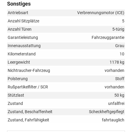
Sonstiges
Antriebsart
Verbrennungsmotor (ICE)
Anzahl Sitzplätze
5
Anzahl Türen
5-türig
Garantieleistung
Fahrzeuggarantie
Innenausstattung
Grau
Kilometerstand
10
Leergewicht
1178 kg
Nichtraucher-Fahrzeug
vorhanden
Polsterung
Stoff
Rußpartikelfilter / SCR
vorhanden
Stützlast
50 kg
Zustand
unfallfrei
Zustand, Beschaffenheit
Scheckheftgepflegt
Zustand, Fahrfähigkeit
fahrtauglich