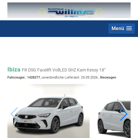
Menü
+49 (0) 2403 23062
Ibiza
FR DSG Facelift VollLED SHZ Kam Kessy 18"
Fahrzeugnr.
:
1428277
, unverbindliche Lieferzeit:
25.09.2026
,
Neuwagen