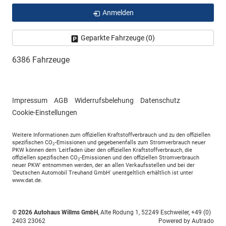
Anmelden
Geparkte Fahrzeuge (
0
)
6386 Fahrzeuge
Impressum
AGB
Widerrufsbelehung
Datenschutz
Cookie-Einstellungen
Weitere Informationen zum offiziellen Kraftstoffverbrauch und zu den offiziellen
spezifischen CO
-Emissionen und gegebenenfalls zum Stromverbrauch neuer
2
PKW können dem 'Leitfaden über den offiziellen Kraftstoffverbrauch, die
offiziellen spezifischen CO
-Emissionen und den offiziellen Stromverbrauch
2
neuer PKW' entnommen werden, der an allen Verkaufsstellen und bei der
'Deutschen Automobil Treuhand GmbH' unentgeltlich erhältlich ist unter
www.dat.de.
© 2026
Autohaus Willms GmbH
,
Alte Rodung 1
,
52249
Eschweiler,
+49 (0)
2403 23062
Powered by Autrado