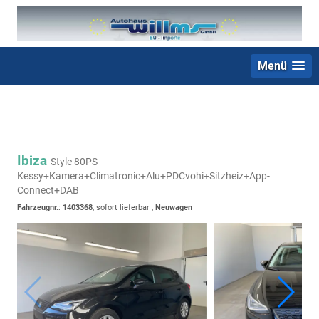
Menü
+49 (0) 2403 23062
Ibiza
Style 80PS
Kessy+Kamera+Climatronic+Alu+PDCvohi+Sitzheiz+App-
Connect+DAB
Fahrzeugnr.
:
1403368
,
sofort lieferbar
,
Neuwagen