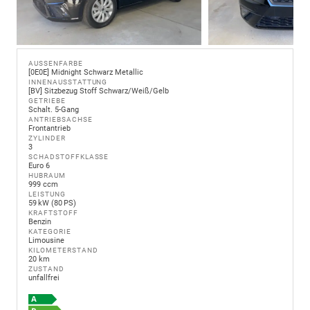
AUSSENFARBE
[0E0E] Midnight Schwarz Metallic
INNENAUSSTATTUNG
[BV] Sitzbezug Stoff Schwarz/Weiß/Gelb
GETRIEBE
Schalt. 5-Gang
ANTRIEBSACHSE
Frontantrieb
ZYLINDER
3
SCHADSTOFFKLASSE
Euro 6
HUBRAUM
999 ccm
LEISTUNG
59 kW (80 PS)
KRAFTSTOFF
Benzin
KATEGORIE
Limousine
KILOMETERSTAND
20 km
ZUSTAND
unfallfrei