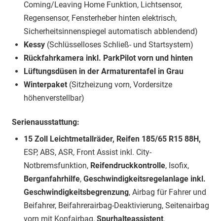
Coming/Leaving Home Funktion, Lichtsensor,
Regensensor, Fensterheber hinten elektrisch,
Sicherheitsinnenspiegel automatisch abblendend)
Kessy
(Schlüsselloses Schließ- und Startsystem)
Rückfahrkamera inkl. ParkPilot vorn und hinten
Lüftungsdüsen in der Armaturentafel in Grau
Winterpaket
(Sitzheizung vorn, Vordersitze
höhenverstellbar)
Serienausstattung:
15 Zoll Leichtmetallräder, Reifen 185/65 R15 88H,
ESP, ABS, ASR, Front Assist inkl. City-
Notbremsfunktion,
Reifendruckkontrolle
, Isofix,
Berganfahrhilfe
,
Geschwindigkeitsregelanlage inkl.
Geschwindigkeitsbegrenzung
, Airbag für Fahrer und
Beifahrer, Beifahrerairbag-Deaktivierung, Seitenairbag
vorn mit Kopfairbag,
Spurhalteassistent
,