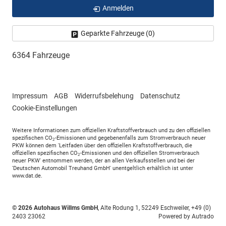
Anmelden
Geparkte Fahrzeuge (
0
)
6364 Fahrzeuge
Impressum
AGB
Widerrufsbelehung
Datenschutz
Cookie-Einstellungen
Weitere Informationen zum offiziellen Kraftstoffverbrauch und zu den offiziellen
spezifischen CO
-Emissionen und gegebenenfalls zum Stromverbrauch neuer
2
PKW können dem 'Leitfaden über den offiziellen Kraftstoffverbrauch, die
offiziellen spezifischen CO
-Emissionen und den offiziellen Stromverbrauch
2
neuer PKW' entnommen werden, der an allen Verkaufsstellen und bei der
'Deutschen Automobil Treuhand GmbH' unentgeltlich erhältlich ist unter
www.dat.de.
© 2026
Autohaus Willms GmbH
,
Alte Rodung 1
,
52249
Eschweiler,
+49 (0)
2403 23062
Powered by Autrado