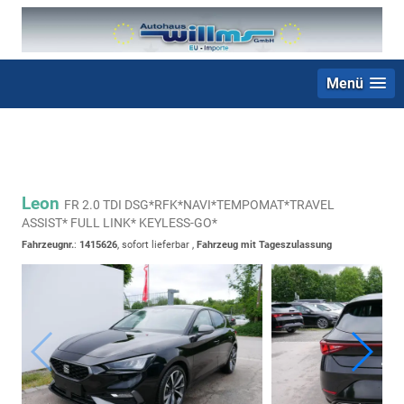
Menü
+49 (0) 2403 23062
Leon
FR 2.0 TDI DSG*RFK*NAVI*TEMPOMAT*TRAVEL
ASSIST* FULL LINK* KEYLESS-GO*
Fahrzeugnr.
:
1415626
,
sofort lieferbar
,
Fahrzeug mit Tageszulassung