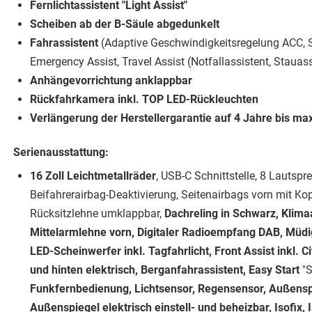
Fernlichtassistent "Light Assist"
Scheiben ab der B-Säule abgedunkelt
Fahrassistent
(Adaptive Geschwindigkeitsregelung ACC, S
Emergency Assist, Travel Assist (Notfallassistent, Stauass
Anhängevorrichtung anklappbar
Rückfahrkamera inkl. TOP LED-Rückleuchten
Verlängerung der Herstellergarantie auf 4 Jahre bis m
Serienausstattung:
16 Zoll Leichtmetallräder
, USB-C Schnittstelle, 8 Lautspre
Beifahrerairbag-Deaktivierung, Seitenairbags vorn mit Ko
Rücksitzlehne umklappbar,
Dachreling in Schwarz, Klima
Mittelarmlehne vorn, Digitaler Radioempfang DAB, Müd
LED-Scheinwerfer inkl. Tagfahrlicht, Front Assist inkl.
und hinten elektrisch, Berganfahrassistent, Easy Start
"S
Funkfernbedienung, Lichtsensor, Regensensor, Außenspi
Außenspiegel elektrisch einstell- und beheizbar, Isofix, 