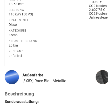
1.098,- €
1.968 ccm
CO2 Kosten 
2.607,75 €
LEISTUNG
CO2 Kosten 
110 kW (150 PS)
Jahressteuer
KRAFTSTOFF
Diesel
KATEGORIE
Kombi
KILOMETERSTAND
20 km
ZUSTAND
unfallfrei
Innena
Außenfarbe
[8X8X] Race Blau Metallic
Beschreibung
Sonderausstattung: