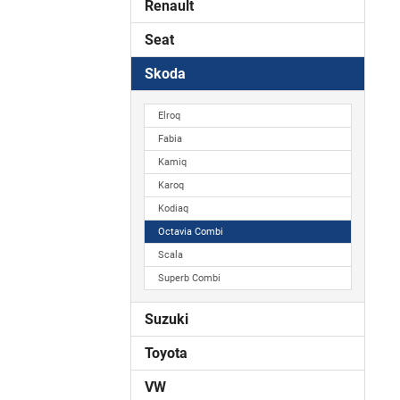
Renault
Seat
Skoda
Elroq
Fabia
Kamiq
Karoq
Kodiaq
Octavia Combi
Scala
Superb Combi
Suzuki
Toyota
VW