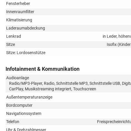
Fensterheber
Innenraumfilter
Klimatisierung
Laderaumabdeckung
Lenkrad
in Leder, höhen
Sitze
Isofix (Kinder
Sitze: Lordosenstütze
Infotainment & Kommunikation
Audioanlage
Radio/MP3-Player, Radio, Schnittstelle MP3, Schnittstelle USB, Digi
CarPlay, Musikstreaming integriert, Touchscreen
Außentemperaturanzeige
Bordcomputer
Navigationssystem
Telefon
Freisprecheinricht
Uhr & Drehzahlmesser