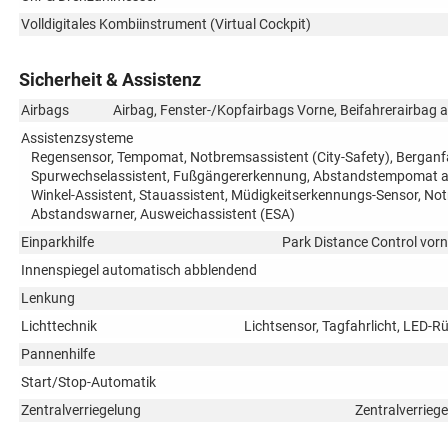
Volldigitales Kombiinstrument (Virtual Cockpit)
Sicherheit & Assistenz
Airbags
Airbag, Fenster-/Kopfairbags Vorne, Beifahrerairbag a
Assistenzsysteme
Regensensor, Tempomat, Notbremsassistent (City-Safety), Berganfa
Spurwechselassistent, Fußgängererkennung, Abstandstempomat ada
Winkel-Assistent, Stauassistent, Müdigkeitserkennungs-Sensor, 
Abstandswarner, Ausweichassistent (ESA)
Einparkhilfe
Park Distance Control vorn
Innenspiegel automatisch abblendend
Lenkung
Lichttechnik
Lichtsensor, Tagfahrlicht, LED-R
Pannenhilfe
Start/Stop-Automatik
Zentralverriegelung
Zentralverrieg