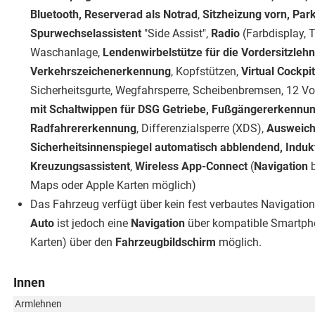
Bluetooth, Reserverad als Notrad
,
Sitzheizung vorn, Park
Spurwechselassistent
"Side Assist",
Radio
(Farbdisplay, 
Waschanlage,
Lendenwirbelstütze für die Vordersitzlehn
Verkehrszeichenerkennung
, Kopfstützen,
Virtual Cockpi
Sicherheitsgurte, Wegfahrsperre, Scheibenbremsen, 12 Vo
mit Schaltwippen für DSG Getriebe, Fußgängererkennung
Radfahrererkennung
, Differenzialsperre (XDS),
Ausweichu
Sicherheitsinnenspiegel automatisch abblendend, Induk
Kreuzungsassistent
,
Wireless App-Connect
(
Navigation
Maps oder Apple Karten möglich)
Das Fahrzeug verfügt über kein fest verbautes Navigati
Auto
ist jedoch eine
Navigation
über kompatible Smartph
Karten) über den
Fahrzeugbildschirm
möglich.
Innen
Armlehnen