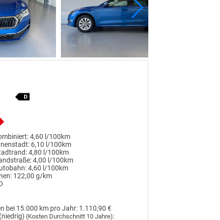
mbiniert:
4,60 l/100km
nnenstadt:
6,10 l/100km
tadtrand:
4,80 l/100km
andstraße:
4,00 l/100km
utobahn:
4,60 l/100km
nen:
122,00 g/km
D
n bei 15.000 km pro Jahr:
1.110,90 €
(niedrig)
:
(Kosten Durchschnitt 10 Jahre)