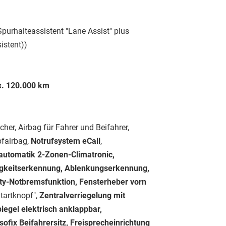
purhalteassistent "Lane Assist" plus
istent))
ax. 120.000 km
cher, Airbag für Fahrer und Beifahrer,
pfairbag,
Notrufsystem eCall
,
automatik 2-Zonen-Climatronic,
igkeitserkennung, Ablenkungserkennung,
 City-Notbremsfunktion, Fensterheber vorn
tartknopf",
Zentralverriegelung mit
egel elektrisch anklappbar,
Isofix Beifahrersitz, Freisprecheinrichtung