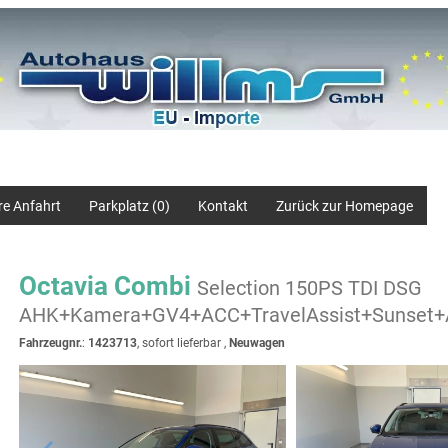
re Anfahrt
Parkplatz (
0
)
Kontakt
Zurück zur Homepage
Octavia Combi
Selection 150PS TDI DSG
AHK+Kamera+GV4+ACC+TravelAssist+Sunset+A
Fahrzeugnr.
:
1423713
,
sofort lieferbar
,
Neuwagen