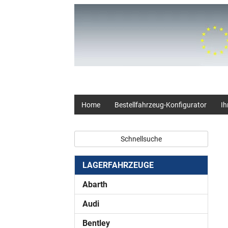
+49 (0) 2403 23062
Home
Bestellfahrzeug-Konfigurator
Ih
Schnellsuche
LAGERFAHRZEUGE
Abarth
Audi
Bentley