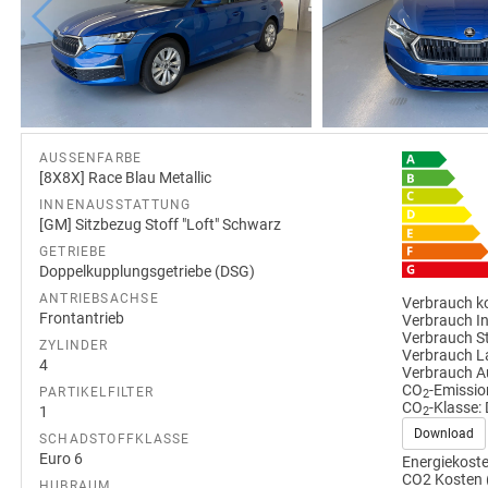
AUSSENFARBE
[8X8X] Race Blau Metallic
INNENAUSSTATTUNG
[GM] Sitzbezug Stoff "Loft" Schwarz
GETRIEBE
Doppelkupplungsgetriebe (DSG)
ANTRIEBSACHSE
Verbrauch ko
Frontantrieb
Verbrauch I
Verbrauch S
ZYLINDER
Verbrauch L
4
Verbrauch A
CO
-Emissio
PARTIKELFILTER
2
CO
-Klasse:
1
2
Download
SCHADSTOFFKLASSE
Euro 6
Energiekoste
CO2 Kosten 
HUBRAUM